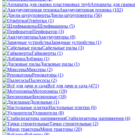
Аппараты для сварки
Аккумуляторная техника
(102)
Дрели-шуруповерты
(56)
Отвёртки
(1)
Шлифмашины
(5)
Перфоратор
(3)
Аккумуляторы
(8)
Зарядные устройства
(1)
Сабельные пилы
(3)
Гайковерты
(1)
Лобзики
(1)
Дисковые пилы
(1)
Миксеры
(2)
Реноваторы
(1)
Пылесосы
(2)
Всё для дачи и сада
(471)
Мотопомпы
(19)
Бензиновые
(18)
Дизельные
(1)
Настольные плитки
(6)
Удлинители
(8)
Стабилизаторы напряжения
(4)
Тачки строительные
(2)
Мини тракторы
(20)
Райдеры
(8)