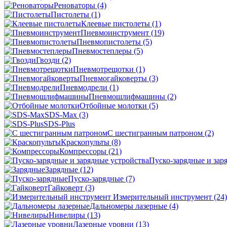
Реноваторы
(4)
Пистолеты
(1)
Клеевые пистолеты
(1)
Пневмоинструмент
(19)
Пневмопистолеты
(5)
Пневмостеплеры
(5)
Гвозди
(2)
Пневмотрещотки
(1)
Пневмогайковерты
(3)
Пневмодрели
(1)
Пневмошлифмашины
(2)
Отбойные молотки
(5)
SDS-Max
(3)
SDS-Plus
C шестигранным патроном
(2)
Краскопульты
(8)
Компрессоры
(21)
Пуско-зарядные и зар
Зарядные
(12)
Пуско-зарядные
(7)
Гайковерт
(3)
Измерительный инструмент
(24)
Дальномеры лазерные
(4)
Нивелиры
(13)
Лазерные уровни
(13)