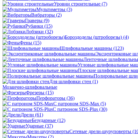
Уровни строительные
(7)
Мультиметры
(3)
Вибраторы
(2)
Граверы
(9)
Рубанки
(15)
Лобзики
(32)
Бороздоделы (штроборезы)
(4)
Фены
(15)
Шлифовальные машины
(123)
Эксцентриковые ш
Ленточные шлифовальн
Угловые шлифовальные м
Плоские шлифовальные м
Полировальные шл
Для шлифовки стен
(1)
Мозаично-шлифовальные
Фрезеры
(15)
Перфораторы
(36)
С патроном SDS-Max
(5)
С патроном SDS-Plus
(30)
Дрели
(61)
Безударные
(12)
Ударные
(37)
Сетевые дрели-шуруповерты
(1
Миксеры
(2)