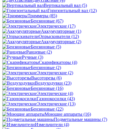
Двухтактные
(4)
Вертикальный вал
(5)
Горизонтальный вал
(12)
Триммеры
(85)
Бензиновые
(67)
Электрические
(17)
Аккумуляторные
(1)
Опрыскиватели
(12)
Аккумуляторные
(2)
Бензиновые
(5)
Ранцевые
(2)
Ручные
(3)
Скарификаторы
(4)
Бензиновые
(2)
Электрические
(2)
Высоторезы
(6)
Воздуходувки
(23)
Бензиновые
(16)
Электрические
(4)
Газонокосилки
(43)
Электрические
(13)
Бензиновые
(22)
Моющие аппараты
(16)
Подметальные машины
(7)
Измельчители
(4)