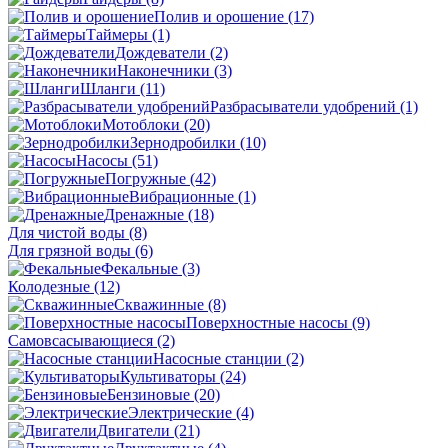
Полив и орошение
(17)
Таймеры
(1)
Дождеватели
(2)
Наконечники
(3)
Шланги
(11)
Разбрасыватели удобрений
(1)
Мотоблоки
(20)
Зернодробилки
(10)
Насосы
(51)
Погружные
(42)
Вибрационные
(1)
Дренажные
(18)
Для чистой воды
(8)
Для грязной воды
(6)
Фекальные
(3)
Колодезные
(12)
Скважинные
(8)
Поверхностные насосы
(9)
Самовсасывающиеся
(2)
Насосные станции
(2)
Культиваторы
(24)
Бензиновые
(20)
Электрические
(4)
Двигатели
(21)