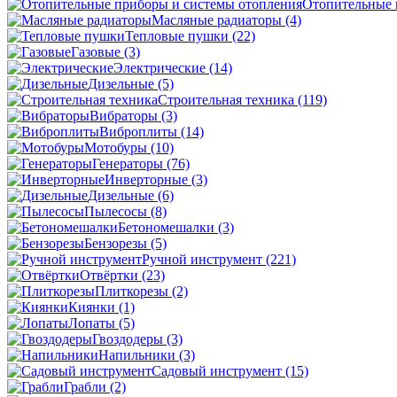
Отопительные 
Масляные радиаторы
(4)
Тепловые пушки
(22)
Газовые
(3)
Электрические
(14)
Дизельные
(5)
Строительная техника
(119)
Вибраторы
(3)
Виброплиты
(14)
Мотобуры
(10)
Генераторы
(76)
Инверторные
(3)
Дизельные
(6)
Пылесосы
(8)
Бетономешалки
(3)
Бензорезы
(5)
Ручной инструмент
(221)
Отвёртки
(23)
Плиткорезы
(2)
Киянки
(1)
Лопаты
(5)
Гвоздодеры
(3)
Напильники
(3)
Садовый инструмент
(15)
Грабли
(2)