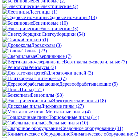
Бензиновые
(2)
Электрические
(2)
Лестницы
(1)
Садовые ножницы
(13)
Бензиновые
(10)
Электрические
(3)
Снегоуборщики
(54)
Станки
(51)
Дровоколы
(3)
Точила
(23)
Сверлильные
(7)
Вертикально-сверлильные
(7)
Рейсмусы
(3)
Для заточки цепей
(3)
Плиткорезы
(7)
Деревообрабатывающие
(5)
Пилы
(171)
Бензопилы
(98)
Электрические пилы
(18)
Дисковые пилы
(27)
Монтажные пилы
(4)
Торцовочные пилы
(14)
Сабельные пилы
(10)
Сварочное оборудование
(31)
Климатическое оборудование
(