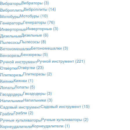
Вибраторы
(3)
Виброплиты
(14)
Мотобуры
(10)
Генераторы
(76)
Инверторные
(3)
Дизельные
(6)
Пылесосы
(8)
Бетономешалки
(3)
Бензорезы
(5)
Ручной инструмент
(221)
Отвёртки
(23)
Плиткорезы
(2)
Киянки
(1)
Лопаты
(5)
Гвоздодеры
(3)
Напильники
(3)
Садовый инструмент
(15)
Грабли
(2)
Ручные культиваторы
(2)
Корнеудалители
(1)