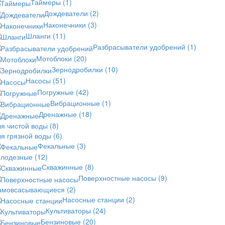
Таймеры
(1)
Дождеватели
(2)
Наконечники
(3)
Шланги
(11)
Разбрасыватели удобрений
(1)
Мотоблоки
(20)
Зернодробилки
(10)
Насосы
(51)
Погружные
(42)
Вибрационные
(1)
Дренажные
(18)
ля чистой воды
(8)
ля грязной воды
(6)
Фекальные
(3)
олодезные
(12)
Скважинные
(8)
Поверхностные насосы
(9)
амовсасывающиеся
(2)
Насосные станции
(2)
Культиваторы
(24)
Бензиновые
(20)