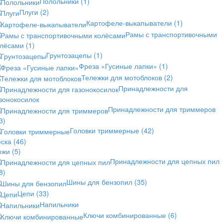
Полольники
(1)
Плуги
(2)
Картофеле-выкапыватели
(1)
Рамы с транспортивочными
олёсами
(1)
Грунтозацепы
(1)
Фреза «Гусиные лапки»
(1)
Тележки для мотоблоков
(2)
Принадлежности для
зонокосилок
Принадлежности для триммеров
3)
Головки триммерные
(42)
еска
(46)
ожи
(5)
Принадлежности для цепных пил
8)
Шины для бензопил
(35)
Цепи
(33)
Напильники
Ключи комбинированные
(6)