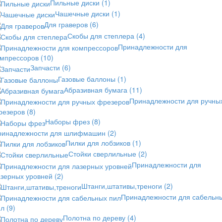
Пильные диски
(1)
Чашечные диски
(1)
Для граверов
(6)
Скобы для степлера
(4)
Принадлежности для
омпрессоров
(10)
Запчасти
(6)
Газовые баллоны
(1)
Абразивная бумага
(11)
Принадлежности для ручны
резеров
(8)
Наборы фрез
(8)
ринадлежности для шлифмашин
(2)
Пилки для лобзиков
(1)
Стойки сверлильные
(2)
Принадлежности для
азерных уровней
(2)
Штанги,штативы,треноги
(2)
Принадлежности для сабельн
ил
(9)
Полотна по дереву
(4)