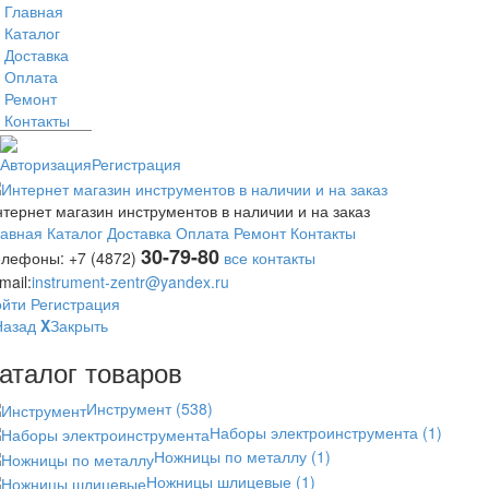
Главная
Каталог
Доставка
Оплата
Ремонт
Контакты
Авторизация
Регистрация
тернет магазин инструментов в наличии и на заказ
лавная
Каталог
Доставка
Оплата
Ремонт
Контакты
30-79-80
елефоны:
+7 (4872)
все контакты
mail:
instrument-zentr@yandex.ru
ойти
Регистрация
Назад
X
Закрыть
аталог товаров
Инструмент
(538)
Наборы электроинструмента
(1)
Ножницы по металлу
(1)
Ножницы шлицевые
(1)