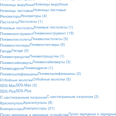
Ножницы вырубные
Ножницы листовые
Реноваторы
(4)
Пистолеты
(1)
Клеевые пистолеты
(1)
Пневмоинструмент
(19)
Пневмопистолеты
(5)
Пневмостеплеры
(5)
Гвозди
(2)
Пневмотрещотки
(1)
Пневмогайковерты
(3)
Пневмодрели
(1)
Пневмошлифмашины
(2)
Отбойные молотки
(5)
SDS-Max
(3)
SDS-Plus
C шестигранным патроном
(2)
Краскопульты
(8)
Компрессоры
(21)
Пуско-зарядные и зарядны