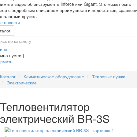
имите видео об инструменте Inforce или Gigant. Это может быть
зор с подробным описанием преимуществ и недостатков, сравнен
аналогами других ..
е новости
талог
зина
зина пустая]
рмить
Каталог
Климатическое оборудование
Тепловые пушки
Электрические
Тепловентилятор
электрический BR-3S
<