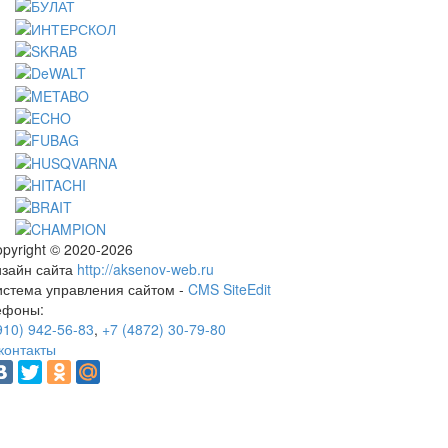
pyright © 2020-2026
изайн сайта
http://aksenov-web.ru
истема управления сайтом -
CMS SiteEdit
ефоны:
910) 942-56-83
,
+7 (4872) 30-79-80
контакты