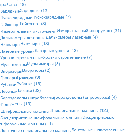
стройства
(19)
Зарядные
(12)
Пуско-зарядные
(7)
Гайковерт
(3)
Измерительный инструмент
(24)
Дальномеры лазерные
(4)
Нивелиры
(13)
Лазерные уровни
(13)
Уровни строительные
(7)
Мультиметры
(3)
Вибраторы
(2)
Граверы
(9)
Рубанки
(15)
Лобзики
(32)
Бороздоделы (штроборезы)
(4)
Фены
(15)
Шлифовальные машины
(123)
Эксцентриковые
лифовальные машины
(11)
Ленточные шлифовальные