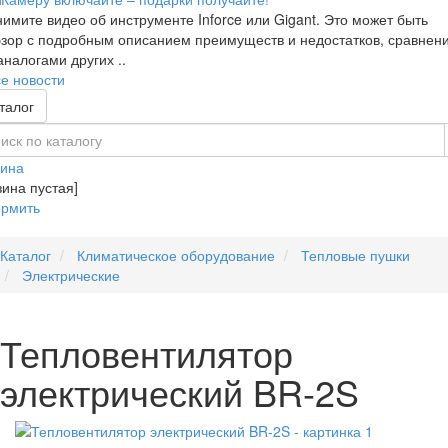
имите видео об инструменте Inforce или Gigant. Это может быть
зор с подробным описанием преимуществ и недостатков, сравнен
аналогами других ..
е новости
талог
зина
зина пустая]
рмить
Каталог
Климатическое оборудование
Тепловые пушки
Электрические
Тепловентилятор
электрический BR-2S