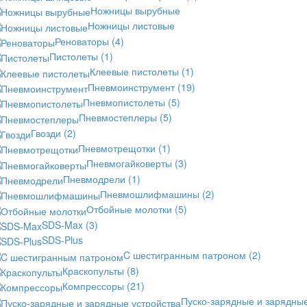
Ножницы вырубные
Ножницы листовые
Реноваторы
(4)
Пистолеты
(1)
Клеевые пистолеты
(1)
Пневмоинструмент
(19)
Пневмопистолеты
(5)
Пневмостеплеры
(5)
Гвозди
(2)
Пневмотрещотки
(1)
Пневмогайковерты
(3)
Пневмодрели
(1)
Пневмошлифмашины
(2)
Отбойные молотки
(5)
SDS-Max
(3)
SDS-Plus
C шестигранным патроном
(2)
Краскопульты
(8)
Компрессоры
(21)
Пуско-зарядные и зарядны