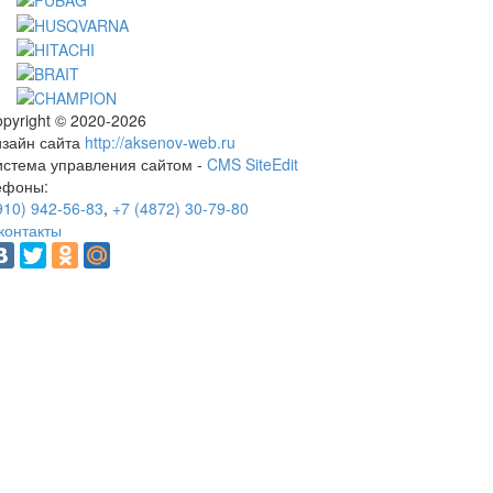
pyright © 2020-2026
изайн сайта
http://aksenov-web.ru
истема управления сайтом -
CMS SiteEdit
ефоны:
910) 942-56-83
,
+7 (4872) 30-79-80
контакты