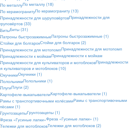
По металлу
(18)
По керамограниту
(13)
Принадлежности для
уруповёртов
(33)
Биты
(31)
Патроны быстрозажимные
(1)
Стойки для болгарок
(2)
Принадлежности для мотопомп
Принадлежности к мойкам
Принадлежности
я культиваторов и мотоблоков
(10)
Окучники
(1)
Полольники
(1)
Плуги
(2)
Картофеле-выкапыватели
(1)
Рамы с транспортивочными
олёсами
(1)
Грунтозацепы
(1)
Фреза «Гусиные лапки»
(1)
Тележки для мотоблоков
(2)