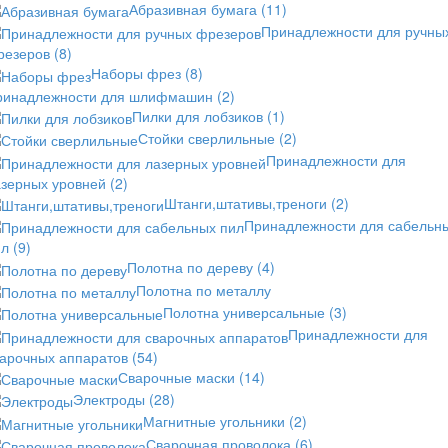
Абразивная бумага
(11)
Принадлежности для ручны
резеров
(8)
Наборы фрез
(8)
ринадлежности для шлифмашин
(2)
Пилки для лобзиков
(1)
Стойки сверлильные
(2)
Принадлежности для
азерных уровней
(2)
Штанги,штативы,треноги
(2)
Принадлежности для сабельн
ил
(9)
Полотна по дереву
(4)
Полотна по металлу
Полотна универсальные
(3)
Принадлежности для
варочных аппаратов
(54)
Сварочные маски
(14)
Электроды
(28)
Магнитные угольники
(2)
Сварочная проволока
(6)