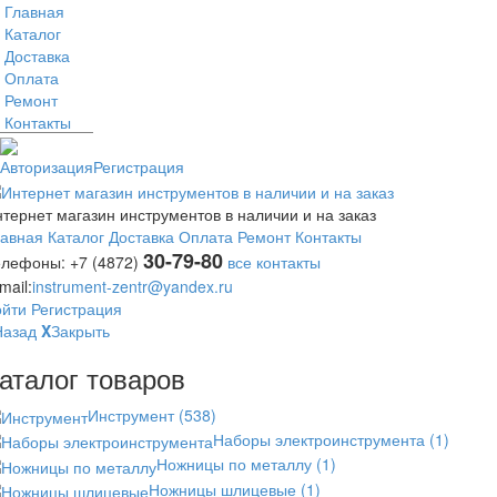
Главная
Каталог
Доставка
Оплата
Ремонт
Контакты
Авторизация
Регистрация
тернет магазин инструментов в наличии и на заказ
лавная
Каталог
Доставка
Оплата
Ремонт
Контакты
30-79-80
елефоны:
+7 (4872)
все контакты
mail:
instrument-zentr@yandex.ru
ойти
Регистрация
Назад
X
Закрыть
аталог товаров
Инструмент
(538)
Наборы электроинструмента
(1)
Ножницы по металлу
(1)
Ножницы шлицевые
(1)