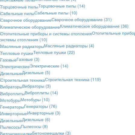
Торцовочные пилы
(14)
Сабельные пилы
(10)
Сварочное оборудование
(31)
Климатическое оборудование
(36)
Отопительные прибо
 системы отопления
(10)
Масляные радиаторы
(4)
Тепловые пушки
(22)
Газовые
(3)
Электрические
(14)
Дизельные
(5)
Строительная техника
(119)
Вибраторы
(3)
Виброплиты
(14)
Мотобуры
(10)
Генераторы
(76)
Инверторные
(3)
Дизельные
(6)
Пылесосы
(8)
Бетономешалки
(3)