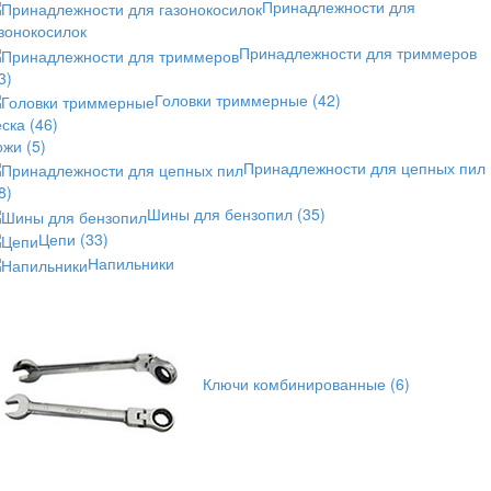
Принадлежности для
зонокосилок
Принадлежности для триммеров
3)
Головки триммерные
(42)
еска
(46)
ожи
(5)
Принадлежности для цепных пил
8)
Шины для бензопил
(35)
Цепи
(33)
Напильники
Ключи комбинированные
(6)