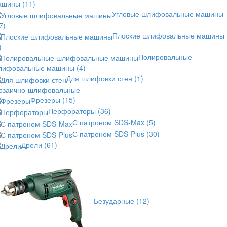
ашины
(11)
Угловые шлифовальные машины
7)
Плоские шлифовальные машины
)
Полировальные
лифовальные машины
(4)
Для шлифовки стен
(1)
озаично-шлифовальные
Фрезеры
(15)
Перфораторы
(36)
С патроном SDS-Max
(5)
С патроном SDS-Plus
(30)
Дрели
(61)
Безударные
(12)