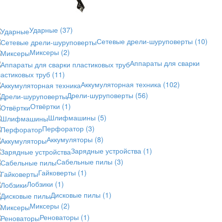
Ударные
(37)
Сетевые дрели-шуруповерты
(10)
Миксеры
(2)
Аппараты для сварки
астиковых труб
(11)
Аккумуляторная техника
(102)
Дрели-шуруповерты
(56)
Отвёртки
(1)
Шлифмашины
(5)
Перфоратор
(3)
Аккумуляторы
(8)
Зарядные устройства
(1)
Сабельные пилы
(3)
Гайковерты
(1)
Лобзики
(1)
Дисковые пилы
(1)
Миксеры
(2)
Реноваторы
(1)