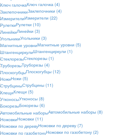
Ключ галочка
(4)
Заклепочники
(4)
Измерители
(22)
Рулетки
(10)
Линейки
(3)
Угольники
(3)
Магнитные уровни
(5)
Штангенциркули
(1)
Стеклорезы
(1)
Труборезы
(4)
Плоскогубцы
(12)
Ножи
(5)
Струбцины
(11)
Клещи
(5)
Утконосы
(8)
Бокорезы
(6)
Автомобильные наборы
(8)
Ножовки
(11)
Ножовки по дереву
(7)
Ножовки по газобетону
(2)