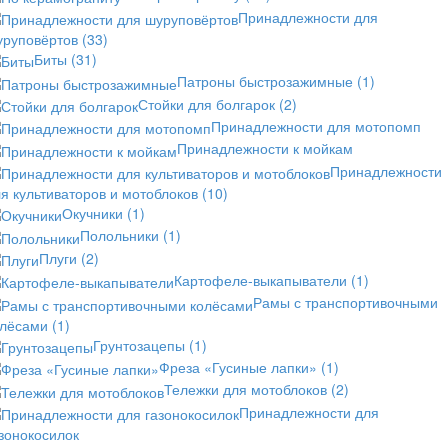
Принадлежности для
уруповёртов
(33)
Биты
(31)
Патроны быстрозажимные
(1)
Стойки для болгарок
(2)
Принадлежности для мотопомп
Принадлежности к мойкам
Принадлежности
я культиваторов и мотоблоков
(10)
Окучники
(1)
Полольники
(1)
Плуги
(2)
Картофеле-выкапыватели
(1)
Рамы с транспортивочными
олёсами
(1)
Грунтозацепы
(1)
Фреза «Гусиные лапки»
(1)
Тележки для мотоблоков
(2)
Принадлежности для
зонокосилок