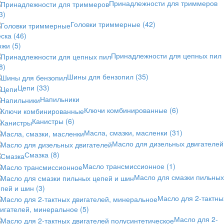
Принадлежности для триммеров
3)
Головки триммерные
(42)
еска
(46)
ожи
(5)
Принадлежности для цепных пил
8)
Шины для бензопил
(35)
Цепи
(33)
Напильники
Ключи комбинированные
(6)
Канистры
(6)
Масла, смазки, масленки
(31)
Масло для дизельных двигателей
Смазка
(8)
Масло трансмиссионное
(1)
Масло для смазки пильных
епей и шин
(3)
Масло для 2-тактны
вигателей, минеральное
(5)
Масло для 2-