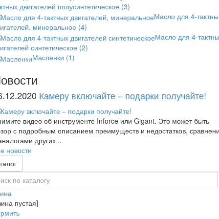
ктных двигателей полусинтетическое
(3)
Масло для 4-тактны
вигателей, минеральное
(4)
Масло для 4-тактн
игателей синтетическое
(2)
Масленки
(1)
овости
6.12.2020
Камеру включайте – подарки получайте!
имите видео об инструменте Inforce или Gigant. Это может быть
зор с подробным описанием преимуществ и недостатков, сравнен
аналогами других ..
е новости
талог
зина
зина пустая]
рмить