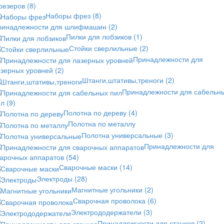
резеров
(8)
Наборы фрез
(8)
ринадлежности для шлифмашин
(2)
Пилки для лобзиков
(1)
Стойки сверлильные
(2)
Принадлежности для
азерных уровней
(2)
Штанги,штативы,треноги
(2)
Принадлежности для сабельн
ил
(9)
Полотна по дереву
(4)
Полотна по металлу
Полотна универсальные
(3)
Принадлежности для
варочных аппаратов
(54)
Сварочные маски
(14)
Электроды
(28)
Магнитные угольники
(2)
Сварочная проволока
(6)
Электрододержатели
(3)
Принадлежности для станков
(2)