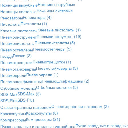
Ножницы вырубные
Ножницы листовые
Реноваторы
(4)
Пистолеты
(1)
Клеевые пистолеты
(1)
Пневмоинструмент
(19)
Пневмопистолеты
(5)
Пневмостеплеры
(5)
Гвозди
(2)
Пневмотрещотки
(1)
Пневмогайковерты
(3)
Пневмодрели
(1)
Пневмошлифмашины
(2)
Отбойные молотки
(5)
SDS-Max
(3)
SDS-Plus
C шестигранным патроном
(2)
Краскопульты
(8)
Компрессоры
(21)
Пуско-зарядные и зарядны