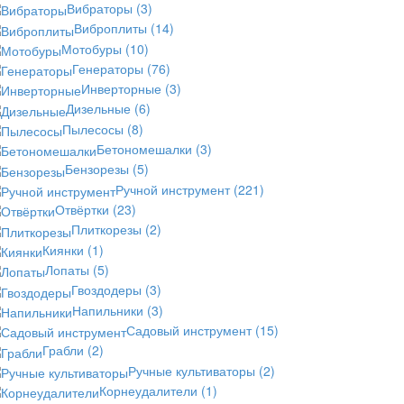
Вибраторы
(3)
Виброплиты
(14)
Мотобуры
(10)
Генераторы
(76)
Инверторные
(3)
Дизельные
(6)
Пылесосы
(8)
Бетономешалки
(3)
Бензорезы
(5)
Ручной инструмент
(221)
Отвёртки
(23)
Плиткорезы
(2)
Киянки
(1)
Лопаты
(5)
Гвоздодеры
(3)
Напильники
(3)
Садовый инструмент
(15)
Грабли
(2)
Ручные культиваторы
(2)
Корнеудалители
(1)