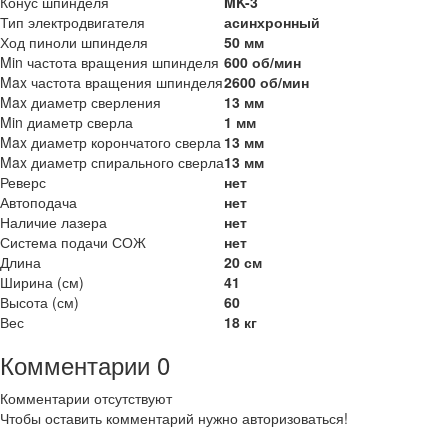
Конус шпинделя
MK-3
Тип электродвигателя
асинхронный
Ход пиноли шпинделя
50 мм
Min частота вращения шпинделя
600 об/мин
Max частота вращения шпинделя
2600 об/мин
Max диаметр сверления
13 мм
Min диаметр сверла
1 мм
Max диаметр корончатого сверла
13 мм
Max диаметр спирального сверла
13 мм
Реверс
нет
Автоподача
нет
Наличие лазера
нет
Система подачи СОЖ
нет
Длина
20 см
Ширина (см)
41
Высота (см)
60
Вес
18 кг
Комментарии
0
Комментарии отсутствуют
Чтобы оставить комментарий нужно авторизоваться!