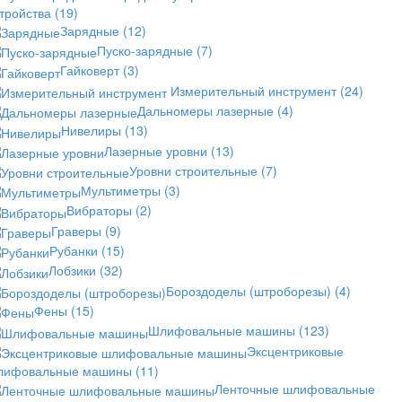
стройства
(19)
Зарядные
(12)
Пуско-зарядные
(7)
Гайковерт
(3)
Измерительный инструмент
(24)
Дальномеры лазерные
(4)
Нивелиры
(13)
Лазерные уровни
(13)
Уровни строительные
(7)
Мультиметры
(3)
Вибраторы
(2)
Граверы
(9)
Рубанки
(15)
Лобзики
(32)
Бороздоделы (штроборезы)
(4)
Фены
(15)
Шлифовальные машины
(123)
Эксцентриковые
лифовальные машины
(11)
Ленточные шлифовальные