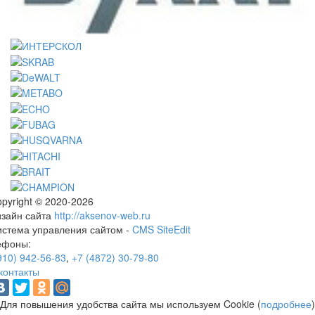
pyright © 2020-2026
изайн сайта
http://aksenov-web.ru
истема управления сайтом -
CMS SiteEdit
ефоны:
910) 942-56-83
,
+7 (4872) 30-79-80
контакты
Для повышения удобства сайта мы используем Cookie (
подробнее
)