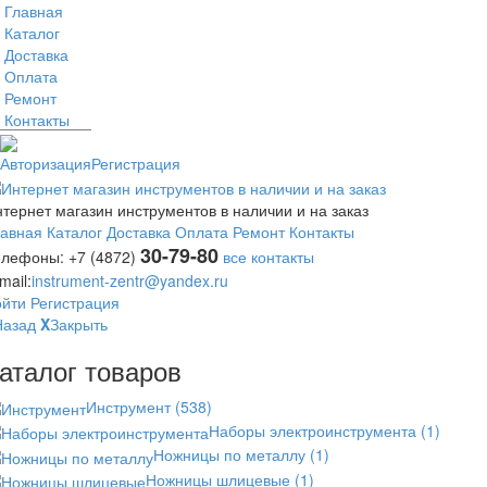
Главная
Каталог
Доставка
Оплата
Ремонт
Контакты
Авторизация
Регистрация
тернет магазин инструментов в наличии и на заказ
лавная
Каталог
Доставка
Оплата
Ремонт
Контакты
30-79-80
елефоны:
+7 (4872)
все контакты
mail:
instrument-zentr@yandex.ru
ойти
Регистрация
Назад
X
Закрыть
аталог товаров
Инструмент
(538)
Наборы электроинструмента
(1)
Ножницы по металлу
(1)
Ножницы шлицевые
(1)