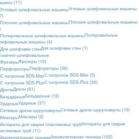
ашины
(11)
Угловые шлифовальные машины
7)
Плоские шлифовальные машины
)
Полировальные
лифовальные машины
(4)
Для шлифовки стен
(1)
озаично-шлифовальные
Фрезеры
(15)
Перфораторы
(36)
С патроном SDS-Max
(5)
С патроном SDS-Plus
(30)
Дрели
(61)
Безударные
(12)
Ударные
(37)
Сетевые дрели-шуруповерты
(10)
Миксеры
(2)
Аппараты для сварки
астиковых труб
(11)
Аккумуляторная техника
(102)