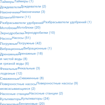
Таймеры
(1)
Дождеватели
(2)
Наконечники
(3)
Шланги
(11)
Разбрасыватели удобрений
(1)
Мотоблоки
(20)
Зернодробилки
(10)
Насосы
(51)
Погружные
(42)
Вибрационные
(1)
Дренажные
(18)
ля чистой воды
(8)
ля грязной воды
(6)
Фекальные
(3)
олодезные
(12)
Скважинные
(8)
Поверхностные насосы
(9)
амовсасывающиеся
(2)
Насосные станции
(2)
Культиваторы
(24)
Бензиновые
(20)