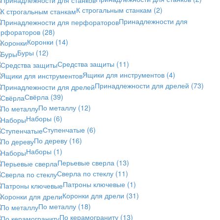
К строгальным станкам
(2)
Принадлежности для
ерфораторов
(28)
Коронки
(14)
Буры
(12)
Средства защиты
(11)
Ящики для инструментов
(4)
Принадлежности для дрелей
(73)
Свёрла
(39)
По металлу
(12)
Наборы
(6)
Ступенчатые
(6)
По дереву
(16)
Наборы
(1)
Перьевые сверла
(13)
Сверла по стеклу
(11)
Патроны ключевые
(1)
Коронки для дрели
(31)
По металлу
(18)
По керамограниту
(13)