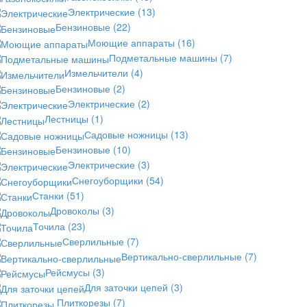
Электрические
(13)
Бензиновые
(22)
Моющие аппараты
(16)
Подметальные машины
(7)
Измельчители
(4)
Бензиновые
(2)
Электрические
(2)
Лестницы
(1)
Садовые ножницы
(13)
Бензиновые
(10)
Электрические
(3)
Снегоуборщики
(54)
Станки
(51)
Дровоколы
(3)
Точила
(23)
Сверлильные
(7)
Вертикально-сверлильные
(7)
Рейсмусы
(3)
Для заточки цепей
(3)
Плиткорезы
(7)