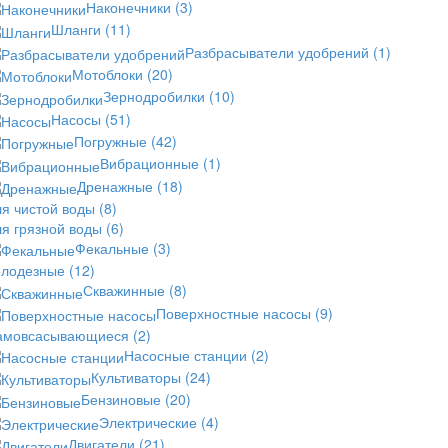
Наконечники
(3)
Шланги
(11)
Разбрасыватели удобрений
(1)
Мотоблоки
(20)
Зернодробилки
(10)
Насосы
(51)
Погружные
(42)
Вибрационные
(1)
Дренажные
(18)
ля чистой воды
(8)
ля грязной воды
(6)
Фекальные
(3)
олодезные
(12)
Скважинные
(8)
Поверхностные насосы
(9)
амовсасывающиеся
(2)
Насосные станции
(2)
Культиваторы
(24)
Бензиновые
(20)
Электрические
(4)
Двигатели
(21)