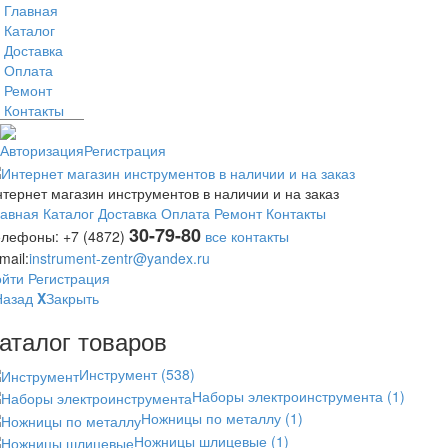
Главная
Каталог
Доставка
Оплата
Ремонт
Контакты
Авторизация
Регистрация
тернет магазин инструментов в наличии и на заказ
лавная
Каталог
Доставка
Оплата
Ремонт
Контакты
30-79-80
елефоны:
+7 (4872)
все контакты
mail:
instrument-zentr@yandex.ru
ойти
Регистрация
Назад
X
Закрыть
аталог товаров
Инструмент
(538)
Наборы электроинструмента
(1)
Ножницы по металлу
(1)
Ножницы шлицевые
(1)