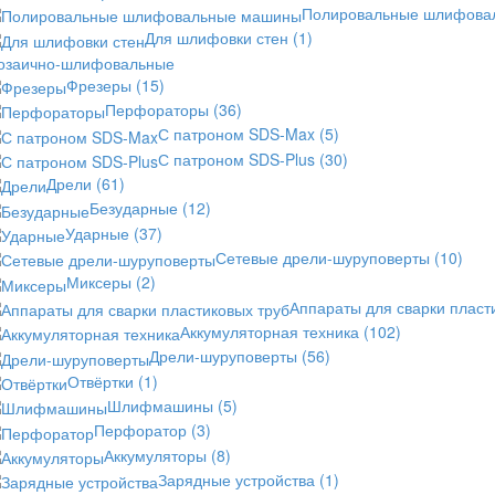
Полировальные шлифов
Для шлифовки стен
(1)
озаично-шлифовальные
Фрезеры
(15)
Перфораторы
(36)
С патроном SDS-Max
(5)
С патроном SDS-Plus
(30)
Дрели
(61)
Безударные
(12)
Ударные
(37)
Сетевые дрели-шуруповерты
(10)
Миксеры
(2)
Аппараты для сварки пласт
Аккумуляторная техника
(102)
Дрели-шуруповерты
(56)
Отвёртки
(1)
Шлифмашины
(5)
Перфоратор
(3)
Аккумуляторы
(8)
Зарядные устройства
(1)