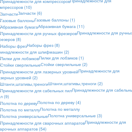
Принадлежности для
омпрессоров
(10)
Запчасти
(6)
Газовые баллоны
(1)
Абразивная бумага
(11)
Принадлежности для ручны
резеров
(8)
Наборы фрез
(8)
ринадлежности для шлифмашин
(2)
Пилки для лобзиков
(1)
Стойки сверлильные
(2)
Принадлежности для
азерных уровней
(2)
Штанги,штативы,треноги
(2)
Принадлежности для сабельн
ил
(9)
Полотна по дереву
(4)
Полотна по металлу
Полотна универсальные
(3)
Принадлежности для
варочных аппаратов
(54)