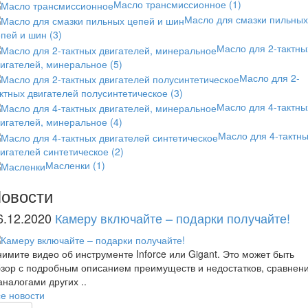
Масло трансмиссионное
(1)
Масло для смазки пильных
епей и шин
(3)
Масло для 2-тактны
вигателей, минеральное
(5)
Масло для 2-
ктных двигателей полусинтетическое
(3)
Масло для 4-тактны
вигателей, минеральное
(4)
Масло для 4-тактн
игателей синтетическое
(2)
Масленки
(1)
овости
6.12.2020
Камеру включайте – подарки получайте!
имите видео об инструменте Inforce или Gigant. Это может быть
зор с подробным описанием преимуществ и недостатков, сравнен
аналогами других ..
е новости