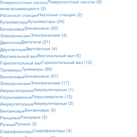
Поверхностные насосы
(9)
амовсасывающиеся
(2)
Насосные станции
(2)
Культиваторы
(24)
Бензиновые
(20)
Электрические
(4)
Двигатели
(21)
Двухтактные
(4)
Вертикальный вал
(5)
Горизонтальный вал
(12)
Триммеры
(85)
Бензиновые
(67)
Электрические
(17)
Аккумуляторные
(1)
Опрыскиватели
(12)
Аккумуляторные
(2)
Бензиновые
(5)
Ранцевые
(2)
Ручные
(3)
Скарификаторы
(4)