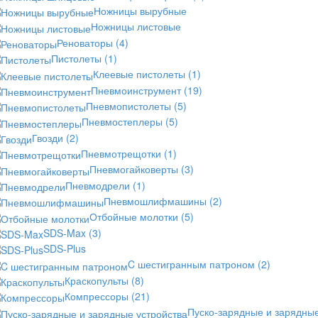
Ножницы вырубные
Ножницы листовые
Реноваторы
(4)
Пистолеты
(1)
Клеевые пистолеты
(1)
Пневмоинструмент
(19)
Пневмопистолеты
(5)
Пневмостеплеры
(5)
Гвозди
(2)
Пневмотрещотки
(1)
Пневмогайковерты
(3)
Пневмодрели
(1)
Пневмошлифмашины
(2)
Отбойные молотки
(5)
SDS-Max
(3)
SDS-Plus
C шестигранным патроном
(2)
Краскопульты
(8)
Компрессоры
(21)
Пуско-зарядные и зарядны