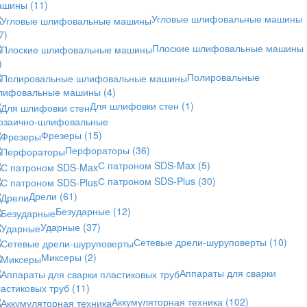
ашины
(11)
Угловые шлифовальные машины
7)
Плоские шлифовальные машины
)
Полировальные
лифовальные машины
(4)
Для шлифовки стен
(1)
озаично-шлифовальные
Фрезеры
(15)
Перфораторы
(36)
С патроном SDS-Max
(5)
С патроном SDS-Plus
(30)
Дрели
(61)
Безударные
(12)
Ударные
(37)
Сетевые дрели-шуруповерты
(10)
Миксеры
(2)
Аппараты для сварки
астиковых труб
(11)
Аккумуляторная техника
(102)