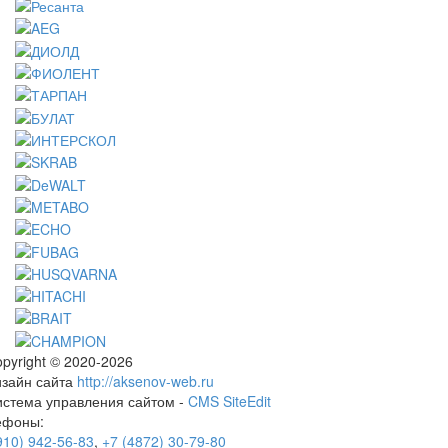
pyright © 2020-2026
изайн сайта
http://aksenov-web.ru
истема управления сайтом -
CMS SiteEdit
ефоны:
910) 942-56-83
,
+7 (4872) 30-79-80