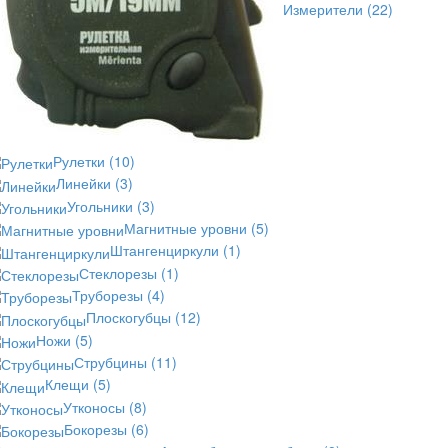
Измерители
(22)
Рулетки
(10)
Линейки
(3)
Угольники
(3)
Магнитные уровни
(5)
Штангенциркули
(1)
Стеклорезы
(1)
Труборезы
(4)
Плоскогубцы
(12)
Ножи
(5)
Струбцины
(11)
Клещи
(5)
Утконосы
(8)
Бокорезы
(6)