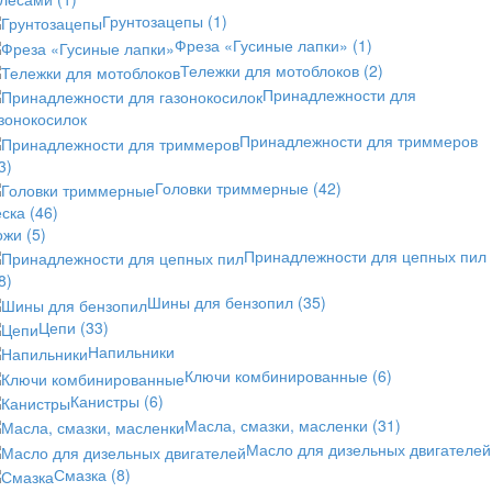
Грунтозацепы
(1)
Фреза «Гусиные лапки»
(1)
Тележки для мотоблоков
(2)
Принадлежности для
зонокосилок
Принадлежности для триммеров
3)
Головки триммерные
(42)
еска
(46)
ожи
(5)
Принадлежности для цепных пил
8)
Шины для бензопил
(35)
Цепи
(33)
Напильники
Ключи комбинированные
(6)
Канистры
(6)
Масла, смазки, масленки
(31)
Масло для дизельных двигателей
Смазка
(8)