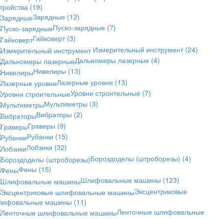
стройства
(19)
Зарядные
(12)
Пуско-зарядные
(7)
Гайковерт
(3)
Измерительный инструмент
(24)
Дальномеры лазерные
(4)
Нивелиры
(13)
Лазерные уровни
(13)
Уровни строительные
(7)
Мультиметры
(3)
Вибраторы
(2)
Граверы
(9)
Рубанки
(15)
Лобзики
(32)
Бороздоделы (штроборезы)
(4)
Фены
(15)
Шлифовальные машины
(123)
Эксцентриковые
лифовальные машины
(11)
Ленточные шлифовальные