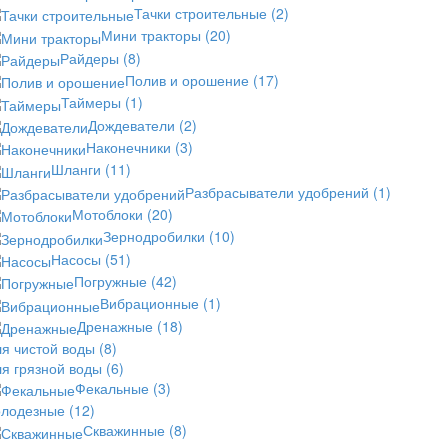
Тачки строительные
(2)
Мини тракторы
(20)
Райдеры
(8)
Полив и орошение
(17)
Таймеры
(1)
Дождеватели
(2)
Наконечники
(3)
Шланги
(11)
Разбрасыватели удобрений
(1)
Мотоблоки
(20)
Зернодробилки
(10)
Насосы
(51)
Погружные
(42)
Вибрационные
(1)
Дренажные
(18)
ля чистой воды
(8)
ля грязной воды
(6)
Фекальные
(3)
олодезные
(12)
Скважинные
(8)