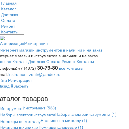
Главная
Каталог
Доставка
Оплата
Ремонт
Контакты
Авторизация
Регистрация
тернет магазин инструментов в наличии и на заказ
лавная
Каталог
Доставка
Оплата
Ремонт
Контакты
30-79-80
елефоны:
+7 (4872)
все контакты
mail:
instrument-zentr@yandex.ru
ойти
Регистрация
Назад
X
Закрыть
аталог товаров
Инструмент
(538)
Наборы электроинструмента
(1)
Ножницы по металлу
(1)
Ножницы шлицевые
(1)