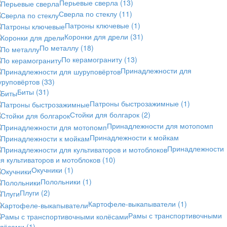
Перьевые сверла
(13)
Сверла по стеклу
(11)
Патроны ключевые
(1)
Коронки для дрели
(31)
По металлу
(18)
По керамограниту
(13)
Принадлежности для
уруповёртов
(33)
Биты
(31)
Патроны быстрозажимные
(1)
Стойки для болгарок
(2)
Принадлежности для мотопомп
Принадлежности к мойкам
Принадлежности
я культиваторов и мотоблоков
(10)
Окучники
(1)
Полольники
(1)
Плуги
(2)
Картофеле-выкапыватели
(1)
Рамы с транспортивочными
олёсами
(1)