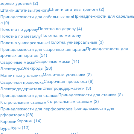
азерных уровней
(2)
Штанги,штативы,треноги
(2)
Принадлежности для сабельн
ил
(9)
Полотна по дереву
(4)
Полотна по металлу
Полотна универсальные
(3)
Принадлежности для
варочных аппаратов
(54)
Сварочные маски
(14)
Электроды
(28)
Магнитные угольники
(2)
Сварочная проволока
(6)
Электрододержатели
(3)
Принадлежности для станков
(2)
К строгальным станкам
(2)
Принадлежности для
ерфораторов
(28)
Коронки
(14)
Буры
(12)
Средства защиты
(11)