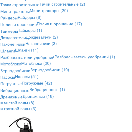
Тачки строительные
(2)
Мини тракторы
(20)
Райдеры
(8)
Полив и орошение
(17)
Таймеры
(1)
Дождеватели
(2)
Наконечники
(3)
Шланги
(11)
Разбрасыватели удобрений
(1)
Мотоблоки
(20)
Зернодробилки
(10)
Насосы
(51)
Погружные
(42)
Вибрационные
(1)
Дренажные
(18)
ля чистой воды
(8)
ля грязной воды
(6)