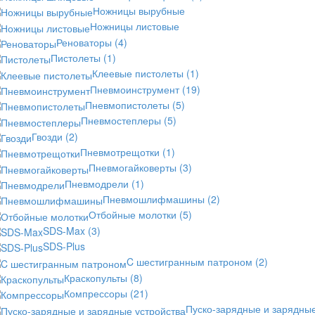
Ножницы вырубные
Ножницы листовые
Реноваторы
(4)
Пистолеты
(1)
Клеевые пистолеты
(1)
Пневмоинструмент
(19)
Пневмопистолеты
(5)
Пневмостеплеры
(5)
Гвозди
(2)
Пневмотрещотки
(1)
Пневмогайковерты
(3)
Пневмодрели
(1)
Пневмошлифмашины
(2)
Отбойные молотки
(5)
SDS-Max
(3)
SDS-Plus
C шестигранным патроном
(2)
Краскопульты
(8)
Компрессоры
(21)
Пуско-зарядные и зарядны