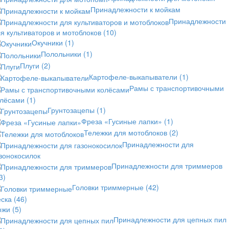
Принадлежности к мойкам
Принадлежности
я культиваторов и мотоблоков
(10)
Окучники
(1)
Полольники
(1)
Плуги
(2)
Картофеле-выкапыватели
(1)
Рамы с транспортивочными
олёсами
(1)
Грунтозацепы
(1)
Фреза «Гусиные лапки»
(1)
Тележки для мотоблоков
(2)
Принадлежности для
зонокосилок
Принадлежности для триммеров
3)
Головки триммерные
(42)
еска
(46)
ожи
(5)
Принадлежности для цепных пил