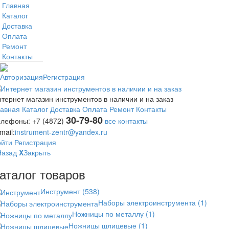
Главная
Каталог
Доставка
Оплата
Ремонт
Контакты
Авторизация
Регистрация
тернет магазин инструментов в наличии и на заказ
лавная
Каталог
Доставка
Оплата
Ремонт
Контакты
30-79-80
елефоны:
+7 (4872)
все контакты
mail:
instrument-zentr@yandex.ru
ойти
Регистрация
Назад
X
Закрыть
аталог товаров
Инструмент
(538)
Наборы электроинструмента
(1)
Ножницы по металлу
(1)
Ножницы шлицевые
(1)