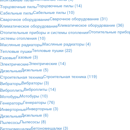
Торцовочные пилы
(14)
Сабельные пилы
(10)
Сварочное оборудование
(31)
Климатическое оборудование
(36)
Отопительные прибо
 системы отопления
(10)
Масляные радиаторы
(4)
Тепловые пушки
(22)
Газовые
(3)
Электрические
(14)
Дизельные
(5)
Строительная техника
(119)
Вибраторы
(3)
Виброплиты
(14)
Мотобуры
(10)
Генераторы
(76)
Инверторные
(3)
Дизельные
(6)
Пылесосы
(8)
Бетономешалки
(3)