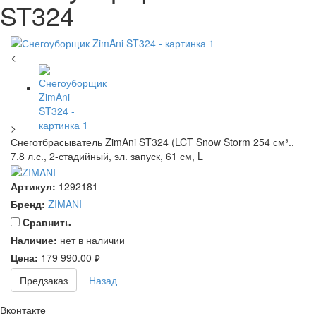
ST324
<
>
Снеготбрасыватель ZimAni ST324 (LCT Snow Storm 254 см³.,
7.8 л.с., 2-стадийный, эл. запуск, 61 см, L
Артикул:
1292181
Бренд:
ZIMANI
Cравнить
Наличие:
нет в наличии
Цена:
179 990.00
руб.
Предзаказ
Назад
Вконтакте