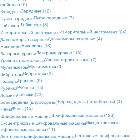
стройства
(19)
Зарядные
(12)
Пуско-зарядные
(7)
Гайковерт
(3)
Измерительный инструмент
(24)
Дальномеры лазерные
(4)
Нивелиры
(13)
Лазерные уровни
(13)
Уровни строительные
(7)
Мультиметры
(3)
Вибраторы
(2)
Граверы
(9)
Рубанки
(15)
Лобзики
(32)
Бороздоделы (штроборезы)
(4)
Фены
(15)
Шлифовальные машины
(123)
Эксцентриковые
лифовальные машины
(11)
Ленточные шлифовальные