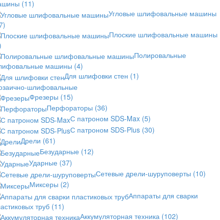
ашины
(11)
Угловые шлифовальные машины
7)
Плоские шлифовальные машины
)
Полировальные
лифовальные машины
(4)
Для шлифовки стен
(1)
озаично-шлифовальные
Фрезеры
(15)
Перфораторы
(36)
С патроном SDS-Max
(5)
С патроном SDS-Plus
(30)
Дрели
(61)
Безударные
(12)
Ударные
(37)
Сетевые дрели-шуруповерты
(10)
Миксеры
(2)
Аппараты для сварки
астиковых труб
(11)
Аккумуляторная техника
(102)