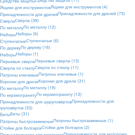
Ящики для инструментов
(4)
Принадлежности для дрелей
(73)
Свёрла
(39)
По металлу
(12)
Наборы
(6)
Ступенчатые
(6)
По дереву
(16)
Наборы
(1)
Перьевые сверла
(13)
Сверла по стеклу
(11)
Патроны ключевые
(1)
Коронки для дрели
(31)
По металлу
(18)
По керамограниту
(13)
Принадлежности для
уруповёртов
(33)
Биты
(31)
Патроны быстрозажимные
(1)
Стойки для болгарок
(2)
Принадлежности для мотопомп