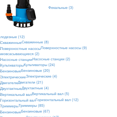
Фекальные
(3)
олодезные
(12)
Скважинные
(8)
Поверхностные насосы
(9)
амовсасывающиеся
(2)
Насосные станции
(2)
Культиваторы
(24)
Бензиновые
(20)
Электрические
(4)
Двигатели
(21)
Двухтактные
(4)
Вертикальный вал
(5)
Горизонтальный вал
(12)
Триммеры
(85)
Бензиновые
(67)
Электрические
(17)