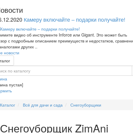
овости
6.12.2020
Камеру включайте – подарки получайте!
имите видео об инструменте Inforce или Gigant. Это может быть
зор с подробным описанием преимуществ и недостатков, сравнен
аналогами других ..
е новости
талог
зина
зина пустая]
рмить
Каталог
Всё для дачи и сада
Снегоуборщики
Снегоуборщик ZimAni