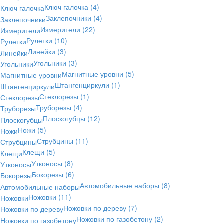
Ключ галочка
(4)
Заклепочники
(4)
Измерители
(22)
Рулетки
(10)
Линейки
(3)
Угольники
(3)
Магнитные уровни
(5)
Штангенциркули
(1)
Стеклорезы
(1)
Труборезы
(4)
Плоскогубцы
(12)
Ножи
(5)
Струбцины
(11)
Клещи
(5)
Утконосы
(8)
Бокорезы
(6)
Автомобильные наборы
(8)
Ножовки
(11)
Ножовки по дереву
(7)
Ножовки по газобетону
(2)