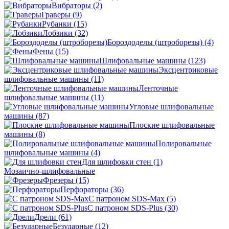
Вибраторы
(2)
Граверы
(9)
Рубанки
(15)
Лобзики
(32)
Бороздоделы (штроборезы)
(4)
Фены
(15)
Шлифовальные машины
(123)
Эксцентриковые
шлифовальные машины
(11)
Ленточные
шлифовальные машины
(11)
Угловые шлифовальные
машины
(87)
Плоские шлифовальные
машины
(8)
Полировальные
шлифовальные машины
(4)
Для шлифовки стен
(1)
Мозаично-шлифовальные
Фрезеры
(15)
Перфораторы
(36)
С патроном SDS-Max
(5)
С патроном SDS-Plus
(30)
Дрели
(61)
Безударные
(12)