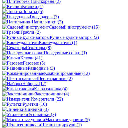
Плиткорезы
(2)
Киянки
(1)
Лопаты
(5)
Гвоздодеры
(3)
Напильники
(3)
Садовый инструмент
(15)
Грабли
(2)
Ручные культиваторы
(2)
Корнеудалители
(1)
Секаторы
(8)
Посадочные совки
(1)
Ключи
(41)
Газовые
(5)
Разводные
(3)
Комбинированные
(12)
Шестигранные
(2)
Наборы
(12)
Ключ галочка
(4)
Заклепочники
(4)
Измерители
(22)
Рулетки
(10)
Линейки
(3)
Угольники
(3)
Магнитные уровни
(5)
Штангенциркули
(1)