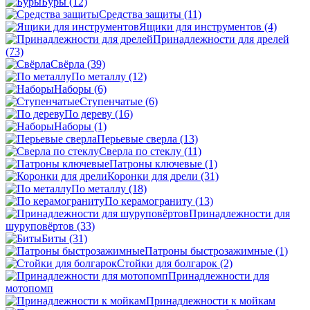
Буры
(12)
Средства защиты
(11)
Ящики для инструментов
(4)
Принадлежности для дрелей
(73)
Свёрла
(39)
По металлу
(12)
Наборы
(6)
Ступенчатые
(6)
По дереву
(16)
Наборы
(1)
Перьевые сверла
(13)
Сверла по стеклу
(11)
Патроны ключевые
(1)
Коронки для дрели
(31)
По металлу
(18)
По керамограниту
(13)
Принадлежности для
шуруповёртов
(33)
Биты
(31)
Патроны быстрозажимные
(1)
Стойки для болгарок
(2)
Принадлежности для
мотопомп
Принадлежности к мойкам