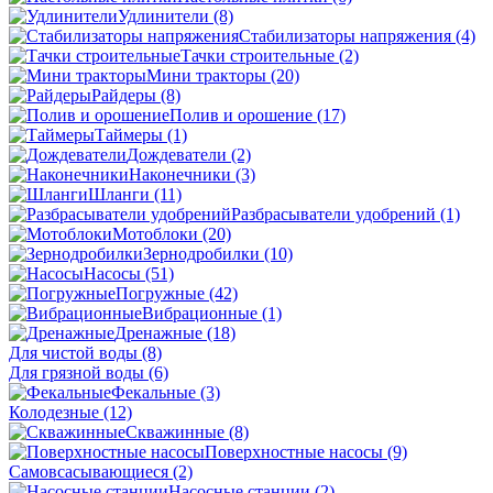
Удлинители
(8)
Стабилизаторы напряжения
(4)
Тачки строительные
(2)
Мини тракторы
(20)
Райдеры
(8)
Полив и орошение
(17)
Таймеры
(1)
Дождеватели
(2)
Наконечники
(3)
Шланги
(11)
Разбрасыватели удобрений
(1)
Мотоблоки
(20)
Зернодробилки
(10)
Насосы
(51)
Погружные
(42)
Вибрационные
(1)
Дренажные
(18)
Для чистой воды
(8)
Для грязной воды
(6)
Фекальные
(3)
Колодезные
(12)
Скважинные
(8)
Поверхностные насосы
(9)
Самовсасывающиеся
(2)
Насосные станции
(2)