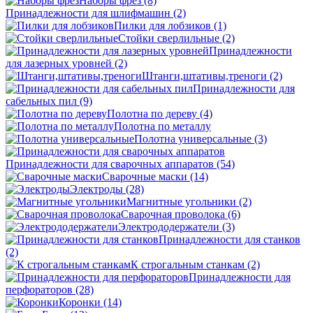
Наборы фрез
(8)
Принадлежности для шлифмашин
(2)
Пилки для лобзиков
(1)
Стойки сверлильные
(2)
Принадлежности
для лазерных уровней
(2)
Штанги,штативы,треноги
(2)
Принадлежности для
сабельных пил
(9)
Полотна по дереву
(4)
Полотна по металлу
Полотна универсальные
(3)
Принадлежности для сварочных аппаратов
(54)
Сварочные маски
(14)
Электроды
(28)
Магнитные угольники
(2)
Сварочная проволока
(6)
Электрододержатели
(3)
Принадлежности для станков
(2)
К строгальным станкам
(2)
Принадлежности для
перфораторов
(28)
Коронки
(14)