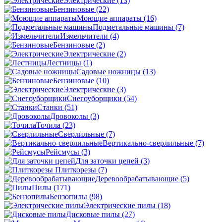
Электрические
(13)
Бензиновые
(22)
Моющие аппараты
(16)
Подметальные машины
(7)
Измельчители
(4)
Бензиновые
(2)
Электрические
(2)
Лестницы
(1)
Садовые ножницы
(13)
Бензиновые
(10)
Электрические
(3)
Снегоуборщики
(54)
Станки
(51)
Дровоколы
(3)
Точила
(23)
Сверлильные
(7)
Вертикально-сверлильные
(7)
Рейсмусы
(3)
Для заточки цепей
(3)
Плиткорезы
(7)
Деревообрабатывающие
(5)
Пилы
(171)
Бензопилы
(98)
Электрические пилы
(18)
Дисковые пилы
(27)