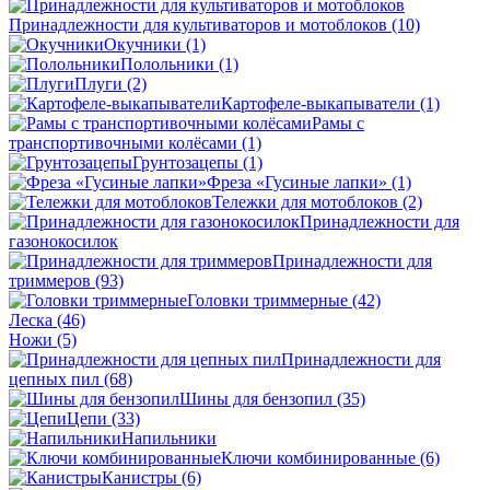
Принадлежности для культиваторов и мотоблоков
(10)
Окучники
(1)
Полольники
(1)
Плуги
(2)
Картофеле-выкапыватели
(1)
Рамы с
транспортивочными колёсами
(1)
Грунтозацепы
(1)
Фреза «Гусиные лапки»
(1)
Тележки для мотоблоков
(2)
Принадлежности для
газонокосилок
Принадлежности для
триммеров
(93)
Головки триммерные
(42)
Леска
(46)
Ножи
(5)
Принадлежности для
цепных пил
(68)
Шины для бензопил
(35)
Цепи
(33)
Напильники
Ключи комбинированные
(6)
Канистры
(6)