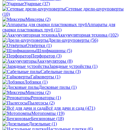
Ударные
(37)
Сетевые дрели-шуруповерты
(10)
Миксеры
(2)
Аппараты для
сварки пластиковых труб
(11)
Аккумуляторная техника
(102)
Дрели-шуруповерты
(56)
Отвёртки
(1)
Шлифмашины
(5)
Перфоратор
(3)
Аккумуляторы
(8)
Зарядные устройства
(1)
Сабельные пилы
(3)
Гайковерты
(1)
Лобзики
(1)
Дисковые пилы
(1)
Миксеры
(2)
Реноваторы
(1)
Пылесосы
(2)
Всё для дачи и сада
(471)
Мотопомпы
(19)
Бензиновые
(18)
Дизельные
(1)
Настольные плитки
(6)