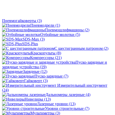
Пневмогайковерты
(3)
Пневмодрели
(1)
Пневмошлифмашины
(2)
Отбойные молотки
(5)
SDS-Max
(3)
SDS-Plus
C шестигранным патроном
(2)
Краскопульты
(8)
Компрессоры
(21)
Пуско-зарядные и
зарядные устройства
(19)
Зарядные
(12)
Пуско-зарядные
(7)
Гайковерт
(3)
Измерительный инструмент
(24)
Дальномеры лазерные
(4)
Нивелиры
(13)
Лазерные уровни
(13)
Уровни строительные
(7)
Мультиметры
(3)