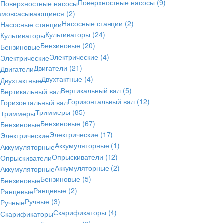
Поверхностные насосы
(9)
амовсасывающиеся
(2)
Насосные станции
(2)
Культиваторы
(24)
Бензиновые
(20)
Электрические
(4)
Двигатели
(21)
Двухтактные
(4)
Вертикальный вал
(5)
Горизонтальный вал
(12)
Триммеры
(85)
Бензиновые
(67)
Электрические
(17)
Аккумуляторные
(1)
Опрыскиватели
(12)
Аккумуляторные
(2)
Бензиновые
(5)
Ранцевые
(2)
Ручные
(3)
Скарификаторы
(4)