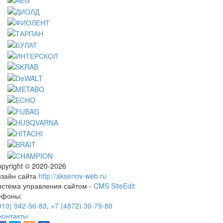
pyright © 2020-2026
изайн сайта
http://aksenov-web.ru
истема управления сайтом -
CMS SiteEdit
ефоны:
910) 942-56-83
,
+7 (4872) 30-79-80
контакты