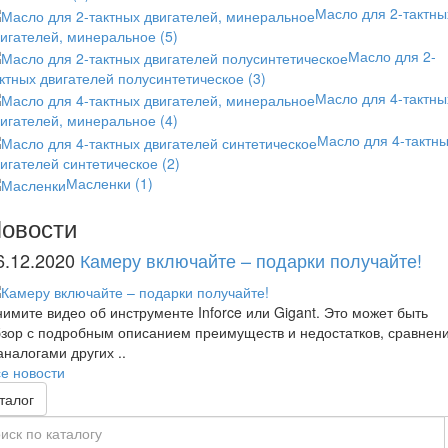
Масло для 2-тактны
вигателей, минеральное
(5)
Масло для 2-
ктных двигателей полусинтетическое
(3)
Масло для 4-тактны
вигателей, минеральное
(4)
Масло для 4-тактн
игателей синтетическое
(2)
Масленки
(1)
овости
6.12.2020
Камеру включайте – подарки получайте!
имите видео об инструменте Inforce или Gigant. Это может быть
зор с подробным описанием преимуществ и недостатков, сравнен
аналогами других ..
е новости
талог