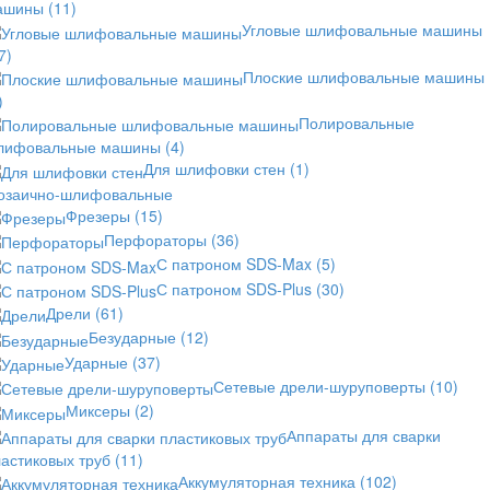
ашины
(11)
Угловые шлифовальные машины
7)
Плоские шлифовальные машины
)
Полировальные
лифовальные машины
(4)
Для шлифовки стен
(1)
озаично-шлифовальные
Фрезеры
(15)
Перфораторы
(36)
С патроном SDS-Max
(5)
С патроном SDS-Plus
(30)
Дрели
(61)
Безударные
(12)
Ударные
(37)
Сетевые дрели-шуруповерты
(10)
Миксеры
(2)
Аппараты для сварки
астиковых труб
(11)
Аккумуляторная техника
(102)