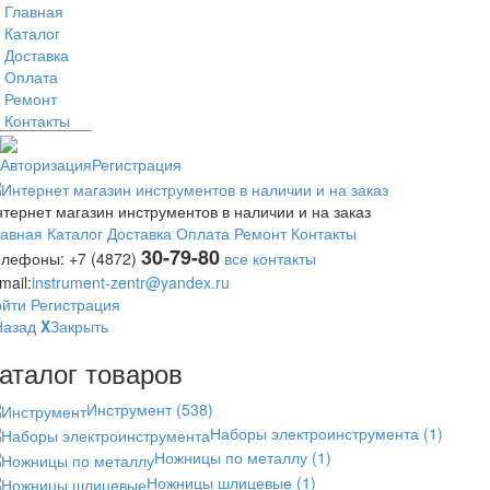
Главная
Каталог
Доставка
Оплата
Ремонт
Контакты
Авторизация
Регистрация
тернет магазин инструментов в наличии и на заказ
лавная
Каталог
Доставка
Оплата
Ремонт
Контакты
30-79-80
елефоны:
+7 (4872)
все контакты
mail:
instrument-zentr@yandex.ru
ойти
Регистрация
Назад
X
Закрыть
аталог товаров
Инструмент
(538)
Наборы электроинструмента
(1)
Ножницы по металлу
(1)
Ножницы шлицевые
(1)