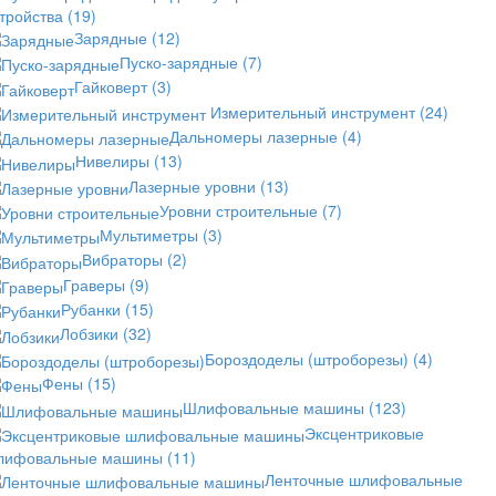
стройства
(19)
Зарядные
(12)
Пуско-зарядные
(7)
Гайковерт
(3)
Измерительный инструмент
(24)
Дальномеры лазерные
(4)
Нивелиры
(13)
Лазерные уровни
(13)
Уровни строительные
(7)
Мультиметры
(3)
Вибраторы
(2)
Граверы
(9)
Рубанки
(15)
Лобзики
(32)
Бороздоделы (штроборезы)
(4)
Фены
(15)
Шлифовальные машины
(123)
Эксцентриковые
лифовальные машины
(11)
Ленточные шлифовальные