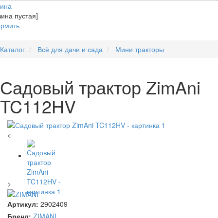
зина
зина пустая]
рмить
Каталог
Всё для дачи и сада
Мини тракторы
Садовый трактор ZimAni
TC112HV
<
>
Артикул:
2902409
Бренд:
ZIMANI