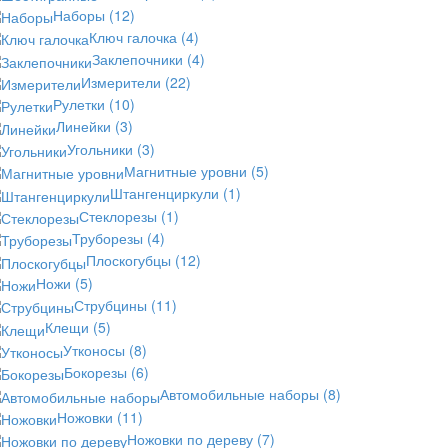
Наборы
(12)
Ключ галочка
(4)
Заклепочники
(4)
Измерители
(22)
Рулетки
(10)
Линейки
(3)
Угольники
(3)
Магнитные уровни
(5)
Штангенциркули
(1)
Стеклорезы
(1)
Труборезы
(4)
Плоскогубцы
(12)
Ножи
(5)
Струбцины
(11)
Клещи
(5)
Утконосы
(8)
Бокорезы
(6)
Автомобильные наборы
(8)
Ножовки
(11)
Ножовки по дереву
(7)