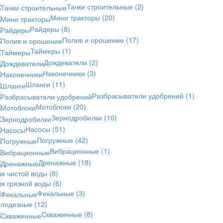
Тачки строительные
(2)
Мини тракторы
(20)
Райдеры
(8)
Полив и орошение
(17)
Таймеры
(1)
Дождеватели
(2)
Наконечники
(3)
Шланги
(11)
Разбрасыватели удобрений
(1)
Мотоблоки
(20)
Зернодробилки
(10)
Насосы
(51)
Погружные
(42)
Вибрационные
(1)
Дренажные
(18)
ля чистой воды
(8)
ля грязной воды
(6)
Фекальные
(3)
олодезные
(12)
Скважинные
(8)