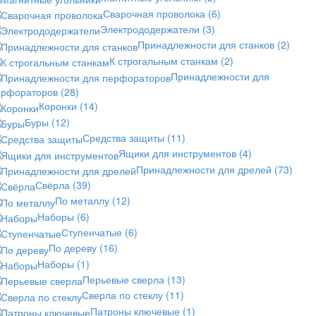
Сварочная проволока
(6)
Электрододержатели
(3)
Принадлежности для станков
(2)
К строгальным станкам
(2)
Принадлежности для
ерфораторов
(28)
Коронки
(14)
Буры
(12)
Средства защиты
(11)
Ящики для инструментов
(4)
Принадлежности для дрелей
(73)
Свёрла
(39)
По металлу
(12)
Наборы
(6)
Ступенчатые
(6)
По дереву
(16)
Наборы
(1)
Перьевые сверла
(13)
Сверла по стеклу
(11)
Патроны ключевые
(1)