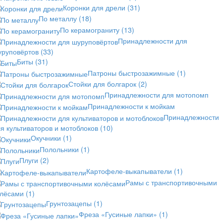
Коронки для дрели
(31)
По металлу
(18)
По керамограниту
(13)
Принадлежности для
уруповёртов
(33)
Биты
(31)
Патроны быстрозажимные
(1)
Стойки для болгарок
(2)
Принадлежности для мотопомп
Принадлежности к мойкам
Принадлежности
я культиваторов и мотоблоков
(10)
Окучники
(1)
Полольники
(1)
Плуги
(2)
Картофеле-выкапыватели
(1)
Рамы с транспортивочными
олёсами
(1)
Грунтозацепы
(1)
Фреза «Гусиные лапки»
(1)