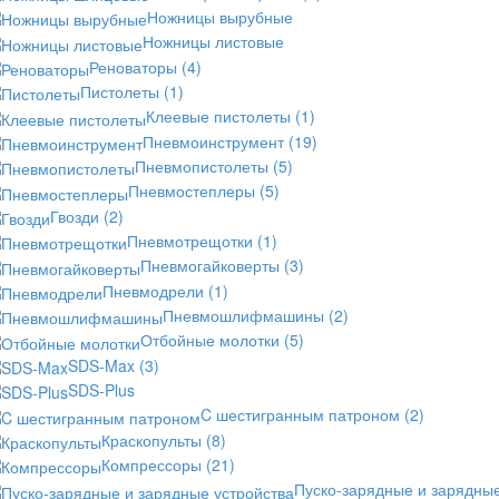
Ножницы вырубные
Ножницы листовые
Реноваторы
(4)
Пистолеты
(1)
Клеевые пистолеты
(1)
Пневмоинструмент
(19)
Пневмопистолеты
(5)
Пневмостеплеры
(5)
Гвозди
(2)
Пневмотрещотки
(1)
Пневмогайковерты
(3)
Пневмодрели
(1)
Пневмошлифмашины
(2)
Отбойные молотки
(5)
SDS-Max
(3)
SDS-Plus
C шестигранным патроном
(2)
Краскопульты
(8)
Компрессоры
(21)
Пуско-зарядные и зарядны