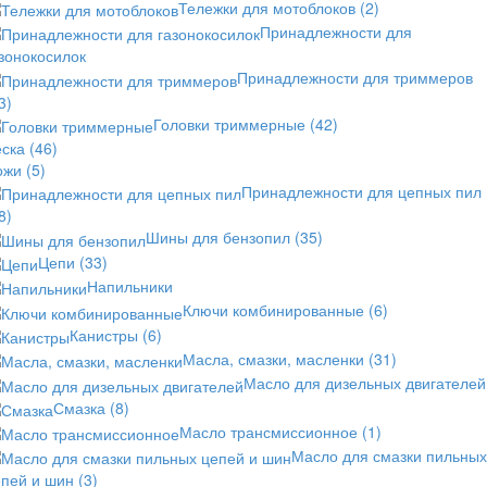
Тележки для мотоблоков
(2)
Принадлежности для
зонокосилок
Принадлежности для триммеров
3)
Головки триммерные
(42)
еска
(46)
ожи
(5)
Принадлежности для цепных пил
8)
Шины для бензопил
(35)
Цепи
(33)
Напильники
Ключи комбинированные
(6)
Канистры
(6)
Масла, смазки, масленки
(31)
Масло для дизельных двигателей
Смазка
(8)
Масло трансмиссионное
(1)
Масло для смазки пильных
епей и шин
(3)