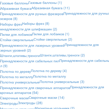
Газовые баллоны
(1)
Абразивная бумага
(11)
Принадлежности для ручны
резеров
(8)
Наборы фрез
(8)
ринадлежности для шлифмашин
(2)
Пилки для лобзиков
(1)
Стойки сверлильные
(2)
Принадлежности для
азерных уровней
(2)
Штанги,штативы,треноги
(2)
Принадлежности для сабельн
ил
(9)
Полотна по дереву
(4)
Полотна по металлу
Полотна универсальные
(3)
Принадлежности для
варочных аппаратов
(54)
Сварочные маски
(14)
Электроды
(28)
Магнитные угольники
(2)