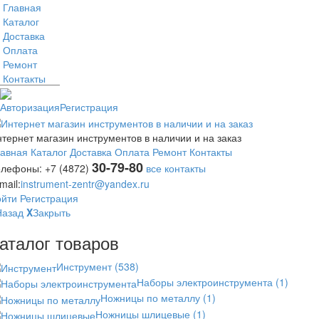
Главная
Каталог
Доставка
Оплата
Ремонт
Контакты
Авторизация
Регистрация
тернет магазин инструментов в наличии и на заказ
лавная
Каталог
Доставка
Оплата
Ремонт
Контакты
30-79-80
елефоны:
+7 (4872)
все контакты
mail:
instrument-zentr@yandex.ru
ойти
Регистрация
Назад
X
Закрыть
аталог товаров
Инструмент
(538)
Наборы электроинструмента
(1)
Ножницы по металлу
(1)
Ножницы шлицевые
(1)