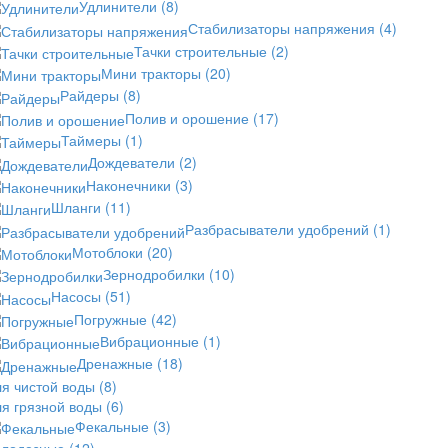
Удлинители
(8)
Стабилизаторы напряжения
(4)
Тачки строительные
(2)
Мини тракторы
(20)
Райдеры
(8)
Полив и орошение
(17)
Таймеры
(1)
Дождеватели
(2)
Наконечники
(3)
Шланги
(11)
Разбрасыватели удобрений
(1)
Мотоблоки
(20)
Зернодробилки
(10)
Насосы
(51)
Погружные
(42)
Вибрационные
(1)
Дренажные
(18)
ля чистой воды
(8)
ля грязной воды
(6)
Фекальные
(3)
олодезные
(12)