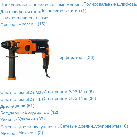
Полировальные шлифов
Для шлифовки стен
(1)
озаично-шлифовальные
Фрезеры
(15)
Перфораторы
(36)
С патроном SDS-Max
(5)
С патроном SDS-Plus
(30)
Дрели
(61)
Безударные
(12)
Ударные
(37)
Сетевые дрели-шуруповерты
(10)
Миксеры
(2)