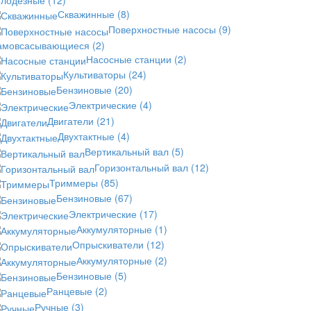
Скважинные
(8)
Поверхностные насосы
(9)
амовсасывающиеся
(2)
Насосные станции
(2)
Культиваторы
(24)
Бензиновые
(20)
Электрические
(4)
Двигатели
(21)
Двухтактные
(4)
Вертикальный вал
(5)
Горизонтальный вал
(12)
Триммеры
(85)
Бензиновые
(67)
Электрические
(17)
Аккумуляторные
(1)
Опрыскиватели
(12)
Аккумуляторные
(2)
Бензиновые
(5)
Ранцевые
(2)
Ручные
(3)