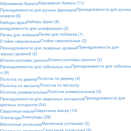
Абразивная бумага
(11)
Принадлежности для ручны
резеров
(8)
Наборы фрез
(8)
ринадлежности для шлифмашин
(2)
Пилки для лобзиков
(1)
Стойки сверлильные
(2)
Принадлежности для
азерных уровней
(2)
Штанги,штативы,треноги
(2)
Принадлежности для сабельн
ил
(9)
Полотна по дереву
(4)
Полотна по металлу
Полотна универсальные
(3)
Принадлежности для
варочных аппаратов
(54)
Сварочные маски
(14)
Электроды
(28)
Магнитные угольники
(2)
Сварочная проволока
(6)