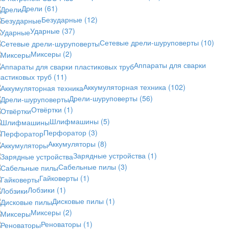
Дрели
(61)
Безударные
(12)
Ударные
(37)
Сетевые дрели-шуруповерты
(10)
Миксеры
(2)
Аппараты для сварки
астиковых труб
(11)
Аккумуляторная техника
(102)
Дрели-шуруповерты
(56)
Отвёртки
(1)
Шлифмашины
(5)
Перфоратор
(3)
Аккумуляторы
(8)
Зарядные устройства
(1)
Сабельные пилы
(3)
Гайковерты
(1)
Лобзики
(1)
Дисковые пилы
(1)
Миксеры
(2)
Реноваторы
(1)