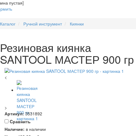
зина пустая]
рмить
Каталог
Ручной инструмент
Киянки
Резиновая киянка
SANTOOL МАСТЕР 900 гр
<
>
Артикул:
3531892
Cравнить
Наличие:
в наличии