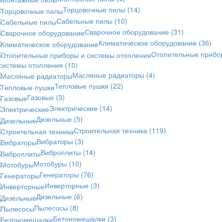
Торцовочные пилы
(14)
Сабельные пилы
(10)
Сварочное оборудование
(31)
Климатическое оборудование
(36)
Отопительные прибо
 системы отопления
(10)
Масляные радиаторы
(4)
Тепловые пушки
(22)
Газовые
(3)
Электрические
(14)
Дизельные
(5)
Строительная техника
(119)
Вибраторы
(3)
Виброплиты
(14)
Мотобуры
(10)
Генераторы
(76)
Инверторные
(3)
Дизельные
(6)
Пылесосы
(8)
Бетономешалки
(3)