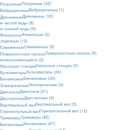
Погружные
(42)
Вибрационные
(1)
Дренажные
(18)
ля чистой воды
(8)
ля грязной воды
(6)
Фекальные
(3)
олодезные
(12)
Скважинные
(8)
Поверхностные насосы
(9)
амовсасывающиеся
(2)
Насосные станции
(2)
Культиваторы
(24)
Бензиновые
(20)
Электрические
(4)
Двигатели
(21)
Двухтактные
(4)
Вертикальный вал
(5)
Горизонтальный вал
(12)
Триммеры
(85)
Бензиновые
(67)
Электрические
(17)