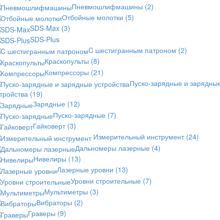
Пневмошлифмашины
(2)
Отбойные молотки
(5)
SDS-Max
(3)
SDS-Plus
C шестигранным патроном
(2)
Краскопульты
(8)
Компрессоры
(21)
Пуско-зарядные и зарядны
стройства
(19)
Зарядные
(12)
Пуско-зарядные
(7)
Гайковерт
(3)
Измерительный инструмент
(24)
Дальномеры лазерные
(4)
Нивелиры
(13)
Лазерные уровни
(13)
Уровни строительные
(7)
Мультиметры
(3)
Вибраторы
(2)
Граверы
(9)