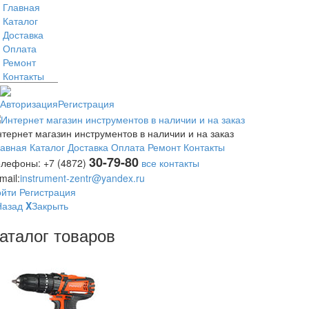
Главная
Каталог
Доставка
Оплата
Ремонт
Контакты
Авторизация
Регистрация
тернет магазин инструментов в наличии и на заказ
лавная
Каталог
Доставка
Оплата
Ремонт
Контакты
30-79-80
елефоны:
+7 (4872)
все контакты
mail:
instrument-zentr@yandex.ru
ойти
Регистрация
Назад
X
Закрыть
аталог товаров