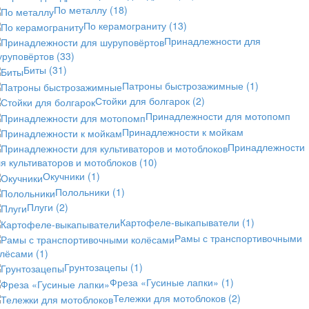
По металлу
(18)
По керамограниту
(13)
Принадлежности для
уруповёртов
(33)
Биты
(31)
Патроны быстрозажимные
(1)
Стойки для болгарок
(2)
Принадлежности для мотопомп
Принадлежности к мойкам
Принадлежности
я культиваторов и мотоблоков
(10)
Окучники
(1)
Полольники
(1)
Плуги
(2)
Картофеле-выкапыватели
(1)
Рамы с транспортивочными
олёсами
(1)
Грунтозацепы
(1)
Фреза «Гусиные лапки»
(1)
Тележки для мотоблоков
(2)