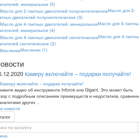
вигателей, минеральное
(5)
Масло для 2-
ктных двигателей полусинтетическое
(3)
Масло для 4-тактны
вигателей, минеральное
(4)
Масло для 4-тактн
игателей синтетическое
(2)
Масленки
(1)
овости
6.12.2020
Камеру включайте – подарки получайте!
имите видео об инструменте Inforce или Gigant. Это может быть
зор с подробным описанием преимуществ и недостатков, сравнен
аналогами других ..
е новости
талог
зина