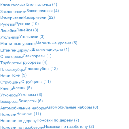
Ключ галочка
(4)
Заклепочники
(4)
Измерители
(22)
Рулетки
(10)
Линейки
(3)
Угольники
(3)
Магнитные уровни
(5)
Штангенциркули
(1)
Стеклорезы
(1)
Труборезы
(4)
Плоскогубцы
(12)
Ножи
(5)
Струбцины
(11)
Клещи
(5)
Утконосы
(8)
Бокорезы
(6)
Автомобильные наборы
(8)
Ножовки
(11)
Ножовки по дереву
(7)
Ножовки по газобетону
(2)