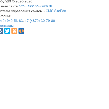
pyright © 2020-2026
изайн сайта
http://aksenov-web.ru
истема управления сайтом -
CMS SiteEdit
ефоны:
910) 942-56-83
,
+7 (4872) 30-79-80
контакты