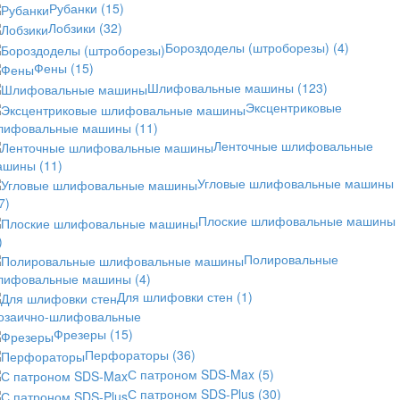
Рубанки
(15)
Лобзики
(32)
Бороздоделы (штроборезы)
(4)
Фены
(15)
Шлифовальные машины
(123)
Эксцентриковые
лифовальные машины
(11)
Ленточные шлифовальные
ашины
(11)
Угловые шлифовальные машины
7)
Плоские шлифовальные машины
)
Полировальные
лифовальные машины
(4)
Для шлифовки стен
(1)
озаично-шлифовальные
Фрезеры
(15)
Перфораторы
(36)
С патроном SDS-Max
(5)
С патроном SDS-Plus
(30)