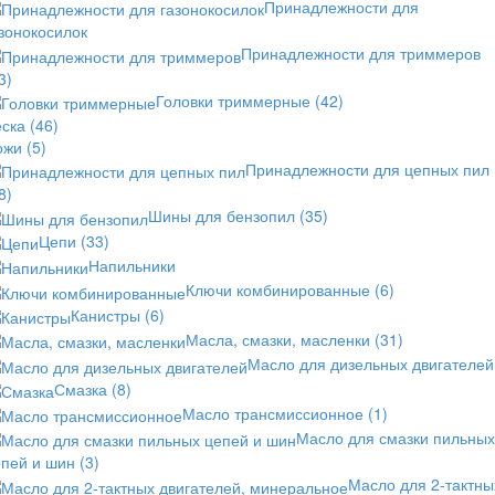
Принадлежности для
зонокосилок
Принадлежности для триммеров
3)
Головки триммерные
(42)
еска
(46)
ожи
(5)
Принадлежности для цепных пил
8)
Шины для бензопил
(35)
Цепи
(33)
Напильники
Ключи комбинированные
(6)
Канистры
(6)
Масла, смазки, масленки
(31)
Масло для дизельных двигателей
Смазка
(8)
Масло трансмиссионное
(1)
Масло для смазки пильных
епей и шин
(3)
Масло для 2-тактны