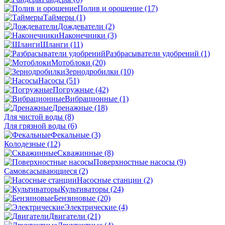
Полив и орошение
(17)
Таймеры
(1)
Дождеватели
(2)
Наконечники
(3)
Шланги
(11)
Разбрасыватели удобрений
(1)
Мотоблоки
(20)
Зернодробилки
(10)
Насосы
(51)
Погружные
(42)
Вибрационные
(1)
Дренажные
(18)
Для чистой воды
(8)
Для грязной воды
(6)
Фекальные
(3)
Колодезные
(12)
Скважинные
(8)
Поверхностные насосы
(9)
Самовсасывающиеся
(2)
Насосные станции
(2)
Культиваторы
(24)
Бензиновые
(20)
Электрические
(4)
Двигатели
(21)