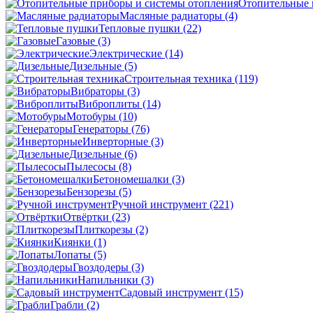
Отопительные 
Масляные радиаторы
(4)
Тепловые пушки
(22)
Газовые
(3)
Электрические
(14)
Дизельные
(5)
Строительная техника
(119)
Вибраторы
(3)
Виброплиты
(14)
Мотобуры
(10)
Генераторы
(76)
Инверторные
(3)
Дизельные
(6)
Пылесосы
(8)
Бетономешалки
(3)
Бензорезы
(5)
Ручной инструмент
(221)
Отвёртки
(23)
Плиткорезы
(2)
Киянки
(1)
Лопаты
(5)
Гвоздодеры
(3)
Напильники
(3)
Садовый инструмент
(15)
Грабли
(2)