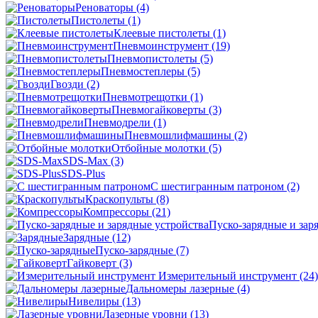
Реноваторы
(4)
Пистолеты
(1)
Клеевые пистолеты
(1)
Пневмоинструмент
(19)
Пневмопистолеты
(5)
Пневмостеплеры
(5)
Гвозди
(2)
Пневмотрещотки
(1)
Пневмогайковерты
(3)
Пневмодрели
(1)
Пневмошлифмашины
(2)
Отбойные молотки
(5)
SDS-Max
(3)
SDS-Plus
C шестигранным патроном
(2)
Краскопульты
(8)
Компрессоры
(21)
Пуско-зарядные и зар
Зарядные
(12)
Пуско-зарядные
(7)
Гайковерт
(3)
Измерительный инструмент
(24)
Дальномеры лазерные
(4)
Нивелиры
(13)
Лазерные уровни
(13)