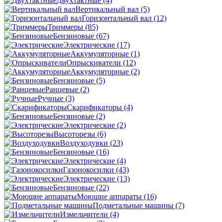
Двухтактные
(4)
Вертикальный вал
(5)
Горизонтальный вал
(12)
Триммеры
(85)
Бензиновые
(67)
Электрические
(17)
Аккумуляторные
(1)
Опрыскиватели
(12)
Аккумуляторные
(2)
Бензиновые
(5)
Ранцевые
(2)
Ручные
(3)
Скарификаторы
(4)
Бензиновые
(2)
Электрические
(2)
Высоторезы
(6)
Воздуходувки
(23)
Бензиновые
(16)
Электрические
(4)
Газонокосилки
(43)
Электрические
(13)
Бензиновые
(22)
Моющие аппараты
(16)
Подметальные машины
(7)
Измельчители
(4)