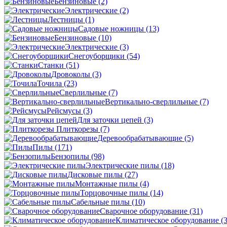
Бензиновые
(2)
Электрические
(2)
Лестницы
(1)
Садовые ножницы
(13)
Бензиновые
(10)
Электрические
(3)
Снегоуборщики
(54)
Станки
(51)
Дровоколы
(3)
Точила
(23)
Сверлильные
(7)
Вертикально-сверлильные
(7)
Рейсмусы
(3)
Для заточки цепей
(3)
Плиткорезы
(7)
Деревообрабатывающие
(5)
Пилы
(171)
Бензопилы
(98)
Электрические пилы
(18)
Дисковые пилы
(27)
Монтажные пилы
(4)
Торцовочные пилы
(14)
Сабельные пилы
(10)
Сварочное оборудование
(31)
Климатическое оборудование
(