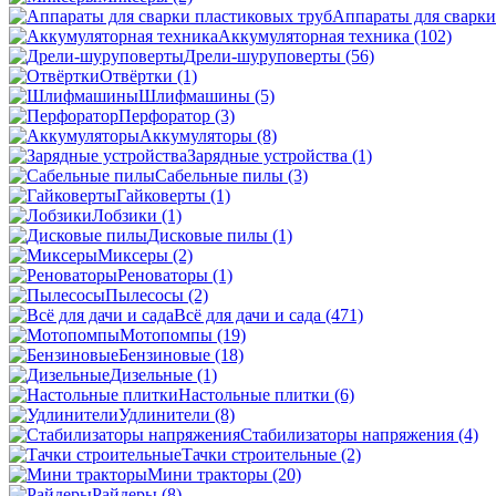
Аппараты для сварки
Аккумуляторная техника
(102)
Дрели-шуруповерты
(56)
Отвёртки
(1)
Шлифмашины
(5)
Перфоратор
(3)
Аккумуляторы
(8)
Зарядные устройства
(1)
Сабельные пилы
(3)
Гайковерты
(1)
Лобзики
(1)
Дисковые пилы
(1)
Миксеры
(2)
Реноваторы
(1)
Пылесосы
(2)
Всё для дачи и сада
(471)
Мотопомпы
(19)
Бензиновые
(18)
Дизельные
(1)
Настольные плитки
(6)
Удлинители
(8)
Стабилизаторы напряжения
(4)
Тачки строительные
(2)
Мини тракторы
(20)
Райдеры
(8)