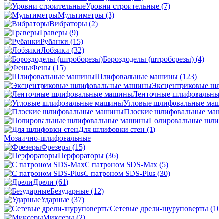
Уровни строительные
(7)
Мультиметры
(3)
Вибраторы
(2)
Граверы
(9)
Рубанки
(15)
Лобзики
(32)
Бороздоделы (штроборезы)
(4)
Фены
(15)
Шлифовальные машины
(123)
Эксцентриковые ш
Ленточные шлифовальн
Угловые шлифовальные м
Плоские шлифовальные м
Полировальные шл
Для шлифовки стен
(1)
Мозаично-шлифовальные
Фрезеры
(15)
Перфораторы
(36)
С патроном SDS-Max
(5)
С патроном SDS-Plus
(30)
Дрели
(61)
Безударные
(12)
Ударные
(37)
Сетевые дрели-шуруповерты
(1
Миксеры
(2)