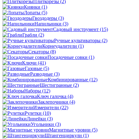
Плиткорезы
(2)
Киянки
(1)
Лопаты
(5)
Гвоздодеры
(3)
Напильники
(3)
Садовый инструмент
(15)
Грабли
(2)
Ручные культиваторы
(2)
Корнеудалители
(1)
Секаторы
(8)
Посадочные совки
(1)
Ключи
(41)
Газовые
(5)
Разводные
(3)
Комбинированные
(12)
Шестигранные
(2)
Наборы
(12)
Ключ галочка
(4)
Заклепочники
(4)
Измерители
(22)
Рулетки
(10)
Линейки
(3)
Угольники
(3)
Магнитные уровни
(5)
Штангенциркули
(1)