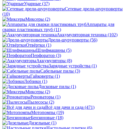
Ударные
(37)
Сетевые дрели-шуруповерты
(10)
Миксеры
(2)
Аппараты для
сварки пластиковых труб
(11)
Аккумуляторная техника
(102)
Дрели-шуруповерты
(56)
Отвёртки
(1)
Шлифмашины
(5)
Перфоратор
(3)
Аккумуляторы
(8)
Зарядные устройства
(1)
Сабельные пилы
(3)
Гайковерты
(1)
Лобзики
(1)
Дисковые пилы
(1)
Миксеры
(2)
Реноваторы
(1)
Пылесосы
(2)
Всё для дачи и сада
(471)
Мотопомпы
(19)
Бензиновые
(18)
Дизельные
(1)
Настольные плитки
(6)