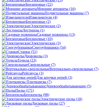
Электрические
(13)
Бензиновые
(22)
Моющие аппараты
(16)
Подметальные машины
(7)
Измельчители
(4)
Бензиновые
(2)
Электрические
(2)
Лестницы
(1)
Садовые ножницы
(13)
Бензиновые
(10)
Электрические
(3)
Снегоуборщики
(54)
Станки
(51)
Дровоколы
(3)
Точила
(23)
Сверлильные
(7)
Вертикально-сверлильные
(7)
Рейсмусы
(3)
Для заточки цепей
(3)
Плиткорезы
(7)
Деревообрабатывающие
(5)
Пилы
(171)
Бензопилы
(98)
Электрические пилы
(18)
Дисковые пилы
(27)