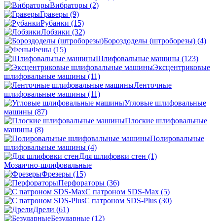
Вибраторы
(2)
Граверы
(9)
Рубанки
(15)
Лобзики
(32)
Бороздоделы (штроборезы)
(4)
Фены
(15)
Шлифовальные машины
(123)
Эксцентриковые
шлифовальные машины
(11)
Ленточные
шлифовальные машины
(11)
Угловые шлифовальные
машины
(87)
Плоские шлифовальные
машины
(8)
Полировальные
шлифовальные машины
(4)
Для шлифовки стен
(1)
Мозаично-шлифовальные
Фрезеры
(15)
Перфораторы
(36)
С патроном SDS-Max
(5)
С патроном SDS-Plus
(30)
Дрели
(61)
Безударные
(12)