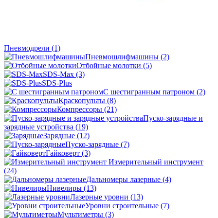
Пневмодрели
(1)
Пневмошлифмашины
(2)
Отбойные молотки
(5)
SDS-Max
(3)
SDS-Plus
C шестигранным патроном
(2)
Краскопульты
(8)
Компрессоры
(21)
Пуско-зарядные и
зарядные устройства
(19)
Зарядные
(12)
Пуско-зарядные
(7)
Гайковерт
(3)
Измерительный инструмент
(24)
Дальномеры лазерные
(4)
Нивелиры
(13)
Лазерные уровни
(13)
Уровни строительные
(7)
Мультиметры
(3)