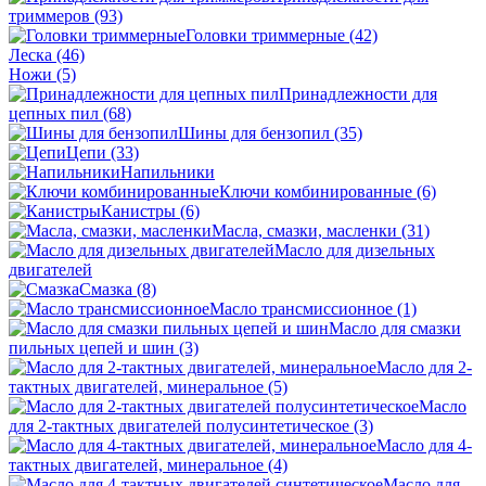
триммеров
(93)
Головки триммерные
(42)
Леска
(46)
Ножи
(5)
Принадлежности для
цепных пил
(68)
Шины для бензопил
(35)
Цепи
(33)
Напильники
Ключи комбинированные
(6)
Канистры
(6)
Масла, смазки, масленки
(31)
Масло для дизельных
двигателей
Смазка
(8)
Масло трансмиссионное
(1)
Масло для смазки
пильных цепей и шин
(3)
Масло для 2-
тактных двигателей, минеральное
(5)
Масло
для 2-тактных двигателей полусинтетическое
(3)
Масло для 4-
тактных двигателей, минеральное
(4)
Масло для