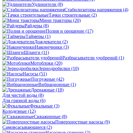
Удлинители
(8)
Стабилизаторы напряжения
(4)
Тачки строительные
(2)
Мини тракторы
(20)
Райдеры
(8)
Полив и орошение
(17)
Таймеры
(1)
Дождеватели
(2)
Наконечники
(3)
Шланги
(11)
Разбрасыватели удобрений
(1)
Мотоблоки
(20)
Зернодробилки
(10)
Насосы
(51)
Погружные
(42)
Вибрационные
(1)
Дренажные
(18)
Для чистой воды
(8)
Для грязной воды
(6)
Фекальные
(3)
Колодезные
(12)
Скважинные
(8)
Поверхностные насосы
(9)
Самовсасывающиеся
(2)
Насосные станции
(2)