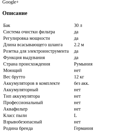
Google+
Описание
Бак
30 л
Система очистки фильтра
да
Регулировка мощности
да
Длина всасывающего шланга
2.2 м
Розетка для электроинструмента
да
Функция выдувания
да
Страна происхождения
Румыния
Моющий
нет
Вес брутто
12 кг
Аккумуляторов в комплекте
без акк.
Аккумуляторный
нет
Тип аккумулятора
нет
Профессиональный
нет
Аквафильтр
нет
Класс пыли
L
Взрывобезопасный
нет
Родина бренда
Германия