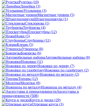
Рулетки
(10)
Линейки
(3)
Угольники
(3)
Магнитные уровни
(5)
Штангенциркули
(1)
Стеклорезы
(1)
Труборезы
(4)
Плоскогубцы
(12)
Ножи
(5)
Струбцины
(11)
Клещи
(5)
Утконосы
(8)
Бокорезы
(6)
Автомобильные наборы
(8)
Ножовки
(11)
Ножовки по дереву
(7)
Ножовки по газобетону
(2)
Ножовки по металлу
(2)
Топоры
(12)
Молотки
(8)
Ножницы по металлу
(4)
Аксессуары и
принадлежности
(508)
Круги и диски
(29)
Отрезные круги
(3)