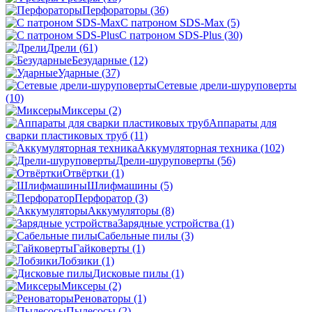
Перфораторы
(36)
С патроном SDS-Max
(5)
С патроном SDS-Plus
(30)
Дрели
(61)
Безударные
(12)
Ударные
(37)
Сетевые дрели-шуруповерты
(10)
Миксеры
(2)
Аппараты для
сварки пластиковых труб
(11)
Аккумуляторная техника
(102)
Дрели-шуруповерты
(56)
Отвёртки
(1)
Шлифмашины
(5)
Перфоратор
(3)
Аккумуляторы
(8)
Зарядные устройства
(1)
Сабельные пилы
(3)
Гайковерты
(1)
Лобзики
(1)
Дисковые пилы
(1)
Миксеры
(2)
Реноваторы
(1)
Пылесосы
(2)