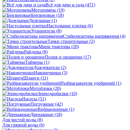
Всё для дачи и сада
(471)
Мотопомпы
(19)
Бензиновые
(18)
Дизельные
(1)
Настольные плитки
(6)
Удлинители
(8)
Стабилизаторы напряжения
(4)
Тачки строительные
(2)
Мини тракторы
(20)
Райдеры
(8)
Полив и орошение
(17)
Таймеры
(1)
Дождеватели
(2)
Наконечники
(3)
Шланги
(11)
Разбрасыватели удобрений
(1)
Мотоблоки
(20)
Зернодробилки
(10)
Насосы
(51)
Погружные
(42)
Вибрационные
(1)
Дренажные
(18)
Для чистой воды
(8)
Для грязной воды
(6)