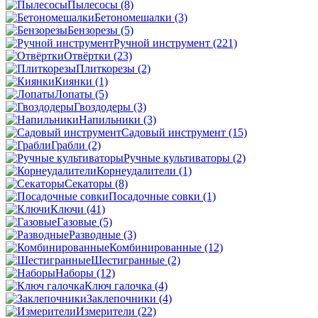
Пылесосы
(8)
Бетономешалки
(3)
Бензорезы
(5)
Ручной инструмент
(221)
Отвёртки
(23)
Плиткорезы
(2)
Киянки
(1)
Лопаты
(5)
Гвоздодеры
(3)
Напильники
(3)
Садовый инструмент
(15)
Грабли
(2)
Ручные культиваторы
(2)
Корнеудалители
(1)
Секаторы
(8)
Посадочные совки
(1)
Ключи
(41)
Газовые
(5)
Разводные
(3)
Комбинированные
(12)
Шестигранные
(2)
Наборы
(12)
Ключ галочка
(4)
Заклепочники
(4)
Измерители
(22)