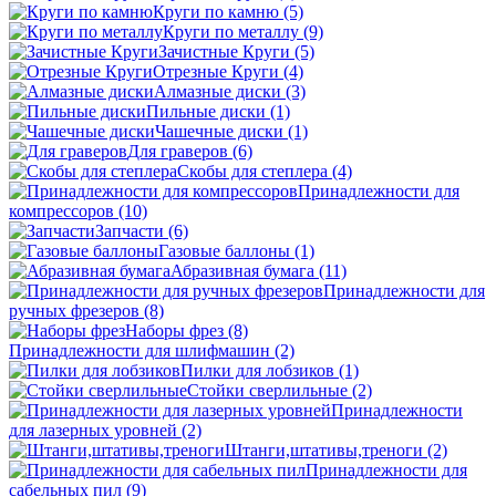
Круги по камню
(5)
Круги по металлу
(9)
Зачистные Круги
(5)
Отрезные Круги
(4)
Алмазные диски
(3)
Пильные диски
(1)
Чашечные диски
(1)
Для граверов
(6)
Скобы для степлера
(4)
Принадлежности для
компрессоров
(10)
Запчасти
(6)
Газовые баллоны
(1)
Абразивная бумага
(11)
Принадлежности для
ручных фрезеров
(8)
Наборы фрез
(8)
Принадлежности для шлифмашин
(2)
Пилки для лобзиков
(1)
Стойки сверлильные
(2)
Принадлежности
для лазерных уровней
(2)
Штанги,штативы,треноги
(2)
Принадлежности для
сабельных пил
(9)