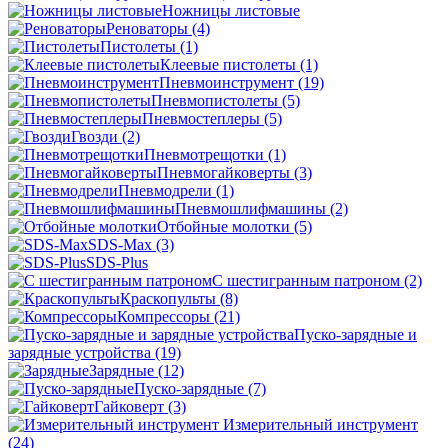
Ножницы листовые
Реноваторы
(4)
Пистолеты
(1)
Клеевые пистолеты
(1)
Пневмоинструмент
(19)
Пневмопистолеты
(5)
Пневмостеплеры
(5)
Гвозди
(2)
Пневмотрещотки
(1)
Пневмогайковерты
(3)
Пневмодрели
(1)
Пневмошлифмашины
(2)
Отбойные молотки
(5)
SDS-Max
(3)
SDS-Plus
C шестигранным патроном
(2)
Краскопульты
(8)
Компрессоры
(21)
Пуско-зарядные и
зарядные устройства
(19)
Зарядные
(12)
Пуско-зарядные
(7)
Гайковерт
(3)
Измерительный инструмент
(24)