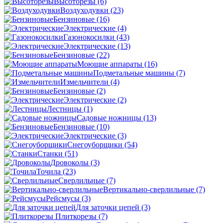
Высоторезы
(6)
Воздуходувки
(23)
Бензиновые
(16)
Электрические
(4)
Газонокосилки
(43)
Электрические
(13)
Бензиновые
(22)
Моющие аппараты
(16)
Подметальные машины
(7)
Измельчители
(4)
Бензиновые
(2)
Электрические
(2)
Лестницы
(1)
Садовые ножницы
(13)
Бензиновые
(10)
Электрические
(3)
Снегоуборщики
(54)
Станки
(51)
Дровоколы
(3)
Точила
(23)
Сверлильные
(7)
Вертикально-сверлильные
(7)
Рейсмусы
(3)
Для заточки цепей
(3)
Плиткорезы
(7)