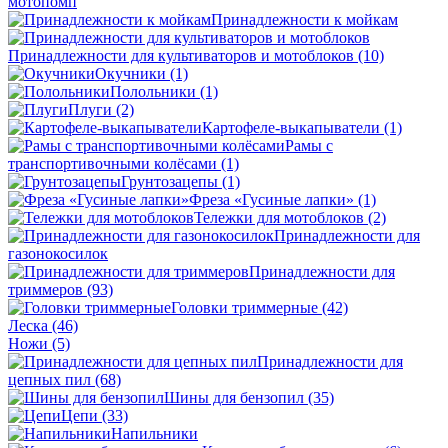
мотопомп
Принадлежности к мойкам
Принадлежности для культиваторов и мотоблоков
(10)
Окучники
(1)
Полольники
(1)
Плуги
(2)
Картофеле-выкапыватели
(1)
Рамы с
транспортивочными колёсами
(1)
Грунтозацепы
(1)
Фреза «Гусиные лапки»
(1)
Тележки для мотоблоков
(2)
Принадлежности для
газонокосилок
Принадлежности для
триммеров
(93)
Головки триммерные
(42)
Леска
(46)
Ножи
(5)
Принадлежности для
цепных пил
(68)
Шины для бензопил
(35)
Цепи
(33)
Напильники