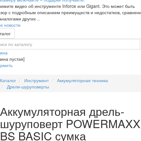
имите видео об инструменте Inforce или Gigant. Это может быть
зор с подробным описанием преимуществ и недостатков, сравнен
аналогами других ..
е новости
талог
зина
зина пустая]
рмить
Каталог
Инструмент
Аккумуляторная техника
Дрели-шуруповерты
Аккумуляторная дрель-
шуруповерт POWERMAXX
BS BASIC сумка