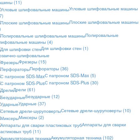
ашины
(11)
Угловые шлифовальные машины
7)
Плоские шлифовальные машины
)
Полировальные
лифовальные машины
(4)
Для шлифовки стен
(1)
озаично-шлифовальные
Фрезеры
(15)
Перфораторы
(36)
С патроном SDS-Max
(5)
С патроном SDS-Plus
(30)
Дрели
(61)
Безударные
(12)
Ударные
(37)
Сетевые дрели-шуруповерты
(10)
Миксеры
(2)
Аппараты для сварки
астиковых труб
(11)
Аккумуляторная техника
(102)