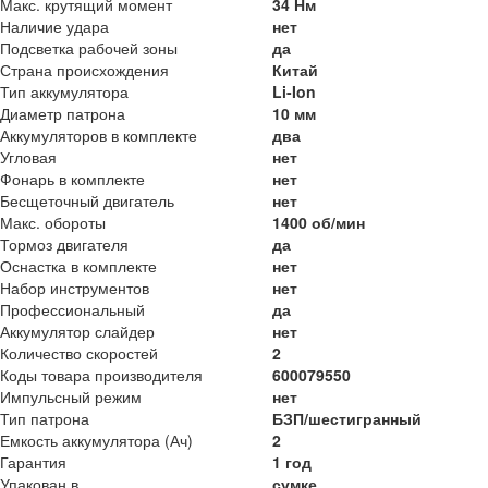
Макс. крутящий момент
34 Нм
Наличие удара
нет
Подсветка рабочей зоны
да
Страна происхождения
Китай
Тип аккумулятора
Li-Ion
Диаметр патрона
10 мм
Аккумуляторов в комплекте
два
Угловая
нет
Фонарь в комплекте
нет
Бесщеточный двигатель
нет
Макс. обороты
1400 об/мин
Тормоз двигателя
да
Оснастка в комплекте
нет
Набор инструментов
нет
Профессиональный
да
Аккумулятор слайдер
нет
Количество скоростей
2
Коды товара производителя
600079550
Импульсный режим
нет
Тип патрона
БЗП/шестигранный
Емкость аккумулятора (Ач)
2
Гарантия
1 год
Упакован в
сумке