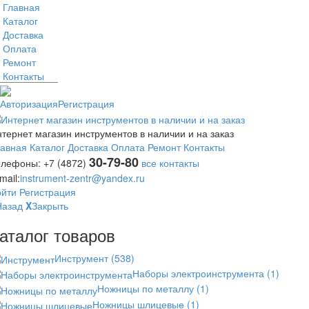
Главная
Каталог
Доставка
Оплата
Ремонт
Контакты
Авторизация
Регистрация
тернет магазин инструментов в наличии и на заказ
лавная
Каталог
Доставка
Оплата
Ремонт
Контакты
30-79-80
елефоны:
+7 (4872)
все контакты
mail:
instrument-zentr@yandex.ru
ойти
Регистрация
Назад
X
Закрыть
аталог товаров
Инструмент
(538)
Наборы электроинструмента
(1)
Ножницы по металлу
(1)
Ножницы шлицевые
(1)