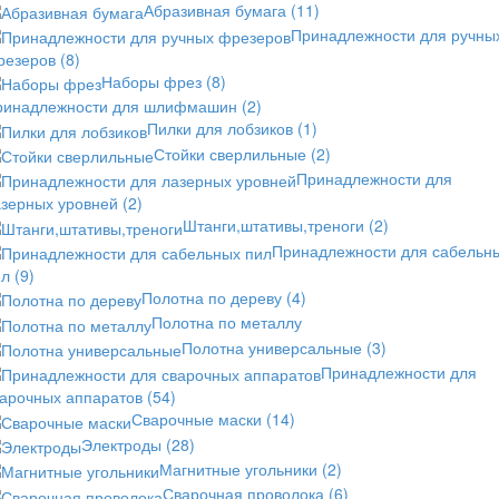
Абразивная бумага
(11)
Принадлежности для ручны
резеров
(8)
Наборы фрез
(8)
ринадлежности для шлифмашин
(2)
Пилки для лобзиков
(1)
Стойки сверлильные
(2)
Принадлежности для
азерных уровней
(2)
Штанги,штативы,треноги
(2)
Принадлежности для сабельн
ил
(9)
Полотна по дереву
(4)
Полотна по металлу
Полотна универсальные
(3)
Принадлежности для
варочных аппаратов
(54)
Сварочные маски
(14)
Электроды
(28)
Магнитные угольники
(2)
Сварочная проволока
(6)