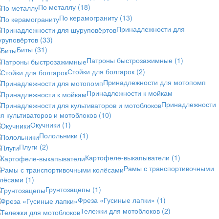
По металлу
(18)
По керамограниту
(13)
Принадлежности для
уруповёртов
(33)
Биты
(31)
Патроны быстрозажимные
(1)
Стойки для болгарок
(2)
Принадлежности для мотопомп
Принадлежности к мойкам
Принадлежности
я культиваторов и мотоблоков
(10)
Окучники
(1)
Полольники
(1)
Плуги
(2)
Картофеле-выкапыватели
(1)
Рамы с транспортивочными
олёсами
(1)
Грунтозацепы
(1)
Фреза «Гусиные лапки»
(1)
Тележки для мотоблоков
(2)