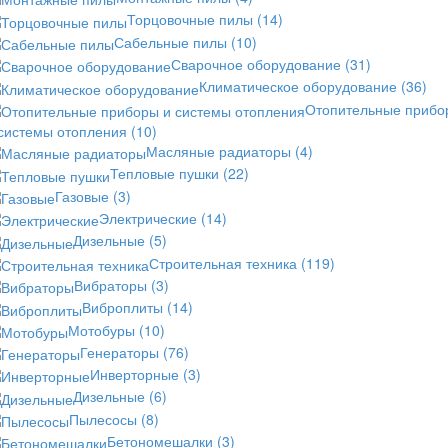
Торцовочные пилы
(14)
Сабельные пилы
(10)
Сварочное оборудование
(31)
Климатическое оборудование
(36)
Отопительные прибо
 системы отопления
(10)
Масляные радиаторы
(4)
Тепловые пушки
(22)
Газовые
(3)
Электрические
(14)
Дизельные
(5)
Строительная техника
(119)
Вибраторы
(3)
Виброплиты
(14)
Мотобуры
(10)
Генераторы
(76)
Инверторные
(3)
Дизельные
(6)
Пылесосы
(8)
Бетономешалки
(3)