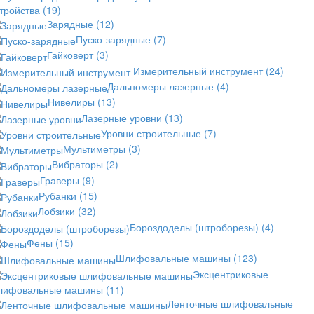
стройства
(19)
Зарядные
(12)
Пуско-зарядные
(7)
Гайковерт
(3)
Измерительный инструмент
(24)
Дальномеры лазерные
(4)
Нивелиры
(13)
Лазерные уровни
(13)
Уровни строительные
(7)
Мультиметры
(3)
Вибраторы
(2)
Граверы
(9)
Рубанки
(15)
Лобзики
(32)
Бороздоделы (штроборезы)
(4)
Фены
(15)
Шлифовальные машины
(123)
Эксцентриковые
лифовальные машины
(11)
Ленточные шлифовальные