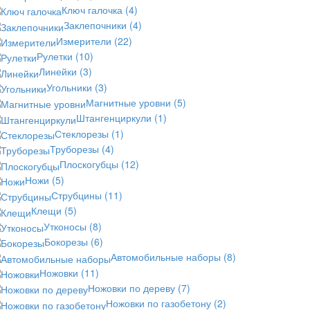
Ключ галочка
(4)
Заклепочники
(4)
Измерители
(22)
Рулетки
(10)
Линейки
(3)
Угольники
(3)
Магнитные уровни
(5)
Штангенциркули
(1)
Стеклорезы
(1)
Труборезы
(4)
Плоскогубцы
(12)
Ножи
(5)
Струбцины
(11)
Клещи
(5)
Утконосы
(8)
Бокорезы
(6)
Автомобильные наборы
(8)
Ножовки
(11)
Ножовки по дереву
(7)
Ножовки по газобетону
(2)