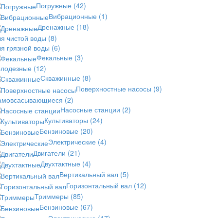
Погружные
(42)
Вибрационные
(1)
Дренажные
(18)
ля чистой воды
(8)
ля грязной воды
(6)
Фекальные
(3)
олодезные
(12)
Скважинные
(8)
Поверхностные насосы
(9)
амовсасывающиеся
(2)
Насосные станции
(2)
Культиваторы
(24)
Бензиновые
(20)
Электрические
(4)
Двигатели
(21)
Двухтактные
(4)
Вертикальный вал
(5)
Горизонтальный вал
(12)
Триммеры
(85)
Бензиновые
(67)
Электрические
(17)