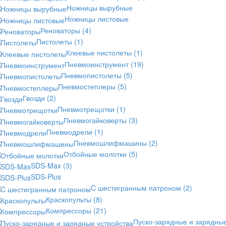
Ножницы вырубные
Ножницы листовые
Реноваторы
(4)
Пистолеты
(1)
Клеевые пистолеты
(1)
Пневмоинструмент
(19)
Пневмопистолеты
(5)
Пневмостеплеры
(5)
Гвозди
(2)
Пневмотрещотки
(1)
Пневмогайковерты
(3)
Пневмодрели
(1)
Пневмошлифмашины
(2)
Отбойные молотки
(5)
SDS-Max
(3)
SDS-Plus
C шестигранным патроном
(2)
Краскопульты
(8)
Компрессоры
(21)
Пуско-зарядные и зарядны