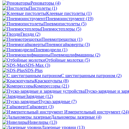
Реноваторы
(4)
Пистолеты
(1)
Клеевые пистолеты
(1)
Пневмоинструмент
(19)
Пневмопистолеты
(5)
Пневмостеплеры
(5)
Гвозди
(2)
Пневмотрещотки
(1)
Пневмогайковерты
(3)
Пневмодрели
(1)
Пневмошлифмашины
(2)
Отбойные молотки
(5)
SDS-Max
(3)
SDS-Plus
C шестигранным патроном
(2)
Краскопульты
(8)
Компрессоры
(21)
Пуско-зарядные и зар
Зарядные
(12)
Пуско-зарядные
(7)
Гайковерт
(3)
Измерительный инструмент
(24)
Дальномеры лазерные
(4)
Нивелиры
(13)
Лазерные уровни
(13)