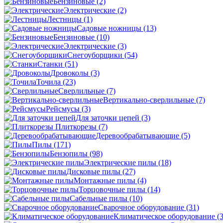
Бензиновые
(2)
Электрические
(2)
Лестницы
(1)
Садовые ножницы
(13)
Бензиновые
(10)
Электрические
(3)
Снегоуборщики
(54)
Станки
(51)
Дровоколы
(3)
Точила
(23)
Сверлильные
(7)
Вертикально-сверлильные
(7)
Рейсмусы
(3)
Для заточки цепей
(3)
Плиткорезы
(7)
Деревообрабатывающие
(5)
Пилы
(171)
Бензопилы
(98)
Электрические пилы
(18)
Дисковые пилы
(27)
Монтажные пилы
(4)
Торцовочные пилы
(14)
Сабельные пилы
(10)
Сварочное оборудование
(31)
Климатическое оборудование
(