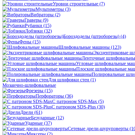
Уровни строительные
(7)
Мультиметры
(3)
Вибраторы
(2)
Граверы
(9)
Рубанки
(15)
Лобзики
(32)
Бороздоделы (штроборезы)
(4)
Фены
(15)
Шлифовальные машины
(123)
Эксцентриковые ш
Ленточные шлифовальн
Угловые шлифовальные м
Плоские шлифовальные м
Полировальные шл
Для шлифовки стен
(1)
Мозаично-шлифовальные
Фрезеры
(15)
Перфораторы
(36)
С патроном SDS-Max
(5)
С патроном SDS-Plus
(30)
Дрели
(61)
Безударные
(12)
Ударные
(37)
Сетевые дрели-шуруповерты
(1
Миксеры
(2)