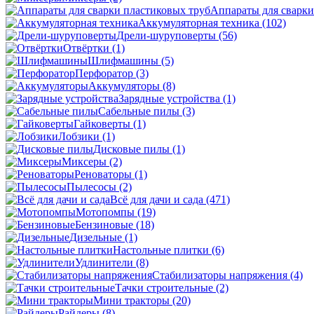
Аппараты для сварки
Аккумуляторная техника
(102)
Дрели-шуруповерты
(56)
Отвёртки
(1)
Шлифмашины
(5)
Перфоратор
(3)
Аккумуляторы
(8)
Зарядные устройства
(1)
Сабельные пилы
(3)
Гайковерты
(1)
Лобзики
(1)
Дисковые пилы
(1)
Миксеры
(2)
Реноваторы
(1)
Пылесосы
(2)
Всё для дачи и сада
(471)
Мотопомпы
(19)
Бензиновые
(18)
Дизельные
(1)
Настольные плитки
(6)
Удлинители
(8)
Стабилизаторы напряжения
(4)
Тачки строительные
(2)
Мини тракторы
(20)
Райдеры
(8)