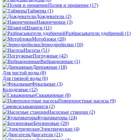
Полив и орошение
(17)
Таймеры
(1)
Дождеватели
(2)
Наконечники
(3)
Шланги
(11)
Разбрасыватели удобрений
(1)
Мотоблоки
(20)
Зернодробилки
(10)
Насосы
(51)
Погружные
(42)
Вибрационные
(1)
Дренажные
(18)
Для чистой воды
(8)
Для грязной воды
(6)
Фекальные
(3)
Колодезные
(12)
Скважинные
(8)
Поверхностные насосы
(9)
Самовсасывающиеся
(2)
Насосные станции
(2)
Культиваторы
(24)
Бензиновые
(20)
Электрические
(4)
Двигатели
(21)