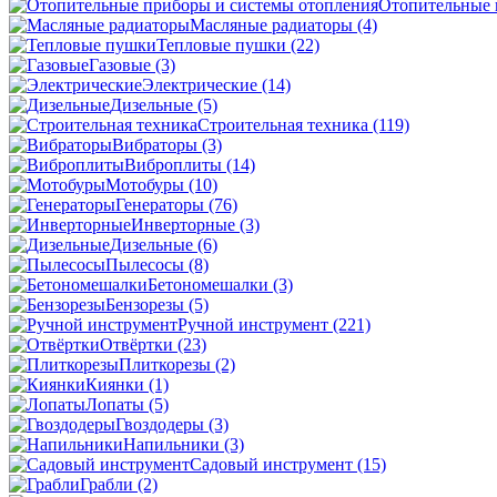
Отопительные 
Масляные радиаторы
(4)
Тепловые пушки
(22)
Газовые
(3)
Электрические
(14)
Дизельные
(5)
Строительная техника
(119)
Вибраторы
(3)
Виброплиты
(14)
Мотобуры
(10)
Генераторы
(76)
Инверторные
(3)
Дизельные
(6)
Пылесосы
(8)
Бетономешалки
(3)
Бензорезы
(5)
Ручной инструмент
(221)
Отвёртки
(23)
Плиткорезы
(2)
Киянки
(1)
Лопаты
(5)
Гвоздодеры
(3)
Напильники
(3)
Садовый инструмент
(15)
Грабли
(2)