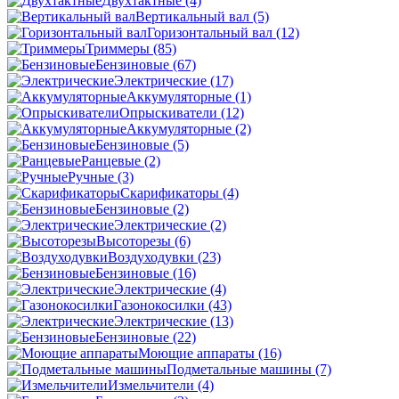
Двухтактные
(4)
Вертикальный вал
(5)
Горизонтальный вал
(12)
Триммеры
(85)
Бензиновые
(67)
Электрические
(17)
Аккумуляторные
(1)
Опрыскиватели
(12)
Аккумуляторные
(2)
Бензиновые
(5)
Ранцевые
(2)
Ручные
(3)
Скарификаторы
(4)
Бензиновые
(2)
Электрические
(2)
Высоторезы
(6)
Воздуходувки
(23)
Бензиновые
(16)
Электрические
(4)
Газонокосилки
(43)
Электрические
(13)
Бензиновые
(22)
Моющие аппараты
(16)
Подметальные машины
(7)
Измельчители
(4)