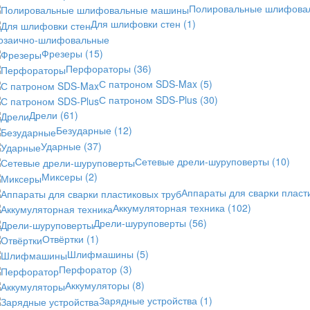
Полировальные шлифов
Для шлифовки стен
(1)
озаично-шлифовальные
Фрезеры
(15)
Перфораторы
(36)
С патроном SDS-Max
(5)
С патроном SDS-Plus
(30)
Дрели
(61)
Безударные
(12)
Ударные
(37)
Сетевые дрели-шуруповерты
(10)
Миксеры
(2)
Аппараты для сварки пласт
Аккумуляторная техника
(102)
Дрели-шуруповерты
(56)
Отвёртки
(1)
Шлифмашины
(5)
Перфоратор
(3)
Аккумуляторы
(8)
Зарядные устройства
(1)