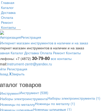
Главная
Каталог
Доставка
Оплата
Ремонт
Контакты
Авторизация
Регистрация
тернет магазин инструментов в наличии и на заказ
лавная
Каталог
Доставка
Оплата
Ремонт
Контакты
30-79-80
елефоны:
+7 (4872)
все контакты
mail:
instrument-zentr@yandex.ru
ойти
Регистрация
Назад
X
Закрыть
аталог товаров
Инструмент
(538)
Наборы электроинструмента
(1)
Ножницы по металлу
(1)
Ножницы шлицевые
(1)