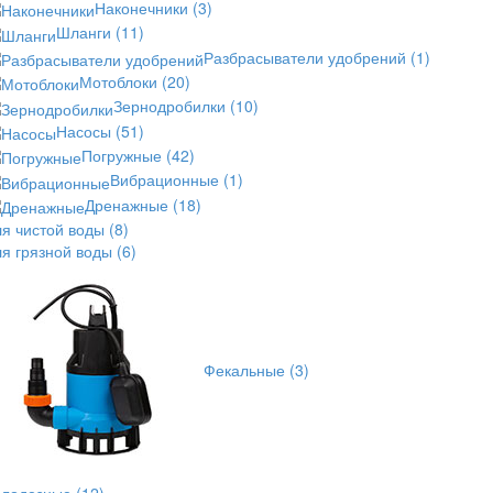
Наконечники
(3)
Шланги
(11)
Разбрасыватели удобрений
(1)
Мотоблоки
(20)
Зернодробилки
(10)
Насосы
(51)
Погружные
(42)
Вибрационные
(1)
Дренажные
(18)
ля чистой воды
(8)
ля грязной воды
(6)
Фекальные
(3)
олодезные
(12)