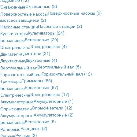
Скважинные
(8)
Поверхностные насосы
(9)
амовсасывающиеся
(2)
Насосные станции
(2)
Культиваторы
(24)
Бензиновые
(20)
Электрические
(4)
Двигатели
(21)
Двухтактные
(4)
Вертикальный вал
(5)
Горизонтальный вал
(12)
Триммеры
(85)
Бензиновые
(67)
Электрические
(17)
Аккумуляторные
(1)
Опрыскиватели
(12)
Аккумуляторные
(2)
Бензиновые
(5)
Ранцевые
(2)
Ручные
(3)