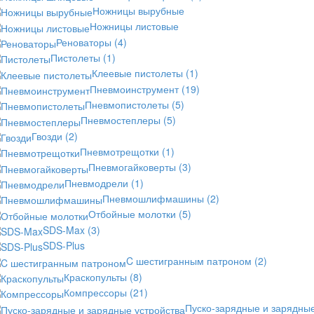
Ножницы вырубные
Ножницы листовые
Реноваторы
(4)
Пистолеты
(1)
Клеевые пистолеты
(1)
Пневмоинструмент
(19)
Пневмопистолеты
(5)
Пневмостеплеры
(5)
Гвозди
(2)
Пневмотрещотки
(1)
Пневмогайковерты
(3)
Пневмодрели
(1)
Пневмошлифмашины
(2)
Отбойные молотки
(5)
SDS-Max
(3)
SDS-Plus
C шестигранным патроном
(2)
Краскопульты
(8)
Компрессоры
(21)
Пуско-зарядные и зарядны