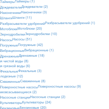
Таймеры
(1)
Дождеватели
(2)
Наконечники
(3)
Шланги
(11)
Разбрасыватели удобрений
(1)
Мотоблоки
(20)
Зернодробилки
(10)
Насосы
(51)
Погружные
(42)
Вибрационные
(1)
Дренажные
(18)
ля чистой воды
(8)
ля грязной воды
(6)
Фекальные
(3)
олодезные
(12)
Скважинные
(8)
Поверхностные насосы
(9)
амовсасывающиеся
(2)
Насосные станции
(2)
Культиваторы
(24)
Бензиновые
(20)