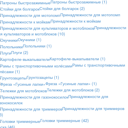
Патроны быстрозажимные
(1)
Стойки для болгарок
(2)
Принадлежности для мотопомп
Принадлежности к мойкам
Принадлежности
я культиваторов и мотоблоков
(10)
Окучники
(1)
Полольники
(1)
Плуги
(2)
Картофеле-выкапыватели
(1)
Рамы с транспортивочными
олёсами
(1)
Грунтозацепы
(1)
Фреза «Гусиные лапки»
(1)
Тележки для мотоблоков
(2)
Принадлежности для
зонокосилок
Принадлежности для триммеров
3)
Головки триммерные
(42)
еска
(46)