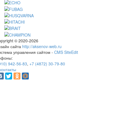
pyright © 2020-2026
изайн сайта
http://aksenov-web.ru
истема управления сайтом -
CMS SiteEdit
ефоны:
910) 942-56-83
,
+7 (4872) 30-79-80
контакты