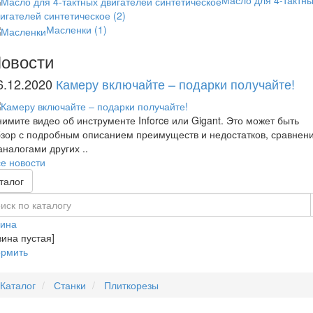
Масло для 4-тактн
игателей синтетическое
(2)
Масленки
(1)
овости
6.12.2020
Камеру включайте – подарки получайте!
имите видео об инструменте Inforce или Gigant. Это может быть
зор с подробным описанием преимуществ и недостатков, сравнен
аналогами других ..
е новости
талог
зина
зина пустая]
рмить
Каталог
Станки
Плиткорезы