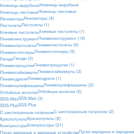
Ножницы вырубные
Ножницы листовые
Реноваторы
(4)
Пистолеты
(1)
Клеевые пистолеты
(1)
Пневмоинструмент
(19)
Пневмопистолеты
(5)
Пневмостеплеры
(5)
Гвозди
(2)
Пневмотрещотки
(1)
Пневмогайковерты
(3)
Пневмодрели
(1)
Пневмошлифмашины
(2)
Отбойные молотки
(5)
SDS-Max
(3)
SDS-Plus
C шестигранным патроном
(2)
Краскопульты
(8)
Компрессоры
(21)
Пуско-зарядные и зарядны