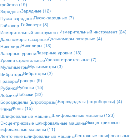
стройства
(19)
Зарядные
(12)
Пуско-зарядные
(7)
Гайковерт
(3)
Измерительный инструмент
(24)
Дальномеры лазерные
(4)
Нивелиры
(13)
Лазерные уровни
(13)
Уровни строительные
(7)
Мультиметры
(3)
Вибраторы
(2)
Граверы
(9)
Рубанки
(15)
Лобзики
(32)
Бороздоделы (штроборезы)
(4)
Фены
(15)
Шлифовальные машины
(123)
Эксцентриковые
лифовальные машины
(11)
Ленточные шлифовальные