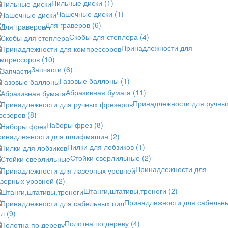
Пильные диски
(1)
Чашечные диски
(1)
Для граверов
(6)
Скобы для степлера
(4)
Принадлежности для
омпрессоров
(10)
Запчасти
(6)
Газовые баллоны
(1)
Абразивная бумага
(11)
Принадлежности для ручны
резеров
(8)
Наборы фрез
(8)
ринадлежности для шлифмашин
(2)
Пилки для лобзиков
(1)
Стойки сверлильные
(2)
Принадлежности для
азерных уровней
(2)
Штанги,штативы,треноги
(2)
Принадлежности для сабельн
ил
(9)
Полотна по дереву
(4)