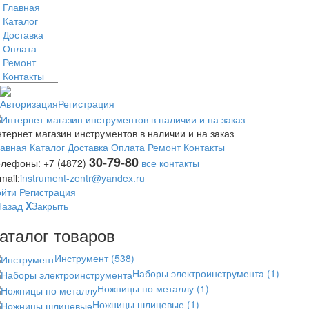
Главная
Каталог
Доставка
Оплата
Ремонт
Контакты
Авторизация
Регистрация
тернет магазин инструментов в наличии и на заказ
лавная
Каталог
Доставка
Оплата
Ремонт
Контакты
30-79-80
елефоны:
+7 (4872)
все контакты
mail:
instrument-zentr@yandex.ru
ойти
Регистрация
Назад
X
Закрыть
аталог товаров
Инструмент
(538)
Наборы электроинструмента
(1)
Ножницы по металлу
(1)
Ножницы шлицевые
(1)