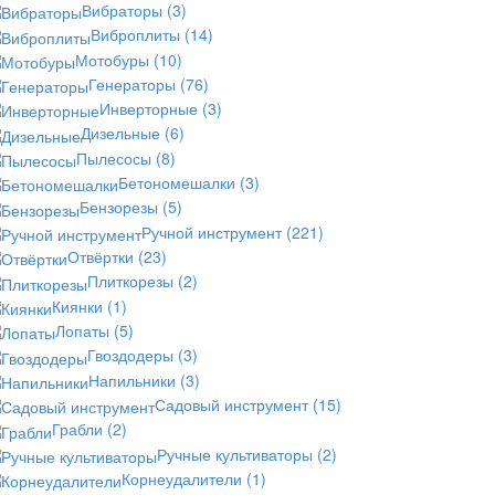
Вибраторы
(3)
Виброплиты
(14)
Мотобуры
(10)
Генераторы
(76)
Инверторные
(3)
Дизельные
(6)
Пылесосы
(8)
Бетономешалки
(3)
Бензорезы
(5)
Ручной инструмент
(221)
Отвёртки
(23)
Плиткорезы
(2)
Киянки
(1)
Лопаты
(5)
Гвоздодеры
(3)
Напильники
(3)
Садовый инструмент
(15)
Грабли
(2)
Ручные культиваторы
(2)
Корнеудалители
(1)