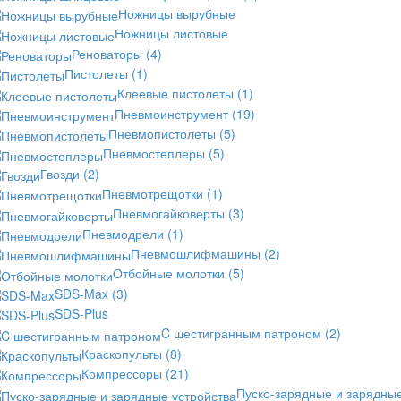
Ножницы вырубные
Ножницы листовые
Реноваторы
(4)
Пистолеты
(1)
Клеевые пистолеты
(1)
Пневмоинструмент
(19)
Пневмопистолеты
(5)
Пневмостеплеры
(5)
Гвозди
(2)
Пневмотрещотки
(1)
Пневмогайковерты
(3)
Пневмодрели
(1)
Пневмошлифмашины
(2)
Отбойные молотки
(5)
SDS-Max
(3)
SDS-Plus
C шестигранным патроном
(2)
Краскопульты
(8)
Компрессоры
(21)
Пуско-зарядные и зарядны