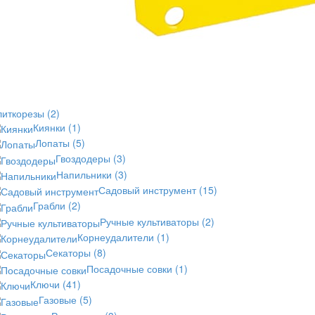
литкорезы
(2)
Киянки
(1)
Лопаты
(5)
Гвоздодеры
(3)
Напильники
(3)
Садовый инструмент
(15)
Грабли
(2)
Ручные культиваторы
(2)
Корнеудалители
(1)
Секаторы
(8)
Посадочные совки
(1)
Ключи
(41)
Газовые
(5)