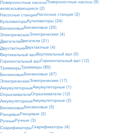
Поверхностные насосы
(9)
амовсасывающиеся
(2)
Насосные станции
(2)
Культиваторы
(24)
Бензиновые
(20)
Электрические
(4)
Двигатели
(21)
Двухтактные
(4)
Вертикальный вал
(5)
Горизонтальный вал
(12)
Триммеры
(85)
Бензиновые
(67)
Электрические
(17)
Аккумуляторные
(1)
Опрыскиватели
(12)
Аккумуляторные
(2)
Бензиновые
(5)
Ранцевые
(2)
Ручные
(3)
Скарификаторы
(4)