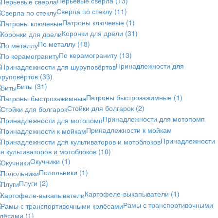
Перьевые сверла
(13)
Сверла по стеклу
(11)
Патроны ключевые
(1)
Коронки для дрели
(31)
По металлу
(18)
По керамограниту
(13)
Принадлежности для
уруповёртов
(33)
Биты
(31)
Патроны быстрозажимные
(1)
Стойки для болгарок
(2)
Принадлежности для мотопомп
Принадлежности к мойкам
Принадлежности
я культиваторов и мотоблоков
(10)
Окучники
(1)
Полольники
(1)
Плуги
(2)
Картофеле-выкапыватели
(1)
Рамы с транспортивочными
олёсами
(1)