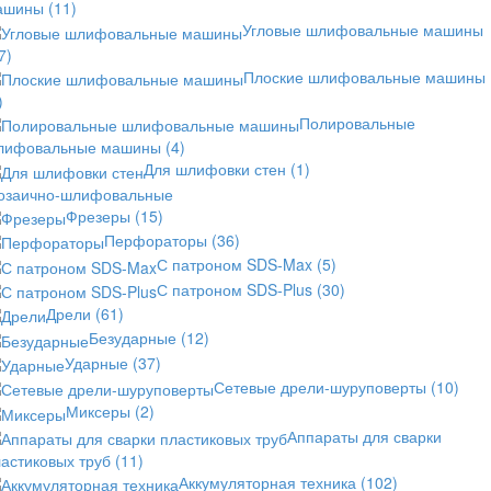
ашины
(11)
Угловые шлифовальные машины
7)
Плоские шлифовальные машины
)
Полировальные
лифовальные машины
(4)
Для шлифовки стен
(1)
озаично-шлифовальные
Фрезеры
(15)
Перфораторы
(36)
С патроном SDS-Max
(5)
С патроном SDS-Plus
(30)
Дрели
(61)
Безударные
(12)
Ударные
(37)
Сетевые дрели-шуруповерты
(10)
Миксеры
(2)
Аппараты для сварки
астиковых труб
(11)
Аккумуляторная техника
(102)