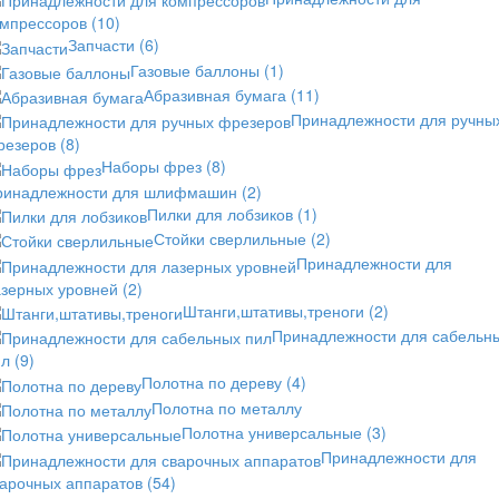
омпрессоров
(10)
Запчасти
(6)
Газовые баллоны
(1)
Абразивная бумага
(11)
Принадлежности для ручны
резеров
(8)
Наборы фрез
(8)
ринадлежности для шлифмашин
(2)
Пилки для лобзиков
(1)
Стойки сверлильные
(2)
Принадлежности для
азерных уровней
(2)
Штанги,штативы,треноги
(2)
Принадлежности для сабельн
ил
(9)
Полотна по дереву
(4)
Полотна по металлу
Полотна универсальные
(3)
Принадлежности для
варочных аппаратов
(54)