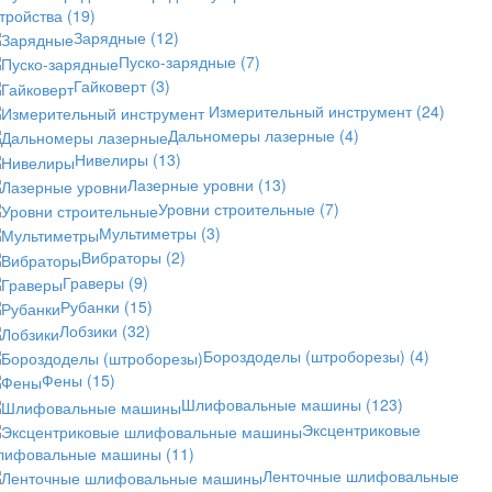
стройства
(19)
Зарядные
(12)
Пуско-зарядные
(7)
Гайковерт
(3)
Измерительный инструмент
(24)
Дальномеры лазерные
(4)
Нивелиры
(13)
Лазерные уровни
(13)
Уровни строительные
(7)
Мультиметры
(3)
Вибраторы
(2)
Граверы
(9)
Рубанки
(15)
Лобзики
(32)
Бороздоделы (штроборезы)
(4)
Фены
(15)
Шлифовальные машины
(123)
Эксцентриковые
лифовальные машины
(11)
Ленточные шлифовальные