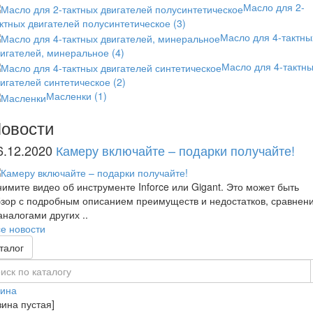
Масло для 2-
ктных двигателей полусинтетическое
(3)
Масло для 4-тактны
вигателей, минеральное
(4)
Масло для 4-тактн
игателей синтетическое
(2)
Масленки
(1)
овости
6.12.2020
Камеру включайте – подарки получайте!
имите видео об инструменте Inforce или Gigant. Это может быть
зор с подробным описанием преимуществ и недостатков, сравнен
аналогами других ..
е новости
талог
зина
зина пустая]