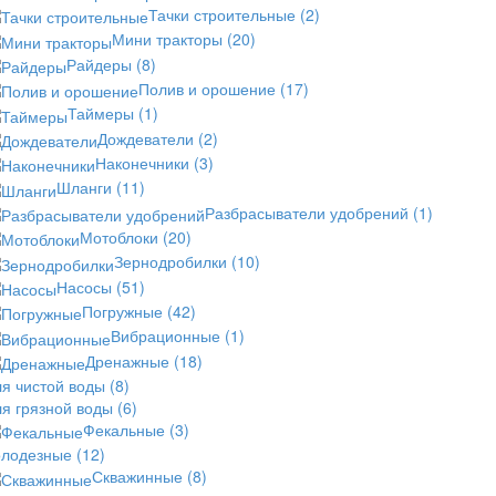
Тачки строительные
(2)
Мини тракторы
(20)
Райдеры
(8)
Полив и орошение
(17)
Таймеры
(1)
Дождеватели
(2)
Наконечники
(3)
Шланги
(11)
Разбрасыватели удобрений
(1)
Мотоблоки
(20)
Зернодробилки
(10)
Насосы
(51)
Погружные
(42)
Вибрационные
(1)
Дренажные
(18)
ля чистой воды
(8)
ля грязной воды
(6)
Фекальные
(3)
олодезные
(12)
Скважинные
(8)