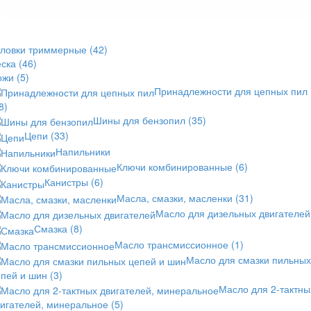
оловки триммерные
(42)
еска
(46)
ожи
(5)
Принадлежности для цепных пил
8)
Шины для бензопил
(35)
Цепи
(33)
Напильники
Ключи комбинированные
(6)
Канистры
(6)
Масла, смазки, масленки
(31)
Масло для дизельных двигателей
Смазка
(8)
Масло трансмиссионное
(1)
Масло для смазки пильных
епей и шин
(3)
Масло для 2-тактны
вигателей, минеральное
(5)