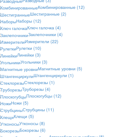
Разводные
(3)
Комбинированные
(12)
Шестигранные
(2)
Наборы
(12)
Ключ галочка
(4)
Заклепочники
(4)
Измерители
(22)
Рулетки
(10)
Линейки
(3)
Угольники
(3)
Магнитные уровни
(5)
Штангенциркули
(1)
Стеклорезы
(1)
Труборезы
(4)
Плоскогубцы
(12)
Ножи
(5)
Струбцины
(11)
Клещи
(5)
Утконосы
(8)
Бокорезы
(6)
Автомобильные наборы
(8)