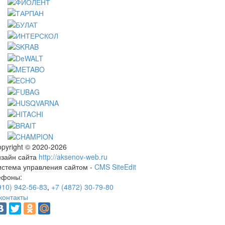
pyright © 2020-2026
изайн сайта
http://aksenov-web.ru
истема управления сайтом -
CMS SiteEdit
ефоны:
910) 942-56-83
,
+7 (4872) 30-79-80
контакты