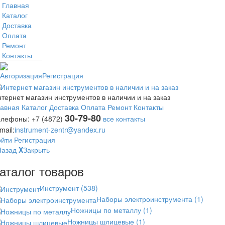
Главная
Каталог
Доставка
Оплата
Ремонт
Контакты
Авторизация
Регистрация
тернет магазин инструментов в наличии и на заказ
лавная
Каталог
Доставка
Оплата
Ремонт
Контакты
30-79-80
елефоны:
+7 (4872)
все контакты
mail:
instrument-zentr@yandex.ru
ойти
Регистрация
Назад
X
Закрыть
аталог товаров
Инструмент
(538)
Наборы электроинструмента
(1)
Ножницы по металлу
(1)
Ножницы шлицевые
(1)