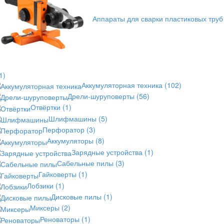
Аппараты для сварки пластиковых труб
1)
Аккумуляторная техника
(102)
Дрели-шуруповерты
(56)
Отвёртки
(1)
Шлифмашины
(5)
Перфоратор
(3)
Аккумуляторы
(8)
Зарядные устройства
(1)
Сабельные пилы
(3)
Гайковерты
(1)
Лобзики
(1)
Дисковые пилы
(1)
Миксеры
(2)
Реноваторы
(1)