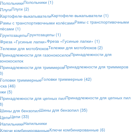
Полольники
(1)
Плуги
(2)
Картофеле-выкапыватели
(1)
Рамы с транспортивочными
олёсами
(1)
Грунтозацепы
(1)
Фреза «Гусиные лапки»
(1)
Тележки для мотоблоков
(2)
Принадлежности для
зонокосилок
Принадлежности для триммеров
3)
Головки триммерные
(42)
еска
(46)
ожи
(5)
Принадлежности для цепных пил
8)
Шины для бензопил
(35)
Цепи
(33)
Напильники
Ключи комбинированные
(6)