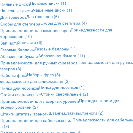
Пильные диски
(1)
Чашечные диски
(1)
Для граверов
(6)
Скобы для степлера
(4)
Принадлежности для
омпрессоров
(10)
Запчасти
(6)
Газовые баллоны
(1)
Абразивная бумага
(11)
Принадлежности для ручны
резеров
(8)
Наборы фрез
(8)
ринадлежности для шлифмашин
(2)
Пилки для лобзиков
(1)
Стойки сверлильные
(2)
Принадлежности для
азерных уровней
(2)
Штанги,штативы,треноги
(2)
Принадлежности для сабельн
ил
(9)
Полотна по дереву
(4)