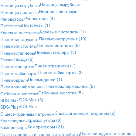
Ножницы вырубные
Ножницы листовые
Реноваторы
(4)
Пистолеты
(1)
Клеевые пистолеты
(1)
Пневмоинструмент
(19)
Пневмопистолеты
(5)
Пневмостеплеры
(5)
Гвозди
(2)
Пневмотрещотки
(1)
Пневмогайковерты
(3)
Пневмодрели
(1)
Пневмошлифмашины
(2)
Отбойные молотки
(5)
SDS-Max
(3)
SDS-Plus
C шестигранным патроном
(2)
Краскопульты
(8)
Компрессоры
(21)
Пуско-зарядные и зарядны