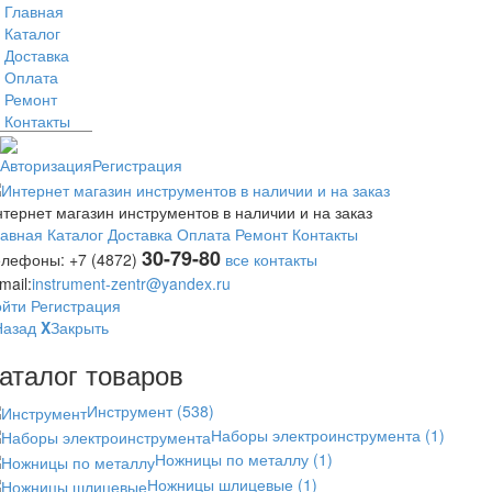
Главная
Каталог
Доставка
Оплата
Ремонт
Контакты
Авторизация
Регистрация
тернет магазин инструментов в наличии и на заказ
лавная
Каталог
Доставка
Оплата
Ремонт
Контакты
30-79-80
елефоны:
+7 (4872)
все контакты
mail:
instrument-zentr@yandex.ru
ойти
Регистрация
Назад
X
Закрыть
аталог товаров
Инструмент
(538)
Наборы электроинструмента
(1)
Ножницы по металлу
(1)
Ножницы шлицевые
(1)