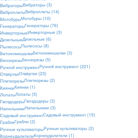
Вибраторы
(3)
Виброплиты
(14)
Мотобуры
(10)
Генераторы
(76)
Инверторные
(3)
Дизельные
(6)
Пылесосы
(8)
Бетономешалки
(3)
Бензорезы
(5)
Ручной инструмент
(221)
Отвёртки
(23)
Плиткорезы
(2)
Киянки
(1)
Лопаты
(5)
Гвоздодеры
(3)
Напильники
(3)
Садовый инструмент
(15)
Грабли
(2)
Ручные культиваторы
(2)
Корнеудалители
(1)