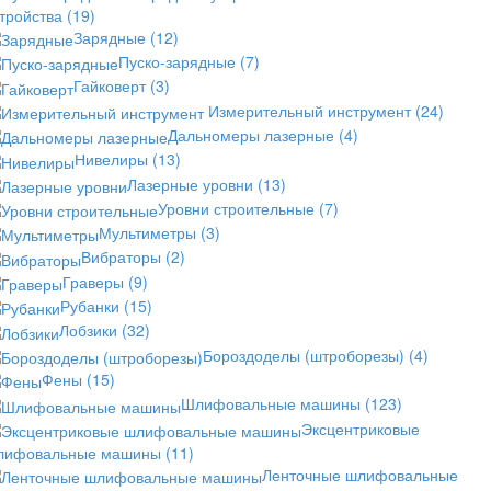
стройства
(19)
Зарядные
(12)
Пуско-зарядные
(7)
Гайковерт
(3)
Измерительный инструмент
(24)
Дальномеры лазерные
(4)
Нивелиры
(13)
Лазерные уровни
(13)
Уровни строительные
(7)
Мультиметры
(3)
Вибраторы
(2)
Граверы
(9)
Рубанки
(15)
Лобзики
(32)
Бороздоделы (штроборезы)
(4)
Фены
(15)
Шлифовальные машины
(123)
Эксцентриковые
лифовальные машины
(11)
Ленточные шлифовальные