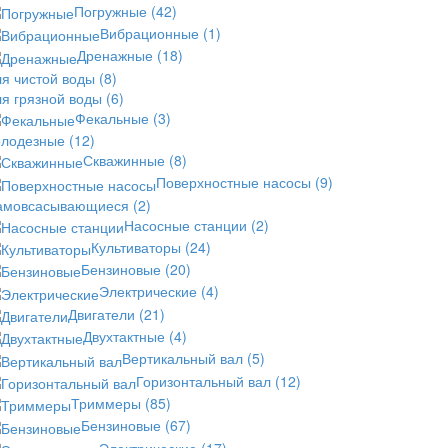
Погружные
(42)
Вибрационные
(1)
Дренажные
(18)
ля чистой воды
(8)
ля грязной воды
(6)
Фекальные
(3)
олодезные
(12)
Скважинные
(8)
Поверхностные насосы
(9)
амовсасывающиеся
(2)
Насосные станции
(2)
Культиваторы
(24)
Бензиновые
(20)
Электрические
(4)
Двигатели
(21)
Двухтактные
(4)
Вертикальный вал
(5)
Горизонтальный вал
(12)
Триммеры
(85)
Бензиновые
(67)
Электрические
(17)