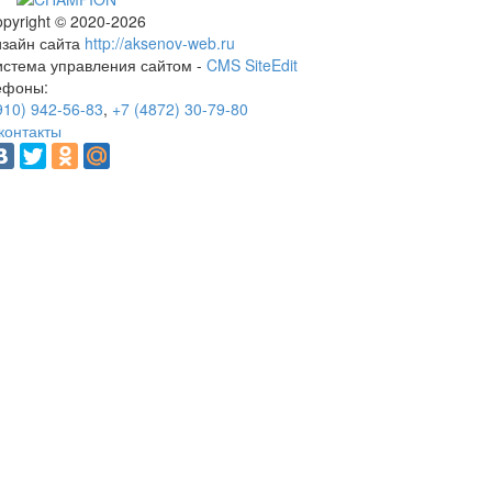
pyright © 2020-2026
изайн сайта
http://aksenov-web.ru
истема управления сайтом -
CMS SiteEdit
ефоны:
910) 942-56-83
,
+7 (4872) 30-79-80
контакты