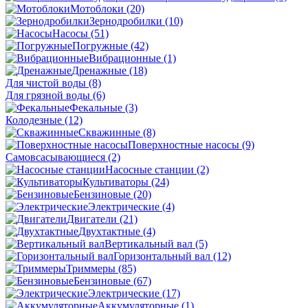
Мотоблоки
(20)
Зернодробилки
(10)
Насосы
(51)
Погружные
(42)
Вибрационные
(1)
Дренажные
(18)
Для чистой воды
(8)
Для грязной воды
(6)
Фекальные
(3)
Колодезные
(12)
Скважинные
(8)
Поверхностные насосы
(9)
Самовсасывающиеся
(2)
Насосные станции
(2)
Культиваторы
(24)
Бензиновые
(20)
Электрические
(4)
Двигатели
(21)
Двухтактные
(4)
Вертикальный вал
(5)
Горизонтальный вал
(12)
Триммеры
(85)
Бензиновые
(67)
Электрические
(17)
Аккумуляторные
(1)