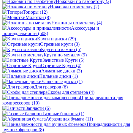
Ножовки по газобетону
(2)
Ножовки по металлу
(2)
Топоры
(12)
Молотки
(8)
Ножницы по металлу
(4)
Аксессуары и
принадлежности
(508)
Круги и диски
(29)
Отрезные круги
(3)
Круги по камню
(5)
Круги по металлу
(9)
Зачистные Круги
(5)
Отрезные Круги
(4)
Алмазные диски
(3)
Пильные диски
(1)
Чашечные диски
(1)
Для граверов
(6)
Скобы для степлера
(4)
Принадлежности для
компрессоров
(10)
Запчасти
(6)
Газовые баллоны
(1)
Абразивная бумага
(11)
Принадлежности для
ручных фрезеров
(8)