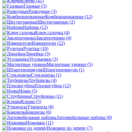
Ключи
(41)
Газовые
(5)
Разводные
(3)
Комбинированные
(12)
Шестигранные
(2)
Наборы
(12)
Ключ галочка
(4)
Заклепочники
(4)
Измерители
(22)
Рулетки
(10)
Линейки
(3)
Угольники
(3)
Магнитные уровни
(5)
Штангенциркули
(1)
Стеклорезы
(1)
Труборезы
(4)
Плоскогубцы
(12)
Ножи
(5)
Струбцины
(11)
Клещи
(5)
Утконосы
(8)
Бокорезы
(6)
Автомобильные наборы
(8)
Ножовки
(11)
Ножовки по дереву
(7)