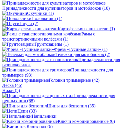
Принадлежности для культиваторов и мотоблоков
(10)
Окучники
(1)
Полольники
(1)
Плуги
(2)
Картофеле-выкапыватели
(1)
Рамы с
транспортивочными колёсами
(1)
Грунтозацепы
(1)
Фреза «Гусиные лапки»
(1)
Тележки для мотоблоков
(2)
Принадлежности для
газонокосилок
Принадлежности для
триммеров
(93)
Головки триммерные
(42)
Леска
(46)
Ножи
(5)
Принадлежности для
цепных пил
(68)
Шины для бензопил
(35)
Цепи
(33)
Напильники
Ключи комбинированные
(6)
Канистры
(6)