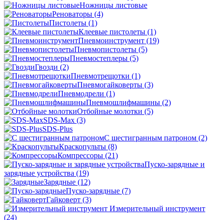
Ножницы листовые
Реноваторы
(4)
Пистолеты
(1)
Клеевые пистолеты
(1)
Пневмоинструмент
(19)
Пневмопистолеты
(5)
Пневмостеплеры
(5)
Гвозди
(2)
Пневмотрещотки
(1)
Пневмогайковерты
(3)
Пневмодрели
(1)
Пневмошлифмашины
(2)
Отбойные молотки
(5)
SDS-Max
(3)
SDS-Plus
C шестигранным патроном
(2)
Краскопульты
(8)
Компрессоры
(21)
Пуско-зарядные и
зарядные устройства
(19)
Зарядные
(12)
Пуско-зарядные
(7)
Гайковерт
(3)
Измерительный инструмент
(24)