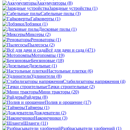
Аккумуляторы
(8)
Зарядные устройства
(1)
Сабельные пилы
(3)
Гайковерты
(1)
Лобзики
(1)
Дисковые пилы
(1)
Миксеры
(2)
Реноваторы
(1)
Пылесосы
(2)
Всё для дачи и сада
(471)
Мотопомпы
(19)
Бензиновые
(18)
Дизельные
(1)
Настольные плитки
(6)
Удлинители
(8)
Стабилизаторы напряжения
(4)
Тачки строительные
(2)
Мини тракторы
(20)
Райдеры
(8)
Полив и орошение
(17)
Таймеры
(1)
Дождеватели
(2)
Наконечники
(3)
Шланги
(11)
Разбрасыватели удобрений
(1)