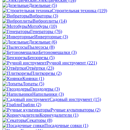
Электрические
(14)
Дизельные
(5)
Строительная техника
(119)
Вибраторы
(3)
Виброплиты
(14)
Мотобуры
(10)
Генераторы
(76)
Инверторные
(3)
Дизельные
(6)
Пылесосы
(8)
Бетономешалки
(3)
Бензорезы
(5)
Ручной инструмент
(221)
Отвёртки
(23)
Плиткорезы
(2)
Киянки
(1)
Лопаты
(5)
Гвоздодеры
(3)
Напильники
(3)
Садовый инструмент
(15)
Грабли
(2)
Ручные культиваторы
(2)
Корнеудалители
(1)
Секаторы
(8)
Посадочные совки
(1)