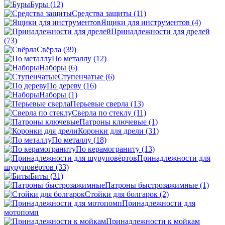
Буры
(12)
Средства защиты
(11)
Ящики для инструментов
(4)
Принадлежности для дрелей
(73)
Свёрла
(39)
По металлу
(12)
Наборы
(6)
Ступенчатые
(6)
По дереву
(16)
Наборы
(1)
Перьевые сверла
(13)
Сверла по стеклу
(11)
Патроны ключевые
(1)
Коронки для дрели
(31)
По металлу
(18)
По керамограниту
(13)
Принадлежности для
шуруповёртов
(33)
Биты
(31)
Патроны быстрозажимные
(1)
Стойки для болгарок
(2)
Принадлежности для
мотопомп
Принадлежности к мойкам