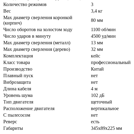
Количество режимов
3
Вес
3,4 кг
Max диаметр сверления коронкой
80 мм
(кирпич)
Число оборотов на холостом ходу
1100 об/мин
Число ударов в минуту
4500 уд/мин
Max диаметр сверления (металл)
13 мм
Max диаметр сверления (дерево)
32 мм
Комплектация
кейс
Класс товара
профессиональный
Производство
Китай
Плавный пуск
нет
Виброзащита
нет
Длина кабеля
4 м
Уровень шума
102 дБ
Тип двигателя
щеточный
Расположение двигателя
вертикальное
С пылесосом
нет
Реверс
есть
Габариты
345х89х225 мм