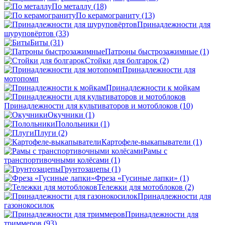
По металлу
(18)
По керамограниту
(13)
Принадлежности для
шуруповёртов
(33)
Биты
(31)
Патроны быстрозажимные
(1)
Стойки для болгарок
(2)
Принадлежности для
мотопомп
Принадлежности к мойкам
Принадлежности для культиваторов и мотоблоков
(10)
Окучники
(1)
Полольники
(1)
Плуги
(2)
Картофеле-выкапыватели
(1)
Рамы с
транспортивочными колёсами
(1)
Грунтозацепы
(1)
Фреза «Гусиные лапки»
(1)
Тележки для мотоблоков
(2)
Принадлежности для
газонокосилок
Принадлежности для
триммеров
(93)