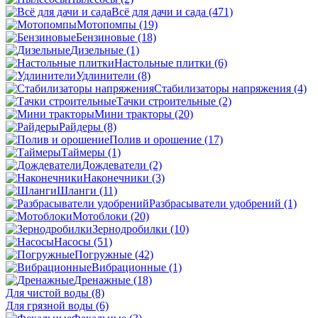
Всё для дачи и сада
(471)
Мотопомпы
(19)
Бензиновые
(18)
Дизельные
(1)
Настольные плитки
(6)
Удлинители
(8)
Стабилизаторы напряжения
(4)
Тачки строительные
(2)
Мини тракторы
(20)
Райдеры
(8)
Полив и орошение
(17)
Таймеры
(1)
Дождеватели
(2)
Наконечники
(3)
Шланги
(11)
Разбрасыватели удобрений
(1)
Мотоблоки
(20)
Зернодробилки
(10)
Насосы
(51)
Погружные
(42)
Вибрационные
(1)
Дренажные
(18)
Для чистой воды
(8)
Для грязной воды
(6)