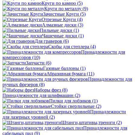
Круги по камню
(5)
Круги по металлу
(9)
Зачистные Круги
(5)
Отрезные Круги
(4)
Алмазные диски
(3)
Пильные диски
(1)
Чашечные диски
(1)
Для граверов
(6)
Скобы для степлера
(4)
Принадлежности для
компрессоров
(10)
Запчасти
(6)
Газовые баллоны
(1)
Абразивная бумага
(11)
Принадлежности для
ручных фрезеров
(8)
Наборы фрез
(8)
Принадлежности для шлифмашин
(2)
Пилки для лобзиков
(1)
Стойки сверлильные
(2)
Принадлежности
для лазерных уровней
(2)
Штанги,штативы,треноги
(2)
Принадлежности для
сабельных пил
(9)