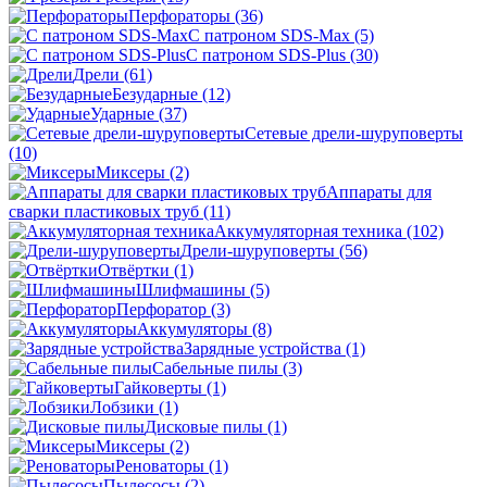
Перфораторы
(36)
С патроном SDS-Max
(5)
С патроном SDS-Plus
(30)
Дрели
(61)
Безударные
(12)
Ударные
(37)
Сетевые дрели-шуруповерты
(10)
Миксеры
(2)
Аппараты для
сварки пластиковых труб
(11)
Аккумуляторная техника
(102)
Дрели-шуруповерты
(56)
Отвёртки
(1)
Шлифмашины
(5)
Перфоратор
(3)
Аккумуляторы
(8)
Зарядные устройства
(1)
Сабельные пилы
(3)
Гайковерты
(1)
Лобзики
(1)
Дисковые пилы
(1)
Миксеры
(2)
Реноваторы
(1)
Пылесосы
(2)