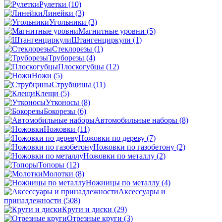
Рулетки
(10)
Линейки
(3)
Угольники
(3)
Магнитные уровни
(5)
Штангенциркули
(1)
Стеклорезы
(1)
Труборезы
(4)
Плоскогубцы
(12)
Ножи
(5)
Струбцины
(11)
Клещи
(5)
Утконосы
(8)
Бокорезы
(6)
Автомобильные наборы
(8)
Ножовки
(11)
Ножовки по дереву
(7)
Ножовки по газобетону
(2)
Ножовки по металлу
(2)
Топоры
(12)
Молотки
(8)
Ножницы по металлу
(4)
Аксессуары и
принадлежности
(508)
Круги и диски
(29)
Отрезные круги
(3)