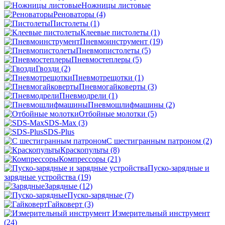
Ножницы листовые
Реноваторы
(4)
Пистолеты
(1)
Клеевые пистолеты
(1)
Пневмоинструмент
(19)
Пневмопистолеты
(5)
Пневмостеплеры
(5)
Гвозди
(2)
Пневмотрещотки
(1)
Пневмогайковерты
(3)
Пневмодрели
(1)
Пневмошлифмашины
(2)
Отбойные молотки
(5)
SDS-Max
(3)
SDS-Plus
C шестигранным патроном
(2)
Краскопульты
(8)
Компрессоры
(21)
Пуско-зарядные и
зарядные устройства
(19)
Зарядные
(12)
Пуско-зарядные
(7)
Гайковерт
(3)
Измерительный инструмент
(24)