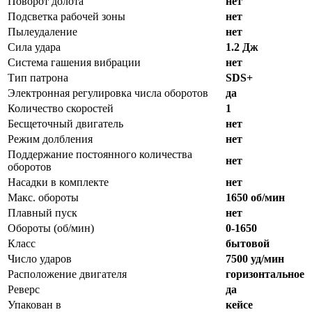
Поворот долота
нет
Подсветка рабочей зоны
нет
Пылеудаление
нет
Сила удара
1.2 Дж
Система гашения вибрации
нет
Тип патрона
SDS+
Электронная регулировка числа оборотов
да
Количество скоростей
1
Бесщеточный двигатель
нет
Режим долбления
нет
Поддержание постоянного количества
нет
оборотов
Насадки в комплекте
нет
Макс. обороты
1650 об/мин
Плавный пуск
нет
Обороты (об/мин)
0-1650
Класс
бытовой
Число ударов
7500 уд/мин
Расположение двигателя
горизонтальное
Реверс
да
Упакован в
кейсе