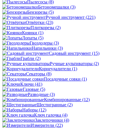
Пылесосы
(8)
Бетономешалки
(3)
Бензорезы
(5)
Ручной инструмент
(221)
Отвёртки
(23)
Плиткорезы
(2)
Киянки
(1)
Лопаты
(5)
Гвоздодеры
(3)
Напильники
(3)
Садовый инструмент
(15)
Грабли
(2)
Ручные культиваторы
(2)
Корнеудалители
(1)
Секаторы
(8)
Посадочные совки
(1)
Ключи
(41)
Газовые
(5)
Разводные
(3)
Комбинированные
(12)
Шестигранные
(2)
Наборы
(12)
Ключ галочка
(4)
Заклепочники
(4)
Измерители
(22)