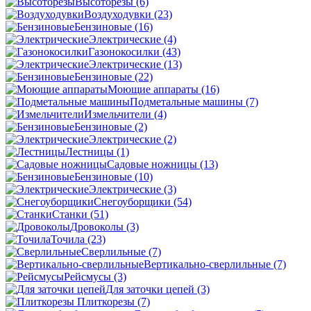
Высоторезы
(6)
Воздуходувки
(23)
Бензиновые
(16)
Электрические
(4)
Газонокосилки
(43)
Электрические
(13)
Бензиновые
(22)
Моющие аппараты
(16)
Подметальные машины
(7)
Измельчители
(4)
Бензиновые
(2)
Электрические
(2)
Лестницы
(1)
Садовые ножницы
(13)
Бензиновые
(10)
Электрические
(3)
Снегоуборщики
(54)
Станки
(51)
Дровоколы
(3)
Точила
(23)
Сверлильные
(7)
Вертикально-сверлильные
(7)
Рейсмусы
(3)
Для заточки цепей
(3)
Плиткорезы
(7)