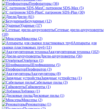
Перфораторы
(36)
С патроном SDS-Max
(5)
С патроном SDS-Plus
(30)
Дрели
(61)
Безударные
(12)
Ударные
(37)
Сетевые дрели-шуруповерты
(10)
Миксеры
(2)
Аппараты для
сварки пластиковых труб
(11)
Аккумуляторная техника
(102)
Дрели-шуруповерты
(56)
Отвёртки
(1)
Шлифмашины
(5)
Перфоратор
(3)
Аккумуляторы
(8)
Зарядные устройства
(1)
Сабельные пилы
(3)
Гайковерты
(1)
Лобзики
(1)
Дисковые пилы
(1)
Миксеры
(2)
Реноваторы
(1)
Пылесосы
(2)