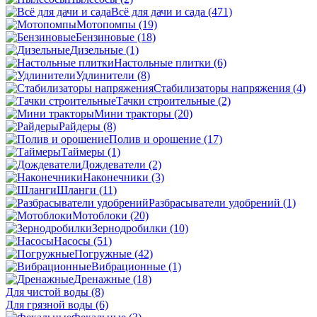
Всё для дачи и сада
(471)
Мотопомпы
(19)
Бензиновые
(18)
Дизельные
(1)
Настольные плитки
(6)
Удлинители
(8)
Стабилизаторы напряжения
(4)
Тачки строительные
(2)
Мини тракторы
(20)
Райдеры
(8)
Полив и орошение
(17)
Таймеры
(1)
Дождеватели
(2)
Наконечники
(3)
Шланги
(11)
Разбрасыватели удобрений
(1)
Мотоблоки
(20)
Зернодробилки
(10)
Насосы
(51)
Погружные
(42)
Вибрационные
(1)
Дренажные
(18)
Для чистой воды
(8)
Для грязной воды
(6)