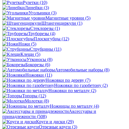
Рулетки
(10)
Линейки
(3)
Угольники
(3)
Магнитные уровни
(5)
Штангенциркули
(1)
Стеклорезы
(1)
Труборезы
(4)
Плоскогубцы
(12)
Ножи
(5)
Струбцины
(11)
Клещи
(5)
Утконосы
(8)
Бокорезы
(6)
Автомобильные наборы
(8)
Ножовки
(11)
Ножовки по дереву
(7)
Ножовки по газобетону
(2)
Ножовки по металлу
(2)
Топоры
(12)
Молотки
(8)
Ножницы по металлу
(4)
Аксессуары и
принадлежности
(508)
Круги и диски
(29)
Отрезные круги
(3)