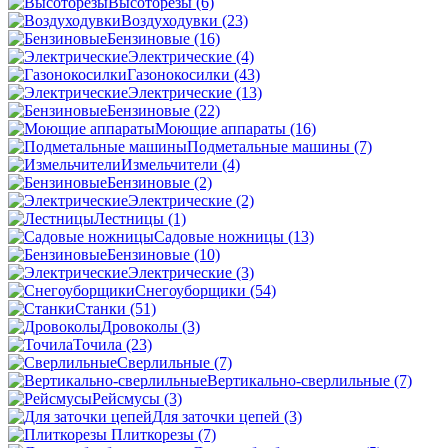
Высоторезы
(6)
Воздуходувки
(23)
Бензиновые
(16)
Электрические
(4)
Газонокосилки
(43)
Электрические
(13)
Бензиновые
(22)
Моющие аппараты
(16)
Подметальные машины
(7)
Измельчители
(4)
Бензиновые
(2)
Электрические
(2)
Лестницы
(1)
Садовые ножницы
(13)
Бензиновые
(10)
Электрические
(3)
Снегоуборщики
(54)
Станки
(51)
Дровоколы
(3)
Точила
(23)
Сверлильные
(7)
Вертикально-сверлильные
(7)
Рейсмусы
(3)
Для заточки цепей
(3)
Плиткорезы
(7)