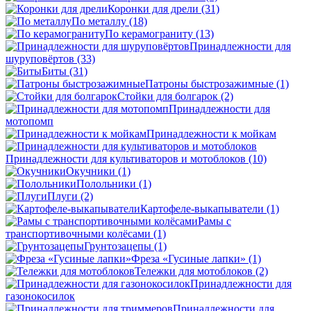
Коронки для дрели
(31)
По металлу
(18)
По керамограниту
(13)
Принадлежности для
шуруповёртов
(33)
Биты
(31)
Патроны быстрозажимные
(1)
Стойки для болгарок
(2)
Принадлежности для
мотопомп
Принадлежности к мойкам
Принадлежности для культиваторов и мотоблоков
(10)
Окучники
(1)
Полольники
(1)
Плуги
(2)
Картофеле-выкапыватели
(1)
Рамы с
транспортивочными колёсами
(1)
Грунтозацепы
(1)
Фреза «Гусиные лапки»
(1)
Тележки для мотоблоков
(2)
Принадлежности для
газонокосилок
Принадлежности для