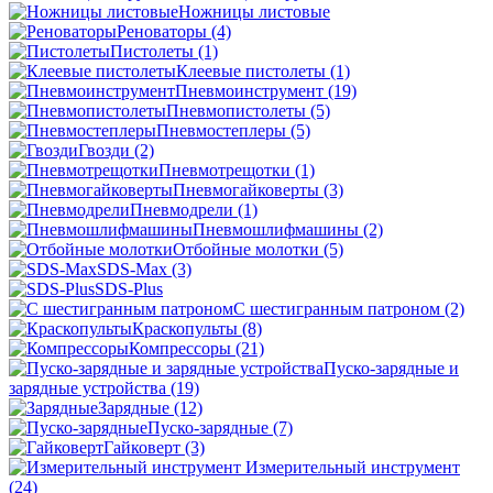
Ножницы листовые
Реноваторы
(4)
Пистолеты
(1)
Клеевые пистолеты
(1)
Пневмоинструмент
(19)
Пневмопистолеты
(5)
Пневмостеплеры
(5)
Гвозди
(2)
Пневмотрещотки
(1)
Пневмогайковерты
(3)
Пневмодрели
(1)
Пневмошлифмашины
(2)
Отбойные молотки
(5)
SDS-Max
(3)
SDS-Plus
C шестигранным патроном
(2)
Краскопульты
(8)
Компрессоры
(21)
Пуско-зарядные и
зарядные устройства
(19)
Зарядные
(12)
Пуско-зарядные
(7)
Гайковерт
(3)
Измерительный инструмент
(24)