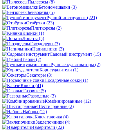
Пылесосы
(8)
Бетономешалки
(3)
Бензорезы
(5)
Ручной инструмент
(221)
Отвёртки
(23)
Плиткорезы
(2)
Киянки
(1)
Лопаты
(5)
Гвоздодеры
(3)
Напильники
(3)
Садовый инструмент
(15)
Грабли
(2)
Ручные культиваторы
(2)
Корнеудалители
(1)
Секаторы
(8)
Посадочные совки
(1)
Ключи
(41)
Газовые
(5)
Разводные
(3)
Комбинированные
(12)
Шестигранные
(2)
Наборы
(12)
Ключ галочка
(4)
Заклепочники
(4)
Измерители
(22)