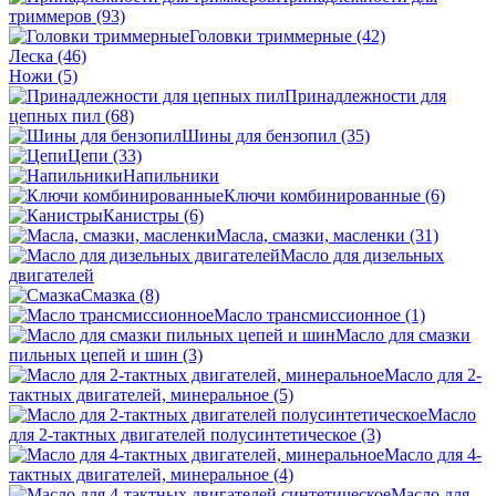
триммеров
(93)
Головки триммерные
(42)
Леска
(46)
Ножи
(5)
Принадлежности для
цепных пил
(68)
Шины для бензопил
(35)
Цепи
(33)
Напильники
Ключи комбинированные
(6)
Канистры
(6)
Масла, смазки, масленки
(31)
Масло для дизельных
двигателей
Смазка
(8)
Масло трансмиссионное
(1)
Масло для смазки
пильных цепей и шин
(3)
Масло для 2-
тактных двигателей, минеральное
(5)
Масло
для 2-тактных двигателей полусинтетическое
(3)
Масло для 4-
тактных двигателей, минеральное
(4)
Масло для