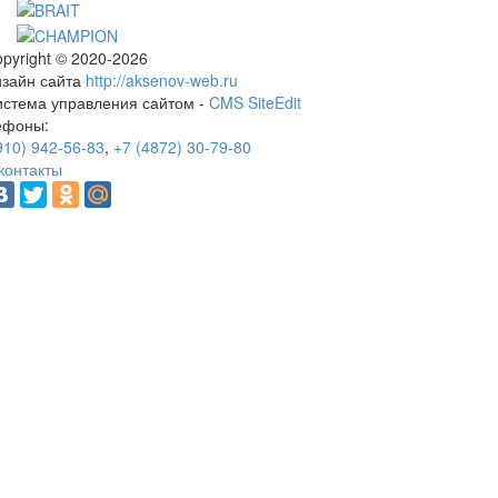
pyright © 2020-2026
изайн сайта
http://aksenov-web.ru
истема управления сайтом -
CMS SiteEdit
ефоны:
910) 942-56-83
,
+7 (4872) 30-79-80
контакты