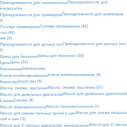
Принадлежности для
зонокосилок
Принадлежности для триммеров
3)
Головки триммерные
(42)
еска
(46)
ожи
(5)
Принадлежности для цепных пил
8)
Шины для бензопил
(35)
Цепи
(33)
Напильники
Ключи комбинированные
(6)
Канистры
(6)
Масла, смазки, масленки
(31)
Масло для дизельных двигателей
Смазка
(8)
Масло трансмиссионное
(1)
Масло для смазки пильных
епей и шин
(3)
Масло для 2-тактны