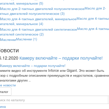
вигателей, минеральное
(5)
Масло для 2-
ктных двигателей полусинтетическое
(3)
Масло для 4-тактны
вигателей, минеральное
(4)
Масло для 4-тактн
игателей синтетическое
(2)
Масленки
(1)
овости
6.12.2020
Камеру включайте – подарки получайте!
имите видео об инструменте Inforce или Gigant. Это может быть
зор с подробным описанием преимуществ и недостатков, сравнен
аналогами других ..
е новости
талог
зина