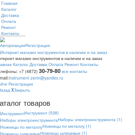
Главная
Каталог
Доставка
Оплата
Ремонт
Контакты
Авторизация
Регистрация
тернет магазин инструментов в наличии и на заказ
лавная
Каталог
Доставка
Оплата
Ремонт
Контакты
30-79-80
елефоны:
+7 (4872)
все контакты
mail:
instrument-zentr@yandex.ru
ойти
Регистрация
Назад
X
Закрыть
аталог товаров
Инструмент
(538)
Наборы электроинструмента
(1)
Ножницы по металлу
(1)
Ножницы шлицевые
(1)