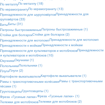
По металлу
(18)
По керамограниту
(13)
Принадлежности для
уруповёртов
(33)
Биты
(31)
Патроны быстрозажимные
(1)
Стойки для болгарок
(2)
Принадлежности для мотопомп
Принадлежности к мойкам
Принадлежности
я культиваторов и мотоблоков
(10)
Окучники
(1)
Полольники
(1)
Плуги
(2)
Картофеле-выкапыватели
(1)
Рамы с транспортивочными
олёсами
(1)
Грунтозацепы
(1)
Фреза «Гусиные лапки»
(1)
Тележки для мотоблоков
(2)