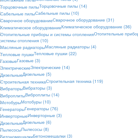
Торцовочные пилы
(14)
Сабельные пилы
(10)
Сварочное оборудование
(31)
Климатическое оборудование
(36)
Отопительные прибо
 системы отопления
(10)
Масляные радиаторы
(4)
Тепловые пушки
(22)
Газовые
(3)
Электрические
(14)
Дизельные
(5)
Строительная техника
(119)
Вибраторы
(3)
Виброплиты
(14)
Мотобуры
(10)
Генераторы
(76)
Инверторные
(3)
Дизельные
(6)
Пылесосы
(8)
Бетономешалки
(3)