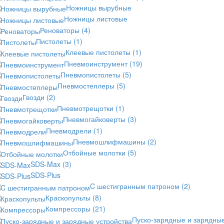
Ножницы вырубные
Ножницы листовые
Реноваторы
(4)
Пистолеты
(1)
Клеевые пистолеты
(1)
Пневмоинструмент
(19)
Пневмопистолеты
(5)
Пневмостеплеры
(5)
Гвозди
(2)
Пневмотрещотки
(1)
Пневмогайковерты
(3)
Пневмодрели
(1)
Пневмошлифмашины
(2)
Отбойные молотки
(5)
SDS-Max
(3)
SDS-Plus
C шестигранным патроном
(2)
Краскопульты
(8)
Компрессоры
(21)
Пуско-зарядные и зарядны