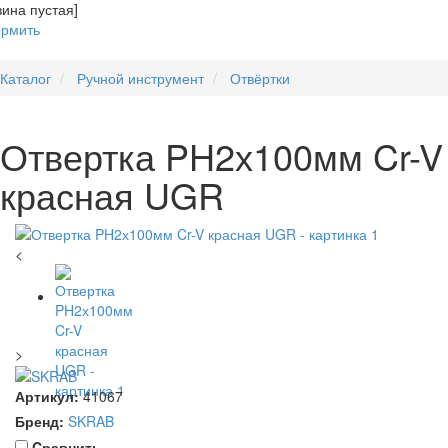
зина пустая]
рмить
Каталог
Ручной инструмент
Отвёртки
Отвертка PH2х100мм Cr-V
красная UGR
<
>
Артикул:
41067
Бренд:
SKRAB
Cравнить