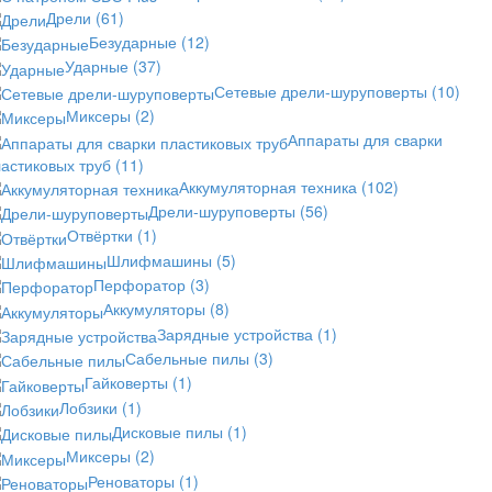
Дрели
(61)
Безударные
(12)
Ударные
(37)
Сетевые дрели-шуруповерты
(10)
Миксеры
(2)
Аппараты для сварки
астиковых труб
(11)
Аккумуляторная техника
(102)
Дрели-шуруповерты
(56)
Отвёртки
(1)
Шлифмашины
(5)
Перфоратор
(3)
Аккумуляторы
(8)
Зарядные устройства
(1)
Сабельные пилы
(3)
Гайковерты
(1)
Лобзики
(1)
Дисковые пилы
(1)
Миксеры
(2)
Реноваторы
(1)