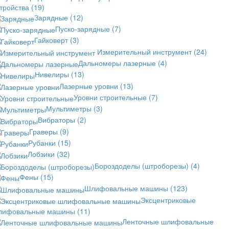
стройства
(19)
Зарядные
(12)
Пуско-зарядные
(7)
Гайковерт
(3)
Измерительный инструмент
(24)
Дальномеры лазерные
(4)
Нивелиры
(13)
Лазерные уровни
(13)
Уровни строительные
(7)
Мультиметры
(3)
Вибраторы
(2)
Граверы
(9)
Рубанки
(15)
Лобзики
(32)
Бороздоделы (штроборезы)
(4)
Фены
(15)
Шлифовальные машины
(123)
Эксцентриковые
лифовальные машины
(11)
Ленточные шлифовальные