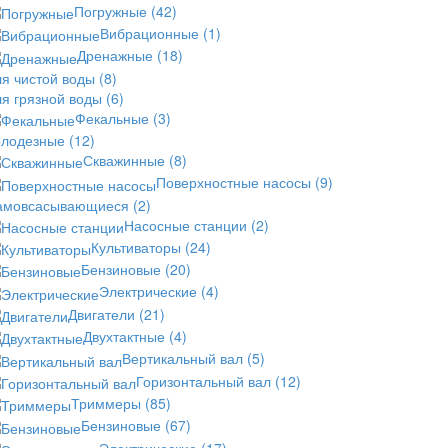
Погружные
(42)
Вибрационные
(1)
Дренажные
(18)
ля чистой воды
(8)
ля грязной воды
(6)
Фекальные
(3)
олодезные
(12)
Скважинные
(8)
Поверхностные насосы
(9)
амовсасывающиеся
(2)
Насосные станции
(2)
Культиваторы
(24)
Бензиновые
(20)
Электрические
(4)
Двигатели
(21)
Двухтактные
(4)
Вертикальный вал
(5)
Горизонтальный вал
(12)
Триммеры
(85)
Бензиновые
(67)
Электрические
(17)