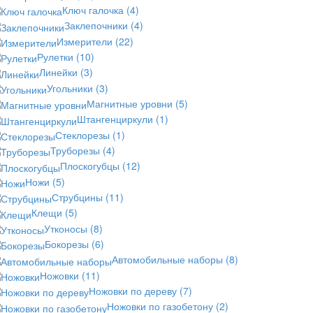
Ключ галочка
(4)
Заклепочники
(4)
Измерители
(22)
Рулетки
(10)
Линейки
(3)
Угольники
(3)
Магнитные уровни
(5)
Штангенциркули
(1)
Стеклорезы
(1)
Труборезы
(4)
Плоскогубцы
(12)
Ножи
(5)
Струбцины
(11)
Клещи
(5)
Утконосы
(8)
Бокорезы
(6)
Автомобильные наборы
(8)
Ножовки
(11)
Ножовки по дереву
(7)
Ножовки по газобетону
(2)