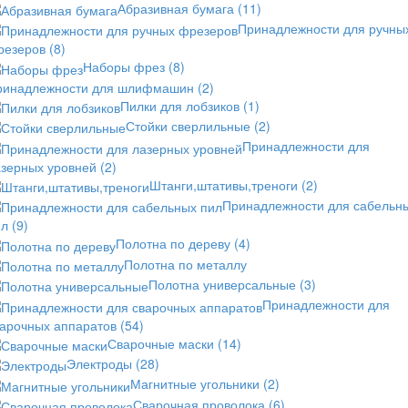
Абразивная бумага
(11)
Принадлежности для ручны
резеров
(8)
Наборы фрез
(8)
ринадлежности для шлифмашин
(2)
Пилки для лобзиков
(1)
Стойки сверлильные
(2)
Принадлежности для
азерных уровней
(2)
Штанги,штативы,треноги
(2)
Принадлежности для сабельн
ил
(9)
Полотна по дереву
(4)
Полотна по металлу
Полотна универсальные
(3)
Принадлежности для
варочных аппаратов
(54)
Сварочные маски
(14)
Электроды
(28)
Магнитные угольники
(2)
Сварочная проволока
(6)