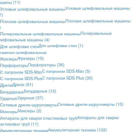
ашины
(11)
Угловые шлифовальные машины
7)
Плоские шлифовальные машины
)
Полировальные
лифовальные машины
(4)
Для шлифовки стен
(1)
озаично-шлифовальные
Фрезеры
(15)
Перфораторы
(36)
С патроном SDS-Max
(5)
С патроном SDS-Plus
(30)
Дрели
(61)
Безударные
(12)
Ударные
(37)
Сетевые дрели-шуруповерты
(10)
Миксеры
(2)
Аппараты для сварки
астиковых труб
(11)
Аккумуляторная техника
(102)