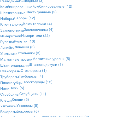
Разводные
(3)
Комбинированные
(12)
Шестигранные
(2)
Наборы
(12)
Ключ галочка
(4)
Заклепочники
(4)
Измерители
(22)
Рулетки
(10)
Линейки
(3)
Угольники
(3)
Магнитные уровни
(5)
Штангенциркули
(1)
Стеклорезы
(1)
Труборезы
(4)
Плоскогубцы
(12)
Ножи
(5)
Струбцины
(11)
Клещи
(5)
Утконосы
(8)
Бокорезы
(6)
Автомобильные наборы
(8)