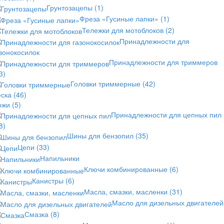
Грунтозацепы
(1)
Фреза «Гусиные лапки»
(1)
Тележки для мотоблоков
(2)
Принадлежности для
зонокосилок
Принадлежности для триммеров
3)
Головки триммерные
(42)
еска
(46)
ожи
(5)
Принадлежности для цепных пил
8)
Шины для бензопил
(35)
Цепи
(33)
Напильники
Ключи комбинированные
(6)
Канистры
(6)
Масла, смазки, масленки
(31)
Масло для дизельных двигателей
Смазка
(8)