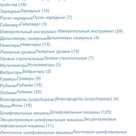
стройства
(19)
Зарядные
(12)
Пуско-зарядные
(7)
Гайковерт
(3)
Измерительный инструмент
(24)
Дальномеры лазерные
(4)
Нивелиры
(13)
Лазерные уровни
(13)
Уровни строительные
(7)
Мультиметры
(3)
Вибраторы
(2)
Граверы
(9)
Рубанки
(15)
Лобзики
(32)
Бороздоделы (штроборезы)
(4)
Фены
(15)
Шлифовальные машины
(123)
Эксцентриковые
лифовальные машины
(11)
Ленточные шлифовальные