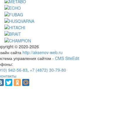
pyright © 2020-2026
изайн сайта
http://aksenov-web.ru
истема управления сайтом -
CMS SiteEdit
ефоны:
910) 942-56-83
,
+7 (4872) 30-79-80
контакты