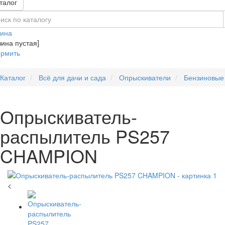
талог
зина
зина пустая]
рмить
Каталог
Всё для дачи и сада
Опрыскиватели
Бензиновые
Опрыскиватель-
распылитель PS257
CHAMPION
<