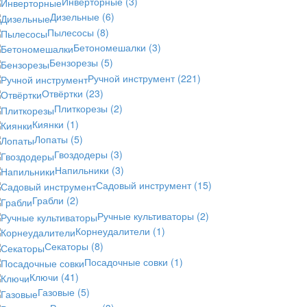
Инверторные
(3)
Дизельные
(6)
Пылесосы
(8)
Бетономешалки
(3)
Бензорезы
(5)
Ручной инструмент
(221)
Отвёртки
(23)
Плиткорезы
(2)
Киянки
(1)
Лопаты
(5)
Гвоздодеры
(3)
Напильники
(3)
Садовый инструмент
(15)
Грабли
(2)
Ручные культиваторы
(2)
Корнеудалители
(1)
Секаторы
(8)
Посадочные совки
(1)
Ключи
(41)
Газовые
(5)