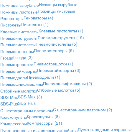
Ножницы вырубные
Ножницы листовые
Реноваторы
(4)
Пистолеты
(1)
Клеевые пистолеты
(1)
Пневмоинструмент
(19)
Пневмопистолеты
(5)
Пневмостеплеры
(5)
Гвозди
(2)
Пневмотрещотки
(1)
Пневмогайковерты
(3)
Пневмодрели
(1)
Пневмошлифмашины
(2)
Отбойные молотки
(5)
SDS-Max
(3)
SDS-Plus
C шестигранным патроном
(2)
Краскопульты
(8)
Компрессоры
(21)
Пуско-зарядные и зарядны