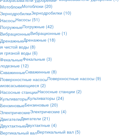
Мотоблоки
(20)
Зернодробилки
(10)
Насосы
(51)
Погружные
(42)
Вибрационные
(1)
Дренажные
(18)
ля чистой воды
(8)
ля грязной воды
(6)
Фекальные
(3)
олодезные
(12)
Скважинные
(8)
Поверхностные насосы
(9)
амовсасывающиеся
(2)
Насосные станции
(2)
Культиваторы
(24)
Бензиновые
(20)
Электрические
(4)
Двигатели
(21)
Двухтактные
(4)
Вертикальный вал
(5)