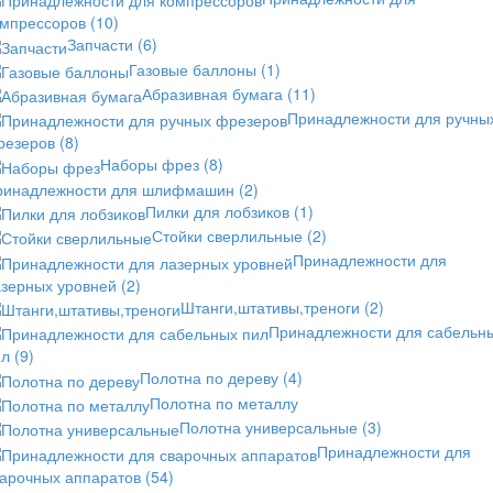
омпрессоров
(10)
Запчасти
(6)
Газовые баллоны
(1)
Абразивная бумага
(11)
Принадлежности для ручны
резеров
(8)
Наборы фрез
(8)
ринадлежности для шлифмашин
(2)
Пилки для лобзиков
(1)
Стойки сверлильные
(2)
Принадлежности для
азерных уровней
(2)
Штанги,штативы,треноги
(2)
Принадлежности для сабельн
ил
(9)
Полотна по дереву
(4)
Полотна по металлу
Полотна универсальные
(3)
Принадлежности для
варочных аппаратов
(54)