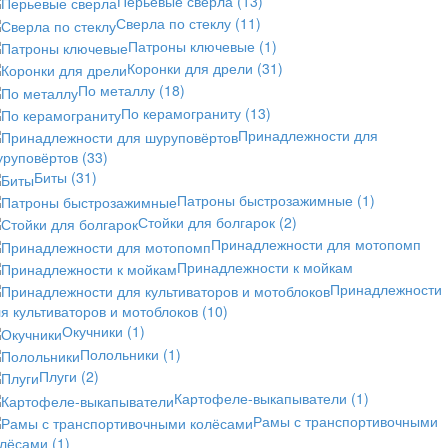
Перьевые сверла
(13)
Сверла по стеклу
(11)
Патроны ключевые
(1)
Коронки для дрели
(31)
По металлу
(18)
По керамограниту
(13)
Принадлежности для
уруповёртов
(33)
Биты
(31)
Патроны быстрозажимные
(1)
Стойки для болгарок
(2)
Принадлежности для мотопомп
Принадлежности к мойкам
Принадлежности
я культиваторов и мотоблоков
(10)
Окучники
(1)
Полольники
(1)
Плуги
(2)
Картофеле-выкапыватели
(1)
Рамы с транспортивочными
олёсами
(1)