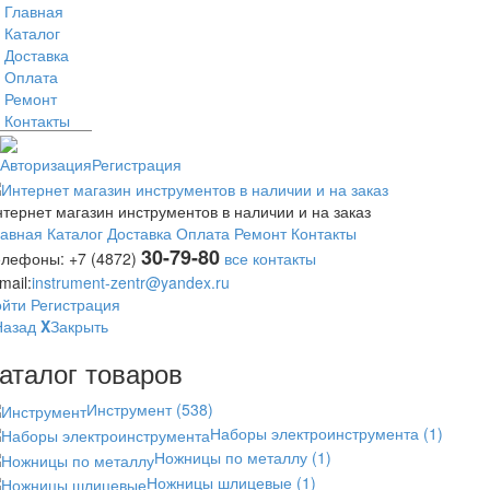
Главная
Каталог
Доставка
Оплата
Ремонт
Контакты
Авторизация
Регистрация
тернет магазин инструментов в наличии и на заказ
лавная
Каталог
Доставка
Оплата
Ремонт
Контакты
30-79-80
елефоны:
+7 (4872)
все контакты
mail:
instrument-zentr@yandex.ru
ойти
Регистрация
Назад
X
Закрыть
аталог товаров
Инструмент
(538)
Наборы электроинструмента
(1)
Ножницы по металлу
(1)
Ножницы шлицевые
(1)