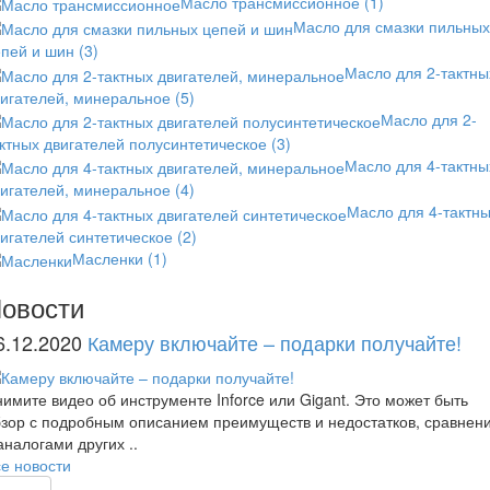
Масло трансмиссионное
(1)
Масло для смазки пильных
епей и шин
(3)
Масло для 2-тактны
вигателей, минеральное
(5)
Масло для 2-
ктных двигателей полусинтетическое
(3)
Масло для 4-тактны
вигателей, минеральное
(4)
Масло для 4-тактн
игателей синтетическое
(2)
Масленки
(1)
овости
6.12.2020
Камеру включайте – подарки получайте!
имите видео об инструменте Inforce или Gigant. Это может быть
зор с подробным описанием преимуществ и недостатков, сравнен
аналогами других ..
е новости