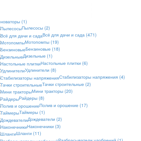
еноваторы
(1)
Пылесосы
(2)
Всё для дачи и сада
(471)
Мотопомпы
(19)
Бензиновые
(18)
Дизельные
(1)
Настольные плитки
(6)
Удлинители
(8)
Стабилизаторы напряжения
(4)
Тачки строительные
(2)
Мини тракторы
(20)
Райдеры
(8)
Полив и орошение
(17)
Таймеры
(1)
Дождеватели
(2)
Наконечники
(3)
Шланги
(11)
Разбрасыватели удобрений
(1)