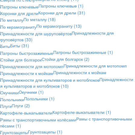
Патроны ключевые
(1)
Коронки для дрели
(31)
По металлу
(18)
По керамограниту
(13)
Принадлежности для
уруповёртов
(33)
Биты
(31)
Патроны быстрозажимные
(1)
Стойки для болгарок
(2)
Принадлежности для мотопомп
Принадлежности к мойкам
Принадлежности
я культиваторов и мотоблоков
(10)
Окучники
(1)
Полольники
(1)
Плуги
(2)
Картофеле-выкапыватели
(1)
Рамы с транспортивочными
олёсами
(1)
Грунтозацепы
(1)