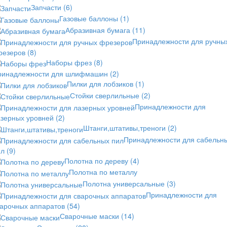
Запчасти
(6)
Газовые баллоны
(1)
Абразивная бумага
(11)
Принадлежности для ручны
резеров
(8)
Наборы фрез
(8)
ринадлежности для шлифмашин
(2)
Пилки для лобзиков
(1)
Стойки сверлильные
(2)
Принадлежности для
азерных уровней
(2)
Штанги,штативы,треноги
(2)
Принадлежности для сабельн
ил
(9)
Полотна по дереву
(4)
Полотна по металлу
Полотна универсальные
(3)
Принадлежности для
варочных аппаратов
(54)
Сварочные маски
(14)