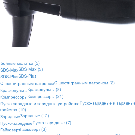
тбойные молотки
(5)
SDS-Max
(3)
SDS-Plus
C шестигранным патроном
(2)
Краскопульты
(8)
Компрессоры
(21)
Пуско-зарядные и зарядны
стройства
(19)
Зарядные
(12)
Пуско-зарядные
(7)
Гайковерт
(3)