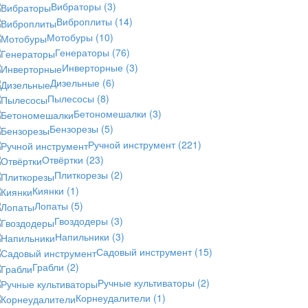
Вибраторы
(3)
Виброплиты
(14)
Мотобуры
(10)
Генераторы
(76)
Инверторные
(3)
Дизельные
(6)
Пылесосы
(8)
Бетономешалки
(3)
Бензорезы
(5)
Ручной инструмент
(221)
Отвёртки
(23)
Плиткорезы
(2)
Киянки
(1)
Лопаты
(5)
Гвоздодеры
(3)
Напильники
(3)
Садовый инструмент
(15)
Грабли
(2)
Ручные культиваторы
(2)
Корнеудалители
(1)