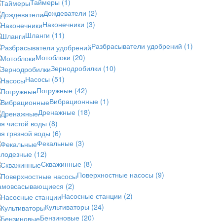
Таймеры
(1)
Дождеватели
(2)
Наконечники
(3)
Шланги
(11)
Разбрасыватели удобрений
(1)
Мотоблоки
(20)
Зернодробилки
(10)
Насосы
(51)
Погружные
(42)
Вибрационные
(1)
Дренажные
(18)
ля чистой воды
(8)
ля грязной воды
(6)
Фекальные
(3)
олодезные
(12)
Скважинные
(8)
Поверхностные насосы
(9)
амовсасывающиеся
(2)
Насосные станции
(2)
Культиваторы
(24)
Бензиновые
(20)