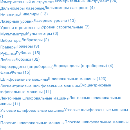
Измерительный инструмент
(24)
Дальномеры лазерные
(4)
Нивелиры
(13)
Лазерные уровни
(13)
Уровни строительные
(7)
Мультиметры
(3)
Вибраторы
(2)
Граверы
(9)
Рубанки
(15)
Лобзики
(32)
Бороздоделы (штроборезы)
(4)
Фены
(15)
Шлифовальные машины
(123)
Эксцентриковые
лифовальные машины
(11)
Ленточные шлифовальные
ашины
(11)
Угловые шлифовальные машины
7)
Плоские шлифовальные машины
)