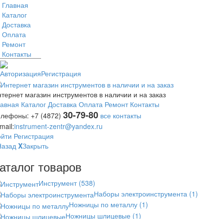
Главная
Каталог
Доставка
Оплата
Ремонт
Контакты
Авторизация
Регистрация
тернет магазин инструментов в наличии и на заказ
лавная
Каталог
Доставка
Оплата
Ремонт
Контакты
30-79-80
елефоны:
+7 (4872)
все контакты
mail:
instrument-zentr@yandex.ru
ойти
Регистрация
Назад
X
Закрыть
аталог товаров
Инструмент
(538)
Наборы электроинструмента
(1)
Ножницы по металлу
(1)
Ножницы шлицевые
(1)