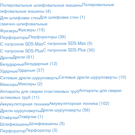
Полировальные
лифовальные машины
(4)
Для шлифовки стен
(1)
озаично-шлифовальные
Фрезеры
(15)
Перфораторы
(36)
С патроном SDS-Max
(5)
С патроном SDS-Plus
(30)
Дрели
(61)
Безударные
(12)
Ударные
(37)
Сетевые дрели-шуруповерты
(10)
Миксеры
(2)
Аппараты для сварки
астиковых труб
(11)
Аккумуляторная техника
(102)
Дрели-шуруповерты
(56)
Отвёртки
(1)
Шлифмашины
(5)
Перфоратор
(3)