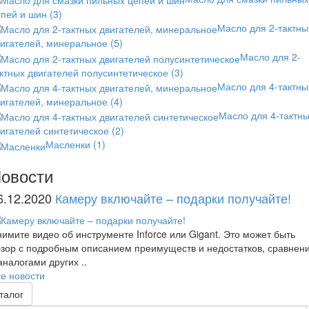
епей и шин
(3)
Масло для 2-тактны
вигателей, минеральное
(5)
Масло для 2-
ктных двигателей полусинтетическое
(3)
Масло для 4-тактны
вигателей, минеральное
(4)
Масло для 4-тактн
игателей синтетическое
(2)
Масленки
(1)
овости
6.12.2020
Камеру включайте – подарки получайте!
имите видео об инструменте Inforce или Gigant. Это может быть
зор с подробным описанием преимуществ и недостатков, сравнен
аналогами других ..
е новости
талог