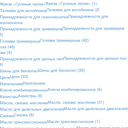
Фреза «Гусиные лапки»
(1)
Тележки для мотоблоков
(2)
Принадлежности для
зонокосилок
Принадлежности для триммеров
3)
Головки триммерные
(42)
еска
(46)
ожи
(5)
Принадлежности для цепных пил
8)
Шины для бензопил
(35)
Цепи
(33)
Напильники
Ключи комбинированные
(6)
Канистры
(6)
Масла, смазки, масленки
(31)
Масло для дизельных двигателей
Смазка
(8)
Масло трансмиссионное
(1)
Масло для смазки пильных