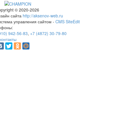
pyright © 2020-2026
изайн сайта
http://aksenov-web.ru
истема управления сайтом -
CMS SiteEdit
ефоны:
910) 942-56-83
,
+7 (4872) 30-79-80
контакты