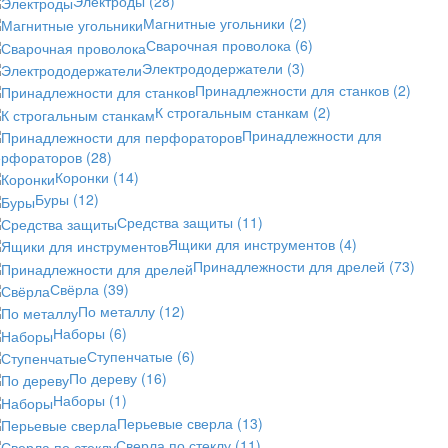
Электроды
(28)
Магнитные угольники
(2)
Сварочная проволока
(6)
Электрододержатели
(3)
Принадлежности для станков
(2)
К строгальным станкам
(2)
Принадлежности для
ерфораторов
(28)
Коронки
(14)
Буры
(12)
Средства защиты
(11)
Ящики для инструментов
(4)
Принадлежности для дрелей
(73)
Свёрла
(39)
По металлу
(12)
Наборы
(6)
Ступенчатые
(6)
По дереву
(16)
Наборы
(1)
Перьевые сверла
(13)
Сверла по стеклу
(11)