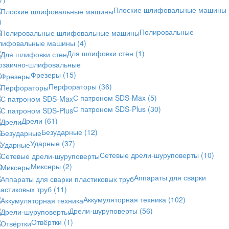
Плоские шлифовальные машины
)
Полировальные
лифовальные машины
(4)
Для шлифовки стен
(1)
озаично-шлифовальные
Фрезеры
(15)
Перфораторы
(36)
С патроном SDS-Max
(5)
С патроном SDS-Plus
(30)
Дрели
(61)
Безударные
(12)
Ударные
(37)
Сетевые дрели-шуруповерты
(10)
Миксеры
(2)
Аппараты для сварки
астиковых труб
(11)
Аккумуляторная техника
(102)
Дрели-шуруповерты
(56)
Отвёртки
(1)