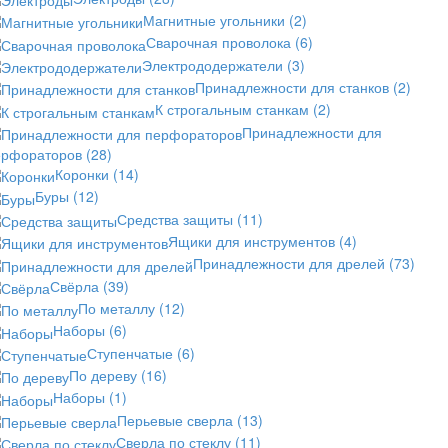
Магнитные угольники
(2)
Сварочная проволока
(6)
Электрододержатели
(3)
Принадлежности для станков
(2)
К строгальным станкам
(2)
Принадлежности для
ерфораторов
(28)
Коронки
(14)
Буры
(12)
Средства защиты
(11)
Ящики для инструментов
(4)
Принадлежности для дрелей
(73)
Свёрла
(39)
По металлу
(12)
Наборы
(6)
Ступенчатые
(6)
По дереву
(16)
Наборы
(1)
Перьевые сверла
(13)
Сверла по стеклу
(11)