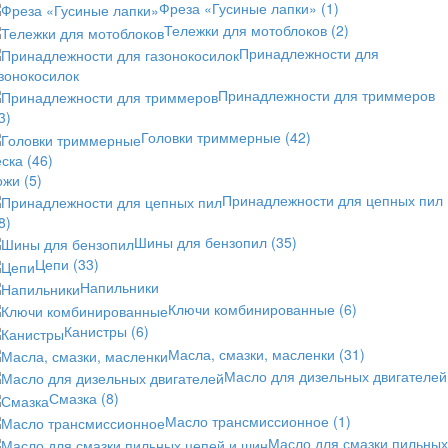
Фреза «Гусиные лапки»
(1)
Тележки для мотоблоков
(2)
Принадлежности для
зонокосилок
Принадлежности для триммеров
3)
Головки триммерные
(42)
еска
(46)
ожи
(5)
Принадлежности для цепных пил
8)
Шины для бензопил
(35)
Цепи
(33)
Напильники
Ключи комбинированные
(6)
Канистры
(6)
Масла, смазки, масленки
(31)
Масло для дизельных двигателей
Смазка
(8)
Масло трансмиссионное
(1)
Масло для смазки пильных