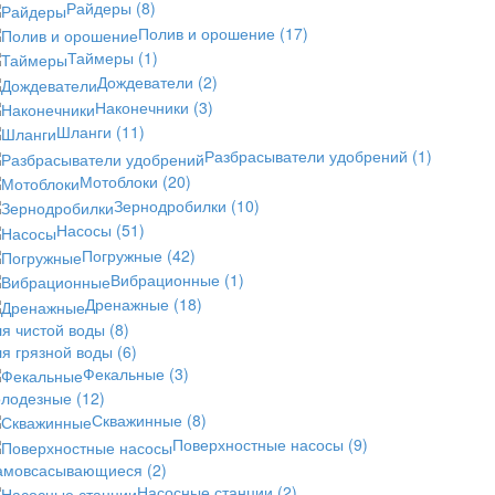
Райдеры
(8)
Полив и орошение
(17)
Таймеры
(1)
Дождеватели
(2)
Наконечники
(3)
Шланги
(11)
Разбрасыватели удобрений
(1)
Мотоблоки
(20)
Зернодробилки
(10)
Насосы
(51)
Погружные
(42)
Вибрационные
(1)
Дренажные
(18)
ля чистой воды
(8)
ля грязной воды
(6)
Фекальные
(3)
олодезные
(12)
Скважинные
(8)
Поверхностные насосы
(9)
амовсасывающиеся
(2)
Насосные станции
(2)