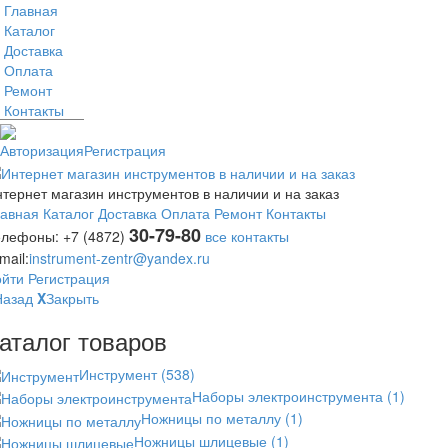
Главная
Каталог
Доставка
Оплата
Ремонт
Контакты
Авторизация
Регистрация
тернет магазин инструментов в наличии и на заказ
лавная
Каталог
Доставка
Оплата
Ремонт
Контакты
30-79-80
елефоны:
+7 (4872)
все контакты
mail:
instrument-zentr@yandex.ru
ойти
Регистрация
Назад
X
Закрыть
аталог товаров
Инструмент
(538)
Наборы электроинструмента
(1)
Ножницы по металлу
(1)
Ножницы шлицевые
(1)