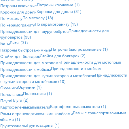
Патроны ключевые
(1)
Коронки для дрели
(31)
По металлу
(18)
По керамограниту
(13)
Принадлежности для
уруповёртов
(33)
Биты
(31)
Патроны быстрозажимные
(1)
Стойки для болгарок
(2)
Принадлежности для мотопомп
Принадлежности к мойкам
Принадлежности
я культиваторов и мотоблоков
(10)
Окучники
(1)
Полольники
(1)
Плуги
(2)
Картофеле-выкапыватели
(1)
Рамы с транспортивочными
олёсами
(1)
Грунтозацепы
(1)