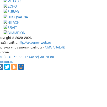
pyright © 2020-2026
изайн сайта
http://aksenov-web.ru
истема управления сайтом -
CMS SiteEdit
ефоны:
910) 942-56-83
,
+7 (4872) 30-79-80
контакты