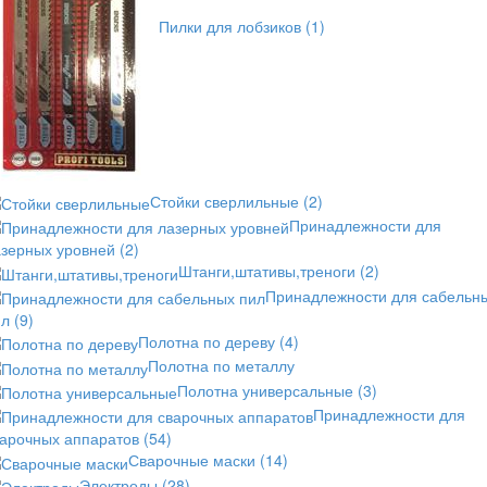
Пилки для лобзиков
(1)
Стойки сверлильные
(2)
Принадлежности для
азерных уровней
(2)
Штанги,штативы,треноги
(2)
Принадлежности для сабельн
ил
(9)
Полотна по дереву
(4)
Полотна по металлу
Полотна универсальные
(3)
Принадлежности для
варочных аппаратов
(54)
Сварочные маски
(14)
Электроды
(28)