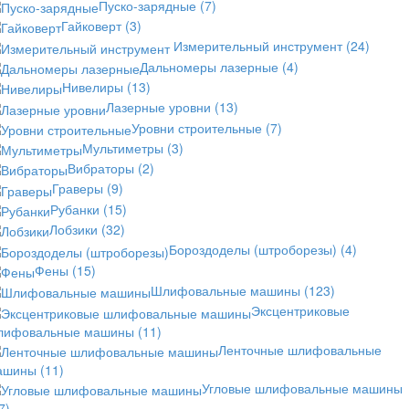
Пуско-зарядные
(7)
Гайковерт
(3)
Измерительный инструмент
(24)
Дальномеры лазерные
(4)
Нивелиры
(13)
Лазерные уровни
(13)
Уровни строительные
(7)
Мультиметры
(3)
Вибраторы
(2)
Граверы
(9)
Рубанки
(15)
Лобзики
(32)
Бороздоделы (штроборезы)
(4)
Фены
(15)
Шлифовальные машины
(123)
Эксцентриковые
лифовальные машины
(11)
Ленточные шлифовальные
ашины
(11)
Угловые шлифовальные машины
7)