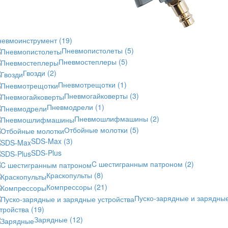
невмоинструмент
(19)
Пневмопистолеты
(5)
Пневмостеплеры
(5)
Гвозди
(2)
Пневмотрещотки
(1)
Пневмогайковерты
(3)
Пневмодрели
(1)
Пневмошлифмашины
(2)
Отбойные молотки
(5)
SDS-Max
(3)
SDS-Plus
C шестигранным патроном
(2)
Краскопульты
(8)
Компрессоры
(21)
Пуско-зарядные и зарядны
стройства
(19)
Зарядные
(12)