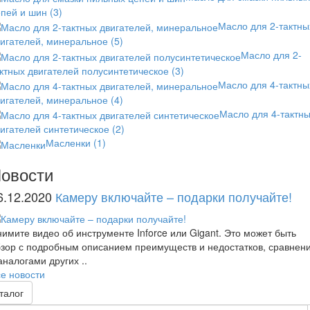
епей и шин
(3)
Масло для 2-тактны
вигателей, минеральное
(5)
Масло для 2-
ктных двигателей полусинтетическое
(3)
Масло для 4-тактны
вигателей, минеральное
(4)
Масло для 4-тактн
игателей синтетическое
(2)
Масленки
(1)
овости
6.12.2020
Камеру включайте – подарки получайте!
имите видео об инструменте Inforce или Gigant. Это может быть
зор с подробным описанием преимуществ и недостатков, сравнен
аналогами других ..
е новости
талог