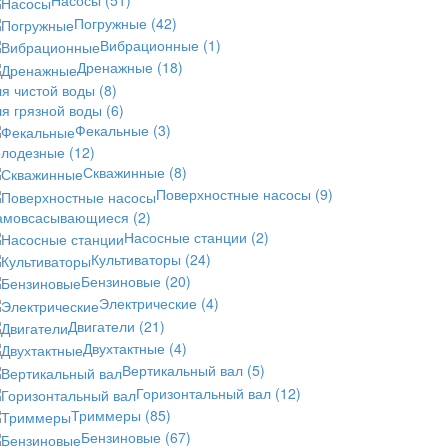
Насосы
(51)
Погружные
(42)
Вибрационные
(1)
Дренажные
(18)
ля чистой воды
(8)
ля грязной воды
(6)
Фекальные
(3)
олодезные
(12)
Скважинные
(8)
Поверхностные насосы
(9)
амовсасывающиеся
(2)
Насосные станции
(2)
Культиваторы
(24)
Бензиновые
(20)
Электрические
(4)
Двигатели
(21)
Двухтактные
(4)
Вертикальный вал
(5)
Горизонтальный вал
(12)
Триммеры
(85)
Бензиновые
(67)