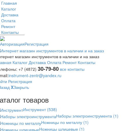
Главная
Каталог
Доставка
Оплата
Ремонт
Контакты
Авторизация
Регистрация
тернет магазин инструментов в наличии и на заказ
лавная
Каталог
Доставка
Оплата
Ремонт
Контакты
30-79-80
елефоны:
+7 (4872)
все контакты
mail:
instrument-zentr@yandex.ru
ойти
Регистрация
Назад
X
Закрыть
аталог товаров
Инструмент
(538)
Наборы электроинструмента
(1)
Ножницы по металлу
(1)
Ножницы шлицевые
(1)