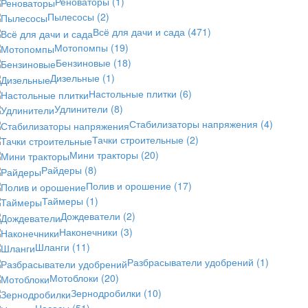
Реноваторы
(1)
Пылесосы
(2)
Всё для дачи и сада
(471)
Мотопомпы
(19)
Бензиновые
(18)
Дизельные
(1)
Настольные плитки
(6)
Удлинители
(8)
Стабилизаторы напряжения
(4)
Тачки строительные
(2)
Мини тракторы
(20)
Райдеры
(8)
Полив и орошение
(17)
Таймеры
(1)
Дождеватели
(2)
Наконечники
(3)
Шланги
(11)
Разбрасыватели удобрений
(1)
Мотоблоки
(20)
Зернодробилки
(10)