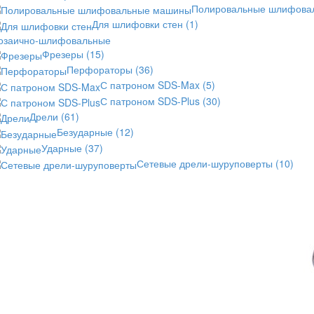
Полировальные шлифов
Для шлифовки стен
(1)
озаично-шлифовальные
Фрезеры
(15)
Перфораторы
(36)
С патроном SDS-Max
(5)
С патроном SDS-Plus
(30)
Дрели
(61)
Безударные
(12)
Ударные
(37)
Сетевые дрели-шуруповерты
(10)