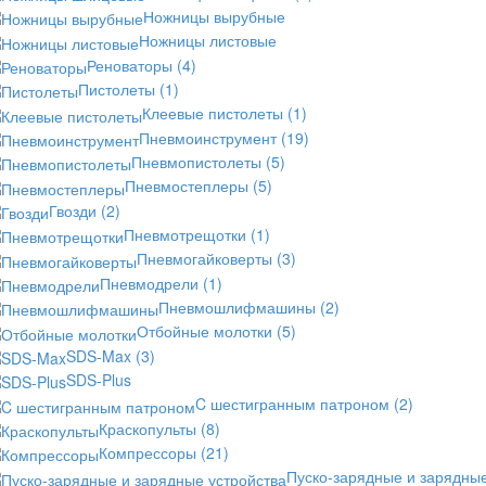
Ножницы вырубные
Ножницы листовые
Реноваторы
(4)
Пистолеты
(1)
Клеевые пистолеты
(1)
Пневмоинструмент
(19)
Пневмопистолеты
(5)
Пневмостеплеры
(5)
Гвозди
(2)
Пневмотрещотки
(1)
Пневмогайковерты
(3)
Пневмодрели
(1)
Пневмошлифмашины
(2)
Отбойные молотки
(5)
SDS-Max
(3)
SDS-Plus
C шестигранным патроном
(2)
Краскопульты
(8)
Компрессоры
(21)
Пуско-зарядные и зарядны