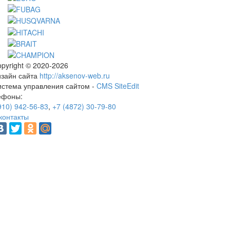
pyright © 2020-2026
изайн сайта
http://aksenov-web.ru
истема управления сайтом -
CMS SiteEdit
ефоны:
910) 942-56-83
,
+7 (4872) 30-79-80
контакты