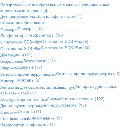
Полировальные
лифовальные машины
(4)
Для шлифовки стен
(1)
озаично-шлифовальные
Фрезеры
(15)
Перфораторы
(36)
С патроном SDS-Max
(5)
С патроном SDS-Plus
(30)
Дрели
(61)
Безударные
(12)
Ударные
(37)
Сетевые дрели-шуруповерты
(10)
Миксеры
(2)
Аппараты для сварки
астиковых труб
(11)
Аккумуляторная техника
(102)
Дрели-шуруповерты
(56)
Отвёртки
(1)
Шлифмашины
(5)
Перфоратор
(3)