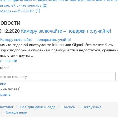
игателей синтетическое
(2)
Масленки
(1)
овости
6.12.2020
Камеру включайте – подарки получайте!
имите видео об инструменте Inforce или Gigant. Это может быть
зор с подробным описанием преимуществ и недостатков, сравнен
аналогами других ..
е новости
талог
зина
зина пустая]
рмить
Каталог
Всё для дачи и сада
Насосы
Погружные
Колодезные