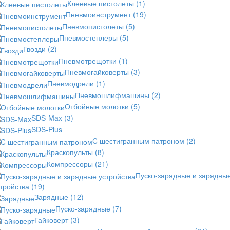
Клеевые пистолеты
(1)
Пневмоинструмент
(19)
Пневмопистолеты
(5)
Пневмостеплеры
(5)
Гвозди
(2)
Пневмотрещотки
(1)
Пневмогайковерты
(3)
Пневмодрели
(1)
Пневмошлифмашины
(2)
Отбойные молотки
(5)
SDS-Max
(3)
SDS-Plus
C шестигранным патроном
(2)
Краскопульты
(8)
Компрессоры
(21)
Пуско-зарядные и зарядны
стройства
(19)
Зарядные
(12)
Пуско-зарядные
(7)
Гайковерт
(3)