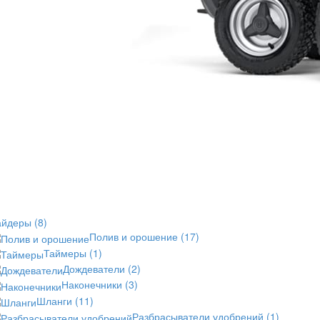
айдеры
(8)
Полив и орошение
(17)
Таймеры
(1)
Дождеватели
(2)
Наконечники
(3)
Шланги
(11)
Разбрасыватели удобрений
(1)