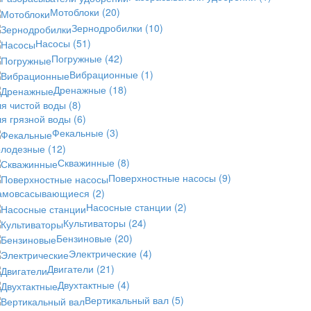
Мотоблоки
(20)
Зернодробилки
(10)
Насосы
(51)
Погружные
(42)
Вибрационные
(1)
Дренажные
(18)
ля чистой воды
(8)
ля грязной воды
(6)
Фекальные
(3)
олодезные
(12)
Скважинные
(8)
Поверхностные насосы
(9)
амовсасывающиеся
(2)
Насосные станции
(2)
Культиваторы
(24)
Бензиновые
(20)
Электрические
(4)
Двигатели
(21)
Двухтактные
(4)
Вертикальный вал
(5)