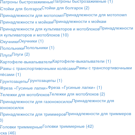
Патроны быстрозажимные
(1)
Стойки для болгарок
(2)
Принадлежности для мотопомп
Принадлежности к мойкам
Принадлежности
я культиваторов и мотоблоков
(10)
Окучники
(1)
Полольники
(1)
Плуги
(2)
Картофеле-выкапыватели
(1)
Рамы с транспортивочными
олёсами
(1)
Грунтозацепы
(1)
Фреза «Гусиные лапки»
(1)
Тележки для мотоблоков
(2)
Принадлежности для
зонокосилок
Принадлежности для триммеров
3)
Головки триммерные
(42)
еска
(46)