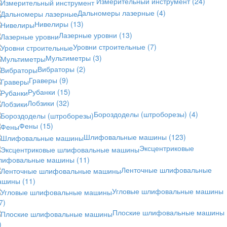
Измерительный инструмент
(24)
Дальномеры лазерные
(4)
Нивелиры
(13)
Лазерные уровни
(13)
Уровни строительные
(7)
Мультиметры
(3)
Вибраторы
(2)
Граверы
(9)
Рубанки
(15)
Лобзики
(32)
Бороздоделы (штроборезы)
(4)
Фены
(15)
Шлифовальные машины
(123)
Эксцентриковые
лифовальные машины
(11)
Ленточные шлифовальные
ашины
(11)
Угловые шлифовальные машины
7)
Плоские шлифовальные машины
)