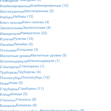
Комбинированные
(12)
Шестигранные
(2)
Наборы
(12)
Ключ галочка
(4)
Заклепочники
(4)
Измерители
(22)
Рулетки
(10)
Линейки
(3)
Угольники
(3)
Магнитные уровни
(5)
Штангенциркули
(1)
Стеклорезы
(1)
Труборезы
(4)
Плоскогубцы
(12)
Ножи
(5)
Струбцины
(11)
Клещи
(5)
Утконосы
(8)
Бокорезы
(6)
Автомобильные наборы
(8)