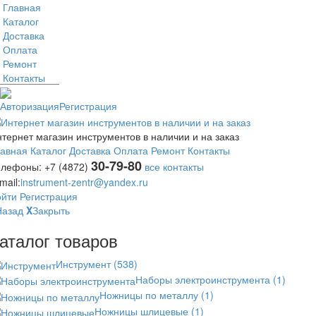
Главная
Каталог
Доставка
Оплата
Ремонт
Контакты
Авторизация
Регистрация
тернет магазин инструментов в наличии и на заказ
лавная
Каталог
Доставка
Оплата
Ремонт
Контакты
30-79-80
елефоны:
+7 (4872)
все контакты
mail:
instrument-zentr@yandex.ru
ойти
Регистрация
Назад
X
Закрыть
аталог товаров
Инструмент
(538)
Наборы электроинструмента
(1)
Ножницы по металлу
(1)
Ножницы шлицевые
(1)