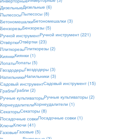
Дизельные
(6)
Пылесосы
(8)
Бетономешалки
(3)
Бензорезы
(5)
Ручной инструмент
(221)
Отвёртки
(23)
Плиткорезы
(2)
Киянки
(1)
Лопаты
(5)
Гвоздодеры
(3)
Напильники
(3)
Садовый инструмент
(15)
Грабли
(2)
Ручные культиваторы
(2)
Корнеудалители
(1)
Секаторы
(8)
Посадочные совки
(1)
Ключи
(41)
Газовые
(5)
Разводные
(3)