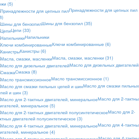
ожи
(5)
Принадлежности для цепных пил
8)
Шины для бензопил
(35)
Цепи
(33)
Напильники
Ключи комбинированные
(6)
Канистры
(6)
Масла, смазки, масленки
(31)
Масло для дизельных двигателей
Смазка
(8)
Масло трансмиссионное
(1)
Масло для смазки пильных
епей и шин
(3)
Масло для 2-тактны
вигателей, минеральное
(5)
Масло для 2-
ктных двигателей полусинтетическое
(3)
Масло для 4-тактны
вигателей, минеральное
(4)
Масло для 4-тактн