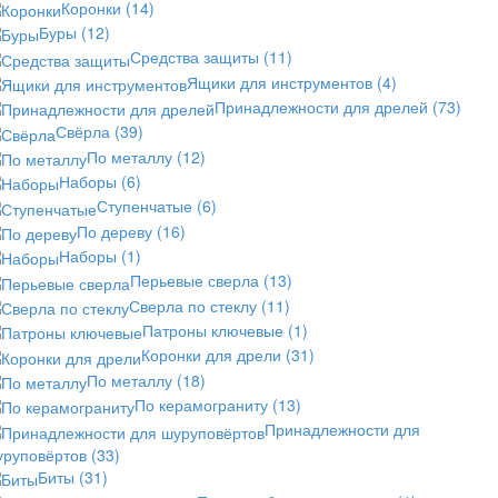
Коронки
(14)
Буры
(12)
Средства защиты
(11)
Ящики для инструментов
(4)
Принадлежности для дрелей
(73)
Свёрла
(39)
По металлу
(12)
Наборы
(6)
Ступенчатые
(6)
По дереву
(16)
Наборы
(1)
Перьевые сверла
(13)
Сверла по стеклу
(11)
Патроны ключевые
(1)
Коронки для дрели
(31)
По металлу
(18)
По керамограниту
(13)
Принадлежности для
уруповёртов
(33)
Биты
(31)