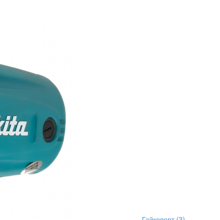
Гайковерт
(3)