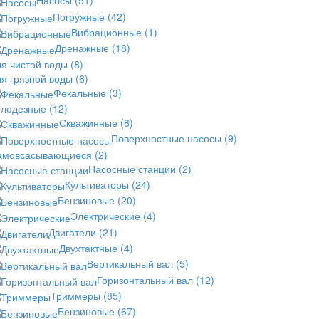
Насосы
(51)
Погружные
(42)
Вибрационные
(1)
Дренажные
(18)
ля чистой воды
(8)
ля грязной воды
(6)
Фекальные
(3)
олодезные
(12)
Скважинные
(8)
Поверхностные насосы
(9)
амовсасывающиеся
(2)
Насосные станции
(2)
Культиваторы
(24)
Бензиновые
(20)
Электрические
(4)
Двигатели
(21)
Двухтактные
(4)
Вертикальный вал
(5)
Горизонтальный вал
(12)
Триммеры
(85)
Бензиновые
(67)