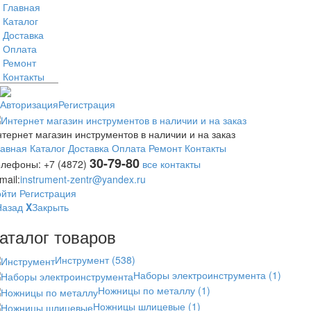
Главная
Каталог
Доставка
Оплата
Ремонт
Контакты
Авторизация
Регистрация
тернет магазин инструментов в наличии и на заказ
лавная
Каталог
Доставка
Оплата
Ремонт
Контакты
30-79-80
елефоны:
+7 (4872)
все контакты
mail:
instrument-zentr@yandex.ru
ойти
Регистрация
Назад
X
Закрыть
аталог товаров
Инструмент
(538)
Наборы электроинструмента
(1)
Ножницы по металлу
(1)
Ножницы шлицевые
(1)