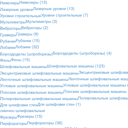
Нивелиры
(13)
Лазерные уровни
(13)
Уровни строительные
(7)
Мультиметры
(3)
Вибраторы
(2)
Граверы
(9)
Рубанки
(15)
Лобзики
(32)
Бороздоделы (штроборезы)
(4)
Фены
(15)
Шлифовальные машины
(123)
Эксцентриковые шлифов
Ленточные шлифовальные ма
Угловые шлифовальные машины
Плоские шлифовальные машины
Полировальные шлифов
Для шлифовки стен
(1)
озаично-шлифовальные
Фрезеры
(15)
Перфораторы
(36)