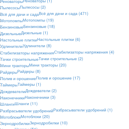
Реноваторы
(1)
Пылесосы
(2)
Всё для дачи и сада
(471)
Мотопомпы
(19)
Бензиновые
(18)
Дизельные
(1)
Настольные плитки
(6)
Удлинители
(8)
Стабилизаторы напряжения
(4)
Тачки строительные
(2)
Мини тракторы
(20)
Райдеры
(8)
Полив и орошение
(17)
Таймеры
(1)
Дождеватели
(2)
Наконечники
(3)
Шланги
(11)
Разбрасыватели удобрений
(1)
Мотоблоки
(20)
Зернодробилки
(10)