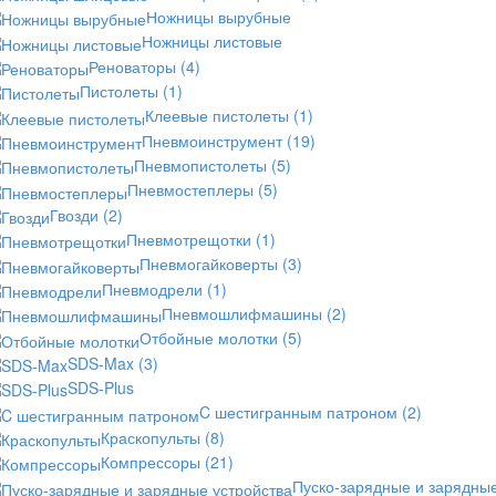
Ножницы вырубные
Ножницы листовые
Реноваторы
(4)
Пистолеты
(1)
Клеевые пистолеты
(1)
Пневмоинструмент
(19)
Пневмопистолеты
(5)
Пневмостеплеры
(5)
Гвозди
(2)
Пневмотрещотки
(1)
Пневмогайковерты
(3)
Пневмодрели
(1)
Пневмошлифмашины
(2)
Отбойные молотки
(5)
SDS-Max
(3)
SDS-Plus
C шестигранным патроном
(2)
Краскопульты
(8)
Компрессоры
(21)
Пуско-зарядные и зарядны