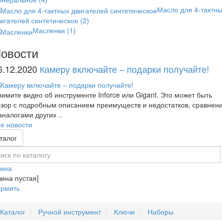
Масло для 4-тактн
игателей синтетическое
(2)
Масленки
(1)
овости
6.12.2020
Камеру включайте – подарки получайте!
имите видео об инструменте Inforce или Gigant. Это может быть
зор с подробным описанием преимуществ и недостатков, сравнен
аналогами других ..
е новости
талог
зина
зина пустая]
рмить
Каталог
Ручной инструмент
Ключи
Наборы