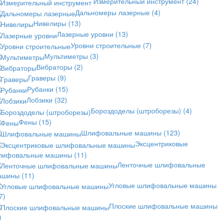
Измерительный инструмент
(24)
Дальномеры лазерные
(4)
Нивелиры
(13)
Лазерные уровни
(13)
Уровни строительные
(7)
Мультиметры
(3)
Вибраторы
(2)
Граверы
(9)
Рубанки
(15)
Лобзики
(32)
Бороздоделы (штроборезы)
(4)
Фены
(15)
Шлифовальные машины
(123)
Эксцентриковые
лифовальные машины
(11)
Ленточные шлифовальные
ашины
(11)
Угловые шлифовальные машины
7)
Плоские шлифовальные машины
)