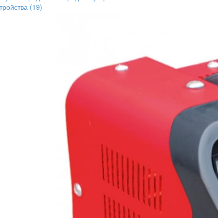
стройства
(19)