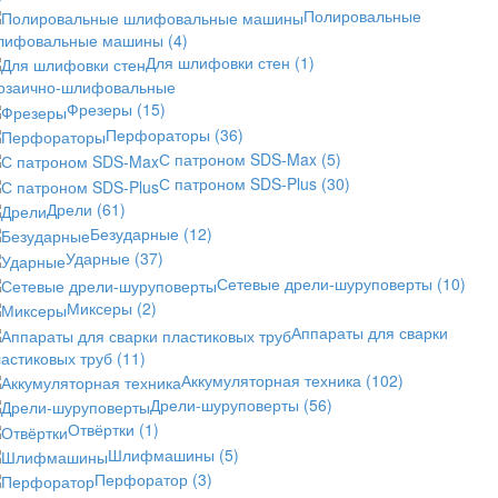
Полировальные
лифовальные машины
(4)
Для шлифовки стен
(1)
озаично-шлифовальные
Фрезеры
(15)
Перфораторы
(36)
С патроном SDS-Max
(5)
С патроном SDS-Plus
(30)
Дрели
(61)
Безударные
(12)
Ударные
(37)
Сетевые дрели-шуруповерты
(10)
Миксеры
(2)
Аппараты для сварки
астиковых труб
(11)
Аккумуляторная техника
(102)
Дрели-шуруповерты
(56)
Отвёртки
(1)
Шлифмашины
(5)
Перфоратор
(3)