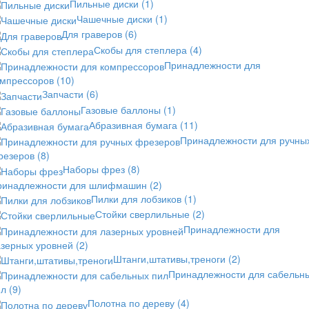
Пильные диски
(1)
Чашечные диски
(1)
Для граверов
(6)
Скобы для степлера
(4)
Принадлежности для
омпрессоров
(10)
Запчасти
(6)
Газовые баллоны
(1)
Абразивная бумага
(11)
Принадлежности для ручны
резеров
(8)
Наборы фрез
(8)
ринадлежности для шлифмашин
(2)
Пилки для лобзиков
(1)
Стойки сверлильные
(2)
Принадлежности для
азерных уровней
(2)
Штанги,штативы,треноги
(2)
Принадлежности для сабельн
ил
(9)
Полотна по дереву
(4)