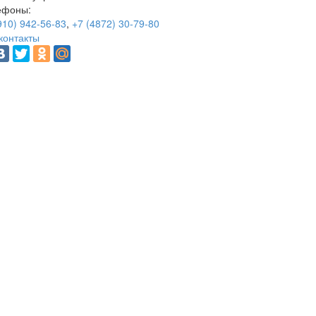
ефоны:
910) 942-56-83
,
+7 (4872) 30-79-80
контакты