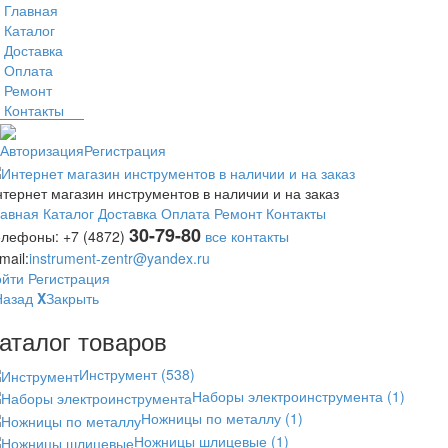
Главная
Каталог
Доставка
Оплата
Ремонт
Контакты
Авторизация
Регистрация
тернет магазин инструментов в наличии и на заказ
лавная
Каталог
Доставка
Оплата
Ремонт
Контакты
30-79-80
елефоны:
+7 (4872)
все контакты
mail:
instrument-zentr@yandex.ru
ойти
Регистрация
Назад
X
Закрыть
аталог товаров
Инструмент
(538)
Наборы электроинструмента
(1)
Ножницы по металлу
(1)
Ножницы шлицевые
(1)