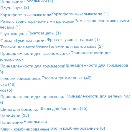
Полольники
(1)
Плуги
(2)
Картофеле-выкапыватели
(1)
Рамы с транспортивочными
олёсами
(1)
Грунтозацепы
(1)
Фреза «Гусиные лапки»
(1)
Тележки для мотоблоков
(2)
Принадлежности для
зонокосилок
Принадлежности для триммеров
3)
Головки триммерные
(42)
еска
(46)
ожи
(5)
Принадлежности для цепных пил
8)
Шины для бензопил
(35)
Цепи
(33)
Напильники
Ключи комбинированные
(6)