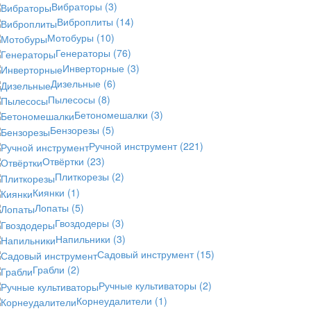
Вибраторы
(3)
Виброплиты
(14)
Мотобуры
(10)
Генераторы
(76)
Инверторные
(3)
Дизельные
(6)
Пылесосы
(8)
Бетономешалки
(3)
Бензорезы
(5)
Ручной инструмент
(221)
Отвёртки
(23)
Плиткорезы
(2)
Киянки
(1)
Лопаты
(5)
Гвоздодеры
(3)
Напильники
(3)
Садовый инструмент
(15)
Грабли
(2)
Ручные культиваторы
(2)
Корнеудалители
(1)