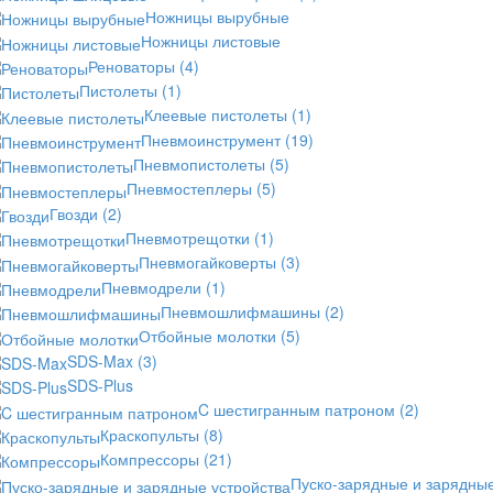
Ножницы вырубные
Ножницы листовые
Реноваторы
(4)
Пистолеты
(1)
Клеевые пистолеты
(1)
Пневмоинструмент
(19)
Пневмопистолеты
(5)
Пневмостеплеры
(5)
Гвозди
(2)
Пневмотрещотки
(1)
Пневмогайковерты
(3)
Пневмодрели
(1)
Пневмошлифмашины
(2)
Отбойные молотки
(5)
SDS-Max
(3)
SDS-Plus
C шестигранным патроном
(2)
Краскопульты
(8)
Компрессоры
(21)
Пуско-зарядные и зарядны