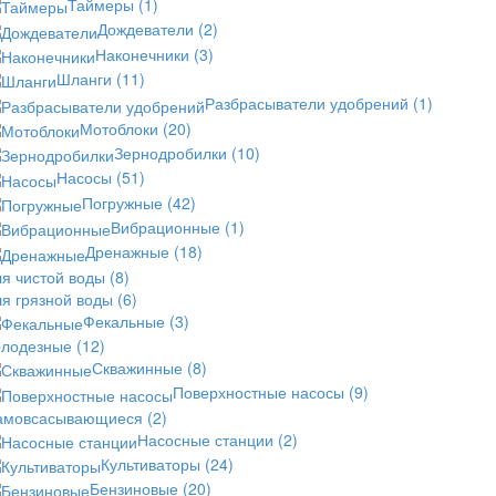
Таймеры
(1)
Дождеватели
(2)
Наконечники
(3)
Шланги
(11)
Разбрасыватели удобрений
(1)
Мотоблоки
(20)
Зернодробилки
(10)
Насосы
(51)
Погружные
(42)
Вибрационные
(1)
Дренажные
(18)
ля чистой воды
(8)
ля грязной воды
(6)
Фекальные
(3)
олодезные
(12)
Скважинные
(8)
Поверхностные насосы
(9)
амовсасывающиеся
(2)
Насосные станции
(2)
Культиваторы
(24)
Бензиновые
(20)