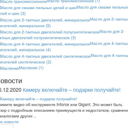
Масло трансмиссионное
(1)
Масло для смазки пильных
епей и шин
(3)
Масло для 2-тактны
вигателей, минеральное
(5)
Масло для 2-
ктных двигателей полусинтетическое
(3)
Масло для 4-тактны
вигателей, минеральное
(4)
Масло для 4-тактн
игателей синтетическое
(2)
Масленки
(1)
овости
6.12.2020
Камеру включайте – подарки получайте!
имите видео об инструменте Inforce или Gigant. Это может быть
зор с подробным описанием преимуществ и недостатков, сравнен
аналогами других ..
е новости