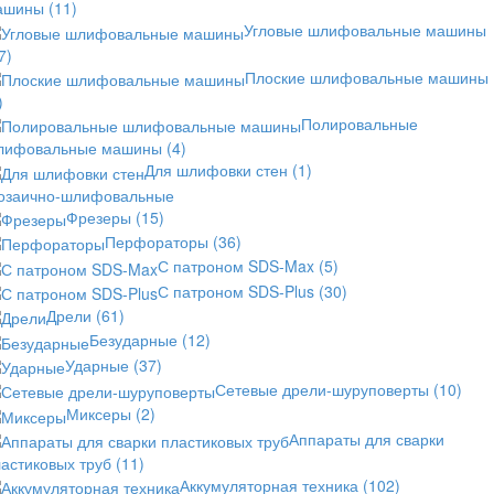
ашины
(11)
Угловые шлифовальные машины
7)
Плоские шлифовальные машины
)
Полировальные
лифовальные машины
(4)
Для шлифовки стен
(1)
озаично-шлифовальные
Фрезеры
(15)
Перфораторы
(36)
С патроном SDS-Max
(5)
С патроном SDS-Plus
(30)
Дрели
(61)
Безударные
(12)
Ударные
(37)
Сетевые дрели-шуруповерты
(10)
Миксеры
(2)
Аппараты для сварки
астиковых труб
(11)
Аккумуляторная техника
(102)