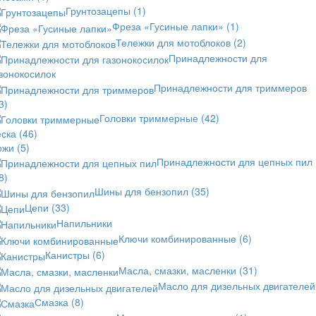
Грунтозацепы
(1)
Фреза «Гусиные лапки»
(1)
Тележки для мотоблоков
(2)
Принадлежности для
зонокосилок
Принадлежности для триммеров
3)
Головки триммерные
(42)
еска
(46)
ожи
(5)
Принадлежности для цепных пил
8)
Шины для бензопил
(35)
Цепи
(33)
Напильники
Ключи комбинированные
(6)
Канистры
(6)
Масла, смазки, масленки
(31)
Масло для дизельных двигателей
Смазка
(8)