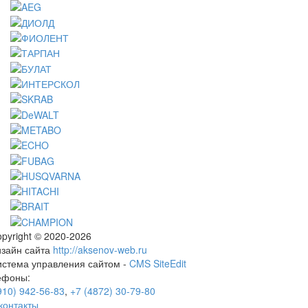
pyright © 2020-2026
изайн сайта
http://aksenov-web.ru
истема управления сайтом -
CMS SiteEdit
ефоны:
910) 942-56-83
,
+7 (4872) 30-79-80
контакты