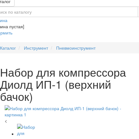
талог
зина
зина пустая]
рмить
Каталог
Инструмент
Пневмоинструмент
Набор для компрессора
Диолд ИП-1 (верхний
бачок)
<