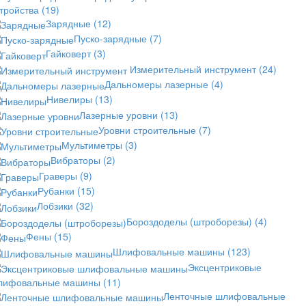
стройства
(19)
Зарядные
(12)
Пуско-зарядные
(7)
Гайковерт
(3)
Измерительный инструмент
(24)
Дальномеры лазерные
(4)
Нивелиры
(13)
Лазерные уровни
(13)
Уровни строительные
(7)
Мультиметры
(3)
Вибраторы
(2)
Граверы
(9)
Рубанки
(15)
Лобзики
(32)
Бороздоделы (штроборезы)
(4)
Фены
(15)
Шлифовальные машины
(123)
Эксцентриковые
лифовальные машины
(11)
Ленточные шлифовальные