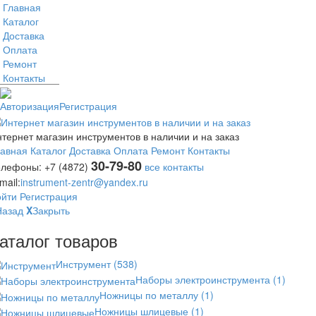
Главная
Каталог
Доставка
Оплата
Ремонт
Контакты
Авторизация
Регистрация
тернет магазин инструментов в наличии и на заказ
лавная
Каталог
Доставка
Оплата
Ремонт
Контакты
30-79-80
елефоны:
+7 (4872)
все контакты
mail:
instrument-zentr@yandex.ru
ойти
Регистрация
Назад
X
Закрыть
аталог товаров
Инструмент
(538)
Наборы электроинструмента
(1)
Ножницы по металлу
(1)
Ножницы шлицевые
(1)