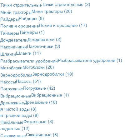
Тачки строительные
(2)
Мини тракторы
(20)
Райдеры
(8)
Полив и орошение
(17)
Таймеры
(1)
Дождеватели
(2)
Наконечники
(3)
Шланги
(11)
Разбрасыватели удобрений
(1)
Мотоблоки
(20)
Зернодробилки
(10)
Насосы
(51)
Погружные
(42)
Вибрационные
(1)
Дренажные
(18)
ля чистой воды
(8)
ля грязной воды
(6)
Фекальные
(3)
олодезные
(12)
Скважинные
(8)