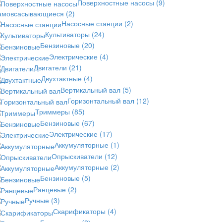
Поверхностные насосы
(9)
амовсасывающиеся
(2)
Насосные станции
(2)
Культиваторы
(24)
Бензиновые
(20)
Электрические
(4)
Двигатели
(21)
Двухтактные
(4)
Вертикальный вал
(5)
Горизонтальный вал
(12)
Триммеры
(85)
Бензиновые
(67)
Электрические
(17)
Аккумуляторные
(1)
Опрыскиватели
(12)
Аккумуляторные
(2)
Бензиновые
(5)
Ранцевые
(2)
Ручные
(3)
Скарификаторы
(4)