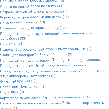
Перьевые сверла
(13)
Сверла по стеклу
(11)
Патроны ключевые
(1)
Коронки для дрели
(31)
По металлу
(18)
По керамограниту
(13)
Принадлежности для
уруповёртов
(33)
Биты
(31)
Патроны быстрозажимные
(1)
Стойки для болгарок
(2)
Принадлежности для мотопомп
Принадлежности к мойкам
Принадлежности
я культиваторов и мотоблоков
(10)
Окучники
(1)
Полольники
(1)
Плуги
(2)
Картофеле-выкапыватели
(1)
Рамы с транспортивочными
олёсами
(1)