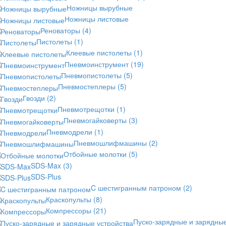
Ножницы вырубные
Ножницы листовые
Реноваторы
(4)
Пистолеты
(1)
Клеевые пистолеты
(1)
Пневмоинструмент
(19)
Пневмопистолеты
(5)
Пневмостеплеры
(5)
Гвозди
(2)
Пневмотрещотки
(1)
Пневмогайковерты
(3)
Пневмодрели
(1)
Пневмошлифмашины
(2)
Отбойные молотки
(5)
SDS-Max
(3)
SDS-Plus
C шестигранным патроном
(2)
Краскопульты
(8)
Компрессоры
(21)
Пуско-зарядные и зарядны