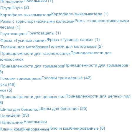
Полольники
(1)
Плуги
(2)
Картофеле-выкапыватели
(1)
Рамы с транспортивочными
олёсами
(1)
Грунтозацепы
(1)
Фреза «Гусиные лапки»
(1)
Тележки для мотоблоков
(2)
Принадлежности для
зонокосилок
Принадлежности для триммеров
3)
Головки триммерные
(42)
еска
(46)
ожи
(5)
Принадлежности для цепных пил
8)
Шины для бензопил
(35)
Цепи
(33)
Напильники
Ключи комбинированные
(6)