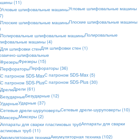
ашины
(11)
Угловые шлифовальные машины
7)
Плоские шлифовальные машины
)
Полировальные
лифовальные машины
(4)
Для шлифовки стен
(1)
озаично-шлифовальные
Фрезеры
(15)
Перфораторы
(36)
С патроном SDS-Max
(5)
С патроном SDS-Plus
(30)
Дрели
(61)
Безударные
(12)
Ударные
(37)
Сетевые дрели-шуруповерты
(10)
Миксеры
(2)
Аппараты для сварки
астиковых труб
(11)
Аккумуляторная техника
(102)