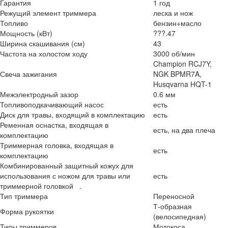
Гарантия
1 год
Режущий элемент триммера
леска и нож
Топливо
бензин+масло
Мощность (кВт)
???.47
Ширина скашивания (см)
43
Частота на холостом ходу
3000 об/мин
Champion RCJ7Y,
Свеча зажигания
NGK BPMR7A,
Husqvarna HQT-1
Межэлектродный зазор
0.6 мм
Топливоподкачивающий насос
есть
Диск для травы, входящий в комплектацию
есть
Ременная оснастка, входящая в
есть, на два плеча
комплектацию
Триммерная головка, входящая в
есть
комплектацию
Комбинированный защитный кожух для
использования с ножом для травы или
есть
триммерной головкой .
Тип триммера
Переносной
Т-образная
Форма рукоятки
(велосипедная)
Типы триммеров
Мотокоса