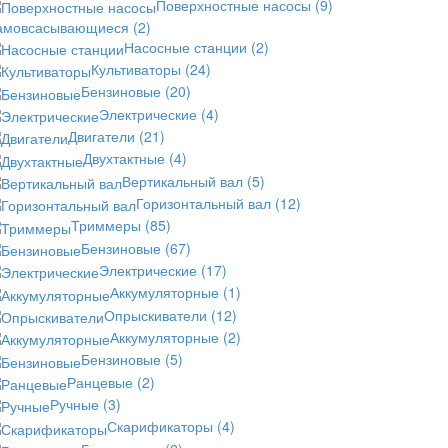
Поверхностные насосы
(9)
амовсасывающиеся
(2)
Насосные станции
(2)
Культиваторы
(24)
Бензиновые
(20)
Электрические
(4)
Двигатели
(21)
Двухтактные
(4)
Вертикальный вал
(5)
Горизонтальный вал
(12)
Триммеры
(85)
Бензиновые
(67)
Электрические
(17)
Аккумуляторные
(1)
Опрыскиватели
(12)
Аккумуляторные
(2)
Бензиновые
(5)
Ранцевые
(2)
Ручные
(3)
Скарификаторы
(4)