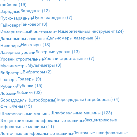
стройства
(19)
Зарядные
(12)
Пуско-зарядные
(7)
Гайковерт
(3)
Измерительный инструмент
(24)
Дальномеры лазерные
(4)
Нивелиры
(13)
Лазерные уровни
(13)
Уровни строительные
(7)
Мультиметры
(3)
Вибраторы
(2)
Граверы
(9)
Рубанки
(15)
Лобзики
(32)
Бороздоделы (штроборезы)
(4)
Фены
(15)
Шлифовальные машины
(123)
Эксцентриковые
лифовальные машины
(11)
Ленточные шлифовальные