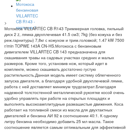
>
Мотокоса VILLARTEC CB R143 Триммерная головка, пильный
диск 2 z, лямка двухплечевая 41.5 см3; 7kg (без кожуха и без
реж.гарнитуры) 7,8кг с кожухом и трим.головкой; 1.47 kW 7500
r/min TOPWE 143A CN-HS.Мотокоса с бензиновым
дивигателем VILLARTEC CB 143 предназначена для
скашивания травы на садовых участках средних и малых
размеров. Кроме того, установив нож, который идет в
комплекте, можно скашивать достаточно густую
растительность.Данная модель имеет систему облегченного
запуска двигателя, а благодаря удобной двухплечевой лямке,
работа с ней доставляет минимум трудозатрат.Благодаря
надежной толстостенной металлической рукоятке косой очень
удобно управлять при работе на открытых площадях и
выполнять высокоамплитудные размашистые движения. Коса
работает на топливной смеси из масла для двухтактных
двигателей и бензина АИ 92 в соотношении 40:1. К одному
литру бензина необходимо добавить 25 мл масла. Такое
соотношение является самым оптимальным для эффективной