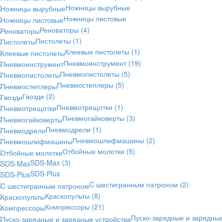
Ножницы вырубные
Ножницы листовые
Реноваторы
(4)
Пистолеты
(1)
Клеевые пистолеты
(1)
Пневмоинструмент
(19)
Пневмопистолеты
(5)
Пневмостеплеры
(5)
Гвозди
(2)
Пневмотрещотки
(1)
Пневмогайковерты
(3)
Пневмодрели
(1)
Пневмошлифмашины
(2)
Отбойные молотки
(5)
SDS-Max
(3)
SDS-Plus
C шестигранным патроном
(2)
Краскопульты
(8)
Компрессоры
(21)
Пуско-зарядные и зарядны