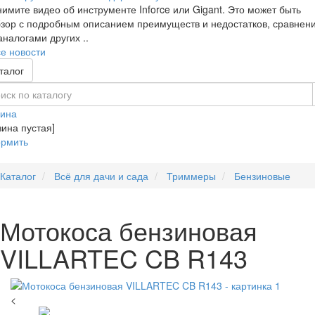
имите видео об инструменте Inforce или Gigant. Это может быть
зор с подробным описанием преимуществ и недостатков, сравнен
аналогами других ..
е новости
талог
зина
зина пустая]
рмить
Каталог
Всё для дачи и сада
Триммеры
Бензиновые
Мотокоса бензиновая
VILLARTEC CB R143
<