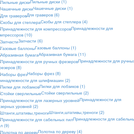
Пильные диски
(1)
Чашечные диски
(1)
Для граверов
(6)
Скобы для степлера
(4)
Принадлежности для
омпрессоров
(10)
Запчасти
(6)
Газовые баллоны
(1)
Абразивная бумага
(11)
Принадлежности для ручны
резеров
(8)
Наборы фрез
(8)
ринадлежности для шлифмашин
(2)
Пилки для лобзиков
(1)
Стойки сверлильные
(2)
Принадлежности для
азерных уровней
(2)
Штанги,штативы,треноги
(2)
Принадлежности для сабельн
ил
(9)
Полотна по дереву
(4)