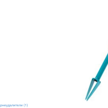
орнеудалители
(1)