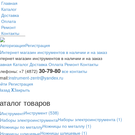
Главная
Каталог
Доставка
Оплата
Ремонт
Контакты
Авторизация
Регистрация
тернет магазин инструментов в наличии и на заказ
лавная
Каталог
Доставка
Оплата
Ремонт
Контакты
30-79-80
елефоны:
+7 (4872)
все контакты
mail:
instrument-zentr@yandex.ru
ойти
Регистрация
Назад
X
Закрыть
аталог товаров
Инструмент
(538)
Наборы электроинструмента
(1)
Ножницы по металлу
(1)
Ножницы шлицевые
(1)