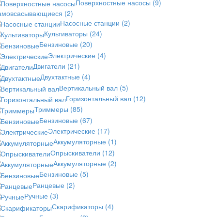
Поверхностные насосы
(9)
амовсасывающиеся
(2)
Насосные станции
(2)
Культиваторы
(24)
Бензиновые
(20)
Электрические
(4)
Двигатели
(21)
Двухтактные
(4)
Вертикальный вал
(5)
Горизонтальный вал
(12)
Триммеры
(85)
Бензиновые
(67)
Электрические
(17)
Аккумуляторные
(1)
Опрыскиватели
(12)
Аккумуляторные
(2)
Бензиновые
(5)
Ранцевые
(2)
Ручные
(3)
Скарификаторы
(4)