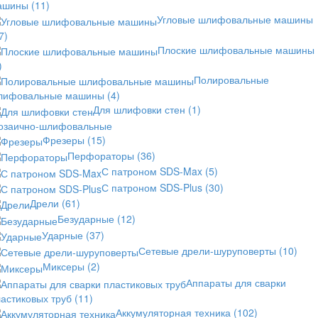
ашины
(11)
Угловые шлифовальные машины
7)
Плоские шлифовальные машины
)
Полировальные
лифовальные машины
(4)
Для шлифовки стен
(1)
озаично-шлифовальные
Фрезеры
(15)
Перфораторы
(36)
С патроном SDS-Max
(5)
С патроном SDS-Plus
(30)
Дрели
(61)
Безударные
(12)
Ударные
(37)
Сетевые дрели-шуруповерты
(10)
Миксеры
(2)
Аппараты для сварки
астиковых труб
(11)
Аккумуляторная техника
(102)