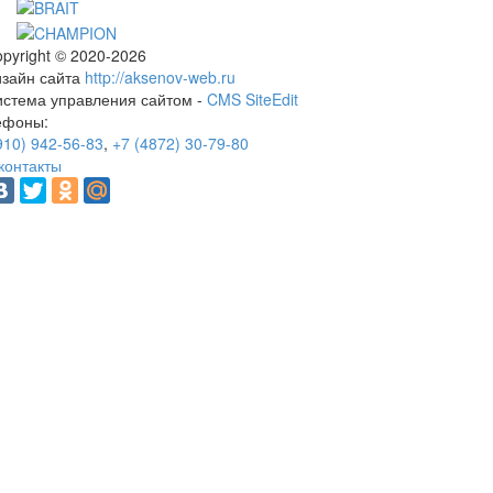
pyright © 2020-2026
изайн сайта
http://aksenov-web.ru
истема управления сайтом -
CMS SiteEdit
ефоны:
910) 942-56-83
,
+7 (4872) 30-79-80
контакты