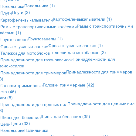
Полольники
(1)
Плуги
(2)
Картофеле-выкапыватели
(1)
Рамы с транспортивочными
олёсами
(1)
Грунтозацепы
(1)
Фреза «Гусиные лапки»
(1)
Тележки для мотоблоков
(2)
Принадлежности для
зонокосилок
Принадлежности для триммеров
3)
Головки триммерные
(42)
еска
(46)
ожи
(5)
Принадлежности для цепных пил
8)
Шины для бензопил
(35)
Цепи
(33)
Напильники