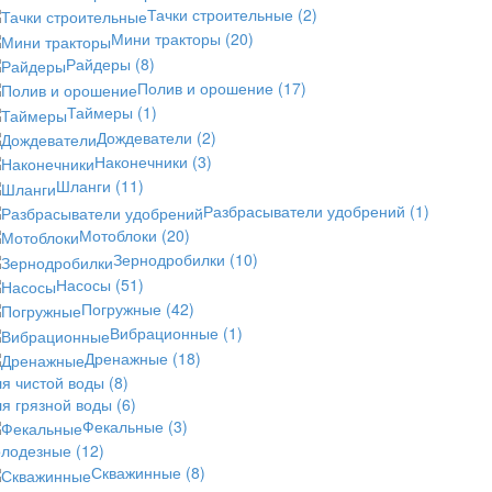
Тачки строительные
(2)
Мини тракторы
(20)
Райдеры
(8)
Полив и орошение
(17)
Таймеры
(1)
Дождеватели
(2)
Наконечники
(3)
Шланги
(11)
Разбрасыватели удобрений
(1)
Мотоблоки
(20)
Зернодробилки
(10)
Насосы
(51)
Погружные
(42)
Вибрационные
(1)
Дренажные
(18)
ля чистой воды
(8)
ля грязной воды
(6)
Фекальные
(3)
олодезные
(12)
Скважинные
(8)