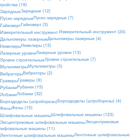
стройства
(19)
Зарядные
(12)
Пуско-зарядные
(7)
Гайковерт
(3)
Измерительный инструмент
(24)
Дальномеры лазерные
(4)
Нивелиры
(13)
Лазерные уровни
(13)
Уровни строительные
(7)
Мультиметры
(3)
Вибраторы
(2)
Граверы
(9)
Рубанки
(15)
Лобзики
(32)
Бороздоделы (штроборезы)
(4)
Фены
(15)
Шлифовальные машины
(123)
Эксцентриковые
лифовальные машины
(11)
Ленточные шлифовальные