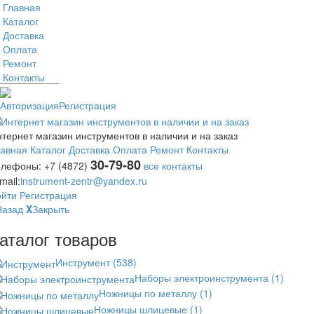
Главная
Каталог
Доставка
Оплата
Ремонт
Контакты
Авторизация
Регистрация
тернет магазин инструментов в наличии и на заказ
лавная
Каталог
Доставка
Оплата
Ремонт
Контакты
30-79-80
елефоны:
+7 (4872)
все контакты
mail:
instrument-zentr@yandex.ru
ойти
Регистрация
Назад
X
Закрыть
аталог товаров
Инструмент
(538)
Наборы электроинструмента
(1)
Ножницы по металлу
(1)
Ножницы шлицевые
(1)