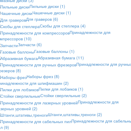
лмазные диски
(3)
Пильные диски
(1)
Чашечные диски
(1)
Для граверов
(6)
Скобы для степлера
(4)
Принадлежности для
омпрессоров
(10)
Запчасти
(6)
Газовые баллоны
(1)
Абразивная бумага
(11)
Принадлежности для ручны
резеров
(8)
Наборы фрез
(8)
ринадлежности для шлифмашин
(2)
Пилки для лобзиков
(1)
Стойки сверлильные
(2)
Принадлежности для
азерных уровней
(2)
Штанги,штативы,треноги
(2)
Принадлежности для сабельн
ил
(9)