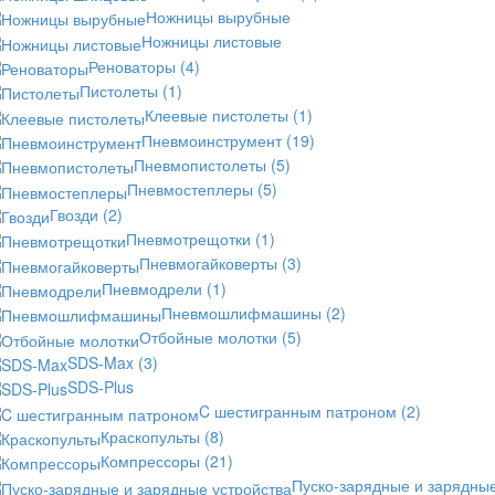
Ножницы вырубные
Ножницы листовые
Реноваторы
(4)
Пистолеты
(1)
Клеевые пистолеты
(1)
Пневмоинструмент
(19)
Пневмопистолеты
(5)
Пневмостеплеры
(5)
Гвозди
(2)
Пневмотрещотки
(1)
Пневмогайковерты
(3)
Пневмодрели
(1)
Пневмошлифмашины
(2)
Отбойные молотки
(5)
SDS-Max
(3)
SDS-Plus
C шестигранным патроном
(2)
Краскопульты
(8)
Компрессоры
(21)
Пуско-зарядные и зарядны