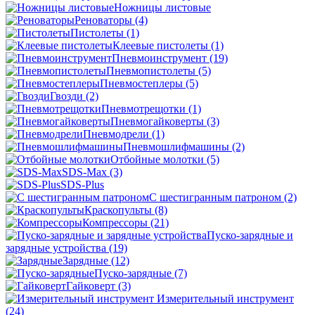
Ножницы листовые
Реноваторы
(4)
Пистолеты
(1)
Клеевые пистолеты
(1)
Пневмоинструмент
(19)
Пневмопистолеты
(5)
Пневмостеплеры
(5)
Гвозди
(2)
Пневмотрещотки
(1)
Пневмогайковерты
(3)
Пневмодрели
(1)
Пневмошлифмашины
(2)
Отбойные молотки
(5)
SDS-Max
(3)
SDS-Plus
C шестигранным патроном
(2)
Краскопульты
(8)
Компрессоры
(21)
Пуско-зарядные и
зарядные устройства
(19)
Зарядные
(12)
Пуско-зарядные
(7)
Гайковерт
(3)
Измерительный инструмент
(24)