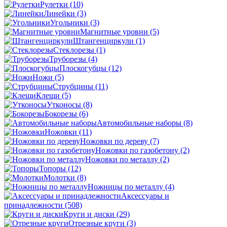
Рулетки
(10)
Линейки
(3)
Угольники
(3)
Магнитные уровни
(5)
Штангенциркули
(1)
Стеклорезы
(1)
Труборезы
(4)
Плоскогубцы
(12)
Ножи
(5)
Струбцины
(11)
Клещи
(5)
Утконосы
(8)
Бокорезы
(6)
Автомобильные наборы
(8)
Ножовки
(11)
Ножовки по дереву
(7)
Ножовки по газобетону
(2)
Ножовки по металлу
(2)
Топоры
(12)
Молотки
(8)
Ножницы по металлу
(4)
Аксессуары и
принадлежности
(508)
Круги и диски
(29)
Отрезные круги
(3)