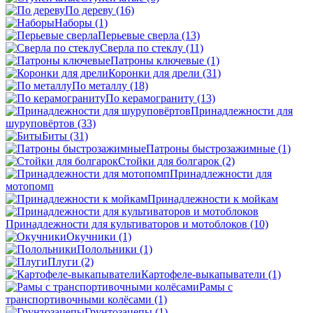
По дереву
(16)
Наборы
(1)
Перьевые сверла
(13)
Сверла по стеклу
(11)
Патроны ключевые
(1)
Коронки для дрели
(31)
По металлу
(18)
По керамограниту
(13)
Принадлежности для
шуруповёртов
(33)
Биты
(31)
Патроны быстрозажимные
(1)
Стойки для болгарок
(2)
Принадлежности для
мотопомп
Принадлежности к мойкам
Принадлежности для культиваторов и мотоблоков
(10)
Окучники
(1)
Полольники
(1)
Плуги
(2)
Картофеле-выкапыватели
(1)
Рамы с
транспортивочными колёсами
(1)
Грунтозацепы
(1)