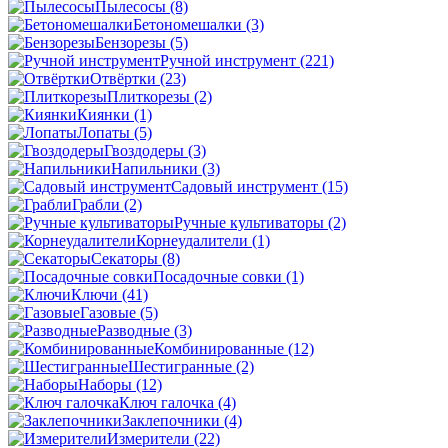
Пылесосы
(8)
Бетономешалки
(3)
Бензорезы
(5)
Ручной инструмент
(221)
Отвёртки
(23)
Плиткорезы
(2)
Киянки
(1)
Лопаты
(5)
Гвоздодеры
(3)
Напильники
(3)
Садовый инструмент
(15)
Грабли
(2)
Ручные культиваторы
(2)
Корнеудалители
(1)
Секаторы
(8)
Посадочные совки
(1)
Ключи
(41)
Газовые
(5)
Разводные
(3)
Комбинированные
(12)
Шестигранные
(2)
Наборы
(12)
Ключ галочка
(4)
Заклепочники
(4)
Измерители
(22)