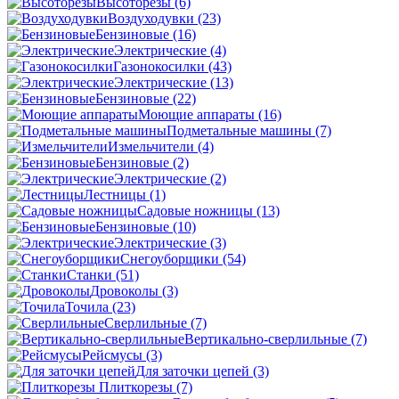
Высоторезы
(6)
Воздуходувки
(23)
Бензиновые
(16)
Электрические
(4)
Газонокосилки
(43)
Электрические
(13)
Бензиновые
(22)
Моющие аппараты
(16)
Подметальные машины
(7)
Измельчители
(4)
Бензиновые
(2)
Электрические
(2)
Лестницы
(1)
Садовые ножницы
(13)
Бензиновые
(10)
Электрические
(3)
Снегоуборщики
(54)
Станки
(51)
Дровоколы
(3)
Точила
(23)
Сверлильные
(7)
Вертикально-сверлильные
(7)
Рейсмусы
(3)
Для заточки цепей
(3)
Плиткорезы
(7)