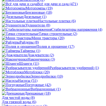
Всё для дачи и сада
(471)
Мотопомпы
(19)
Бензиновые
(18)
Дизельные
(1)
Настольные плитки
(6)
Удлинители
(8)
Стабилизаторы напряжения
(4)
Тачки строительные
(2)
Мини тракторы
(20)
Райдеры
(8)
Полив и орошение
(17)
Таймеры
(1)
Дождеватели
(2)
Наконечники
(3)
Шланги
(11)
Разбрасыватели удобрений
(1)
Мотоблоки
(20)
Зернодробилки
(10)
Насосы
(51)
Погружные
(42)
Вибрационные
(1)
Дренажные
(18)
Для чистой воды
(8)
Для грязной воды
(6)