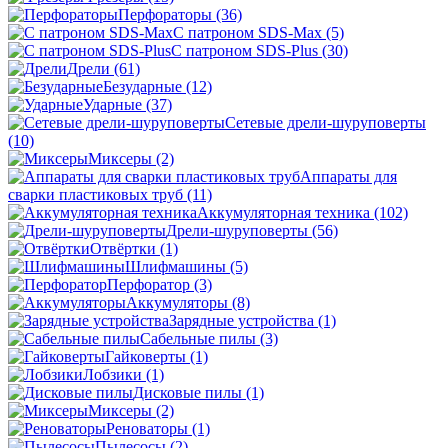
Перфораторы
(36)
С патроном SDS-Max
(5)
С патроном SDS-Plus
(30)
Дрели
(61)
Безударные
(12)
Ударные
(37)
Сетевые дрели-шуруповерты
(10)
Миксеры
(2)
Аппараты для
сварки пластиковых труб
(11)
Аккумуляторная техника
(102)
Дрели-шуруповерты
(56)
Отвёртки
(1)
Шлифмашины
(5)
Перфоратор
(3)
Аккумуляторы
(8)
Зарядные устройства
(1)
Сабельные пилы
(3)
Гайковерты
(1)
Лобзики
(1)
Дисковые пилы
(1)
Миксеры
(2)
Реноваторы
(1)
Пылесосы
(2)