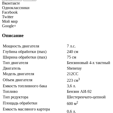
Вконтакте
Одноклассники
Facebook
Twitter
Мой мир
Google+
Описание
Мощность двигателя
7 л.с.
Глубина обработки (max)
240 см
Ширина обработки (max)
75 см
Тип двигателя
Бензиновый 4-х тактный
Двигатель
Sheneray
Модель двигателя
212CC
3
Объем двигателя
223 см
Емкость топливного бака
3,6 л.
Топливо
Бензин АИ-92
Тип редуктора
Шестеренчато-цепной
2
Площадь обработки
600 м
Емкость масляного картера
0,6 л.