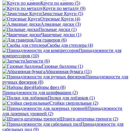
Круги по камню
(5)
Круги по металлу
(9)
Зачистные Круги
(5)
Отрезные Круги
(4)
Алмазные диски
(3)
Пильные диски
(1)
Чашечные диски
(1)
Для граверов
(6)
Скобы для степлера
(4)
Принадлежности для
компрессоров
(10)
Запчасти
(6)
Газовые баллоны
(1)
Абразивная бумага
(11)
Принадлежности для
ручных фрезеров
(8)
Наборы фрез
(8)
Принадлежности для шлифмашин
(2)
Пилки для лобзиков
(1)
Стойки сверлильные
(2)
Принадлежности
для лазерных уровней
(2)
Штанги,штативы,треноги
(2)
Принадлежности для
сабельных пил
(9)