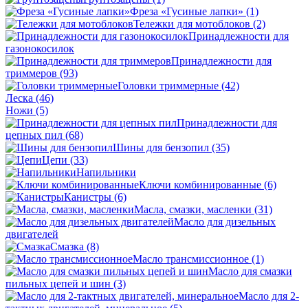
Фреза «Гусиные лапки»
(1)
Тележки для мотоблоков
(2)
Принадлежности для
газонокосилок
Принадлежности для
триммеров
(93)
Головки триммерные
(42)
Леска
(46)
Ножи
(5)
Принадлежности для
цепных пил
(68)
Шины для бензопил
(35)
Цепи
(33)
Напильники
Ключи комбинированные
(6)
Канистры
(6)
Масла, смазки, масленки
(31)
Масло для дизельных
двигателей
Смазка
(8)
Масло трансмиссионное
(1)
Масло для смазки
пильных цепей и шин
(3)
Масло для 2-