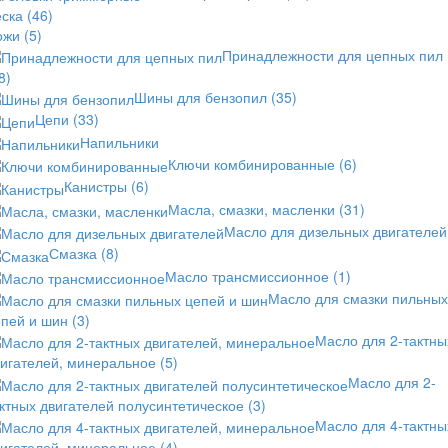
еска
(46)
ожи
(5)
Принадлежности для цепных пил
8)
Шины для бензопил
(35)
Цепи
(33)
Напильники
Ключи комбинированные
(6)
Канистры
(6)
Масла, смазки, масленки
(31)
Масло для дизельных двигателей
Смазка
(8)
Масло трансмиссионное
(1)
Масло для смазки пильных
епей и шин
(3)
Масло для 2-тактны
вигателей, минеральное
(5)
Масло для 2-
ктных двигателей полусинтетическое
(3)
Масло для 4-тактны
вигателей, минеральное
(4)