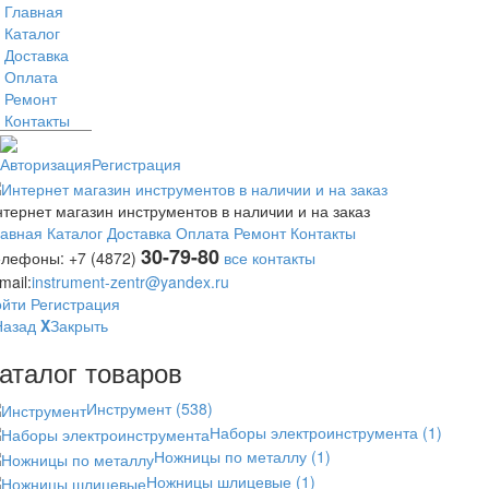
Главная
Каталог
Доставка
Оплата
Ремонт
Контакты
Авторизация
Регистрация
тернет магазин инструментов в наличии и на заказ
лавная
Каталог
Доставка
Оплата
Ремонт
Контакты
30-79-80
елефоны:
+7 (4872)
все контакты
mail:
instrument-zentr@yandex.ru
ойти
Регистрация
Назад
X
Закрыть
аталог товаров
Инструмент
(538)
Наборы электроинструмента
(1)
Ножницы по металлу
(1)
Ножницы шлицевые
(1)