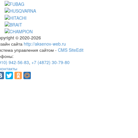
pyright © 2020-2026
изайн сайта
http://aksenov-web.ru
истема управления сайтом -
CMS SiteEdit
ефоны:
910) 942-56-83
,
+7 (4872) 30-79-80
контакты