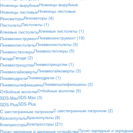
Ножницы вырубные
Ножницы листовые
Реноваторы
(4)
Пистолеты
(1)
Клеевые пистолеты
(1)
Пневмоинструмент
(19)
Пневмопистолеты
(5)
Пневмостеплеры
(5)
Гвозди
(2)
Пневмотрещотки
(1)
Пневмогайковерты
(3)
Пневмодрели
(1)
Пневмошлифмашины
(2)
Отбойные молотки
(5)
SDS-Max
(3)
SDS-Plus
C шестигранным патроном
(2)
Краскопульты
(8)
Компрессоры
(21)
Пуско-зарядные и зарядны