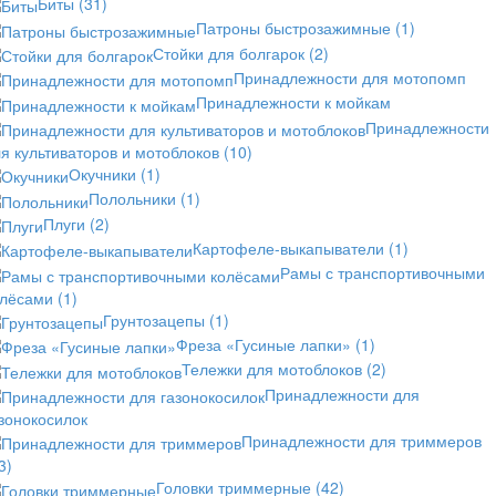
Биты
(31)
Патроны быстрозажимные
(1)
Стойки для болгарок
(2)
Принадлежности для мотопомп
Принадлежности к мойкам
Принадлежности
я культиваторов и мотоблоков
(10)
Окучники
(1)
Полольники
(1)
Плуги
(2)
Картофеле-выкапыватели
(1)
Рамы с транспортивочными
олёсами
(1)
Грунтозацепы
(1)
Фреза «Гусиные лапки»
(1)
Тележки для мотоблоков
(2)
Принадлежности для
зонокосилок
Принадлежности для триммеров
3)
Головки триммерные
(42)