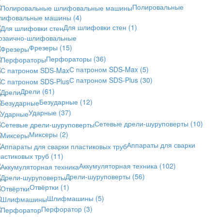
Полировальные
лифовальные машины
(4)
Для шлифовки стен
(1)
озаично-шлифовальные
Фрезеры
(15)
Перфораторы
(36)
С патроном SDS-Max
(5)
С патроном SDS-Plus
(30)
Дрели
(61)
Безударные
(12)
Ударные
(37)
Сетевые дрели-шуруповерты
(10)
Миксеры
(2)
Аппараты для сварки
астиковых труб
(11)
Аккумуляторная техника
(102)
Дрели-шуруповерты
(56)
Отвёртки
(1)
Шлифмашины
(5)
Перфоратор
(3)