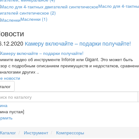
Масло для 4-тактн
игателей синтетическое
(2)
Масленки
(1)
овости
6.12.2020
Камеру включайте – подарки получайте!
имите видео об инструменте Inforce или Gigant. Это может быть
зор с подробным описанием преимуществ и недостатков, сравнен
аналогами других ..
е новости
талог
зина
зина пустая]
рмить
Каталог
Инструмент
Компрессоры