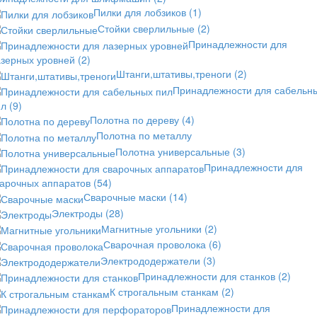
Пилки для лобзиков
(1)
Стойки сверлильные
(2)
Принадлежности для
азерных уровней
(2)
Штанги,штативы,треноги
(2)
Принадлежности для сабельн
ил
(9)
Полотна по дереву
(4)
Полотна по металлу
Полотна универсальные
(3)
Принадлежности для
варочных аппаратов
(54)
Сварочные маски
(14)
Электроды
(28)
Магнитные угольники
(2)
Сварочная проволока
(6)
Электрододержатели
(3)
Принадлежности для станков
(2)
К строгальным станкам
(2)
Принадлежности для