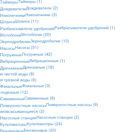
Таймеры
(1)
Дождеватели
(2)
Наконечники
(3)
Шланги
(11)
Разбрасыватели удобрений
(1)
Мотоблоки
(20)
Зернодробилки
(10)
Насосы
(51)
Погружные
(42)
Вибрационные
(1)
Дренажные
(18)
ля чистой воды
(8)
ля грязной воды
(6)
Фекальные
(3)
олодезные
(12)
Скважинные
(8)
Поверхностные насосы
(9)
амовсасывающиеся
(2)
Насосные станции
(2)
Культиваторы
(24)
Бензиновые
(20)