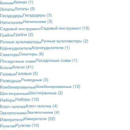
Киянки
(1)
Лопаты
(5)
Гвоздодеры
(3)
Напильники
(3)
Садовый инструмент
(15)
Грабли
(2)
Ручные культиваторы
(2)
Корнеудалители
(1)
Секаторы
(8)
Посадочные совки
(1)
Ключи
(41)
Газовые
(5)
Разводные
(3)
Комбинированные
(12)
Шестигранные
(2)
Наборы
(12)
Ключ галочка
(4)
Заклепочники
(4)
Измерители
(22)
Рулетки
(10)