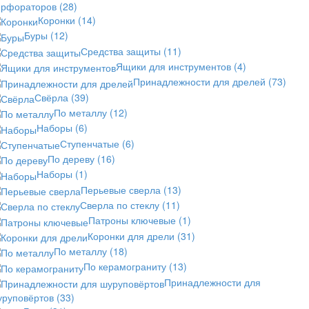
ерфораторов
(28)
Коронки
(14)
Буры
(12)
Средства защиты
(11)
Ящики для инструментов
(4)
Принадлежности для дрелей
(73)
Свёрла
(39)
По металлу
(12)
Наборы
(6)
Ступенчатые
(6)
По дереву
(16)
Наборы
(1)
Перьевые сверла
(13)
Сверла по стеклу
(11)
Патроны ключевые
(1)
Коронки для дрели
(31)
По металлу
(18)
По керамограниту
(13)
Принадлежности для
уруповёртов
(33)