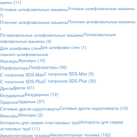
ашины
(11)
Угловые шлифовальные машины
7)
Плоские шлифовальные машины
)
Полировальные
лифовальные машины
(4)
Для шлифовки стен
(1)
озаично-шлифовальные
Фрезеры
(15)
Перфораторы
(36)
С патроном SDS-Max
(5)
С патроном SDS-Plus
(30)
Дрели
(61)
Безударные
(12)
Ударные
(37)
Сетевые дрели-шуруповерты
(10)
Миксеры
(2)
Аппараты для сварки
астиковых труб
(11)
Аккумуляторная техника
(102)