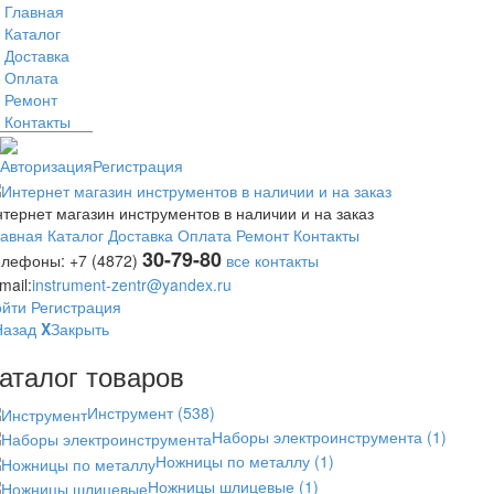
Главная
Каталог
Доставка
Оплата
Ремонт
Контакты
Авторизация
Регистрация
тернет магазин инструментов в наличии и на заказ
лавная
Каталог
Доставка
Оплата
Ремонт
Контакты
30-79-80
елефоны:
+7 (4872)
все контакты
mail:
instrument-zentr@yandex.ru
ойти
Регистрация
Назад
X
Закрыть
аталог товаров
Инструмент
(538)
Наборы электроинструмента
(1)
Ножницы по металлу
(1)
Ножницы шлицевые
(1)