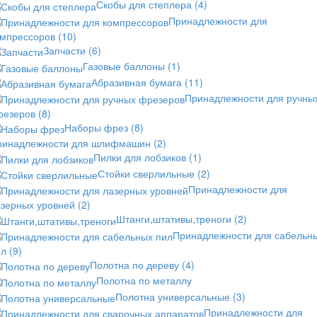
Скобы для степлера
(4)
Принадлежности для
омпрессоров
(10)
Запчасти
(6)
Газовые баллоны
(1)
Абразивная бумага
(11)
Принадлежности для ручны
резеров
(8)
Наборы фрез
(8)
ринадлежности для шлифмашин
(2)
Пилки для лобзиков
(1)
Стойки сверлильные
(2)
Принадлежности для
азерных уровней
(2)
Штанги,штативы,треноги
(2)
Принадлежности для сабельн
ил
(9)
Полотна по дереву
(4)
Полотна по металлу
Полотна универсальные
(3)
Принадлежности для