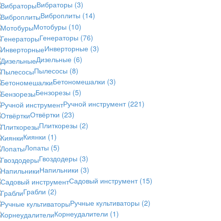
Вибраторы
(3)
Виброплиты
(14)
Мотобуры
(10)
Генераторы
(76)
Инверторные
(3)
Дизельные
(6)
Пылесосы
(8)
Бетономешалки
(3)
Бензорезы
(5)
Ручной инструмент
(221)
Отвёртки
(23)
Плиткорезы
(2)
Киянки
(1)
Лопаты
(5)
Гвоздодеры
(3)
Напильники
(3)
Садовый инструмент
(15)
Грабли
(2)
Ручные культиваторы
(2)
Корнеудалители
(1)