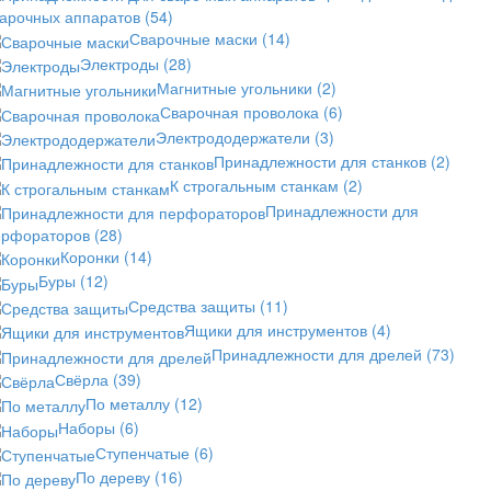
варочных аппаратов
(54)
Сварочные маски
(14)
Электроды
(28)
Магнитные угольники
(2)
Сварочная проволока
(6)
Электрододержатели
(3)
Принадлежности для станков
(2)
К строгальным станкам
(2)
Принадлежности для
ерфораторов
(28)
Коронки
(14)
Буры
(12)
Средства защиты
(11)
Ящики для инструментов
(4)
Принадлежности для дрелей
(73)
Свёрла
(39)
По металлу
(12)
Наборы
(6)
Ступенчатые
(6)
По дереву
(16)