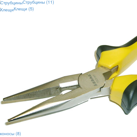
Струбцины
(11)
Клещи
(5)
тконосы
(8)