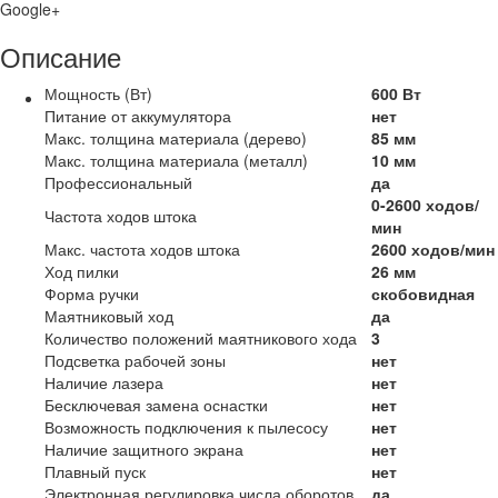
Google+
Описание
Мощность (Вт)
600 Вт
Питание от аккумулятора
нет
Макс. толщина материала (дерево)
85 мм
Макс. толщина материала (металл)
10 мм
Профессиональный
да
0-2600 ходов/
Частота ходов штока
мин
Макс. частота ходов штока
2600 ходов/мин
Ход пилки
26 мм
Форма ручки
скобовидная
Маятниковый ход
да
Количество положений маятникового хода
3
Подсветка рабочей зоны
нет
Наличие лазера
нет
Бесключевая замена оснастки
нет
Возможность подключения к пылесосу
нет
Наличие защитного экрана
нет
Плавный пуск
нет
Электронная регулировка числа оборотов
да