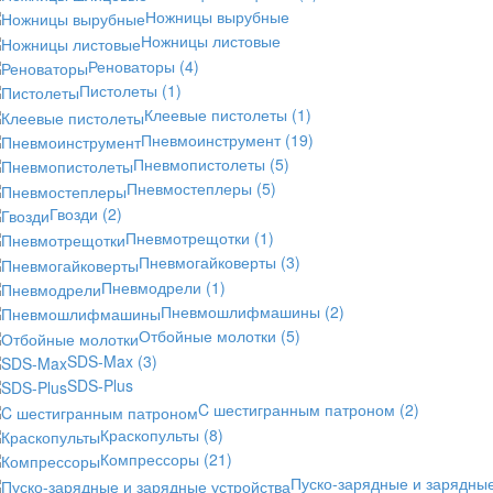
Ножницы вырубные
Ножницы листовые
Реноваторы
(4)
Пистолеты
(1)
Клеевые пистолеты
(1)
Пневмоинструмент
(19)
Пневмопистолеты
(5)
Пневмостеплеры
(5)
Гвозди
(2)
Пневмотрещотки
(1)
Пневмогайковерты
(3)
Пневмодрели
(1)
Пневмошлифмашины
(2)
Отбойные молотки
(5)
SDS-Max
(3)
SDS-Plus
C шестигранным патроном
(2)
Краскопульты
(8)
Компрессоры
(21)
Пуско-зарядные и зарядны