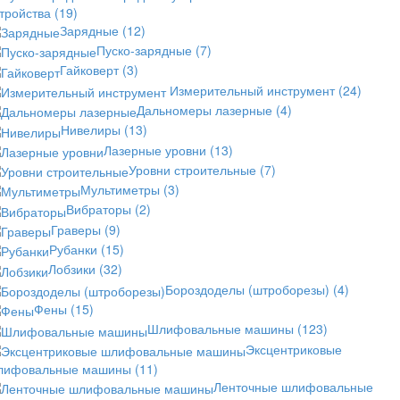
стройства
(19)
Зарядные
(12)
Пуско-зарядные
(7)
Гайковерт
(3)
Измерительный инструмент
(24)
Дальномеры лазерные
(4)
Нивелиры
(13)
Лазерные уровни
(13)
Уровни строительные
(7)
Мультиметры
(3)
Вибраторы
(2)
Граверы
(9)
Рубанки
(15)
Лобзики
(32)
Бороздоделы (штроборезы)
(4)
Фены
(15)
Шлифовальные машины
(123)
Эксцентриковые
лифовальные машины
(11)
Ленточные шлифовальные