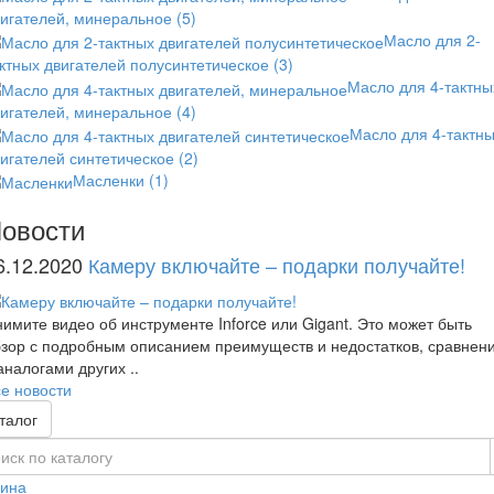
вигателей, минеральное
(5)
Масло для 2-
ктных двигателей полусинтетическое
(3)
Масло для 4-тактны
вигателей, минеральное
(4)
Масло для 4-тактн
игателей синтетическое
(2)
Масленки
(1)
овости
6.12.2020
Камеру включайте – подарки получайте!
имите видео об инструменте Inforce или Gigant. Это может быть
зор с подробным описанием преимуществ и недостатков, сравнен
аналогами других ..
е новости
талог
зина