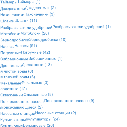
Таймеры
(1)
Дождеватели
(2)
Наконечники
(3)
Шланги
(11)
Разбрасыватели удобрений
(1)
Мотоблоки
(20)
Зернодробилки
(10)
Насосы
(51)
Погружные
(42)
Вибрационные
(1)
Дренажные
(18)
ля чистой воды
(8)
ля грязной воды
(6)
Фекальные
(3)
олодезные
(12)
Скважинные
(8)
Поверхностные насосы
(9)
амовсасывающиеся
(2)
Насосные станции
(2)
Культиваторы
(24)
Бензиновые
(20)