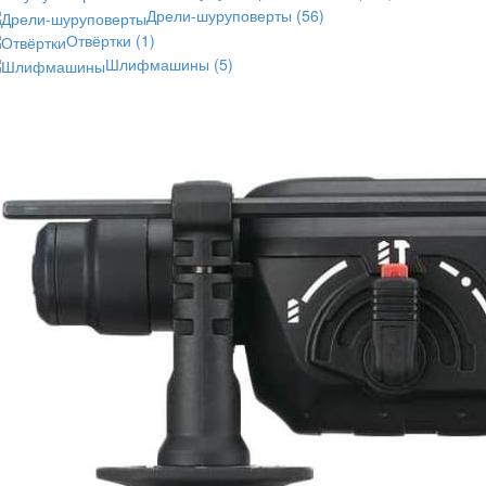
Дрели-шуруповерты
(56)
Отвёртки
(1)
Шлифмашины
(5)