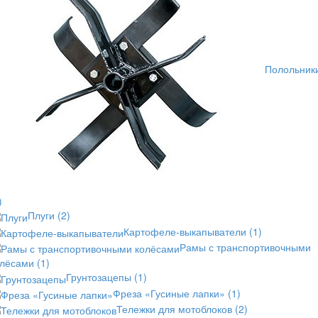
Полольник
)
Плуги
(2)
Картофеле-выкапыватели
(1)
Рамы с транспортивочными
олёсами
(1)
Грунтозацепы
(1)
Фреза «Гусиные лапки»
(1)
Тележки для мотоблоков
(2)