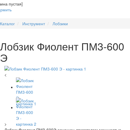
зина пустая]
рмить
Каталог
Инструмент
Лобзики
Лобзик Фиолент ПМ3-600
Э
<
>
Лобзик Фиолент ПМ3-600Э оснащен двигателем мощностью