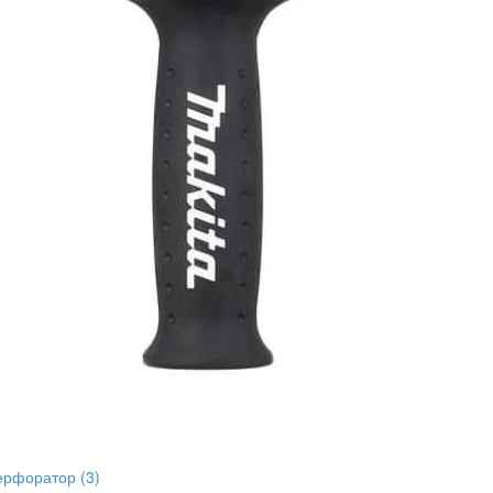
ерфоратор
(3)