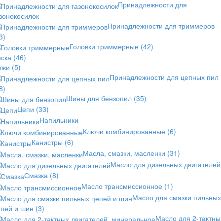
Принадлежности для
зонокосилок
Принадлежности для триммеров
3)
Головки триммерные
(42)
еска
(46)
ожи
(5)
Принадлежности для цепных пил
8)
Шины для бензопил
(35)
Цепи
(33)
Напильники
Ключи комбинированные
(6)
Канистры
(6)
Масла, смазки, масленки
(31)
Масло для дизельных двигателей
Смазка
(8)
Масло трансмиссионное
(1)
Масло для смазки пильных
епей и шин
(3)
Масло для 2-тактны