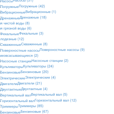
Насосы
(51)
Погружные
(42)
Вибрационные
(1)
Дренажные
(18)
ля чистой воды
(8)
ля грязной воды
(6)
Фекальные
(3)
олодезные
(12)
Скважинные
(8)
Поверхностные насосы
(9)
амовсасывающиеся
(2)
Насосные станции
(2)
Культиваторы
(24)
Бензиновые
(20)
Электрические
(4)
Двигатели
(21)
Двухтактные
(4)
Вертикальный вал
(5)
Горизонтальный вал
(12)
Триммеры
(85)
Бензиновые
(67)