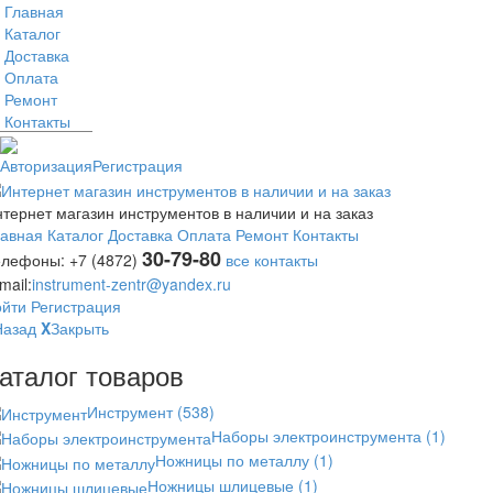
Главная
Каталог
Доставка
Оплата
Ремонт
Контакты
Авторизация
Регистрация
тернет магазин инструментов в наличии и на заказ
лавная
Каталог
Доставка
Оплата
Ремонт
Контакты
30-79-80
елефоны:
+7 (4872)
все контакты
mail:
instrument-zentr@yandex.ru
ойти
Регистрация
Назад
X
Закрыть
аталог товаров
Инструмент
(538)
Наборы электроинструмента
(1)
Ножницы по металлу
(1)
Ножницы шлицевые
(1)