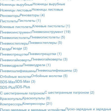
Ножницы вырубные
Ножницы листовые
Реноваторы
(4)
Пистолеты
(1)
Клеевые пистолеты
(1)
Пневмоинструмент
(19)
Пневмопистолеты
(5)
Пневмостеплеры
(5)
Гвозди
(2)
Пневмотрещотки
(1)
Пневмогайковерты
(3)
Пневмодрели
(1)
Пневмошлифмашины
(2)
Отбойные молотки
(5)
SDS-Max
(3)
SDS-Plus
C шестигранным патроном
(2)
Краскопульты
(8)
Компрессоры
(21)
Пуско-зарядные и зарядны