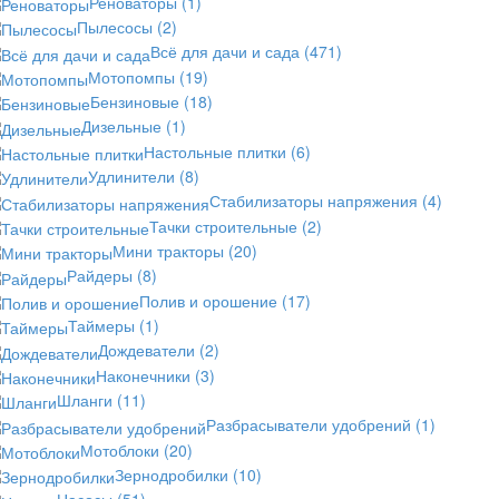
Реноваторы
(1)
Пылесосы
(2)
Всё для дачи и сада
(471)
Мотопомпы
(19)
Бензиновые
(18)
Дизельные
(1)
Настольные плитки
(6)
Удлинители
(8)
Стабилизаторы напряжения
(4)
Тачки строительные
(2)
Мини тракторы
(20)
Райдеры
(8)
Полив и орошение
(17)
Таймеры
(1)
Дождеватели
(2)
Наконечники
(3)
Шланги
(11)
Разбрасыватели удобрений
(1)
Мотоблоки
(20)
Зернодробилки
(10)