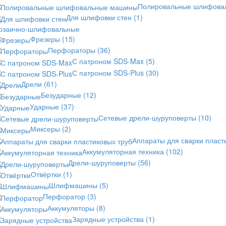
Полировальные шлифов
Для шлифовки стен
(1)
озаично-шлифовальные
Фрезеры
(15)
Перфораторы
(36)
С патроном SDS-Max
(5)
С патроном SDS-Plus
(30)
Дрели
(61)
Безударные
(12)
Ударные
(37)
Сетевые дрели-шуруповерты
(10)
Миксеры
(2)
Аппараты для сварки пласт
Аккумуляторная техника
(102)
Дрели-шуруповерты
(56)
Отвёртки
(1)
Шлифмашины
(5)
Перфоратор
(3)
Аккумуляторы
(8)
Зарядные устройства
(1)