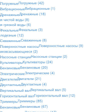
Погружные
(42)
Вибрационные
(1)
Дренажные
(18)
ля чистой воды
(8)
ля грязной воды
(6)
Фекальные
(3)
олодезные
(12)
Скважинные
(8)
Поверхностные насосы
(9)
амовсасывающиеся
(2)
Насосные станции
(2)
Культиваторы
(24)
Бензиновые
(20)
Электрические
(4)
Двигатели
(21)
Двухтактные
(4)
Вертикальный вал
(5)
Горизонтальный вал
(12)
Триммеры
(85)
Бензиновые
(67)
Электрические
(17)