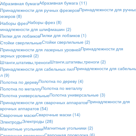
Абразивная бумага
(11)
Принадлежности для ручны
резеров
(8)
Наборы фрез
(8)
ринадлежности для шлифмашин
(2)
Пилки для лобзиков
(1)
Стойки сверлильные
(2)
Принадлежности для
азерных уровней
(2)
Штанги,штативы,треноги
(2)
Принадлежности для сабельн
ил
(9)
Полотна по дереву
(4)
Полотна по металлу
Полотна универсальные
(3)
Принадлежности для
варочных аппаратов
(54)
Сварочные маски
(14)
Электроды
(28)
Магнитные угольники
(2)
Сварочная проволока
(6)