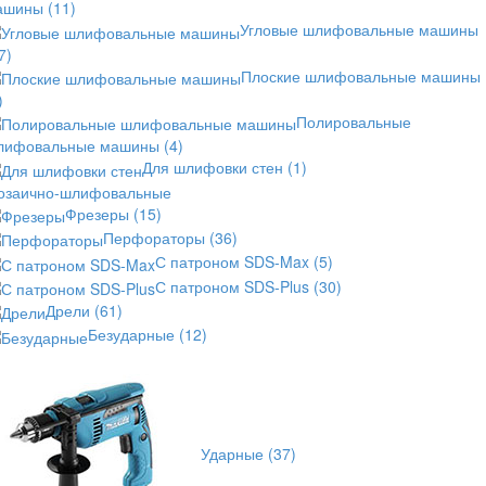
ашины
(11)
Угловые шлифовальные машины
7)
Плоские шлифовальные машины
)
Полировальные
лифовальные машины
(4)
Для шлифовки стен
(1)
озаично-шлифовальные
Фрезеры
(15)
Перфораторы
(36)
С патроном SDS-Max
(5)
С патроном SDS-Plus
(30)
Дрели
(61)
Безударные
(12)
Ударные
(37)