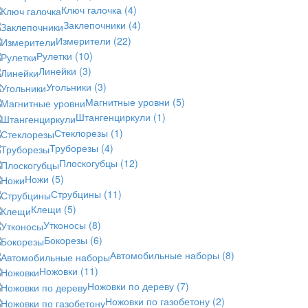
Ключ галочка
(4)
Заклепочники
(4)
Измерители
(22)
Рулетки
(10)
Линейки
(3)
Угольники
(3)
Магнитные уровни
(5)
Штангенциркули
(1)
Стеклорезы
(1)
Труборезы
(4)
Плоскогубцы
(12)
Ножи
(5)
Струбцины
(11)
Клещи
(5)
Утконосы
(8)
Бокорезы
(6)
Автомобильные наборы
(8)
Ножовки
(11)
Ножовки по дереву
(7)
Ножовки по газобетону
(2)