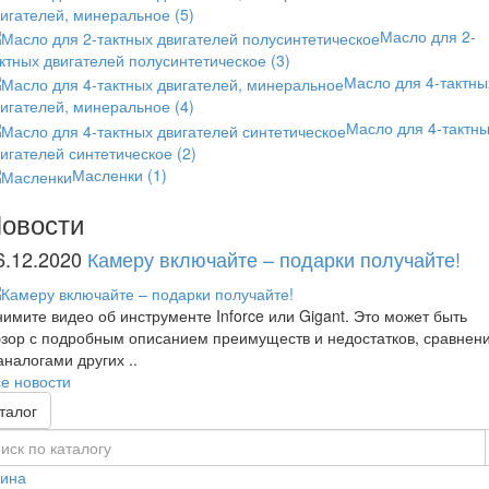
вигателей, минеральное
(5)
Масло для 2-
ктных двигателей полусинтетическое
(3)
Масло для 4-тактны
вигателей, минеральное
(4)
Масло для 4-тактн
игателей синтетическое
(2)
Масленки
(1)
овости
6.12.2020
Камеру включайте – подарки получайте!
имите видео об инструменте Inforce или Gigant. Это может быть
зор с подробным описанием преимуществ и недостатков, сравнен
аналогами других ..
е новости
талог
зина