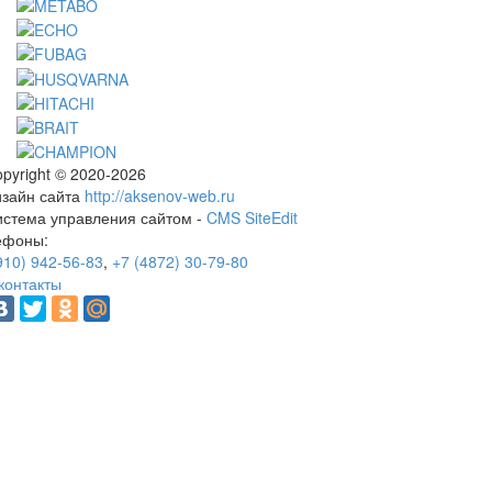
pyright © 2020-2026
изайн сайта
http://aksenov-web.ru
истема управления сайтом -
CMS SiteEdit
ефоны:
910) 942-56-83
,
+7 (4872) 30-79-80
контакты