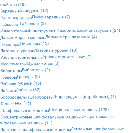
стройства
(19)
Зарядные
(12)
Пуско-зарядные
(7)
Гайковерт
(3)
Измерительный инструмент
(24)
Дальномеры лазерные
(4)
Нивелиры
(13)
Лазерные уровни
(13)
Уровни строительные
(7)
Мультиметры
(3)
Вибраторы
(2)
Граверы
(9)
Рубанки
(15)
Лобзики
(32)
Бороздоделы (штроборезы)
(4)
Фены
(15)
Шлифовальные машины
(123)
Эксцентриковые
лифовальные машины
(11)
Ленточные шлифовальные