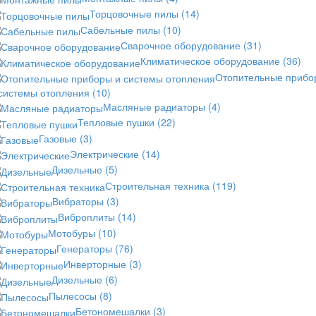
Торцовочные пилы
(14)
Сабельные пилы
(10)
Сварочное оборудование
(31)
Климатическое оборудование
(36)
Отопительные прибо
 системы отопления
(10)
Масляные радиаторы
(4)
Тепловые пушки
(22)
Газовые
(3)
Электрические
(14)
Дизельные
(5)
Строительная техника
(119)
Вибраторы
(3)
Виброплиты
(14)
Мотобуры
(10)
Генераторы
(76)
Инверторные
(3)
Дизельные
(6)
Пылесосы
(8)
Бетономешалки
(3)