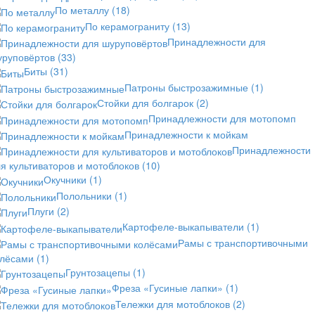
По металлу
(18)
По керамограниту
(13)
Принадлежности для
уруповёртов
(33)
Биты
(31)
Патроны быстрозажимные
(1)
Стойки для болгарок
(2)
Принадлежности для мотопомп
Принадлежности к мойкам
Принадлежности
я культиваторов и мотоблоков
(10)
Окучники
(1)
Полольники
(1)
Плуги
(2)
Картофеле-выкапыватели
(1)
Рамы с транспортивочными
олёсами
(1)
Грунтозацепы
(1)
Фреза «Гусиные лапки»
(1)
Тележки для мотоблоков
(2)