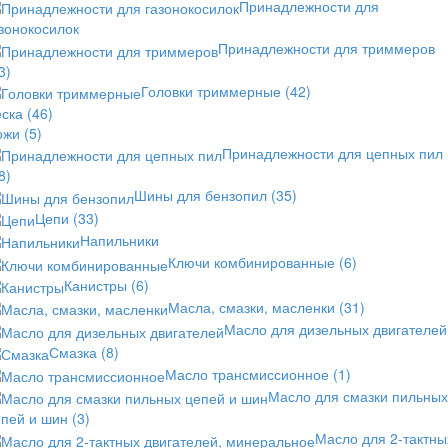
Принадлежности для
зонокосилок
Принадлежности для триммеров
3)
Головки триммерные
(42)
еска
(46)
ожи
(5)
Принадлежности для цепных пил
8)
Шины для бензопил
(35)
Цепи
(33)
Напильники
Ключи комбинированные
(6)
Канистры
(6)
Масла, смазки, масленки
(31)
Масло для дизельных двигателей
Смазка
(8)
Масло трансмиссионное
(1)
Масло для смазки пильных
епей и шин
(3)
Масло для 2-тактны