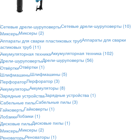
Сетевые дрели-шуруповерты
(10)
Миксеры
(2)
Аппараты для сварки
астиковых труб
(11)
Аккумуляторная техника
(102)
Дрели-шуруповерты
(56)
Отвёртки
(1)
Шлифмашины
(5)
Перфоратор
(3)
Аккумуляторы
(8)
Зарядные устройства
(1)
Сабельные пилы
(3)
Гайковерты
(1)
Лобзики
(1)
Дисковые пилы
(1)
Миксеры
(2)
Реноваторы
(1)