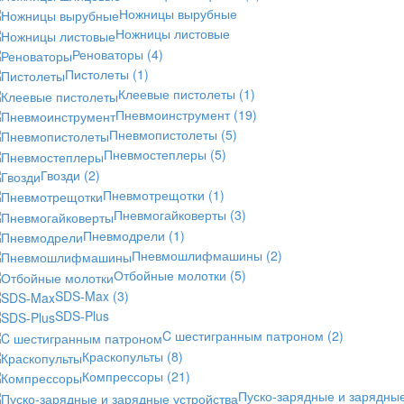
Ножницы вырубные
Ножницы листовые
Реноваторы
(4)
Пистолеты
(1)
Клеевые пистолеты
(1)
Пневмоинструмент
(19)
Пневмопистолеты
(5)
Пневмостеплеры
(5)
Гвозди
(2)
Пневмотрещотки
(1)
Пневмогайковерты
(3)
Пневмодрели
(1)
Пневмошлифмашины
(2)
Отбойные молотки
(5)
SDS-Max
(3)
SDS-Plus
C шестигранным патроном
(2)
Краскопульты
(8)
Компрессоры
(21)
Пуско-зарядные и зарядны