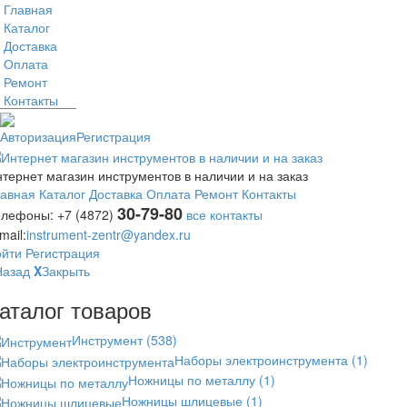
Главная
Каталог
Доставка
Оплата
Ремонт
Контакты
Авторизация
Регистрация
тернет магазин инструментов в наличии и на заказ
лавная
Каталог
Доставка
Оплата
Ремонт
Контакты
30-79-80
елефоны:
+7 (4872)
все контакты
mail:
instrument-zentr@yandex.ru
ойти
Регистрация
Назад
X
Закрыть
аталог товаров
Инструмент
(538)
Наборы электроинструмента
(1)
Ножницы по металлу
(1)
Ножницы шлицевые
(1)