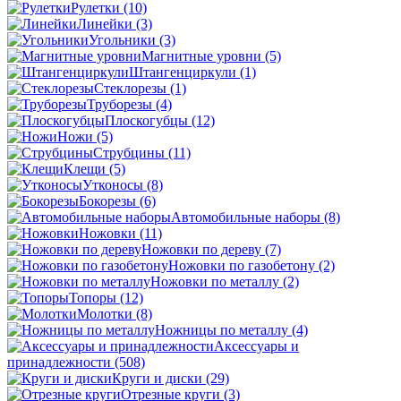
Рулетки
(10)
Линейки
(3)
Угольники
(3)
Магнитные уровни
(5)
Штангенциркули
(1)
Стеклорезы
(1)
Труборезы
(4)
Плоскогубцы
(12)
Ножи
(5)
Струбцины
(11)
Клещи
(5)
Утконосы
(8)
Бокорезы
(6)
Автомобильные наборы
(8)
Ножовки
(11)
Ножовки по дереву
(7)
Ножовки по газобетону
(2)
Ножовки по металлу
(2)
Топоры
(12)
Молотки
(8)
Ножницы по металлу
(4)
Аксессуары и
принадлежности
(508)
Круги и диски
(29)
Отрезные круги
(3)