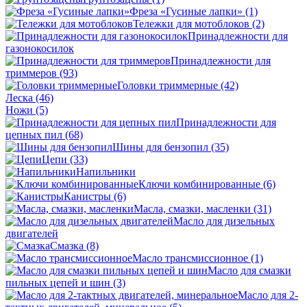
Фреза «Гусиные лапки»
(1)
Тележки для мотоблоков
(2)
Принадлежности для
газонокосилок
Принадлежности для
триммеров
(93)
Головки триммерные
(42)
Леска
(46)
Ножи
(5)
Принадлежности для
цепных пил
(68)
Шины для бензопил
(35)
Цепи
(33)
Напильники
Ключи комбинированные
(6)
Канистры
(6)
Масла, смазки, масленки
(31)
Масло для дизельных
двигателей
Смазка
(8)
Масло трансмиссионное
(1)
Масло для смазки
пильных цепей и шин
(3)
Масло для 2-