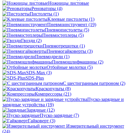
Ножницы листовые
Реноваторы
(4)
Пистолеты
(1)
Клеевые пистолеты
(1)
Пневмоинструмент
(19)
Пневмопистолеты
(5)
Пневмостеплеры
(5)
Гвозди
(2)
Пневмотрещотки
(1)
Пневмогайковерты
(3)
Пневмодрели
(1)
Пневмошлифмашины
(2)
Отбойные молотки
(5)
SDS-Max
(3)
SDS-Plus
C шестигранным патроном
(2)
Краскопульты
(8)
Компрессоры
(21)
Пуско-зарядные и
зарядные устройства
(19)
Зарядные
(12)
Пуско-зарядные
(7)
Гайковерт
(3)
Измерительный инструмент
(24)