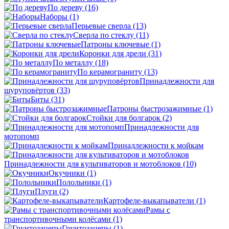
По дереву
(16)
Наборы
(1)
Перьевые сверла
(13)
Сверла по стеклу
(11)
Патроны ключевые
(1)
Коронки для дрели
(31)
По металлу
(18)
По керамограниту
(13)
Принадлежности для
шуруповёртов
(33)
Биты
(31)
Патроны быстрозажимные
(1)
Стойки для болгарок
(2)
Принадлежности для
мотопомп
Принадлежности к мойкам
Принадлежности для культиваторов и мотоблоков
(10)
Окучники
(1)
Полольники
(1)
Плуги
(2)
Картофеле-выкапыватели
(1)
Рамы с
транспортивочными колёсами
(1)
Грунтозацепы
(1)