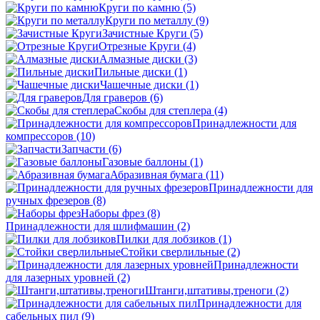
Круги по камню
(5)
Круги по металлу
(9)
Зачистные Круги
(5)
Отрезные Круги
(4)
Алмазные диски
(3)
Пильные диски
(1)
Чашечные диски
(1)
Для граверов
(6)
Скобы для степлера
(4)
Принадлежности для
компрессоров
(10)
Запчасти
(6)
Газовые баллоны
(1)
Абразивная бумага
(11)
Принадлежности для
ручных фрезеров
(8)
Наборы фрез
(8)
Принадлежности для шлифмашин
(2)
Пилки для лобзиков
(1)
Стойки сверлильные
(2)
Принадлежности
для лазерных уровней
(2)
Штанги,штативы,треноги
(2)
Принадлежности для
сабельных пил
(9)