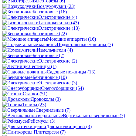
Высоторезы
(6)
Воздуходувки
(23)
Бензиновые
(16)
Электрические
(4)
Газонокосилки
(43)
Электрические
(13)
Бензиновые
(22)
Моющие аппараты
(16)
Подметальные машины
(7)
Измельчители
(4)
Бензиновые
(2)
Электрические
(2)
Лестницы
(1)
Садовые ножницы
(13)
Бензиновые
(10)
Электрические
(3)
Снегоуборщики
(54)
Станки
(51)
Дровоколы
(3)
Точила
(23)
Сверлильные
(7)
Вертикально-сверлильные
(7)
Рейсмусы
(3)
Для заточки цепей
(3)
Плиткорезы
(7)