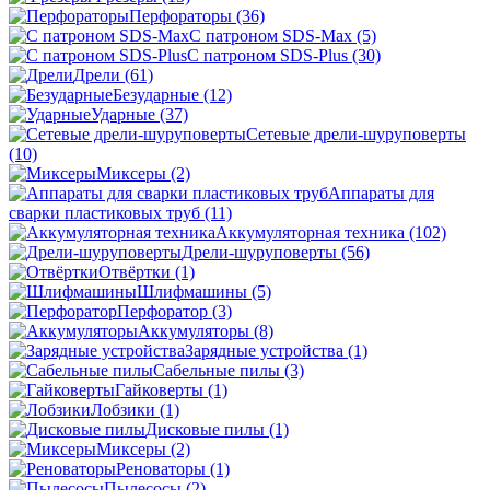
Перфораторы
(36)
С патроном SDS-Max
(5)
С патроном SDS-Plus
(30)
Дрели
(61)
Безударные
(12)
Ударные
(37)
Сетевые дрели-шуруповерты
(10)
Миксеры
(2)
Аппараты для
сварки пластиковых труб
(11)
Аккумуляторная техника
(102)
Дрели-шуруповерты
(56)
Отвёртки
(1)
Шлифмашины
(5)
Перфоратор
(3)
Аккумуляторы
(8)
Зарядные устройства
(1)
Сабельные пилы
(3)
Гайковерты
(1)
Лобзики
(1)
Дисковые пилы
(1)
Миксеры
(2)
Реноваторы
(1)
Пылесосы
(2)