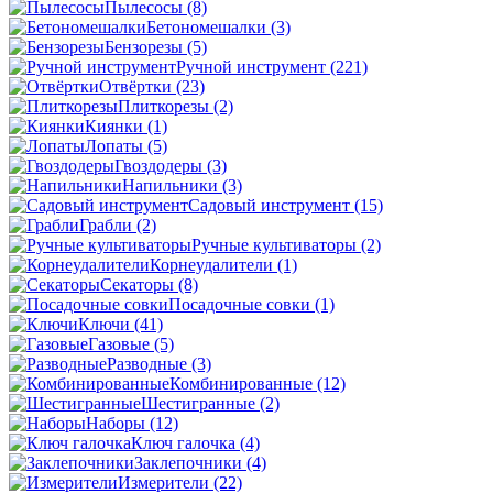
Пылесосы
(8)
Бетономешалки
(3)
Бензорезы
(5)
Ручной инструмент
(221)
Отвёртки
(23)
Плиткорезы
(2)
Киянки
(1)
Лопаты
(5)
Гвоздодеры
(3)
Напильники
(3)
Садовый инструмент
(15)
Грабли
(2)
Ручные культиваторы
(2)
Корнеудалители
(1)
Секаторы
(8)
Посадочные совки
(1)
Ключи
(41)
Газовые
(5)
Разводные
(3)
Комбинированные
(12)
Шестигранные
(2)
Наборы
(12)
Ключ галочка
(4)
Заклепочники
(4)
Измерители
(22)