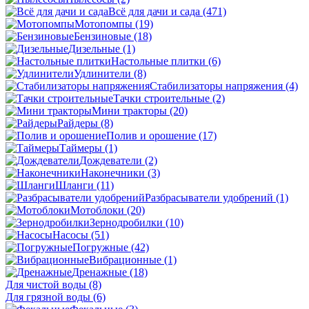
Всё для дачи и сада
(471)
Мотопомпы
(19)
Бензиновые
(18)
Дизельные
(1)
Настольные плитки
(6)
Удлинители
(8)
Стабилизаторы напряжения
(4)
Тачки строительные
(2)
Мини тракторы
(20)
Райдеры
(8)
Полив и орошение
(17)
Таймеры
(1)
Дождеватели
(2)
Наконечники
(3)
Шланги
(11)
Разбрасыватели удобрений
(1)
Мотоблоки
(20)
Зернодробилки
(10)
Насосы
(51)
Погружные
(42)
Вибрационные
(1)
Дренажные
(18)
Для чистой воды
(8)
Для грязной воды
(6)