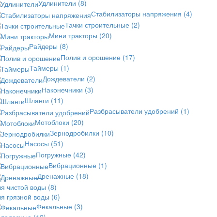
Удлинители
(8)
Стабилизаторы напряжения
(4)
Тачки строительные
(2)
Мини тракторы
(20)
Райдеры
(8)
Полив и орошение
(17)
Таймеры
(1)
Дождеватели
(2)
Наконечники
(3)
Шланги
(11)
Разбрасыватели удобрений
(1)
Мотоблоки
(20)
Зернодробилки
(10)
Насосы
(51)
Погружные
(42)
Вибрационные
(1)
Дренажные
(18)
ля чистой воды
(8)
ля грязной воды
(6)
Фекальные
(3)
олодезные
(12)