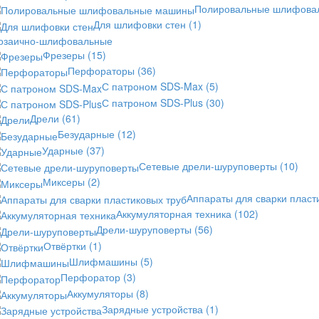
Полировальные шлифов
Для шлифовки стен
(1)
озаично-шлифовальные
Фрезеры
(15)
Перфораторы
(36)
С патроном SDS-Max
(5)
С патроном SDS-Plus
(30)
Дрели
(61)
Безударные
(12)
Ударные
(37)
Сетевые дрели-шуруповерты
(10)
Миксеры
(2)
Аппараты для сварки пласт
Аккумуляторная техника
(102)
Дрели-шуруповерты
(56)
Отвёртки
(1)
Шлифмашины
(5)
Перфоратор
(3)
Аккумуляторы
(8)
Зарядные устройства
(1)