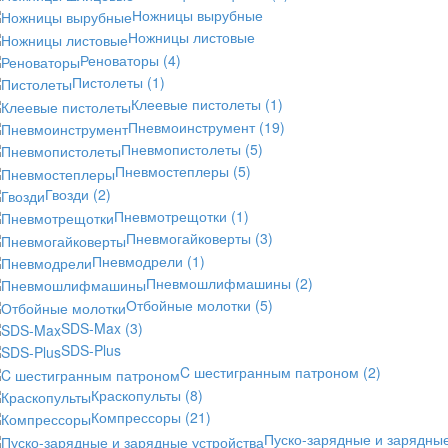
Ножницы вырубные
Ножницы листовые
Реноваторы
(4)
Пистолеты
(1)
Клеевые пистолеты
(1)
Пневмоинструмент
(19)
Пневмопистолеты
(5)
Пневмостеплеры
(5)
Гвозди
(2)
Пневмотрещотки
(1)
Пневмогайковерты
(3)
Пневмодрели
(1)
Пневмошлифмашины
(2)
Отбойные молотки
(5)
SDS-Max
(3)
SDS-Plus
C шестигранным патроном
(2)
Краскопульты
(8)
Компрессоры
(21)
Пуско-зарядные и зарядны