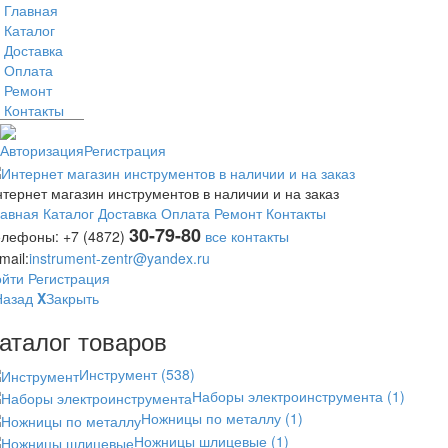
Главная
Каталог
Доставка
Оплата
Ремонт
Контакты
Авторизация
Регистрация
тернет магазин инструментов в наличии и на заказ
лавная
Каталог
Доставка
Оплата
Ремонт
Контакты
30-79-80
елефоны:
+7 (4872)
все контакты
mail:
instrument-zentr@yandex.ru
ойти
Регистрация
Назад
X
Закрыть
аталог товаров
Инструмент
(538)
Наборы электроинструмента
(1)
Ножницы по металлу
(1)
Ножницы шлицевые
(1)