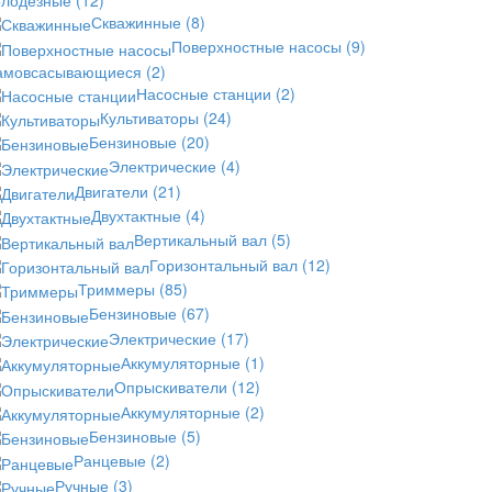
Скважинные
(8)
Поверхностные насосы
(9)
амовсасывающиеся
(2)
Насосные станции
(2)
Культиваторы
(24)
Бензиновые
(20)
Электрические
(4)
Двигатели
(21)
Двухтактные
(4)
Вертикальный вал
(5)
Горизонтальный вал
(12)
Триммеры
(85)
Бензиновые
(67)
Электрические
(17)
Аккумуляторные
(1)
Опрыскиватели
(12)
Аккумуляторные
(2)
Бензиновые
(5)
Ранцевые
(2)
Ручные
(3)