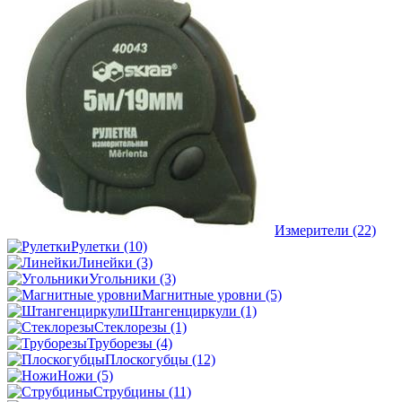
Измерители
(22)
Рулетки
(10)
Линейки
(3)
Угольники
(3)
Магнитные уровни
(5)
Штангенциркули
(1)
Стеклорезы
(1)
Труборезы
(4)
Плоскогубцы
(12)
Ножи
(5)
Струбцины
(11)