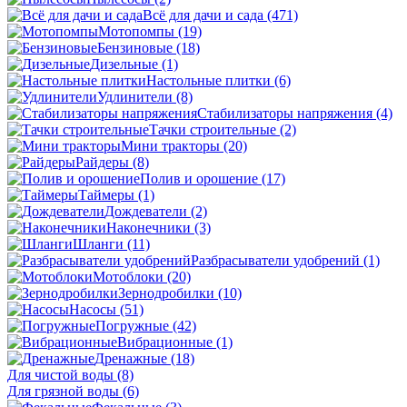
Всё для дачи и сада
(471)
Мотопомпы
(19)
Бензиновые
(18)
Дизельные
(1)
Настольные плитки
(6)
Удлинители
(8)
Стабилизаторы напряжения
(4)
Тачки строительные
(2)
Мини тракторы
(20)
Райдеры
(8)
Полив и орошение
(17)
Таймеры
(1)
Дождеватели
(2)
Наконечники
(3)
Шланги
(11)
Разбрасыватели удобрений
(1)
Мотоблоки
(20)
Зернодробилки
(10)
Насосы
(51)
Погружные
(42)
Вибрационные
(1)
Дренажные
(18)
Для чистой воды
(8)
Для грязной воды
(6)