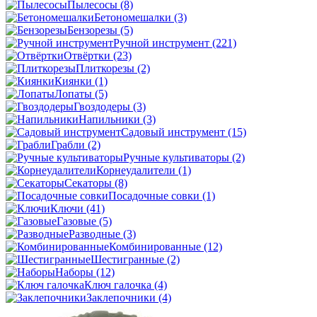
Пылесосы
(8)
Бетономешалки
(3)
Бензорезы
(5)
Ручной инструмент
(221)
Отвёртки
(23)
Плиткорезы
(2)
Киянки
(1)
Лопаты
(5)
Гвоздодеры
(3)
Напильники
(3)
Садовый инструмент
(15)
Грабли
(2)
Ручные культиваторы
(2)
Корнеудалители
(1)
Секаторы
(8)
Посадочные совки
(1)
Ключи
(41)
Газовые
(5)
Разводные
(3)
Комбинированные
(12)
Шестигранные
(2)
Наборы
(12)
Ключ галочка
(4)
Заклепочники
(4)