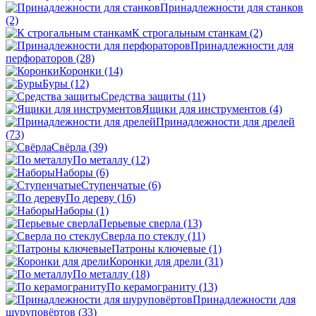
Принадлежности для станков
(2)
К строгальным станкам
(2)
Принадлежности для
перфораторов
(28)
Коронки
(14)
Буры
(12)
Средства защиты
(11)
Ящики для инструментов
(4)
Принадлежности для дрелей
(73)
Свёрла
(39)
По металлу
(12)
Наборы
(6)
Ступенчатые
(6)
По дереву
(16)
Наборы
(1)
Перьевые сверла
(13)
Сверла по стеклу
(11)
Патроны ключевые
(1)
Коронки для дрели
(31)
По металлу
(18)
По керамограниту
(13)
Принадлежности для
шуруповёртов
(33)