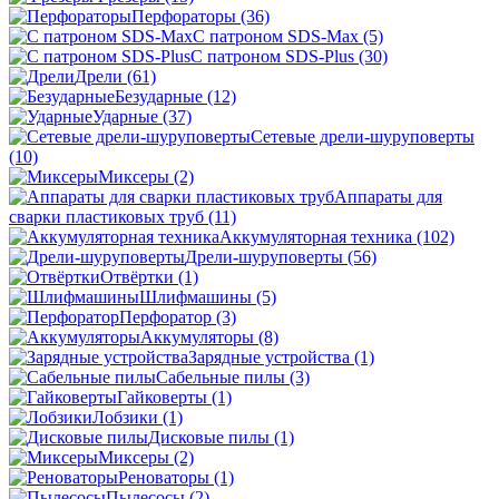
Перфораторы
(36)
С патроном SDS-Max
(5)
С патроном SDS-Plus
(30)
Дрели
(61)
Безударные
(12)
Ударные
(37)
Сетевые дрели-шуруповерты
(10)
Миксеры
(2)
Аппараты для
сварки пластиковых труб
(11)
Аккумуляторная техника
(102)
Дрели-шуруповерты
(56)
Отвёртки
(1)
Шлифмашины
(5)
Перфоратор
(3)
Аккумуляторы
(8)
Зарядные устройства
(1)
Сабельные пилы
(3)
Гайковерты
(1)
Лобзики
(1)
Дисковые пилы
(1)
Миксеры
(2)
Реноваторы
(1)
Пылесосы
(2)