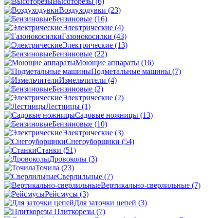
Высоторезы
(6)
Воздуходувки
(23)
Бензиновые
(16)
Электрические
(4)
Газонокосилки
(43)
Электрические
(13)
Бензиновые
(22)
Моющие аппараты
(16)
Подметальные машины
(7)
Измельчители
(4)
Бензиновые
(2)
Электрические
(2)
Лестницы
(1)
Садовые ножницы
(13)
Бензиновые
(10)
Электрические
(3)
Снегоуборщики
(54)
Станки
(51)
Дровоколы
(3)
Точила
(23)
Сверлильные
(7)
Вертикально-сверлильные
(7)
Рейсмусы
(3)
Для заточки цепей
(3)
Плиткорезы
(7)