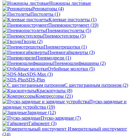
Ножницы листовые
Реноваторы
(4)
Пистолеты
(1)
Клеевые пистолеты
(1)
Пневмоинструмент
(19)
Пневмопистолеты
(5)
Пневмостеплеры
(5)
Гвозди
(2)
Пневмотрещотки
(1)
Пневмогайковерты
(3)
Пневмодрели
(1)
Пневмошлифмашины
(2)
Отбойные молотки
(5)
SDS-Max
(3)
SDS-Plus
C шестигранным патроном
(2)
Краскопульты
(8)
Компрессоры
(21)
Пуско-зарядные и
зарядные устройства
(19)
Зарядные
(12)
Пуско-зарядные
(7)
Гайковерт
(3)
Измерительный инструмент
(24)