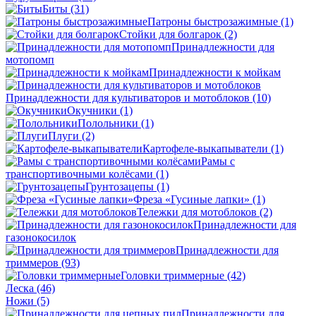
Биты
(31)
Патроны быстрозажимные
(1)
Стойки для болгарок
(2)
Принадлежности для
мотопомп
Принадлежности к мойкам
Принадлежности для культиваторов и мотоблоков
(10)
Окучники
(1)
Полольники
(1)
Плуги
(2)
Картофеле-выкапыватели
(1)
Рамы с
транспортивочными колёсами
(1)
Грунтозацепы
(1)
Фреза «Гусиные лапки»
(1)
Тележки для мотоблоков
(2)
Принадлежности для
газонокосилок
Принадлежности для
триммеров
(93)
Головки триммерные
(42)
Леска
(46)
Ножи
(5)
Принадлежности для