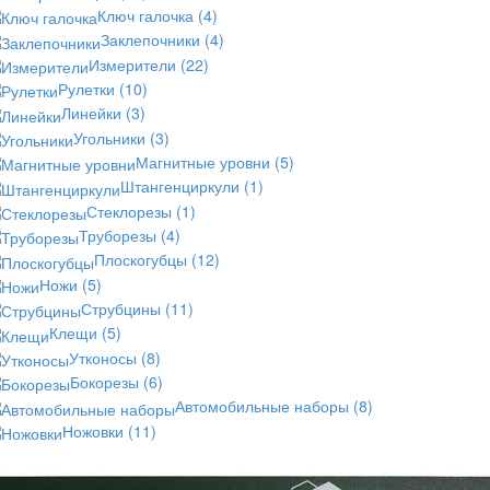
Ключ галочка
(4)
Заклепочники
(4)
Измерители
(22)
Рулетки
(10)
Линейки
(3)
Угольники
(3)
Магнитные уровни
(5)
Штангенциркули
(1)
Стеклорезы
(1)
Труборезы
(4)
Плоскогубцы
(12)
Ножи
(5)
Струбцины
(11)
Клещи
(5)
Утконосы
(8)
Бокорезы
(6)
Автомобильные наборы
(8)
Ножовки
(11)