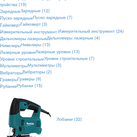
стройства
(19)
Зарядные
(12)
Пуско-зарядные
(7)
Гайковерт
(3)
Измерительный инструмент
(24)
Дальномеры лазерные
(4)
Нивелиры
(13)
Лазерные уровни
(13)
Уровни строительные
(7)
Мультиметры
(3)
Вибраторы
(2)
Граверы
(9)
Рубанки
(15)
Лобзики
(32)