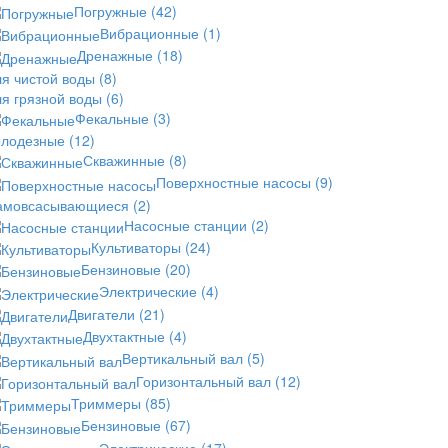
Погружные
(42)
Вибрационные
(1)
Дренажные
(18)
ля чистой воды
(8)
ля грязной воды
(6)
Фекальные
(3)
олодезные
(12)
Скважинные
(8)
Поверхностные насосы
(9)
амовсасывающиеся
(2)
Насосные станции
(2)
Культиваторы
(24)
Бензиновые
(20)
Электрические
(4)
Двигатели
(21)
Двухтактные
(4)
Вертикальный вал
(5)
Горизонтальный вал
(12)
Триммеры
(85)
Бензиновые
(67)
Электрические
(17)