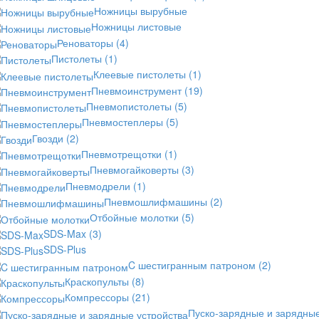
Ножницы вырубные
Ножницы листовые
Реноваторы
(4)
Пистолеты
(1)
Клеевые пистолеты
(1)
Пневмоинструмент
(19)
Пневмопистолеты
(5)
Пневмостеплеры
(5)
Гвозди
(2)
Пневмотрещотки
(1)
Пневмогайковерты
(3)
Пневмодрели
(1)
Пневмошлифмашины
(2)
Отбойные молотки
(5)
SDS-Max
(3)
SDS-Plus
C шестигранным патроном
(2)
Краскопульты
(8)
Компрессоры
(21)
Пуско-зарядные и зарядны