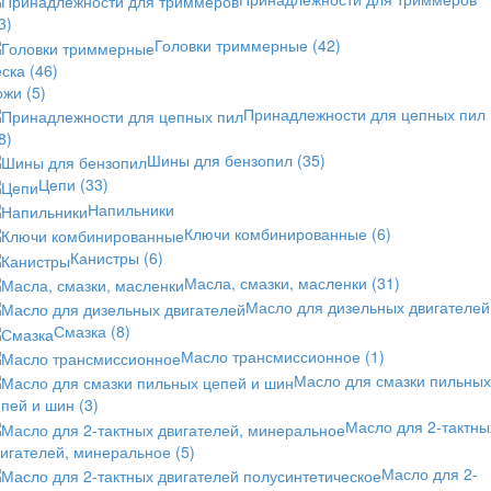
3)
Головки триммерные
(42)
еска
(46)
ожи
(5)
Принадлежности для цепных пил
8)
Шины для бензопил
(35)
Цепи
(33)
Напильники
Ключи комбинированные
(6)
Канистры
(6)
Масла, смазки, масленки
(31)
Масло для дизельных двигателей
Смазка
(8)
Масло трансмиссионное
(1)
Масло для смазки пильных
епей и шин
(3)
Масло для 2-тактны
вигателей, минеральное
(5)
Масло для 2-