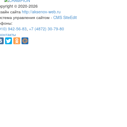
pyright © 2020-2026
изайн сайта
http://aksenov-web.ru
истема управления сайтом -
CMS SiteEdit
ефоны:
910) 942-56-83
,
+7 (4872) 30-79-80
контакты