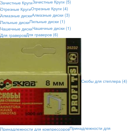
Зачистные Круги
(5)
Отрезные Круги
(4)
Алмазные диски
(3)
Пильные диски
(1)
Чашечные диски
(1)
Для граверов
(6)
Скобы для степлера
(4)
Принадлежности для