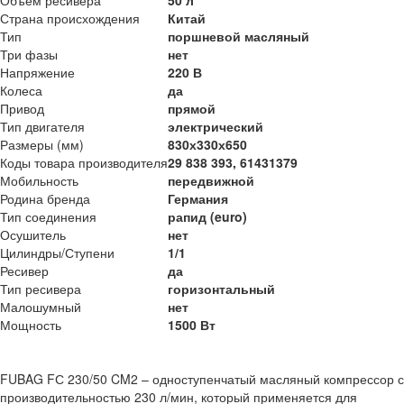
Страна происхождения
Китай
Тип
поршневой масляный
Три фазы
нет
Напряжение
220 В
Колеса
да
Привод
прямой
Тип двигателя
электрический
Размеры (мм)
830х330х650
Коды товара производителя
29 838 393, 61431379
Мобильность
передвижной
Родина бренда
Германия
Тип соединения
рапид (euro)
Осушитель
нет
Цилиндры/Ступени
1/1
Ресивер
да
Тип ресивера
горизонтальный
Малошумный
нет
Мощность
1500 Вт
FUBAG FС 230/50 CM2 – одноступенчатый масляный компрессор с
производительностью 230 л/мин, который применяется для