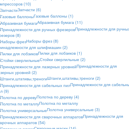
омпрессоров
(10)
Запчасти
(6)
Газовые баллоны
(1)
Абразивная бумага
(11)
Принадлежности для ручны
резеров
(8)
Наборы фрез
(8)
ринадлежности для шлифмашин
(2)
Пилки для лобзиков
(1)
Стойки сверлильные
(2)
Принадлежности для
азерных уровней
(2)
Штанги,штативы,треноги
(2)
Принадлежности для сабельн
ил
(9)
Полотна по дереву
(4)
Полотна по металлу
Полотна универсальные
(3)
Принадлежности для
варочных аппаратов
(54)
Сварочные маски
(14)