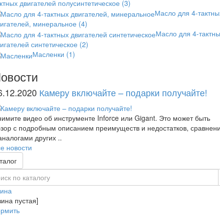
ктных двигателей полусинтетическое
(3)
Масло для 4-тактны
вигателей, минеральное
(4)
Масло для 4-тактн
игателей синтетическое
(2)
Масленки
(1)
овости
6.12.2020
Камеру включайте – подарки получайте!
имите видео об инструменте Inforce или Gigant. Это может быть
зор с подробным описанием преимуществ и недостатков, сравнен
аналогами других ..
е новости
талог
зина
зина пустая]
рмить