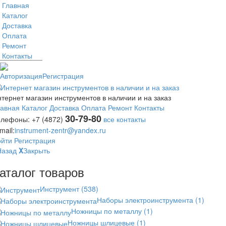
Главная
Каталог
Доставка
Оплата
Ремонт
Контакты
Авторизация
Регистрация
тернет магазин инструментов в наличии и на заказ
лавная
Каталог
Доставка
Оплата
Ремонт
Контакты
30-79-80
елефоны:
+7 (4872)
все контакты
mail:
instrument-zentr@yandex.ru
ойти
Регистрация
Назад
X
Закрыть
аталог товаров
Инструмент
(538)
Наборы электроинструмента
(1)
Ножницы по металлу
(1)
Ножницы шлицевые
(1)