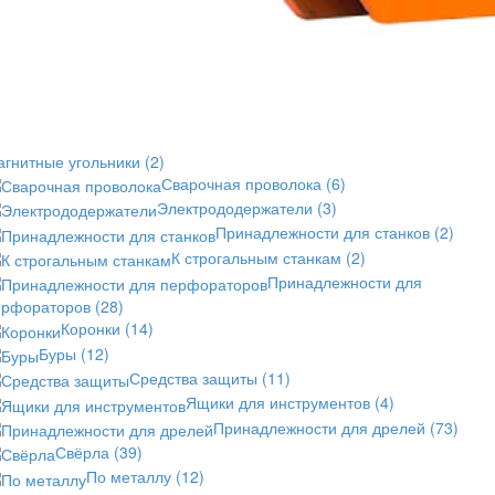
агнитные угольники
(2)
Сварочная проволока
(6)
Электрододержатели
(3)
Принадлежности для станков
(2)
К строгальным станкам
(2)
Принадлежности для
ерфораторов
(28)
Коронки
(14)
Буры
(12)
Средства защиты
(11)
Ящики для инструментов
(4)
Принадлежности для дрелей
(73)
Свёрла
(39)
По металлу
(12)