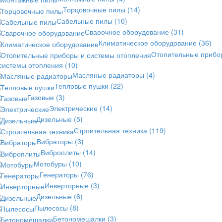
Торцовочные пилы
(14)
Сабельные пилы
(10)
Сварочное оборудование
(31)
Климатическое оборудование
(36)
Отопительные прибо
 системы отопления
(10)
Масляные радиаторы
(4)
Тепловые пушки
(22)
Газовые
(3)
Электрические
(14)
Дизельные
(5)
Строительная техника
(119)
Вибраторы
(3)
Виброплиты
(14)
Мотобуры
(10)
Генераторы
(76)
Инверторные
(3)
Дизельные
(6)
Пылесосы
(8)
Бетономешалки
(3)