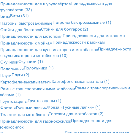
Принадлежности для
уруповёртов
(33)
Биты
(31)
Патроны быстрозажимные
(1)
Стойки для болгарок
(2)
Принадлежности для мотопомп
Принадлежности к мойкам
Принадлежности
я культиваторов и мотоблоков
(10)
Окучники
(1)
Полольники
(1)
Плуги
(2)
Картофеле-выкапыватели
(1)
Рамы с транспортивочными
олёсами
(1)
Грунтозацепы
(1)
Фреза «Гусиные лапки»
(1)
Тележки для мотоблоков
(2)
Принадлежности для
зонокосилок
Принадлежности для триммеров