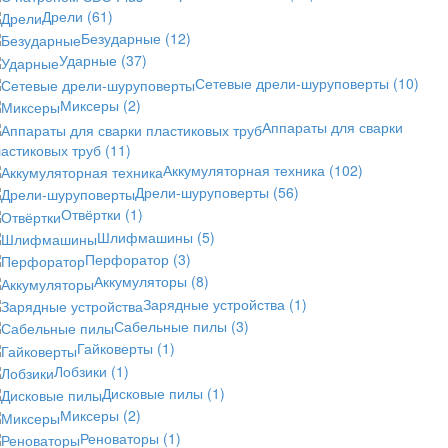
Дрели
(61)
Безударные
(12)
Ударные
(37)
Сетевые дрели-шуруповерты
(10)
Миксеры
(2)
Аппараты для сварки
астиковых труб
(11)
Аккумуляторная техника
(102)
Дрели-шуруповерты
(56)
Отвёртки
(1)
Шлифмашины
(5)
Перфоратор
(3)
Аккумуляторы
(8)
Зарядные устройства
(1)
Сабельные пилы
(3)
Гайковерты
(1)
Лобзики
(1)
Дисковые пилы
(1)
Миксеры
(2)
Реноваторы
(1)