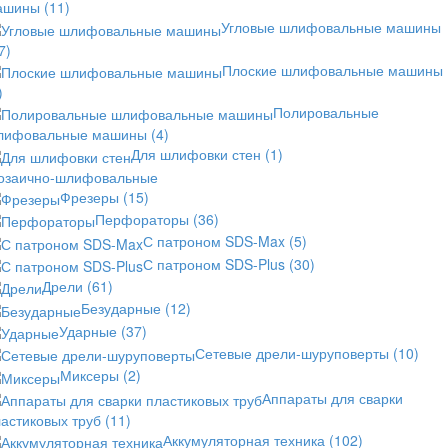
ашины
(11)
Угловые шлифовальные машины
7)
Плоские шлифовальные машины
)
Полировальные
лифовальные машины
(4)
Для шлифовки стен
(1)
озаично-шлифовальные
Фрезеры
(15)
Перфораторы
(36)
С патроном SDS-Max
(5)
С патроном SDS-Plus
(30)
Дрели
(61)
Безударные
(12)
Ударные
(37)
Сетевые дрели-шуруповерты
(10)
Миксеры
(2)
Аппараты для сварки
астиковых труб
(11)
Аккумуляторная техника
(102)