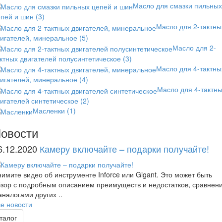
Масло для смазки пильных
епей и шин
(3)
Масло для 2-тактны
вигателей, минеральное
(5)
Масло для 2-
ктных двигателей полусинтетическое
(3)
Масло для 4-тактны
вигателей, минеральное
(4)
Масло для 4-тактн
игателей синтетическое
(2)
Масленки
(1)
овости
6.12.2020
Камеру включайте – подарки получайте!
имите видео об инструменте Inforce или Gigant. Это может быть
зор с подробным описанием преимуществ и недостатков, сравнен
аналогами других ..
е новости
талог