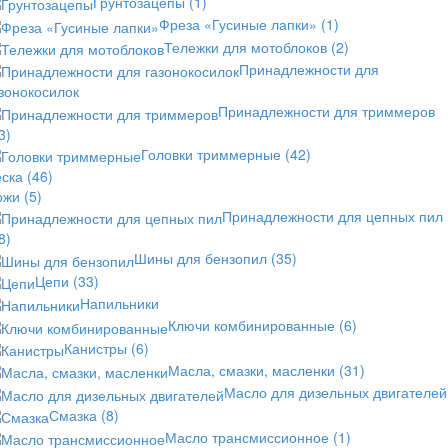
Грунтозацепы
(1)
Фреза «Гусиные лапки»
(1)
Тележки для мотоблоков
(2)
Принадлежности для
зонокосилок
Принадлежности для триммеров
3)
Головки триммерные
(42)
еска
(46)
ожи
(5)
Принадлежности для цепных пил
8)
Шины для бензопил
(35)
Цепи
(33)
Напильники
Ключи комбинированные
(6)
Канистры
(6)
Масла, смазки, масленки
(31)
Масло для дизельных двигателей
Смазка
(8)
Масло трансмиссионное
(1)