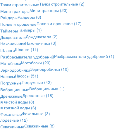
Тачки строительные
(2)
Мини тракторы
(20)
Райдеры
(8)
Полив и орошение
(17)
Таймеры
(1)
Дождеватели
(2)
Наконечники
(3)
Шланги
(11)
Разбрасыватели удобрений
(1)
Мотоблоки
(20)
Зернодробилки
(10)
Насосы
(51)
Погружные
(42)
Вибрационные
(1)
Дренажные
(18)
ля чистой воды
(8)
ля грязной воды
(6)
Фекальные
(3)
олодезные
(12)
Скважинные
(8)