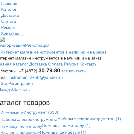
Главная
Каталог
Доставка
Оплата
Ремонт
Контакты
Авторизация
Регистрация
тернет магазин инструментов в наличии и на заказ
лавная
Каталог
Доставка
Оплата
Ремонт
Контакты
30-79-80
елефоны:
+7 (4872)
все контакты
mail:
instrument-zentr@yandex.ru
ойти
Регистрация
Назад
X
Закрыть
аталог товаров
Инструмент
(538)
Наборы электроинструмента
(1)
Ножницы по металлу
(1)
Ножницы шлицевые
(1)