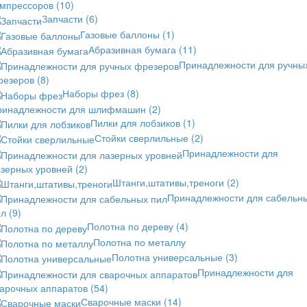
омпрессоров
(10)
Запчасти
(6)
Газовые баллоны
(1)
Абразивная бумага
(11)
Принадлежности для ручны
резеров
(8)
Наборы фрез
(8)
ринадлежности для шлифмашин
(2)
Пилки для лобзиков
(1)
Стойки сверлильные
(2)
Принадлежности для
азерных уровней
(2)
Штанги,штативы,треноги
(2)
Принадлежности для сабельн
ил
(9)
Полотна по дереву
(4)
Полотна по металлу
Полотна универсальные
(3)
Принадлежности для
варочных аппаратов
(54)
Сварочные маски
(14)