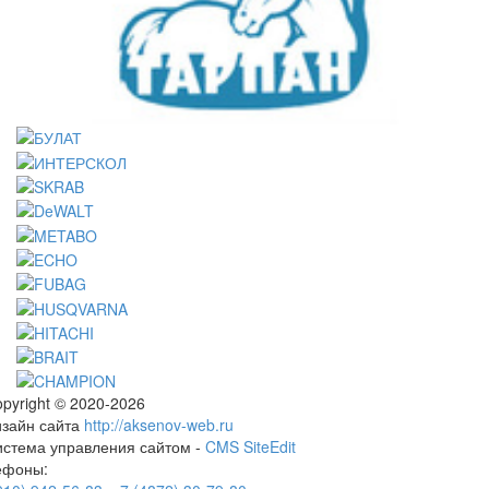
pyright © 2020-2026
изайн сайта
http://aksenov-web.ru
истема управления сайтом -
CMS SiteEdit
ефоны: