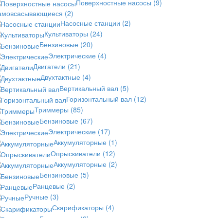
Поверхностные насосы
(9)
амовсасывающиеся
(2)
Насосные станции
(2)
Культиваторы
(24)
Бензиновые
(20)
Электрические
(4)
Двигатели
(21)
Двухтактные
(4)
Вертикальный вал
(5)
Горизонтальный вал
(12)
Триммеры
(85)
Бензиновые
(67)
Электрические
(17)
Аккумуляторные
(1)
Опрыскиватели
(12)
Аккумуляторные
(2)
Бензиновые
(5)
Ранцевые
(2)
Ручные
(3)
Скарификаторы
(4)