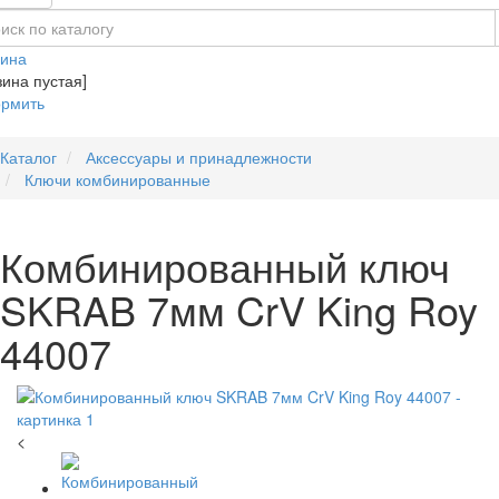
зина
зина пустая]
рмить
Каталог
Аксессуары и принадлежности
Ключи комбинированные
Комбинированный ключ
SKRAB 7мм CrV King Roy
44007
<