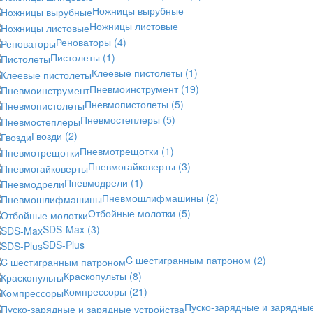
Ножницы вырубные
Ножницы листовые
Реноваторы
(4)
Пистолеты
(1)
Клеевые пистолеты
(1)
Пневмоинструмент
(19)
Пневмопистолеты
(5)
Пневмостеплеры
(5)
Гвозди
(2)
Пневмотрещотки
(1)
Пневмогайковерты
(3)
Пневмодрели
(1)
Пневмошлифмашины
(2)
Отбойные молотки
(5)
SDS-Max
(3)
SDS-Plus
C шестигранным патроном
(2)
Краскопульты
(8)
Компрессоры
(21)
Пуско-зарядные и зарядны