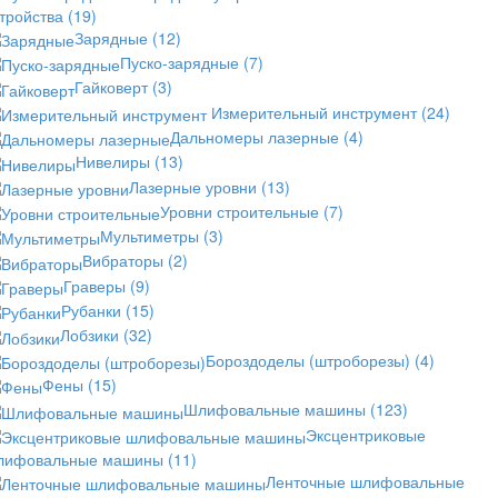
стройства
(19)
Зарядные
(12)
Пуско-зарядные
(7)
Гайковерт
(3)
Измерительный инструмент
(24)
Дальномеры лазерные
(4)
Нивелиры
(13)
Лазерные уровни
(13)
Уровни строительные
(7)
Мультиметры
(3)
Вибраторы
(2)
Граверы
(9)
Рубанки
(15)
Лобзики
(32)
Бороздоделы (штроборезы)
(4)
Фены
(15)
Шлифовальные машины
(123)
Эксцентриковые
лифовальные машины
(11)
Ленточные шлифовальные