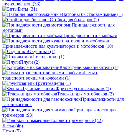
шуруповёртов
(33)
Биты
(31)
Патроны быстрозажимные
(1)
Стойки для болгарок
(2)
Принадлежности для
мотопомп
Принадлежности к мойкам
Принадлежности для культиваторов и мотоблоков
(10)
Окучники
(1)
Полольники
(1)
Плуги
(2)
Картофеле-выкапыватели
(1)
Рамы с
транспортивочными колёсами
(1)
Грунтозацепы
(1)
Фреза «Гусиные лапки»
(1)
Тележки для мотоблоков
(2)
Принадлежности для
газонокосилок
Принадлежности для
триммеров
(93)
Головки триммерные
(42)
Леска
(46)
Ножи
(5)