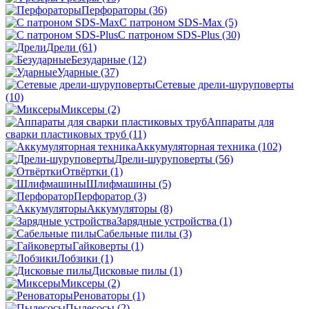
Перфораторы
(36)
С патроном SDS-Max
(5)
С патроном SDS-Plus
(30)
Дрели
(61)
Безударные
(12)
Ударные
(37)
Сетевые дрели-шуруповерты
(10)
Миксеры
(2)
Аппараты для
сварки пластиковых труб
(11)
Аккумуляторная техника
(102)
Дрели-шуруповерты
(56)
Отвёртки
(1)
Шлифмашины
(5)
Перфоратор
(3)
Аккумуляторы
(8)
Зарядные устройства
(1)
Сабельные пилы
(3)
Гайковерты
(1)
Лобзики
(1)
Дисковые пилы
(1)
Миксеры
(2)
Реноваторы
(1)
Пылесосы
(2)