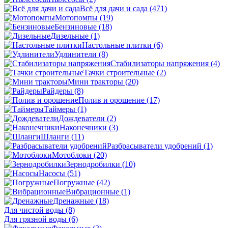
Всё для дачи и сада
(471)
Мотопомпы
(19)
Бензиновые
(18)
Дизельные
(1)
Настольные плитки
(6)
Удлинители
(8)
Стабилизаторы напряжения
(4)
Тачки строительные
(2)
Мини тракторы
(20)
Райдеры
(8)
Полив и орошение
(17)
Таймеры
(1)
Дождеватели
(2)
Наконечники
(3)
Шланги
(11)
Разбрасыватели удобрений
(1)
Мотоблоки
(20)
Зернодробилки
(10)
Насосы
(51)
Погружные
(42)
Вибрационные
(1)
Дренажные
(18)
Для чистой воды
(8)
Для грязной воды
(6)