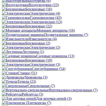
Высоторезы
(6)
Воздуходувки
(23)
Бензиновые
(16)
Электрические
(4)
Газонокосилки
(43)
Электрические
(13)
Бензиновые
(22)
Моющие аппараты
(16)
Подметальные машины
(7)
Измельчители
(4)
Бензиновые
(2)
Электрические
(2)
Лестницы
(1)
Садовые ножницы
(13)
Бензиновые
(10)
Электрические
(3)
Снегоуборщики
(54)
Станки
(51)
Дровоколы
(3)
Точила
(23)
Сверлильные
(7)
Вертикально-сверлильные
(7)
Рейсмусы
(3)
Для заточки цепей
(3)
Плиткорезы
(7)