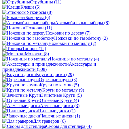
Струбцины
(11)
Клещи
(5)
Утконосы
(8)
Бокорезы
(6)
Автомобильные наборы
(8)
Ножовки
(11)
Ножовки по дереву
(7)
Ножовки по газобетону
(2)
Ножовки по металлу
(2)
Топоры
(12)
Молотки
(8)
Ножницы по металлу
(4)
Аксессуары и
принадлежности
(508)
Круги и диски
(29)
Отрезные круги
(3)
Круги по камню
(5)
Круги по металлу
(9)
Зачистные Круги
(5)
Отрезные Круги
(4)
Алмазные диски
(3)
Пильные диски
(1)
Чашечные диски
(1)
Для граверов
(6)
Скобы для степлера
(4)