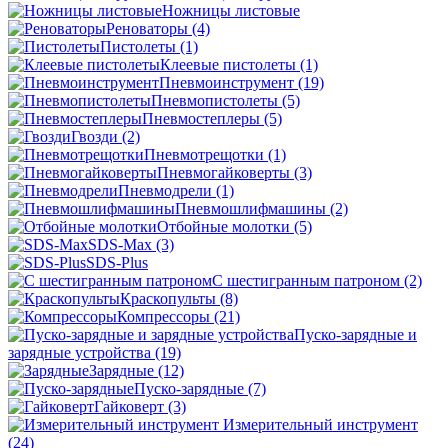
Ножницы листовые
Реноваторы
(4)
Пистолеты
(1)
Клеевые пистолеты
(1)
Пневмоинструмент
(19)
Пневмопистолеты
(5)
Пневмостеплеры
(5)
Гвозди
(2)
Пневмотрещотки
(1)
Пневмогайковерты
(3)
Пневмодрели
(1)
Пневмошлифмашины
(2)
Отбойные молотки
(5)
SDS-Max
(3)
SDS-Plus
C шестигранным патроном
(2)
Краскопульты
(8)
Компрессоры
(21)
Пуско-зарядные и
зарядные устройства
(19)
Зарядные
(12)
Пуско-зарядные
(7)
Гайковерт
(3)
Измерительный инструмент
(24)