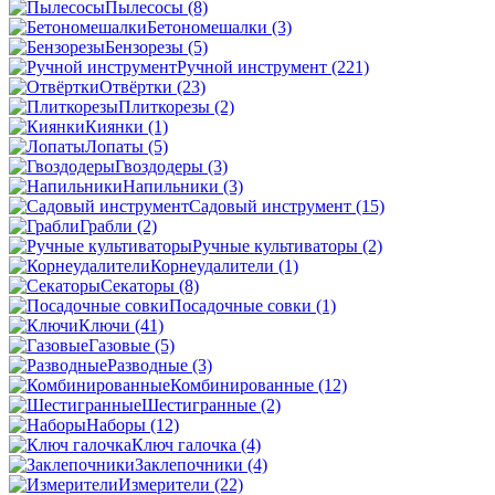
Пылесосы
(8)
Бетономешалки
(3)
Бензорезы
(5)
Ручной инструмент
(221)
Отвёртки
(23)
Плиткорезы
(2)
Киянки
(1)
Лопаты
(5)
Гвоздодеры
(3)
Напильники
(3)
Садовый инструмент
(15)
Грабли
(2)
Ручные культиваторы
(2)
Корнеудалители
(1)
Секаторы
(8)
Посадочные совки
(1)
Ключи
(41)
Газовые
(5)
Разводные
(3)
Комбинированные
(12)
Шестигранные
(2)
Наборы
(12)
Ключ галочка
(4)
Заклепочники
(4)
Измерители
(22)