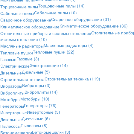
Торцовочные пилы
(14)
Сабельные пилы
(10)
Сварочное оборудование
(31)
Климатическое оборудование
(36)
Отопительные прибо
 системы отопления
(10)
Масляные радиаторы
(4)
Тепловые пушки
(22)
Газовые
(3)
Электрические
(14)
Дизельные
(5)
Строительная техника
(119)
Вибраторы
(3)
Виброплиты
(14)
Мотобуры
(10)
Генераторы
(76)
Инверторные
(3)
Дизельные
(6)
Пылесосы
(8)
Бетономешалки
(3)