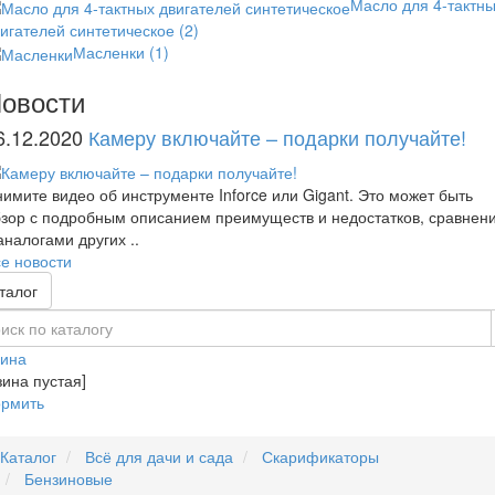
Масло для 4-тактн
игателей синтетическое
(2)
Масленки
(1)
овости
6.12.2020
Камеру включайте – подарки получайте!
имите видео об инструменте Inforce или Gigant. Это может быть
зор с подробным описанием преимуществ и недостатков, сравнен
аналогами других ..
е новости
талог
зина
зина пустая]
рмить
Каталог
Всё для дачи и сада
Скарификаторы
Бензиновые