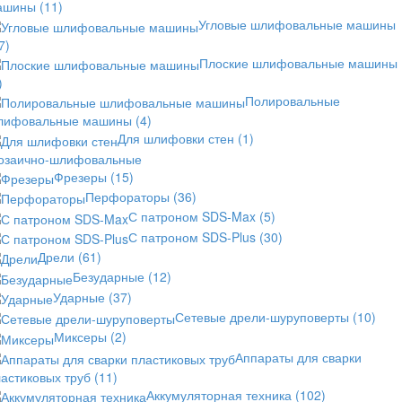
ашины
(11)
Угловые шлифовальные машины
7)
Плоские шлифовальные машины
)
Полировальные
лифовальные машины
(4)
Для шлифовки стен
(1)
озаично-шлифовальные
Фрезеры
(15)
Перфораторы
(36)
С патроном SDS-Max
(5)
С патроном SDS-Plus
(30)
Дрели
(61)
Безударные
(12)
Ударные
(37)
Сетевые дрели-шуруповерты
(10)
Миксеры
(2)
Аппараты для сварки
астиковых труб
(11)
Аккумуляторная техника
(102)