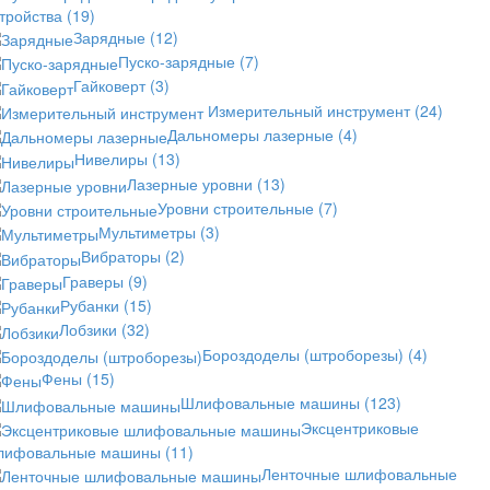
стройства
(19)
Зарядные
(12)
Пуско-зарядные
(7)
Гайковерт
(3)
Измерительный инструмент
(24)
Дальномеры лазерные
(4)
Нивелиры
(13)
Лазерные уровни
(13)
Уровни строительные
(7)
Мультиметры
(3)
Вибраторы
(2)
Граверы
(9)
Рубанки
(15)
Лобзики
(32)
Бороздоделы (штроборезы)
(4)
Фены
(15)
Шлифовальные машины
(123)
Эксцентриковые
лифовальные машины
(11)
Ленточные шлифовальные