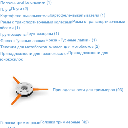
Полольники
(1)
Плуги
(2)
Картофеле-выкапыватели
(1)
Рамы с транспортивочными
олёсами
(1)
Грунтозацепы
(1)
Фреза «Гусиные лапки»
(1)
Тележки для мотоблоков
(2)
Принадлежности для
зонокосилок
Принадлежности для триммеров
(93)
Головки триммерные
(42)
еска
(46)