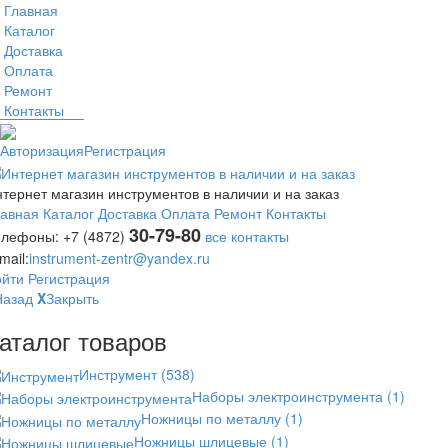
Главная
Каталог
Доставка
Оплата
Ремонт
Контакты
Авторизация
Регистрация
тернет магазин инструментов в наличии и на заказ
лавная
Каталог
Доставка
Оплата
Ремонт
Контакты
30-79-80
елефоны:
+7 (4872)
все контакты
mail:
instrument-zentr@yandex.ru
ойти
Регистрация
Назад
X
Закрыть
аталог товаров
Инструмент
(538)
Наборы электроинструмента
(1)
Ножницы по металлу
(1)
Ножницы шлицевые
(1)