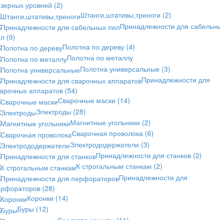
азерных уровней
(2)
Штанги,штативы,треноги
(2)
Принадлежности для сабельн
ил
(9)
Полотна по дереву
(4)
Полотна по металлу
Полотна универсальные
(3)
Принадлежности для
варочных аппаратов
(54)
Сварочные маски
(14)
Электроды
(28)
Магнитные угольники
(2)
Сварочная проволока
(6)
Электрододержатели
(3)
Принадлежности для станков
(2)
К строгальным станкам
(2)
Принадлежности для
ерфораторов
(28)
Коронки
(14)
Буры
(12)
Средства защиты
(11)