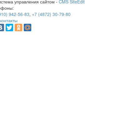
истема управления сайтом -
CMS SiteEdit
ефоны:
910) 942-56-83
,
+7 (4872) 30-79-80
контакты