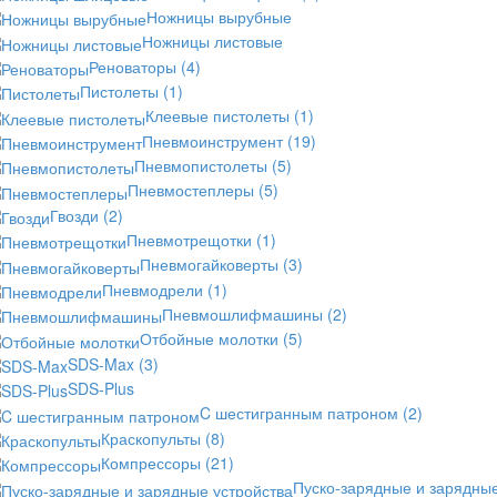
Ножницы вырубные
Ножницы листовые
Реноваторы
(4)
Пистолеты
(1)
Клеевые пистолеты
(1)
Пневмоинструмент
(19)
Пневмопистолеты
(5)
Пневмостеплеры
(5)
Гвозди
(2)
Пневмотрещотки
(1)
Пневмогайковерты
(3)
Пневмодрели
(1)
Пневмошлифмашины
(2)
Отбойные молотки
(5)
SDS-Max
(3)
SDS-Plus
C шестигранным патроном
(2)
Краскопульты
(8)
Компрессоры
(21)
Пуско-зарядные и зарядны