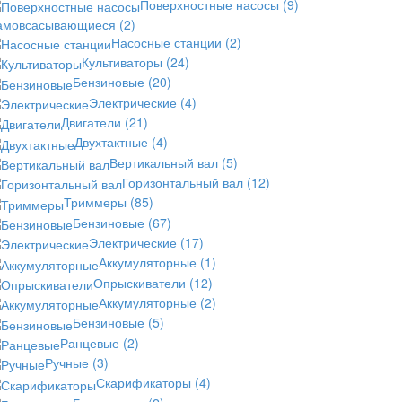
Поверхностные насосы
(9)
амовсасывающиеся
(2)
Насосные станции
(2)
Культиваторы
(24)
Бензиновые
(20)
Электрические
(4)
Двигатели
(21)
Двухтактные
(4)
Вертикальный вал
(5)
Горизонтальный вал
(12)
Триммеры
(85)
Бензиновые
(67)
Электрические
(17)
Аккумуляторные
(1)
Опрыскиватели
(12)
Аккумуляторные
(2)
Бензиновые
(5)
Ранцевые
(2)
Ручные
(3)
Скарификаторы
(4)