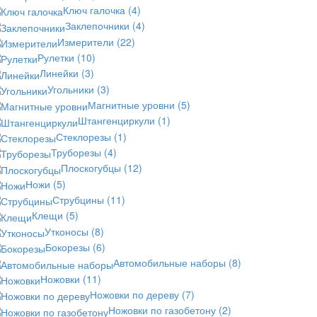
Ключ галочка
(4)
Заклепочники
(4)
Измерители
(22)
Рулетки
(10)
Линейки
(3)
Угольники
(3)
Магнитные уровни
(5)
Штангенциркули
(1)
Стеклорезы
(1)
Труборезы
(4)
Плоскогубцы
(12)
Ножи
(5)
Струбцины
(11)
Клещи
(5)
Утконосы
(8)
Бокорезы
(6)
Автомобильные наборы
(8)
Ножовки
(11)
Ножовки по дереву
(7)
Ножовки по газобетону
(2)