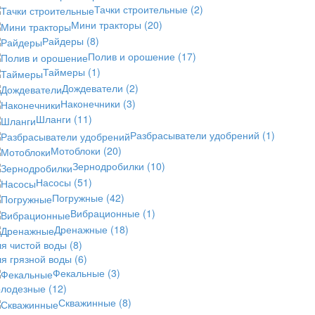
Тачки строительные
(2)
Мини тракторы
(20)
Райдеры
(8)
Полив и орошение
(17)
Таймеры
(1)
Дождеватели
(2)
Наконечники
(3)
Шланги
(11)
Разбрасыватели удобрений
(1)
Мотоблоки
(20)
Зернодробилки
(10)
Насосы
(51)
Погружные
(42)
Вибрационные
(1)
Дренажные
(18)
ля чистой воды
(8)
ля грязной воды
(6)
Фекальные
(3)
олодезные
(12)
Скважинные
(8)