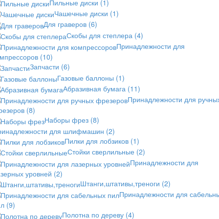
Пильные диски
(1)
Чашечные диски
(1)
Для граверов
(6)
Скобы для степлера
(4)
Принадлежности для
омпрессоров
(10)
Запчасти
(6)
Газовые баллоны
(1)
Абразивная бумага
(11)
Принадлежности для ручны
резеров
(8)
Наборы фрез
(8)
ринадлежности для шлифмашин
(2)
Пилки для лобзиков
(1)
Стойки сверлильные
(2)
Принадлежности для
азерных уровней
(2)
Штанги,штативы,треноги
(2)
Принадлежности для сабельн
ил
(9)
Полотна по дереву
(4)