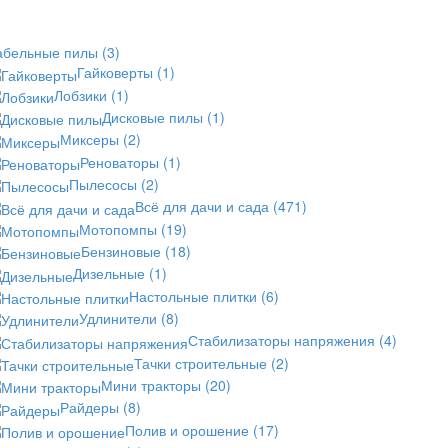
абельные пилы
(3)
Гайковерты
(1)
Лобзики
(1)
Дисковые пилы
(1)
Миксеры
(2)
Реноваторы
(1)
Пылесосы
(2)
Всё для дачи и сада
(471)
Мотопомпы
(19)
Бензиновые
(18)
Дизельные
(1)
Настольные плитки
(6)
Удлинители
(8)
Стабилизаторы напряжения
(4)
Тачки строительные
(2)
Мини тракторы
(20)
Райдеры
(8)
Полив и орошение
(17)