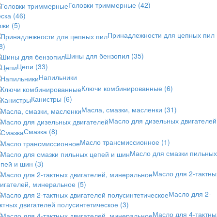
Головки триммерные
(42)
еска
(46)
ожи
(5)
Принадлежности для цепных пил
8)
Шины для бензопил
(35)
Цепи
(33)
Напильники
Ключи комбинированные
(6)
Канистры
(6)
Масла, смазки, масленки
(31)
Масло для дизельных двигателей
Смазка
(8)
Масло трансмиссионное
(1)
Масло для смазки пильных
епей и шин
(3)
Масло для 2-тактны
вигателей, минеральное
(5)
Масло для 2-
ктных двигателей полусинтетическое
(3)
Масло для 4-тактны