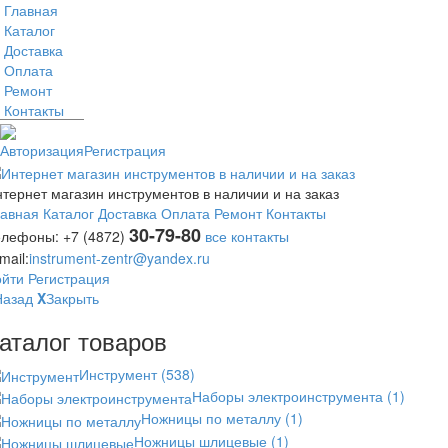
Главная
Каталог
Доставка
Оплата
Ремонт
Контакты
Авторизация
Регистрация
тернет магазин инструментов в наличии и на заказ
лавная
Каталог
Доставка
Оплата
Ремонт
Контакты
30-79-80
елефоны:
+7 (4872)
все контакты
mail:
instrument-zentr@yandex.ru
ойти
Регистрация
Назад
X
Закрыть
аталог товаров
Инструмент
(538)
Наборы электроинструмента
(1)
Ножницы по металлу
(1)
Ножницы шлицевые
(1)