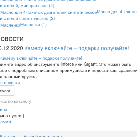
вигателей, минеральное
(4)
Масло для 4-тактн
игателей синтетическое
(2)
Масленки
(1)
овости
6.12.2020
Камеру включайте – подарки получайте!
имите видео об инструменте Inforce или Gigant. Это может быть
зор с подробным описанием преимуществ и недостатков, сравнен
аналогами других ..
е новости
талог
зина
зина пустая]
рмить
Каталог
Ручной инструмент