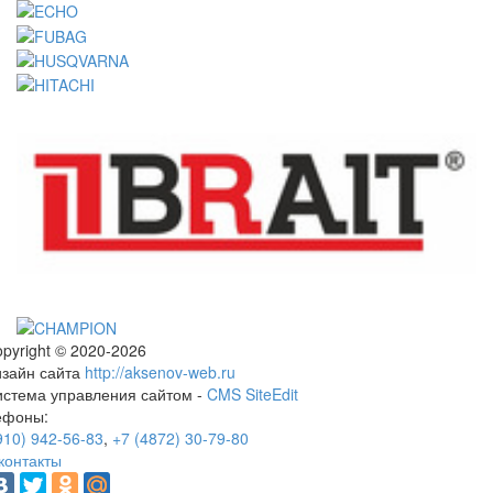
pyright © 2020-2026
изайн сайта
http://aksenov-web.ru
истема управления сайтом -
CMS SiteEdit
ефоны:
910) 942-56-83
,
+7 (4872) 30-79-80
контакты