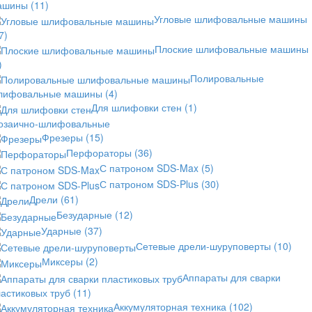
ашины
(11)
Угловые шлифовальные машины
7)
Плоские шлифовальные машины
)
Полировальные
лифовальные машины
(4)
Для шлифовки стен
(1)
озаично-шлифовальные
Фрезеры
(15)
Перфораторы
(36)
С патроном SDS-Max
(5)
С патроном SDS-Plus
(30)
Дрели
(61)
Безударные
(12)
Ударные
(37)
Сетевые дрели-шуруповерты
(10)
Миксеры
(2)
Аппараты для сварки
астиковых труб
(11)
Аккумуляторная техника
(102)