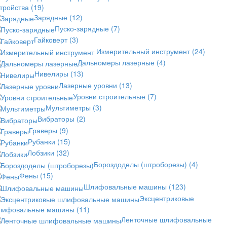
стройства
(19)
Зарядные
(12)
Пуско-зарядные
(7)
Гайковерт
(3)
Измерительный инструмент
(24)
Дальномеры лазерные
(4)
Нивелиры
(13)
Лазерные уровни
(13)
Уровни строительные
(7)
Мультиметры
(3)
Вибраторы
(2)
Граверы
(9)
Рубанки
(15)
Лобзики
(32)
Бороздоделы (штроборезы)
(4)
Фены
(15)
Шлифовальные машины
(123)
Эксцентриковые
лифовальные машины
(11)
Ленточные шлифовальные