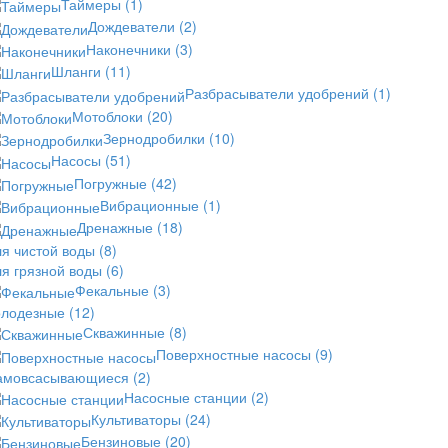
Таймеры
(1)
Дождеватели
(2)
Наконечники
(3)
Шланги
(11)
Разбрасыватели удобрений
(1)
Мотоблоки
(20)
Зернодробилки
(10)
Насосы
(51)
Погружные
(42)
Вибрационные
(1)
Дренажные
(18)
ля чистой воды
(8)
ля грязной воды
(6)
Фекальные
(3)
олодезные
(12)
Скважинные
(8)
Поверхностные насосы
(9)
амовсасывающиеся
(2)
Насосные станции
(2)
Культиваторы
(24)
Бензиновые
(20)