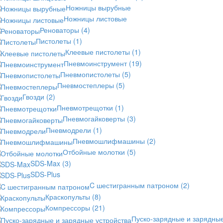
Ножницы вырубные
Ножницы листовые
Реноваторы
(4)
Пистолеты
(1)
Клеевые пистолеты
(1)
Пневмоинструмент
(19)
Пневмопистолеты
(5)
Пневмостеплеры
(5)
Гвозди
(2)
Пневмотрещотки
(1)
Пневмогайковерты
(3)
Пневмодрели
(1)
Пневмошлифмашины
(2)
Отбойные молотки
(5)
SDS-Max
(3)
SDS-Plus
C шестигранным патроном
(2)
Краскопульты
(8)
Компрессоры
(21)
Пуско-зарядные и зарядны