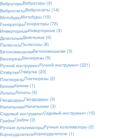
Вибраторы
(3)
Виброплиты
(14)
Мотобуры
(10)
Генераторы
(76)
Инверторные
(3)
Дизельные
(6)
Пылесосы
(8)
Бетономешалки
(3)
Бензорезы
(5)
Ручной инструмент
(221)
Отвёртки
(23)
Плиткорезы
(2)
Киянки
(1)
Лопаты
(5)
Гвоздодеры
(3)
Напильники
(3)
Садовый инструмент
(15)
Грабли
(2)
Ручные культиваторы
(2)
Корнеудалители
(1)