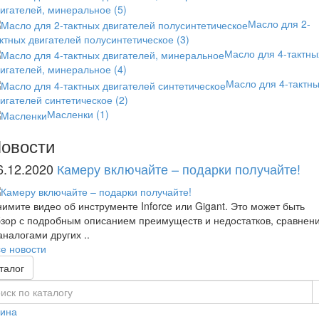
вигателей, минеральное
(5)
Масло для 2-
ктных двигателей полусинтетическое
(3)
Масло для 4-тактны
вигателей, минеральное
(4)
Масло для 4-тактн
игателей синтетическое
(2)
Масленки
(1)
овости
6.12.2020
Камеру включайте – подарки получайте!
имите видео об инструменте Inforce или Gigant. Это может быть
зор с подробным описанием преимуществ и недостатков, сравнен
аналогами других ..
е новости
талог
зина