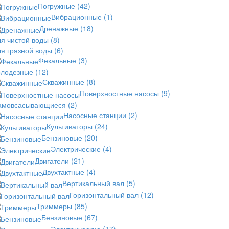
Погружные
(42)
Вибрационные
(1)
Дренажные
(18)
ля чистой воды
(8)
ля грязной воды
(6)
Фекальные
(3)
олодезные
(12)
Скважинные
(8)
Поверхностные насосы
(9)
амовсасывающиеся
(2)
Насосные станции
(2)
Культиваторы
(24)
Бензиновые
(20)
Электрические
(4)
Двигатели
(21)
Двухтактные
(4)
Вертикальный вал
(5)
Горизонтальный вал
(12)
Триммеры
(85)
Бензиновые
(67)
Электрические
(17)