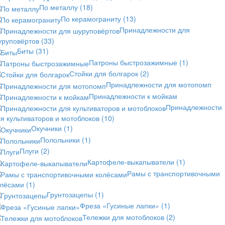
По металлу
(18)
По керамограниту
(13)
Принадлежности для
уруповёртов
(33)
Биты
(31)
Патроны быстрозажимные
(1)
Стойки для болгарок
(2)
Принадлежности для мотопомп
Принадлежности к мойкам
Принадлежности
я культиваторов и мотоблоков
(10)
Окучники
(1)
Полольники
(1)
Плуги
(2)
Картофеле-выкапыватели
(1)
Рамы с транспортивочными
олёсами
(1)
Грунтозацепы
(1)
Фреза «Гусиные лапки»
(1)
Тележки для мотоблоков
(2)