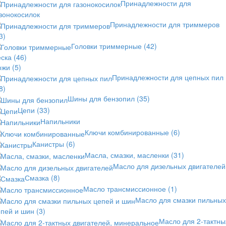
Принадлежности для
зонокосилок
Принадлежности для триммеров
3)
Головки триммерные
(42)
еска
(46)
ожи
(5)
Принадлежности для цепных пил
8)
Шины для бензопил
(35)
Цепи
(33)
Напильники
Ключи комбинированные
(6)
Канистры
(6)
Масла, смазки, масленки
(31)
Масло для дизельных двигателей
Смазка
(8)
Масло трансмиссионное
(1)
Масло для смазки пильных
епей и шин
(3)
Масло для 2-тактны