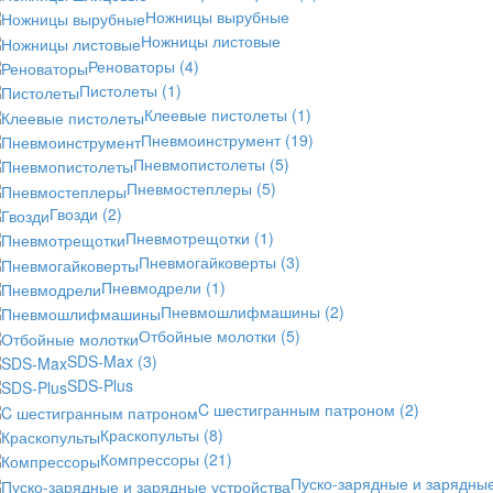
Ножницы вырубные
Ножницы листовые
Реноваторы
(4)
Пистолеты
(1)
Клеевые пистолеты
(1)
Пневмоинструмент
(19)
Пневмопистолеты
(5)
Пневмостеплеры
(5)
Гвозди
(2)
Пневмотрещотки
(1)
Пневмогайковерты
(3)
Пневмодрели
(1)
Пневмошлифмашины
(2)
Отбойные молотки
(5)
SDS-Max
(3)
SDS-Plus
C шестигранным патроном
(2)
Краскопульты
(8)
Компрессоры
(21)
Пуско-зарядные и зарядны