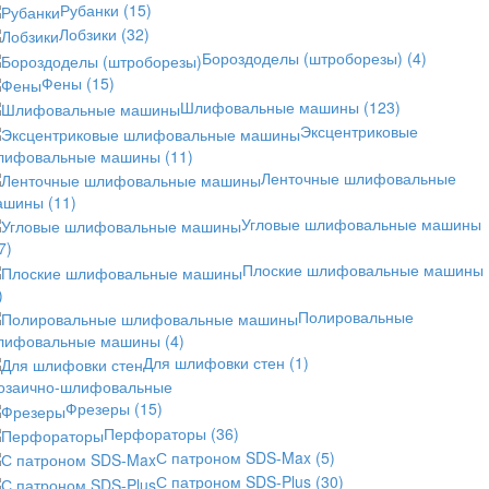
Рубанки
(15)
Лобзики
(32)
Бороздоделы (штроборезы)
(4)
Фены
(15)
Шлифовальные машины
(123)
Эксцентриковые
лифовальные машины
(11)
Ленточные шлифовальные
ашины
(11)
Угловые шлифовальные машины
7)
Плоские шлифовальные машины
)
Полировальные
лифовальные машины
(4)
Для шлифовки стен
(1)
озаично-шлифовальные
Фрезеры
(15)
Перфораторы
(36)
С патроном SDS-Max
(5)
С патроном SDS-Plus
(30)