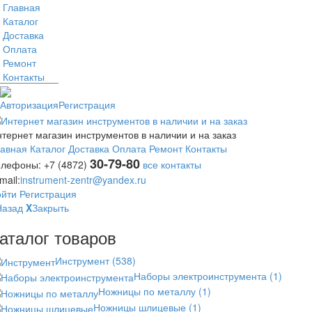
Главная
Каталог
Доставка
Оплата
Ремонт
Контакты
Авторизация
Регистрация
тернет магазин инструментов в наличии и на заказ
лавная
Каталог
Доставка
Оплата
Ремонт
Контакты
30-79-80
елефоны:
+7 (4872)
все контакты
mail:
instrument-zentr@yandex.ru
ойти
Регистрация
Назад
X
Закрыть
аталог товаров
Инструмент
(538)
Наборы электроинструмента
(1)
Ножницы по металлу
(1)
Ножницы шлицевые
(1)