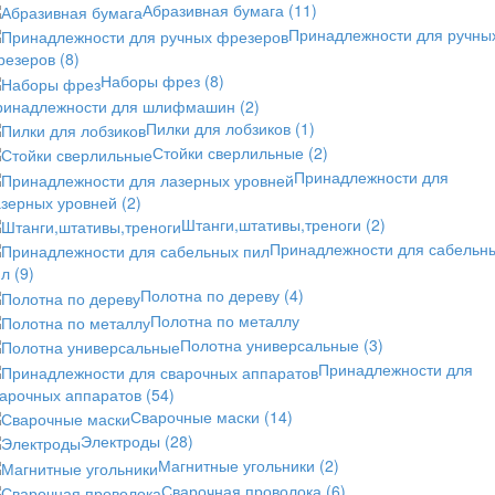
Абразивная бумага
(11)
Принадлежности для ручны
резеров
(8)
Наборы фрез
(8)
ринадлежности для шлифмашин
(2)
Пилки для лобзиков
(1)
Стойки сверлильные
(2)
Принадлежности для
азерных уровней
(2)
Штанги,штативы,треноги
(2)
Принадлежности для сабельн
ил
(9)
Полотна по дереву
(4)
Полотна по металлу
Полотна универсальные
(3)
Принадлежности для
варочных аппаратов
(54)
Сварочные маски
(14)
Электроды
(28)
Магнитные угольники
(2)
Сварочная проволока
(6)