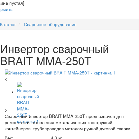
зина пустая]
рмить
Каталог
Сварочное оборудование
Инвертор сварочный
BRAIT MMA-250T
<
>
Сварочный инвертор BRAIT MMA-250T предназначен для
ремонта и изготовления металлических конструкций,
контейнеров, трубопроводов методом ручной дуговой сварки.
Вес:
4,3 кг