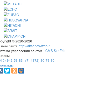
pyright © 2020-2026
изайн сайта
http://aksenov-web.ru
истема управления сайтом -
CMS SiteEdit
ефоны:
910) 942-56-83
,
+7 (4872) 30-79-80
контакты