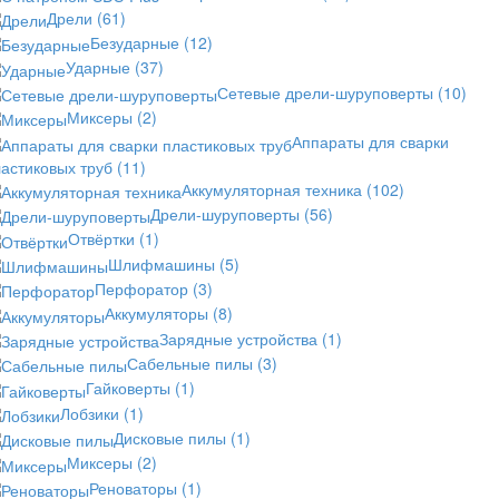
Дрели
(61)
Безударные
(12)
Ударные
(37)
Сетевые дрели-шуруповерты
(10)
Миксеры
(2)
Аппараты для сварки
астиковых труб
(11)
Аккумуляторная техника
(102)
Дрели-шуруповерты
(56)
Отвёртки
(1)
Шлифмашины
(5)
Перфоратор
(3)
Аккумуляторы
(8)
Зарядные устройства
(1)
Сабельные пилы
(3)
Гайковерты
(1)
Лобзики
(1)
Дисковые пилы
(1)
Миксеры
(2)
Реноваторы
(1)