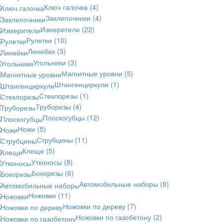
Ключ галочка
(4)
Заклепочники
(4)
Измерители
(22)
Рулетки
(10)
Линейки
(3)
Угольники
(3)
Магнитные уровни
(5)
Штангенциркули
(1)
Стеклорезы
(1)
Труборезы
(4)
Плоскогубцы
(12)
Ножи
(5)
Струбцины
(11)
Клещи
(5)
Утконосы
(8)
Бокорезы
(6)
Автомобильные наборы
(8)
Ножовки
(11)
Ножовки по дереву
(7)
Ножовки по газобетону
(2)