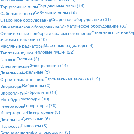
Торцовочные пилы
(14)
Сабельные пилы
(10)
Сварочное оборудование
(31)
Климатическое оборудование
(36)
Отопительные прибо
 системы отопления
(10)
Масляные радиаторы
(4)
Тепловые пушки
(22)
Газовые
(3)
Электрические
(14)
Дизельные
(5)
Строительная техника
(119)
Вибраторы
(3)
Виброплиты
(14)
Мотобуры
(10)
Генераторы
(76)
Инверторные
(3)
Дизельные
(6)
Пылесосы
(8)
Бетономешалки
(3)