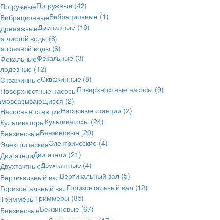
Погружные
(42)
Вибрационные
(1)
Дренажные
(18)
ля чистой воды
(8)
ля грязной воды
(6)
Фекальные
(3)
олодезные
(12)
Скважинные
(8)
Поверхностные насосы
(9)
амовсасывающиеся
(2)
Насосные станции
(2)
Культиваторы
(24)
Бензиновые
(20)
Электрические
(4)
Двигатели
(21)
Двухтактные
(4)
Вертикальный вал
(5)
Горизонтальный вал
(12)
Триммеры
(85)
Бензиновые
(67)
Электрические
(17)