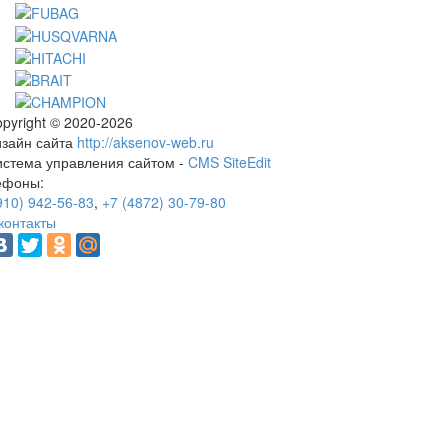
pyright © 2020-2026
изайн сайта
http://aksenov-web.ru
истема управления сайтом -
CMS SiteEdit
ефоны:
910) 942-56-83
,
+7 (4872) 30-79-80
контакты