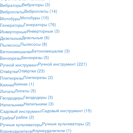
Вибраторы
(3)
Виброплиты
(14)
Мотобуры
(10)
Генераторы
(76)
Инверторные
(3)
Дизельные
(6)
Пылесосы
(8)
Бетономешалки
(3)
Бензорезы
(5)
Ручной инструмент
(221)
Отвёртки
(23)
Плиткорезы
(2)
Киянки
(1)
Лопаты
(5)
Гвоздодеры
(3)
Напильники
(3)
Садовый инструмент
(15)
Грабли
(2)
Ручные культиваторы
(2)
Корнеудалители
(1)