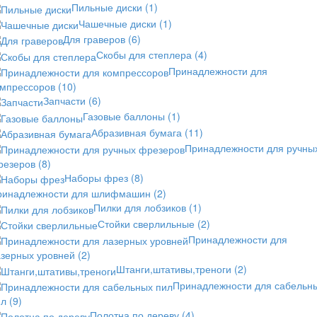
Пильные диски
(1)
Чашечные диски
(1)
Для граверов
(6)
Скобы для степлера
(4)
Принадлежности для
омпрессоров
(10)
Запчасти
(6)
Газовые баллоны
(1)
Абразивная бумага
(11)
Принадлежности для ручны
резеров
(8)
Наборы фрез
(8)
ринадлежности для шлифмашин
(2)
Пилки для лобзиков
(1)
Стойки сверлильные
(2)
Принадлежности для
азерных уровней
(2)
Штанги,штативы,треноги
(2)
Принадлежности для сабельн
ил
(9)
Полотна по дереву
(4)