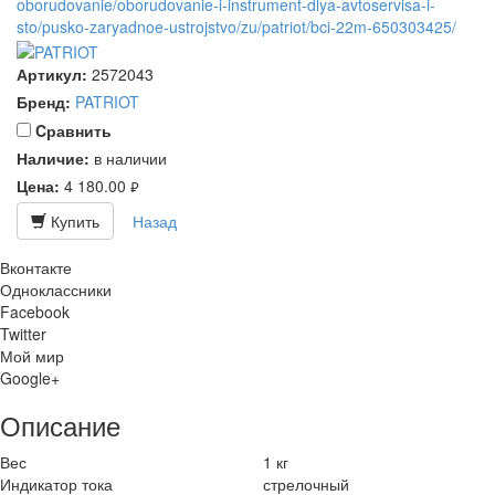
oborudovanie/oborudovanie-i-instrument-dlya-avtoservisa-i-
sto/pusko-zaryadnoe-ustrojstvo/zu/patriot/bci-22m-650303425/
Артикул:
2572043
Бренд:
PATRIOT
Cравнить
Наличие:
в наличии
Цена:
4 180.00
руб.
Купить
Назад
Вконтакте
Одноклассники
Facebook
Twitter
Мой мир
Google+
Описание
Вес
1 кг
Индикатор тока
стрелочный