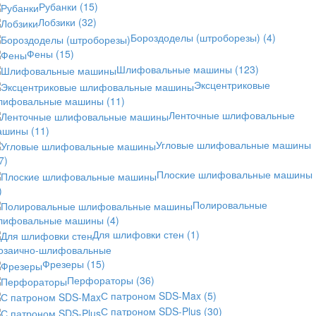
Рубанки
(15)
Лобзики
(32)
Бороздоделы (штроборезы)
(4)
Фены
(15)
Шлифовальные машины
(123)
Эксцентриковые
лифовальные машины
(11)
Ленточные шлифовальные
ашины
(11)
Угловые шлифовальные машины
7)
Плоские шлифовальные машины
)
Полировальные
лифовальные машины
(4)
Для шлифовки стен
(1)
озаично-шлифовальные
Фрезеры
(15)
Перфораторы
(36)
С патроном SDS-Max
(5)
С патроном SDS-Plus
(30)