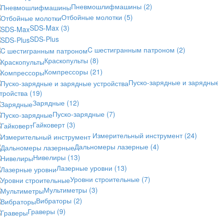
Пневмошлифмашины
(2)
Отбойные молотки
(5)
SDS-Max
(3)
SDS-Plus
C шестигранным патроном
(2)
Краскопульты
(8)
Компрессоры
(21)
Пуско-зарядные и зарядны
стройства
(19)
Зарядные
(12)
Пуско-зарядные
(7)
Гайковерт
(3)
Измерительный инструмент
(24)
Дальномеры лазерные
(4)
Нивелиры
(13)
Лазерные уровни
(13)
Уровни строительные
(7)
Мультиметры
(3)
Вибраторы
(2)
Граверы
(9)