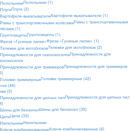
Полольники
(1)
Плуги
(2)
Картофеле-выкапыватели
(1)
Рамы с транспортивочными
олёсами
(1)
Грунтозацепы
(1)
Фреза «Гусиные лапки»
(1)
Тележки для мотоблоков
(2)
Принадлежности для
зонокосилок
Принадлежности для триммеров
3)
Головки триммерные
(42)
еска
(46)
ожи
(5)
Принадлежности для цепных пил
8)
Шины для бензопил
(35)
Цепи
(33)
Напильники
Ключи комбинированные
(6)