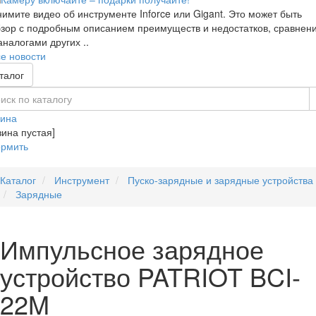
имите видео об инструменте Inforce или Gigant. Это может быть
зор с подробным описанием преимуществ и недостатков, сравнен
аналогами других ..
е новости
талог
зина
зина пустая]
рмить
Каталог
Инструмент
Пуско-зарядные и зарядные устройства
Зарядные
Импульсное зарядное
устройство PATRIOT BCI-
22M