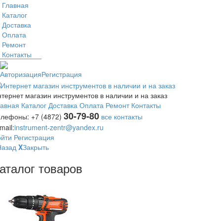
Главная
Каталог
Доставка
Оплата
Ремонт
Контакты
Авторизация
Регистрация
тернет магазин инструментов в наличии и на заказ
лавная
Каталог
Доставка
Оплата
Ремонт
Контакты
30-79-80
елефоны:
+7 (4872)
все контакты
mail:
instrument-zentr@yandex.ru
ойти
Регистрация
Назад
X
Закрыть
аталог товаров