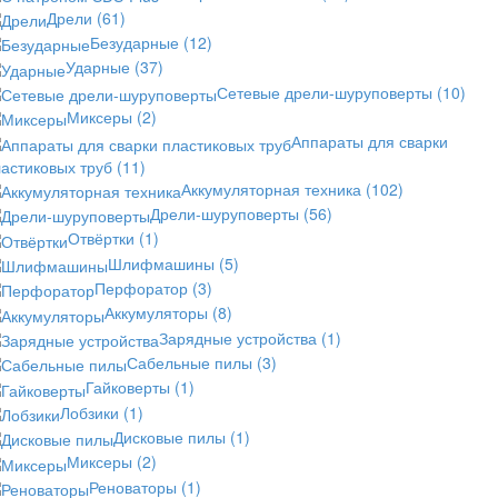
Дрели
(61)
Безударные
(12)
Ударные
(37)
Сетевые дрели-шуруповерты
(10)
Миксеры
(2)
Аппараты для сварки
астиковых труб
(11)
Аккумуляторная техника
(102)
Дрели-шуруповерты
(56)
Отвёртки
(1)
Шлифмашины
(5)
Перфоратор
(3)
Аккумуляторы
(8)
Зарядные устройства
(1)
Сабельные пилы
(3)
Гайковерты
(1)
Лобзики
(1)
Дисковые пилы
(1)
Миксеры
(2)
Реноваторы
(1)