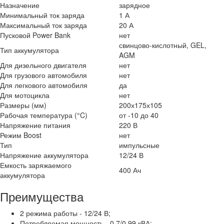
Назначение
зарядное
Минимальный ток заряда
1 А
Максимальный ток заряда
20 А
Пусковой Power Bank
нет
свинцово-кислотный, GEL,
Тип аккумулятора
AGM
Для дизельного двигателя
нет
Для грузового автомобиля
нет
Для легкового автомобиля
да
Для мотоцикла
нет
Размеры (мм)
200х175х105
Рабочая температура (°C)
от -10 до 40
Напряжение питания
220 В
Режим Boost
нет
Тип
импульсные
Напряжение аккумулятора
12/24 В
Емкость заряжаемого
400 Ач
аккумулятора
Преимущества
2 режима работы - 12/24 В;
Потребляемая мощность - 0.7/0.99 кВА;