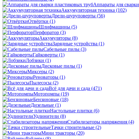
Аппараты для сварки
Аккумуляторная техника
(102)
Дрели-шуруповерты
(56)
Отвёртки
(1)
Шлифмашины
(5)
Перфоратор
(3)
Аккумуляторы
(8)
Зарядные устройства
(1)
Сабельные пилы
(3)
Гайковерты
(1)
Лобзики
(1)
Дисковые пилы
(1)
Миксеры
(2)
Реноваторы
(1)
Пылесосы
(2)
Всё для дачи и сада
(471)
Мотопомпы
(19)
Бензиновые
(18)
Дизельные
(1)
Настольные плитки
(6)
Удлинители
(8)
Стабилизаторы напряжения
(4)
Тачки строительные
(2)
Мини тракторы
(20)
Райдеры
(8)