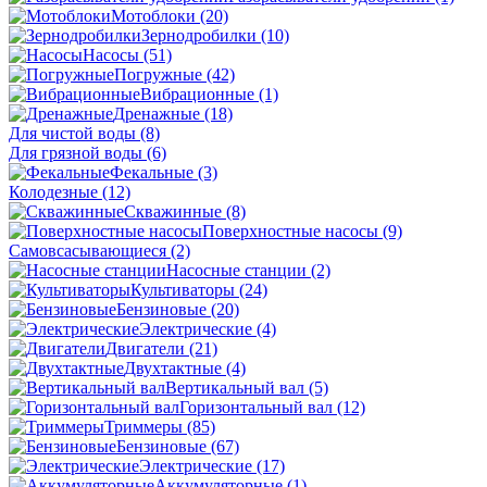
Мотоблоки
(20)
Зернодробилки
(10)
Насосы
(51)
Погружные
(42)
Вибрационные
(1)
Дренажные
(18)
Для чистой воды
(8)
Для грязной воды
(6)
Фекальные
(3)
Колодезные
(12)
Скважинные
(8)
Поверхностные насосы
(9)
Самовсасывающиеся
(2)
Насосные станции
(2)
Культиваторы
(24)
Бензиновые
(20)
Электрические
(4)
Двигатели
(21)
Двухтактные
(4)
Вертикальный вал
(5)
Горизонтальный вал
(12)
Триммеры
(85)
Бензиновые
(67)
Электрические
(17)
Аккумуляторные
(1)