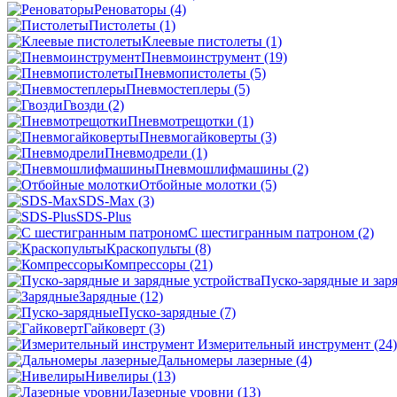
Реноваторы
(4)
Пистолеты
(1)
Клеевые пистолеты
(1)
Пневмоинструмент
(19)
Пневмопистолеты
(5)
Пневмостеплеры
(5)
Гвозди
(2)
Пневмотрещотки
(1)
Пневмогайковерты
(3)
Пневмодрели
(1)
Пневмошлифмашины
(2)
Отбойные молотки
(5)
SDS-Max
(3)
SDS-Plus
C шестигранным патроном
(2)
Краскопульты
(8)
Компрессоры
(21)
Пуско-зарядные и зар
Зарядные
(12)
Пуско-зарядные
(7)
Гайковерт
(3)
Измерительный инструмент
(24)
Дальномеры лазерные
(4)
Нивелиры
(13)
Лазерные уровни
(13)