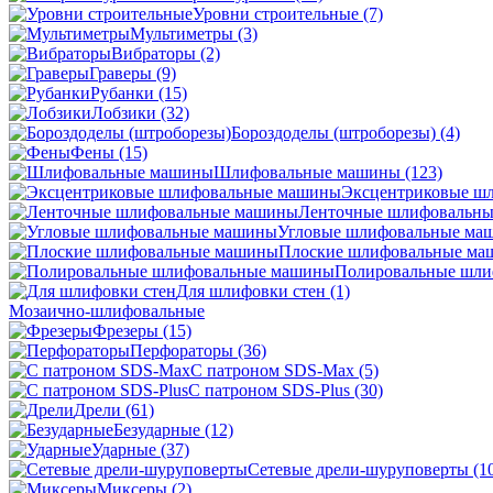
Уровни строительные
(7)
Мультиметры
(3)
Вибраторы
(2)
Граверы
(9)
Рубанки
(15)
Лобзики
(32)
Бороздоделы (штроборезы)
(4)
Фены
(15)
Шлифовальные машины
(123)
Эксцентриковые ш
Ленточные шлифовальн
Угловые шлифовальные м
Плоские шлифовальные м
Полировальные шл
Для шлифовки стен
(1)
Мозаично-шлифовальные
Фрезеры
(15)
Перфораторы
(36)
С патроном SDS-Max
(5)
С патроном SDS-Plus
(30)
Дрели
(61)
Безударные
(12)
Ударные
(37)
Сетевые дрели-шуруповерты
(1
Миксеры
(2)